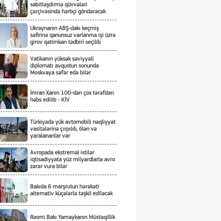
sabitləşdirmə qüvvələri
çərçivəsində hərbçi göndərəcək
Ukraynanın ABŞ-dakı keçmiş
səfirinə qanunsuz varlanma işi üzrə
girov qətimkan tədbiri seçilib
Vatikanın yüksək səviyyəli
diplomatı avqustun sonunda
Moskvaya səfər edə bilər
İmran Xanın 100-dən çox tərəfdarı
həbs edilib - KİV
Türkiyədə yük avtomobili nəqliyyat
vasitələrinə çırpılıb, ölən və
yaralananlar var
Avropada ekstremal istilər
iqtisadiyyata yüz milyardlarla avro
zərər vura bilər
Bakıda 6 marşrutun hərəkəti
alternativ küçələrlə təşkil ediləcək
Rəsmi Bakı Yamaykanın Müstəqillik