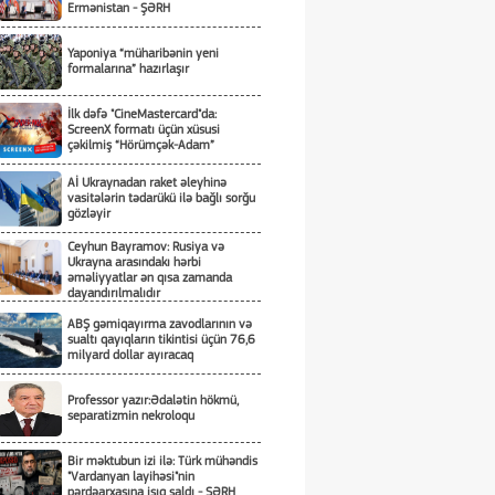
Ermənistan - ŞƏRH
Yaponiya “müharibənin yeni
formalarına” hazırlaşır
İlk dəfə "CineMastercard"da:
ScreenX formatı üçün xüsusi
çəkilmiş “Hörümçək-Adam”
Aİ Ukraynadan raket əleyhinə
vasitələrin tədarükü ilə bağlı sorğu
gözləyir
Ceyhun Bayramov: Rusiya və
Ukrayna arasındakı hərbi
əməliyyatlar ən qısa zamanda
dayandırılmalıdır
ABŞ gəmiqayırma zavodlarının və
sualtı qayıqların tikintisi üçün 76,6
milyard dollar ayıracaq
Professor yazır:Ədalətin hökmü,
separatizmin nekroloqu
Bir məktubun izi ilə: Türk mühəndis
"Vardanyan layihəsi"nin
pərdəarxasına işıq saldı - ŞƏRH