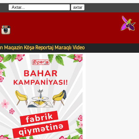
n
Maqazin
Köşə
Reportaj
Maraqlı
Video