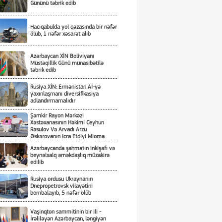
Gününü təbrik edib
Hacıqabulda yol qəzasında bir nəfər
ölüb, 1 nəfər xəsarət alıb
Azərbaycan XİN Boliviyanı
Müstəqillik Günü münasibətilə
təbrik edib
Rusiya XİN: Ermənistan Aİ-yə
yaxınlaşmanı diversifikasiya
adlandırmamalıdır
Şəmkir Rayon Mərkəzi
Xəstəxanasının Həkimi Ceyhun
Rəsulov Və Arvadı Arzu
Əskərovanın Icra Etdiyi Mioma
Əməliyyatından Sonra Qadının
Azərbaycanda şahmatın inkişafı və
Ölümü Ilə Bağlı Şəmkir Rayon
beynəlxalq əməkdaşlıq müzakirə
Prokrurluğunda Araşdırma Aparılır
edilib
Rusiya ordusu Ukraynanın
Dnepropetrovsk vilayətini
bombalayıb, 5 nəfər ölüb
Vaşinqton sammitinin bir ili -
İrəliləyən Azərbaycan, ləngiyən