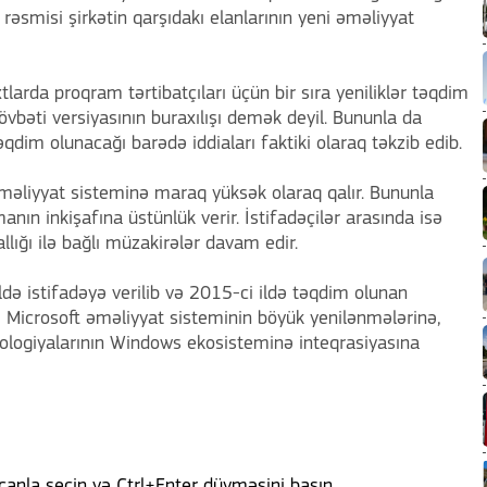
rəsmisi şirkətin qarşıdakı elanlarının yeni əməliyyat
tlarda proqram tərtibatçıları üçün bir sıra yeniliklər təqdim
vbəti versiyasının buraxılışı demək deyil. Bununla da
qdim olunacağı barədə iddiaları faktiki olaraq təkzib edib.
əməliyyat sisteminə maraq yüksək olaraq qalır. Bununla
nın inkişafına üstünlük verir. İstifadəçilər arasında isə
llığı ilə bağlı müzakirələr davam edir.
də istifadəyə verilib və 2015-ci ildə təqdim olunan
 Microsoft əməliyyat sisteminin böyük yenilənmələrinə,
xnologiyalarının Windows ekosisteminə inteqrasiyasına
anla seçin və Ctrl+Enter düyməsini basın.