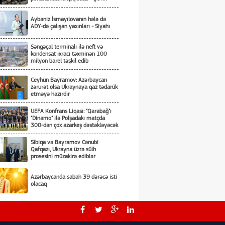
Aybəniz İsmayılovanın hələ də
ADY-də çalışan yaxınları - Siyahı
Səngəçal terminalı ilə neft və
kondensat ixracı təxminən 100
milyon barel təşkil edib
Ceyhun Bayramov: Azərbaycan
zərurət olsa Ukraynaya qaz tədarük
etməyə hazırdır
UEFA Konfrans Liqası: "Qarabağ"ı
"Dinamo" ilə Polşadakı matçda
300-dən çox azarkeş dəstəkləyəcək
Sibiqa və Bayramov Cənubi
Qafqazı, Ukrayna üzrə sülh
prosesini müzakirə ediblər
Azərbaycanda sabah 39 dərəcə isti
olacaq
ARDNF 3 illik auditor seçir