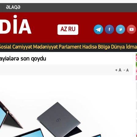
ƏLAQƏ
DIA
AZ
RU
Sosial
Cəmiyyət
Mədəniyyət
Parlament
Hadisə
Bölgə
Dünya
İdma
şayiələrə son qoydu
+ A
- A