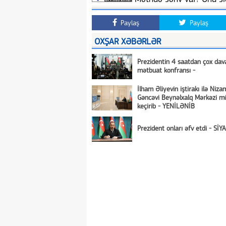
Paylaş
Paylaş
OXŞAR XƏBƏRLƏR
Prezidentin 4 saatdan çox da
mətbuat konfransı -
İlham Əliyevin iştirakı ilə Niza
Gəncəvi Beynəlxalq Mərkəzi mü
keçirib - YENİLƏNİB
Prezident onları əfv etdi - SİY