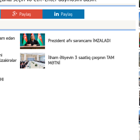
Paylaş
Paylaş
vam edən
Prezident əfv sərəncamı İMZALADI
mi
İlham Əliyevin 3 saatlıq çıxışının TAM
zakirələr
MƏTNİ
AHI