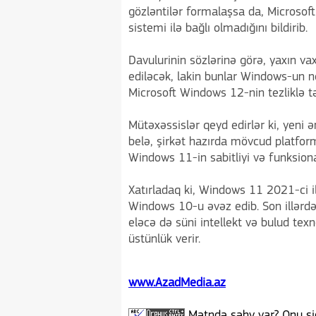
gözləntilər formalaşsa da, Microsoft 
sistemi ilə bağlı olmadığını bildirib.
Davulurinin sözlərinə görə, yaxın vax
ediləcək, lakin bunlar Windows-un nö
Microsoft Windows 12-nin tezliklə tə
Mütəxəssislər qeyd edirlər ki, yeni 
belə, şirkət hazırda mövcud platforma
Windows 11-in sabitliyi və funksiona
Xatırladaq ki, Windows 11 2021-ci il
Windows 10-u əvəz edib. Son illərdə
eləcə də süni intellekt və bulud te
üstünlük verir.
www.AzadMedia.az
Mətndə səhv var? Onu siç