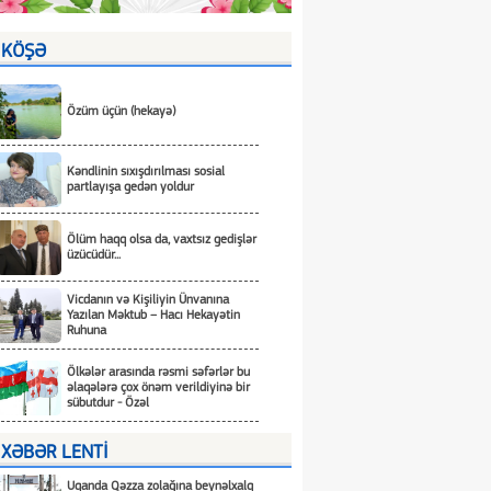
KÖŞƏ
Özüm üçün (hekayə)
Kəndlinin sıxışdırılması sosial
partlayışa gedən yoldur
Ölüm haqq olsa da, vaxtsız gedişlər
üzücüdür...
Vicdanın və Kişiliyin Ünvanına
Yazılan Məktub – Hacı Hekayətin
Ruhuna
Ölkələr arasında rəsmi səfərlər bu
əlaqələrə çox önəm verildiyinə bir
sübutdur - Özəl
XƏBƏR LENTİ
Uqanda Qəzza zolağına beynəlxalq