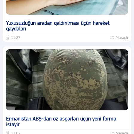
Yuxusuzluğun aradan qaldırılması üçün hərəkət
qaydaları
11:27
Maraqlı
Ermənistan ABŞ-dan öz əsgərləri üçün yeni forma
istəyir
11:07
Maraqlı