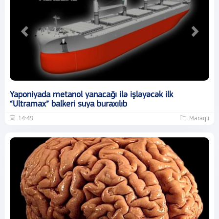
Yaponiyada metanol yanacağı ilə işləyəcək ilk
“Ultramax” balkeri suya buraxılıb
14:49
Maraqlı