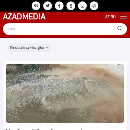
AZAD
MEDIA
AZ
RU
xəbərin tarixinə görə