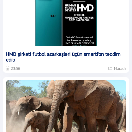
HMD şirkəti futbol azarkeşləri üçün smartfon təqdim
edib
23:56
Maraqlı