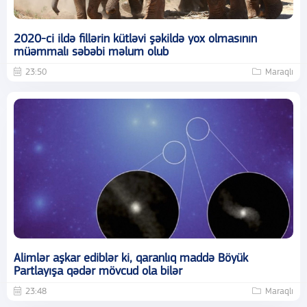
2020-ci ildə fillərin kütləvi şəkildə yox olmasının
müəmmalı səbəbi məlum olub
23:50
Maraqlı
Alimlər aşkar ediblər ki, qaranlıq maddə Böyük
Partlayışa qədər mövcud ola bilər
23:48
Maraqlı