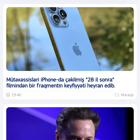
Mütəxəssisləri iPhone-da çəkilmiş “28 il sonra”
filmindən bir fraqmentin keyfiyyəti heyran edib.
19:40
Maraqlı