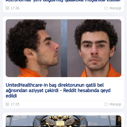
Astronomlar yeni doğulmuş qalaktika müşahidə ediblər
17:26
Maraqlı
UnitedHealthcare-in baş direktorunun qatili bel
ağrısından əziyyət çəkirdi - Reddit hesabında qeyd
edildi
17:23
Maraqlı