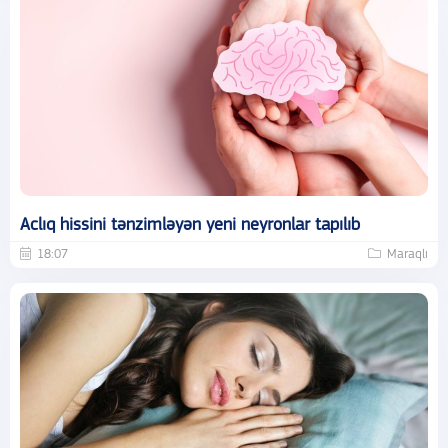
Aclıq hissini tənzimləyən yeni neyronlar tapılıb
18:07
Maraqlı