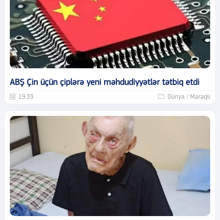
ABŞ Çin üçün çiplərə yeni məhdudiyyətlər tətbiq etdi
19:33
Dünya / Maraqlı