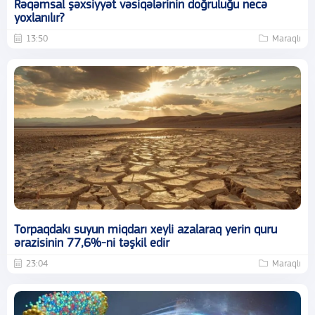
Rəqəmsal şəxsiyyət vəsiqələrinin doğruluğu necə
yoxlanılır?
13:50
Maraqlı
Torpaqdakı suyun miqdarı xeyli azalaraq yerin quru
ərazisinin 77,6%-ni təşkil edir
23:04
Maraqlı