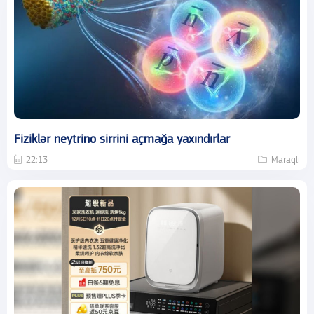
Fiziklər neytrino sirrini açmağa yaxındırlar
22:13
Maraqlı