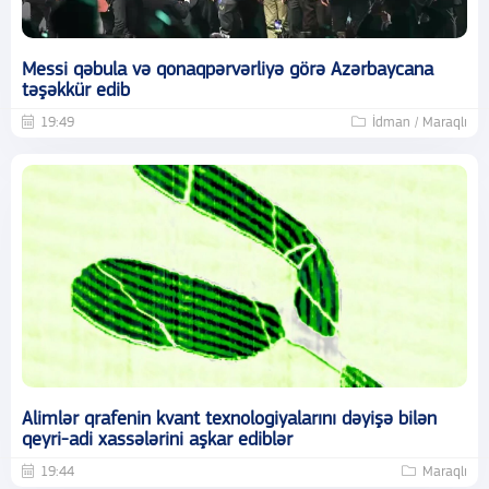
Messi qəbula və qonaqpərvərliyə görə Azərbaycana
təşəkkür edib
19:49
İdman / Maraqlı
Alimlər qrafenin kvant texnologiyalarını dəyişə bilən
qeyri-adi xassələrini aşkar ediblər
19:44
Maraqlı