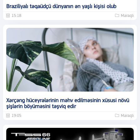
Braziliyalı təqaüdçü dünyanın ən yaşlı kişisi olub
15:18
Maraqlı
Xərçəng hüceyrələrinin məhv edilməsinin xüsusi növü
şişlərin böyüməsini təşviq edir
19:05
Maraqlı