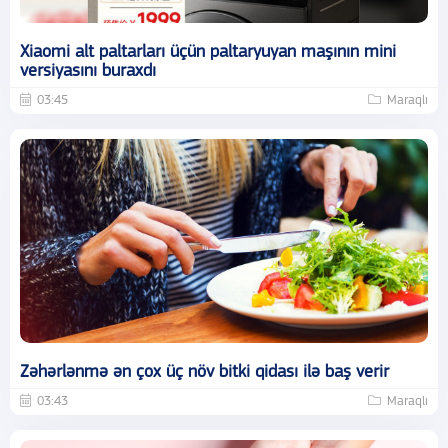
Xiaomi alt paltarları üçün paltaryuyan maşının mini
versiyasını buraxdı
03:45
Maraqlı
Zəhərlənmə ən çox üç növ bitki qidası ilə baş verir
03:43
Maraqlı