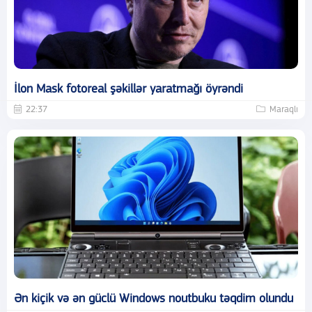
İlon Mask fotoreal şəkillər yaratmağı öyrəndi
22:37
Maraqlı
Ən kiçik və ən güclü Windows noutbuku təqdim olundu