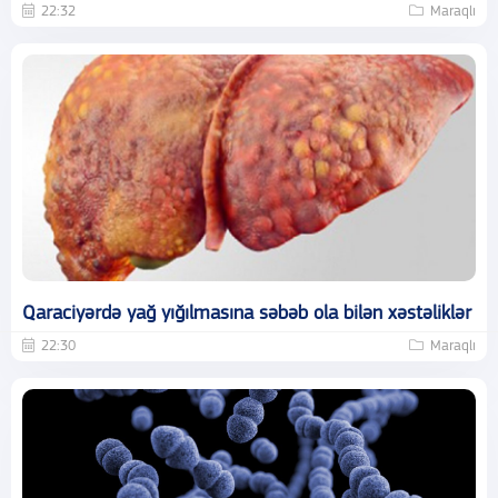
22:32
Maraqlı
Qaraciyərdə yağ yığılmasına səbəb ola bilən xəstəliklər
22:30
Maraqlı