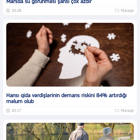
Marsda su görünməsi şansı çox azdır
20:28
Maraqlı
Hansı qida vərdişlərinin demans riskini 84% artırdığı
məlum olub
20:17
Maraqlı