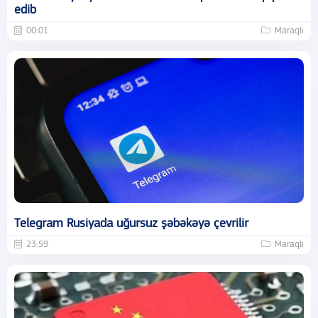
edib
00:01
Maraqlı
Telegram Rusiyada uğursuz şəbəkəyə çevrilir
23:59
Maraqlı