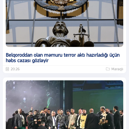
Belqoroddan olan məmuru terror aktı hazırladığı üçün
həbs cəzası gözləyir
20:26
Maraqlı