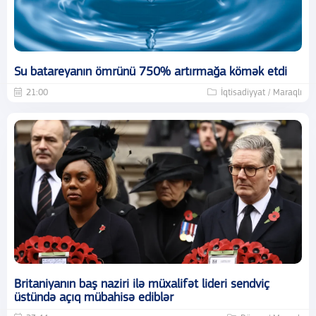
Su batareyanın ömrünü 750% artırmağa kömək etdi
21:00
İqtisadiyyat / Maraqlı
Britaniyanın baş naziri ilə müxalifət lideri sendviç
üstündə açıq mübahisə ediblər