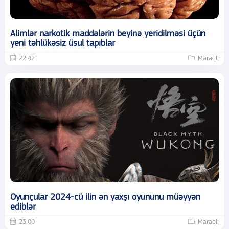
Alimlər narkotik maddələrin beyinə yeridilməsi üçün
yeni təhlükəsiz üsul tapıblar
22:42
Maraqlı
Oyunçular 2024-cü ilin ən yaxşı oyununu müəyyən
ediblər
23:00
Maraqlı