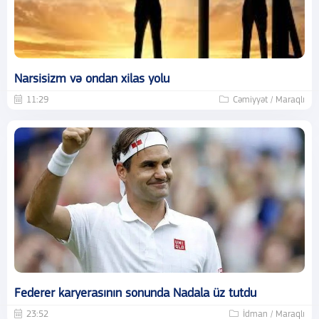
Narsisizm və ondan xilas yolu
11:29
Cəmiyyət / Maraqlı
Federer karyerasının sonunda Nadala üz tutdu
23:52
İdman / Maraqlı