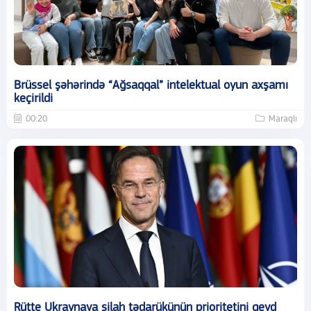
Brüssel şəhərində “Ağsaqqal” intelektual oyun axşamı
keçirildi
00:20
Maraqlı
Rütte Ukraynaya silah tədarükünün prioritetini qeyd