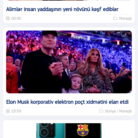
Alimlər insan yaddaşının yeni növünü kəşf ediblər
00:00
Maraqlı
Elon Musk korporativ elektron poçt xidmətini elan etdi
23:59
Dünya / Maraqlı