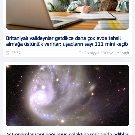
Britaniyalı valideynlər getdikcə daha çox evdə təhsil
almağa üstünlük verirlər: uşaqların sayı 111 mini keçib
23:37
Cəmiyyət / Dünya / Maraqlı