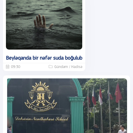
Beyləqanda bir nəfər suda boğulub
09:30
Gündəm / Hadisə