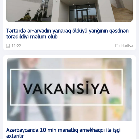
Tərtərdə ər-arvadın yanaraq öldüyü yanğının qəsdnən
törədildiyi məlum olub
11:22
Hadisə
Azərbaycanda 10 min manatlıq əməkhaqqı ilə işçi
axtarılır