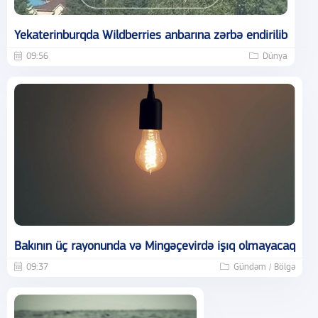
Yekaterinburqda Wildberries anbarına zərbə endirilib
09:56
Dünya
Bakının üç rayonunda və Mingəçevirdə işıq olmayacaq
09:37
Gündəm / Bölgə