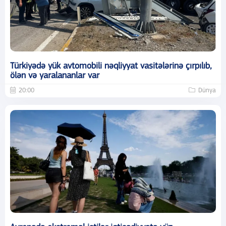
Türkiyədə yük avtomobili nəqliyyat vasitələrinə çırpılıb,
ölən və yaralananlar var
20:00
Dünya