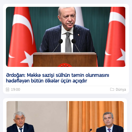
Ərdoğan: Məkkə sazişi sülhün təmin olunmasını
hədəfləyən bütün ölkələr üçün açıqdır
19:00
Dünya