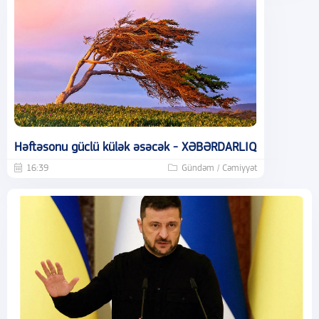
Həftəsonu güclü külək əsəcək - XƏBƏRDARLIQ
16:39
Gündəm / Cəmiyyət