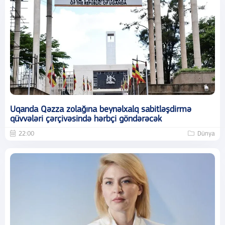
Uqanda Qəzza zolağına beynəlxalq sabitləşdirmə
qüvvələri çərçivəsində hərbçi göndərəcək
22:00
Dünya