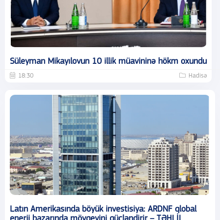
Süleyman Mikayılovun 10 illik müavininə hökm oxundu
18:30
Hadisə
Latın Amerikasında böyük investisiya: ARDNF qlobal
enerji bazarında mövqeyini gücləndirir – TƏHLİL