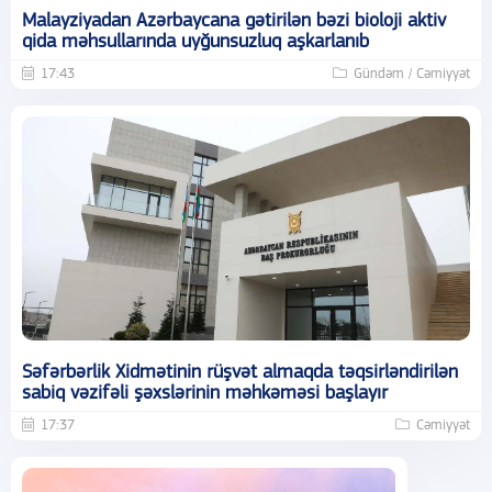
Malayziyadan Azərbaycana gətirilən bəzi bioloji aktiv
qida məhsullarında uyğunsuzluq aşkarlanıb
17:43
Gündəm / Cəmiyyət
Səfərbərlik Xidmətinin rüşvət almaqda təqsirləndirilən
sabiq vəzifəli şəxslərinin məhkəməsi başlayır
17:37
Cəmiyyət