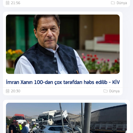
21:56
Dünya
İmran Xanın 100-dən çox tərəfdarı həbs edilib - KİV
20:30
Dünya