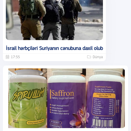
İsrail hərbçiləri Suriyanın cənubuna daxil olub
17:55
Dünya