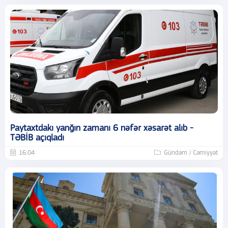
Paytaxtdakı yanğın zamanı 6 nəfər xəsarət alıb -
TƏBİB açıqladı
16:04
Gündəm / Cəmiyyət