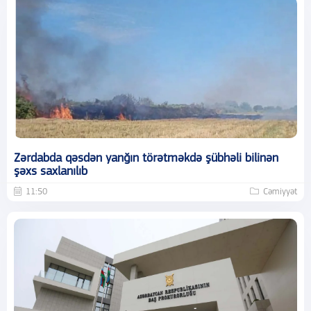
Zərdabda qəsdən yanğın törətməkdə şübhəli bilinən
şəxs saxlanılıb
11:50
Cəmiyyət