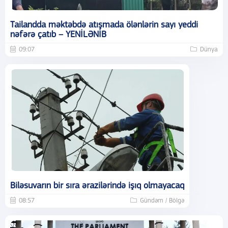
Tailandda məktəbdə atışmada ölənlərin sayı yeddi
nəfərə çatıb – YENİLƏNİB
09:07
Dünya
Biləsuvarın bir sıra ərazilərində işıq olmayacaq
08:57
Gündəm / Bölgə