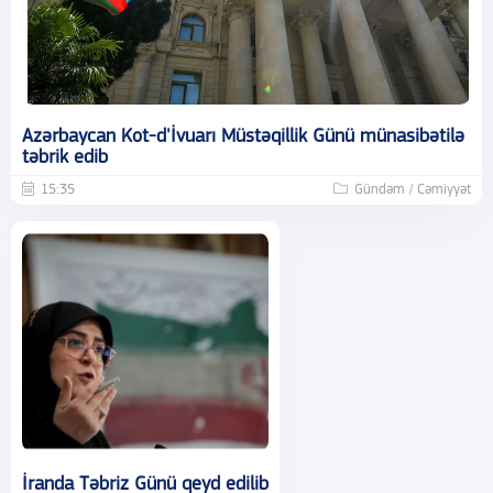
Azərbaycan Kot-d'İvuarı Müstəqillik Günü münasibətilə
təbrik edib
15:35
Gündəm / Cəmiyyət
İranda Təbriz Günü qeyd edilib