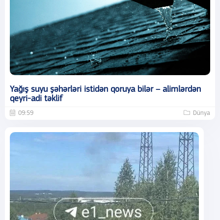
Yağış suyu şəhərləri istidən qoruya bilər – alimlərdən
qeyri-adi təklif
09:59
Dünya