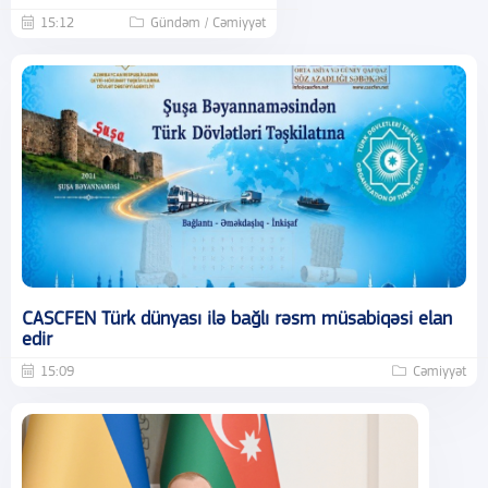
15:12
Gündəm / Cəmiyyət
CASCFEN Türk dünyası ilə bağlı rəsm müsabiqəsi elan
edir
15:09
Cəmiyyət