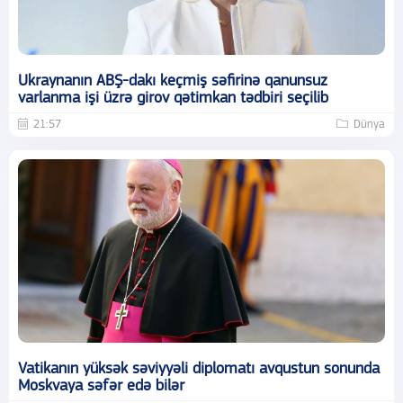
Ukraynanın ABŞ-dakı keçmiş səfirinə qanunsuz
varlanma işi üzrə girov qətimkan tədbiri seçilib
21:57
Dünya
Vatikanın yüksək səviyyəli diplomatı avqustun sonunda
Moskvaya səfər edə bilər