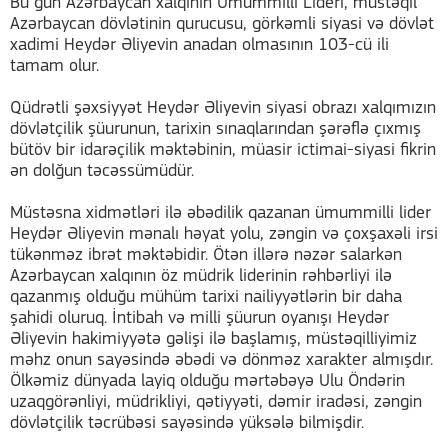
Bu gün Azərbaycan xalqının Ümummilli Lideri, müstəqil
Azərbaycan dövlətinin qurucusu, görkəmli siyasi və dövlət
xadimi Heydər Əliyevin anadan olmasının 103-cü ili
tamam olur.
Qüdrətli şəxsiyyət Heydər Əliyevin siyasi obrazı xalqımızın
dövlətçilik şüurunun, tarixin sınaqlarından şərəflə çıxmış
bütöv bir idarəçilik məktəbinin, müasir ictimai-siyasi fikrin
ən dolğun təcəssümüdür.
Müstəsna xidmətləri ilə əbədilik qazanan ümummilli lider
Heydər Əliyevin mənalı həyat yolu, zəngin və çoxşaxəli irsi
tükənməz ibrət məktəbidir. Ötən illərə nəzər salarkən
Azərbaycan xalqının öz müdrik liderinin rəhbərliyi ilə
qazanmış olduğu mühüm tarixi nailiyyətlərin bir daha
şahidi oluruq. İntibah və milli şüurun oyanışı Heydər
Əliyevin hakimiyyətə gəlişi ilə başlamış, müstəqilliyimiz
məhz onun sayəsində əbədi və dönməz xarakter almışdır.
Ölkəmiz dünyada layiq olduğu mərtəbəyə Ulu Öndərin
uzaqgörənliyi, müdrikliyi, qətiyyəti, dəmir iradəsi, zəngin
dövlətçilik təcrübəsi sayəsində yüksələ bilmişdir.