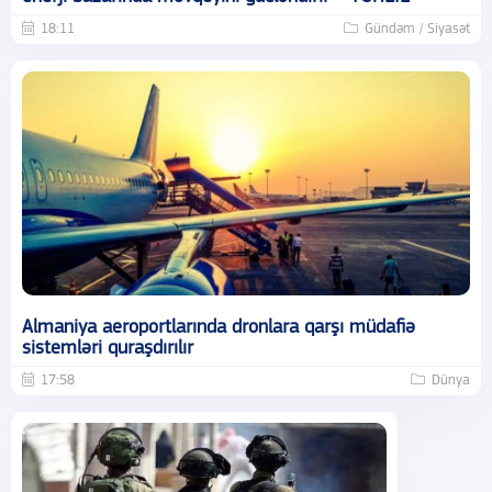
18:11
Gündəm / Siyasət
Almaniya aeroportlarında dronlara qarşı müdafiə
sistemləri quraşdırılır
17:58
Dünya