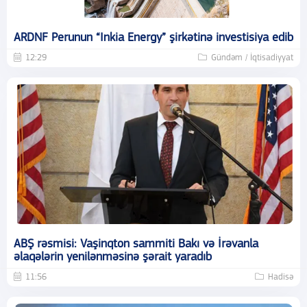
ARDNF Perunun “Inkia Energy” şirkətinə investisiya edib
12:29
Gündəm / İqtisadiyyat
ABŞ rəsmisi: Vaşinqton sammiti Bakı və İrəvanla
əlaqələrin yenilənməsinə şərait yaradıb
11:56
Hadisə