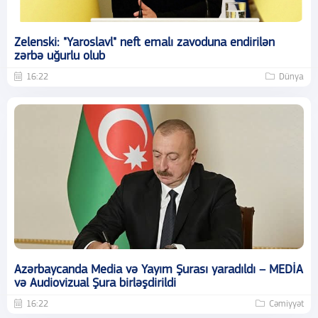
Zelenski: "Yaroslavl" neft emalı zavoduna endirilən
zərbə uğurlu olub
16:22
Dünya
Azərbaycanda Media və Yayım Şurası yaradıldı – MEDİA
və Audiovizual Şura birləşdirildi
16:22
Cəmiyyət