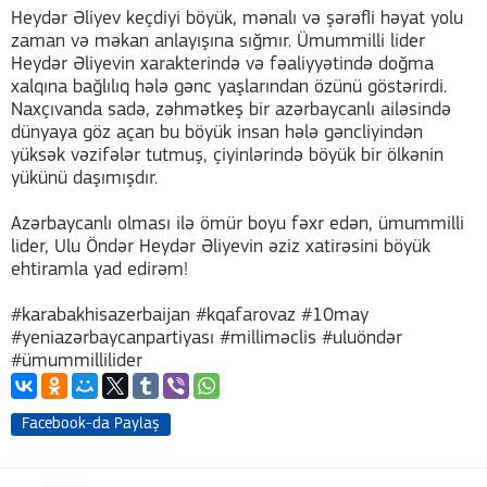
Heydər Əliyev keçdiyi böyük, mənalı və şərəfli həyat yolu
zaman və məkan anlayışına sığmır. Ümummilli lider
Heydər Əliyevin xarakterində və fəaliyyətində doğma
xalqına bağlılıq hələ gənc yaşlarından özünü göstərirdi.
Naxçıvanda sadə, zəhmətkeş bir azərbaycanlı ailəsində
dünyaya göz açan bu böyük insan hələ gəncliyindən
yüksək vəzifələr tutmuş, çiyinlərində böyük bir ölkənin
yükünü daşımışdır.
Azərbaycanlı olması ilə ömür boyu fəxr edən, ümummilli
lider, Ulu Öndər Heydər Əliyevin əziz xatirəsini böyük
ehtiramla yad edirəm!
#karabakhisazerbaijan #kqafarovaz #10may
#yeniazərbaycanpartiyası #milliməclis #uluöndər
#ümummillilider
Facebook-da Paylaş