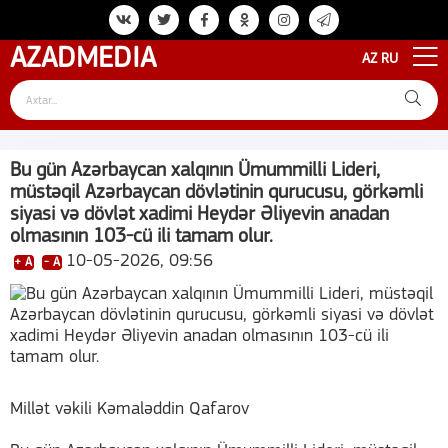
AZAD
MEDIA
AZ
RU
Bu gün Azərbaycan xalqının Ümummilli Lideri,
müstəqil Azərbaycan dövlətinin qurucusu, görkəmli
siyasi və dövlət xadimi Heydər Əliyevin anadan
olmasının 103-cü ili tamam olur.
10-05-2026, 09:56
+ A
- A
Millət vəkili Kəmaləddin Qafarov