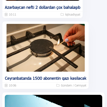
Azərbaycan nefti 2 dollardan çox bahalaşıb
10:11
İqtisadiyyat
Ceyranbatanda 1500 abonentin qazı kəsiləcək
10:06
Gündəm / Cəmiyyət