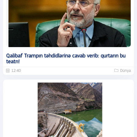
Qalibaf Trampın təhdidlərinə cavab verib: qurtarın bu
teatrı!
12:40
Dünya