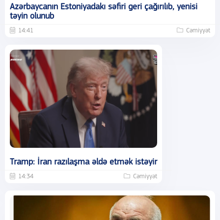
Azərbaycanın Estoniyadakı səfiri geri çağırılıb, yenisi
təyin olunub
14:41
Cəmiyyət
Tramp: İran razılaşma əldə etmək istəyir
14:34
Cəmiyyət