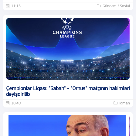
11:15
Gündəm / Sosial
Çempionlar Liqası: "Sabah" - "Orhus" matçının hakimləri
dəyişdirilib
10:49
İdman