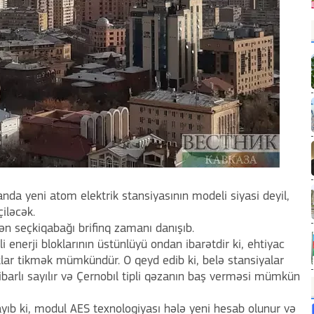
anda yeni atom elektrik stansiyasının modeli siyasi deyil,
iləcək.
ən seçkiqabağı brifinq zamanı danışıb.
i enerji bloklarının üstünlüyü ondan ibarətdir ki, ehtiyac
klar tikmək mümkündür. O qeyd edib ki, belə stansiyalar
barlı sayılır və Çernobıl tipli qəzanın baş verməsi mümkün
ıb ki, modul AES texnologiyası hələ yeni hesab olunur və