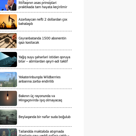
İttifaqının əsas prinsipləri
praktikada tam həyata keçirilmir
Azərbaycan nefti 2 dollardan çox
bahalaşıb
Ceyranbatanda 1500 abonentin
qazı kəsiləcək
Yağış suyu şəhərləri istidən qoruya
bilər – alimlərdən qeyri-adi təklif
Yekaterinburqda Wildberries
anbarına zərbə endirilib
Bakının üç rayonunda və
Mingəçevirdə işıq olmayacaq
Beyləqanda bir nəfər suda boğulub
Tailandda məktəbdə atışmada
ölənlərin sayı yeddi nəfərə çatıb –