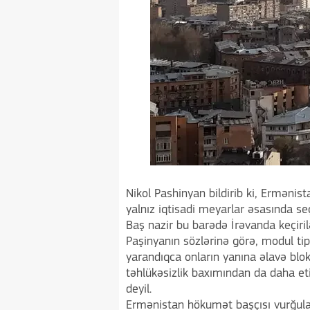
Nikol Pashinyan bildirib ki, Ermənist
yalnız iqtisadi meyarlar əsasında seç
Baş nazir bu barədə İrəvanda keçiril
Paşinyanın sözlərinə görə, modul tipl
yarandıqca onların yanına əlavə blo
təhlükəsizlik baxımından da daha eti
deyil.
Ermənistan hökumət başçısı vurğulay