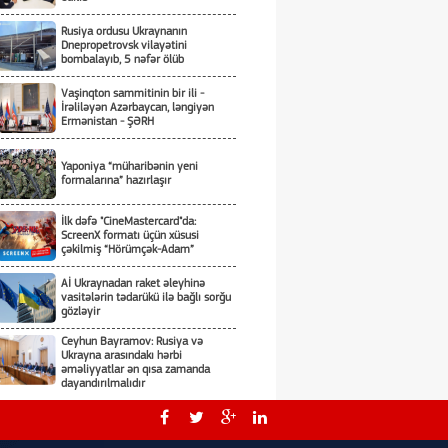
Rusiya ordusu Ukraynanın
Dnepropetrovsk vilayətini
bombalayıb, 5 nəfər ölüb
Vaşinqton sammitinin bir ili -
İrəliləyən Azərbaycan, ləngiyən
Ermənistan - ŞƏRH
Yaponiya “müharibənin yeni
formalarına” hazırlaşır
İlk dəfə "CineMastercard"da:
ScreenX formatı üçün xüsusi
çəkilmiş “Hörümçək-Adam”
Aİ Ukraynadan raket əleyhinə
vasitələrin tədarükü ilə bağlı sorğu
gözləyir
Ceyhun Bayramov: Rusiya və
Ukrayna arasındakı hərbi
əməliyyatlar ən qısa zamanda
dayandırılmalıdır
ABŞ gəmiqayırma zavodlarının və
sualtı qayıqların tikintisi üçün 76,6
milyard dollar ayıracaq