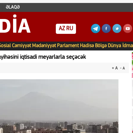
ƏLAQƏ
DIA
AZ
RU
Sosial
Cəmiyyət
Mədəniyyət
Parlament
Hadisə
Bölgə
Dünya
İdma
yihəsini iqtisadi meyarlarla seçəcək
+ A
- A