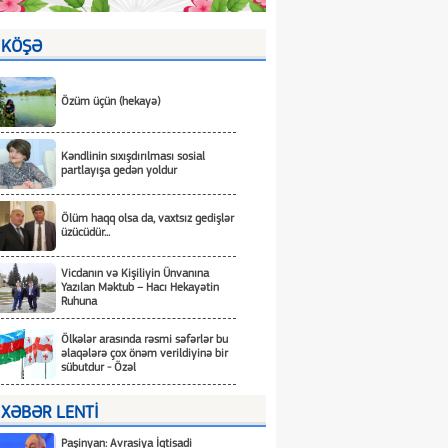
KÖŞƏ
Özüm üçün (hekayə)
Kəndlinin sıxışdırılması sosial
partlayışa gedən yoldur
Ölüm haqq olsa da, vaxtsız gedişlər
üzücüdür...
Vicdanın və Kişiliyin Ünvanına
Yazılan Məktub – Hacı Hekayətin
Ruhuna
Ölkələr arasında rəsmi səfərlər bu
əlaqələrə çox önəm verildiyinə bir
sübutdur - Özəl
XƏBƏR LENTİ
Paşinyan: Avrasiya İqtisadi