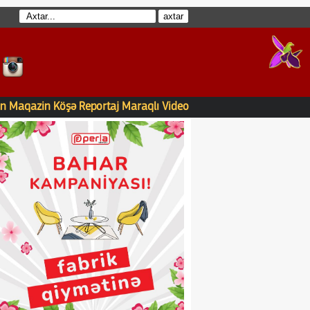
n
Maqazin
Köşə
Reportaj
Maraqlı
Video