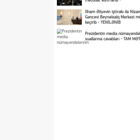
mətbuat konfransı -
İlham Əliyevin iştirakı ilə Niza
Gəncəvi Beynəlxalq Mərkəzi mü
keçirib - YENİLƏNİB
Prezidentin media nümayəndəl
suallarına cavabları - TAM MƏ