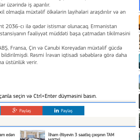
r üzərində iş aparılır.
il olmaqla müxtəlif ölkələrin layihələri araşdırılır və ən
nt 2036-cı ilə qədər istismar olunacaq. Ermənistan
stansiyanın fəaliyyət müddəti başa çatmadan tikilməsini
ABŞ, Fransa, Çin və Cənubi Koreyadan müxtəlif gücdə
ığı bildirilmişdi. Rəsmi İrəvan iqtisadi səbəblərə görə daha
na üstünlük verir.
anla seçin və Ctrl+Enter düyməsini basın.
Paylaş
Paylaş
vam edən
İlham Əliyevin 3 saatlıq çıxışının TAM