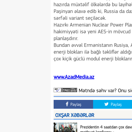
hazırda müxtəlif ölkələrdə bu layihələ
Paşinyan əlavə edib ki, Russia da dax
sərfəli variant seçiləcək.
Hazırkı Armenian Nuclear Power Pla
hakimiyyəti isə yeni AES-in mövcud 
planlaşdırır.
Bundan əvvəl Ermənistanın Rusiya, 
enerji blokları ilə bağlı təkliflər ald
çox kiçik güclü modul enerji blokları
www.AzadMedia.az
Mətndə səhv var? Onu siç
Paylaş
Paylaş
OXŞAR XƏBƏRLƏR
Prezidentin 4 saatdan çox da