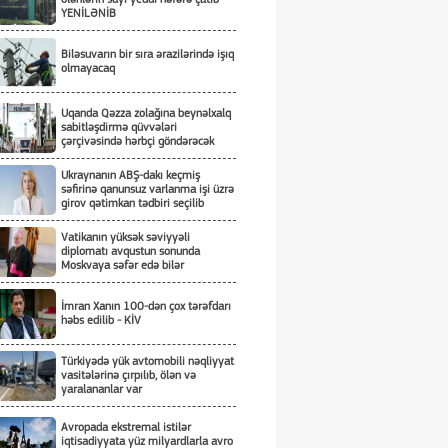
YENİLƏNİB
Biləsuvarın bir sıra ərazilərində işıq
olmayacaq
Uqanda Qəzza zolağına beynəlxalq
sabitləşdirmə qüvvələri
çərçivəsində hərbçi göndərəcək
Ukraynanın ABŞ-dakı keçmiş
səfirinə qanunsuz varlanma işi üzrə
girov qətimkan tədbiri seçilib
Vatikanın yüksək səviyyəli
diplomatı avqustun sonunda
Moskvaya səfər edə bilər
İmran Xanın 100-dən çox tərəfdarı
həbs edilib - KİV
Türkiyədə yük avtomobili nəqliyyat
vasitələrinə çırpılıb, ölən və
yaralananlar var
Avropada ekstremal istilər
iqtisadiyyata yüz milyardlarla avro