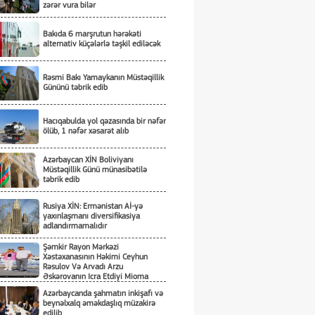
zərər vura bilər
Bakıda 6 marşrutun hərəkəti
alternativ küçələrlə təşkil ediləcək
Rəsmi Bakı Yamaykanın Müstəqillik
Gününü təbrik edib
Hacıqabulda yol qəzasında bir nəfər
ölüb, 1 nəfər xəsarət alıb
Azərbaycan XİN Boliviyanı
Müstəqillik Günü münasibətilə
təbrik edib
Rusiya XİN: Ermənistan Aİ-yə
yaxınlaşmanı diversifikasiya
adlandırmamalıdır
Şəmkir Rayon Mərkəzi
Xəstəxanasının Həkimi Ceyhun
Rəsulov Və Arvadı Arzu
Əskərovanın Icra Etdiyi Mioma
Əməliyyatından Sonra Qadının
Azərbaycanda şahmatın inkişafı və
Ölümü Ilə Bağlı Şəmkir Rayon
beynəlxalq əməkdaşlıq müzakirə
Prokrurluğunda Araşdırma Aparılır
edilib