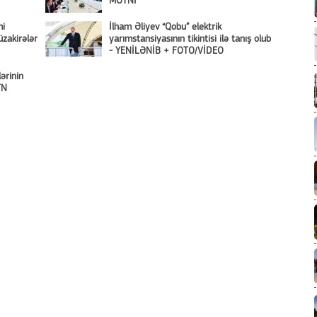
MƏTNİ
mi
İlham Əliyev “Qobu” elektrik
zakirələr
yarımstansiyasının tikintisi ilə tanış olub
- YENİLƏNİB + FOTO/VİDEO
ərinin
TN