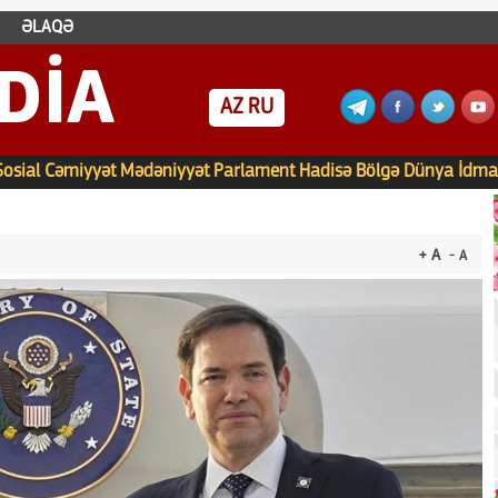
ƏLAQƏ
DIA
AZ
RU
Sosial
Cəmiyyət
Mədəniyyət
Parlament
Hadisə
Bölgə
Dünya
İdma
+ A
- A