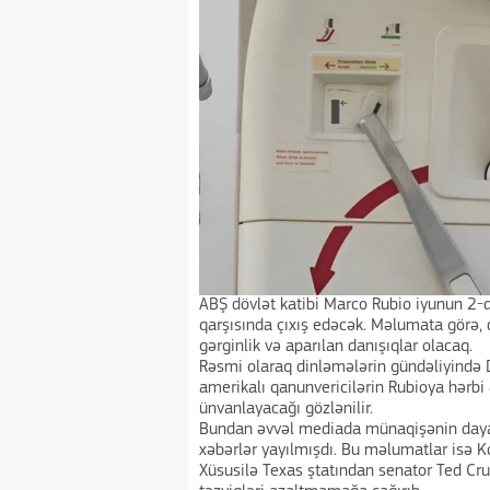
ABŞ dövlət katibi Marco Rubio iyunun 2-
qarşısında çıxış edəcək. Məlumata görə,
gərginlik və aparılan danışıqlar olacaq.
Rəsmi olaraq dinləmələrin gündəliyində 
amerikalı qanunvericilərin Rubioya hərbi 
ünvanlayacağı gözlənilir.
Bundan əvvəl mediada münaqişənin daya
xəbərlər yayılmışdı. Bu məlumatlar isə K
Xüsusilə Texas ştatından senator Ted Cr