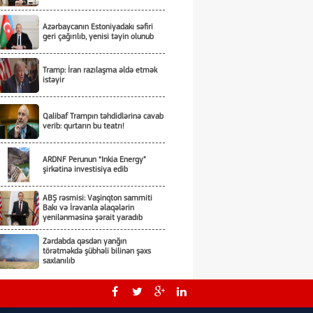
Azərbaycanın Estoniyadakı səfiri
geri çağırılıb, yenisi təyin olunub
Tramp: İran razılaşma əldə etmək
istəyir
Qalibaf Trampın təhdidlərinə cavab
verib: qurtarın bu teatrı!
ARDNF Perunun “Inkia Energy”
şirkətinə investisiya edib
ABŞ rəsmisi: Vaşinqton sammiti
Bakı və İrəvanla əlaqələrin
yenilənməsinə şərait yaradıb
Zərdabda qəsdən yanğın
törətməkdə şübhəli bilinən şəxs
saxlanılıb
Tərtərdə ər-arvadın yanaraq öldüyü
yanğının qəsdnən törədildiyi
məlum olub