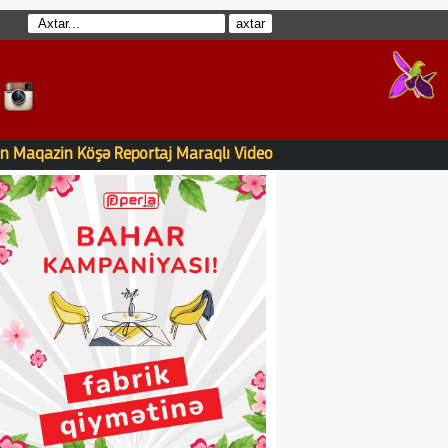
n
Maqazin
Köşə
Reportaj
Maraqlı
Video