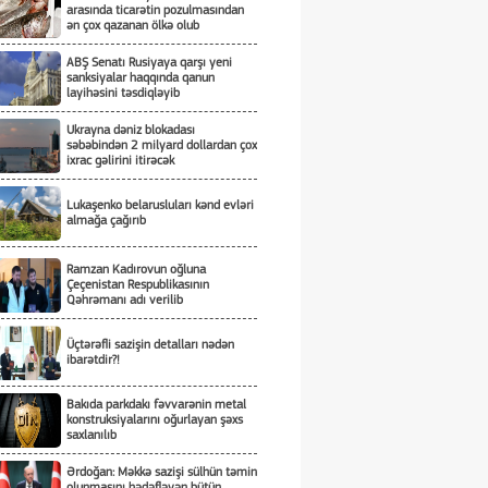
arasında ticarətin pozulmasından
ən çox qazanan ölkə olub
ABŞ Senatı Rusiyaya qarşı yeni
sanksiyalar haqqında qanun
layihəsini təsdiqləyib
Ukrayna dəniz blokadası
səbəbindən 2 milyard dollardan çox
ixrac gəlirini itirəcək
Lukaşenko belarusluları kənd evləri
almağa çağırıb
Ramzan Kadırovun oğluna
Çeçenistan Respublikasının
Qəhrəmanı adı verilib
Üçtərəfli sazişin detalları nədən
ibarətdir?!
Bakıda parkdakı fəvvarənin metal
konstruksiyalarını oğurlayan şəxs
saxlanılıb
Ərdoğan: Məkkə sazişi sülhün təmin
olunmasını hədəfləyən bütün