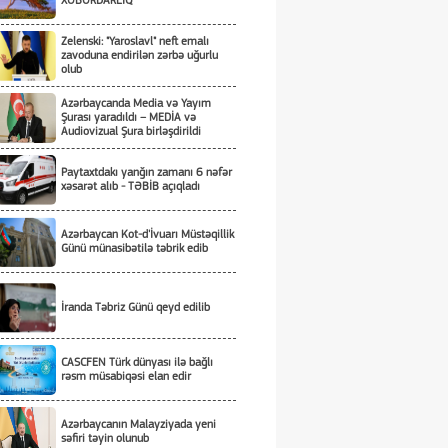
XƏBƏRDARLIQ
Zelenski: "Yaroslavl" neft emalı
zavoduna endirilən zərbə uğurlu
olub
Azərbaycanda Media və Yayım
Şurası yaradıldı – MEDİA və
Audiovizual Şura birləşdirildi
Paytaxtdakı yanğın zamanı 6 nəfər
xəsarət alıb - TƏBİB açıqladı
Azərbaycan Kot-d'İvuarı Müstəqillik
Günü münasibətilə təbrik edib
İranda Təbriz Günü qeyd edilib
CASCFEN Türk dünyası ilə bağlı
rəsm müsabiqəsi elan edir
Azərbaycanın Malayziyada yeni
səfiri təyin olunub