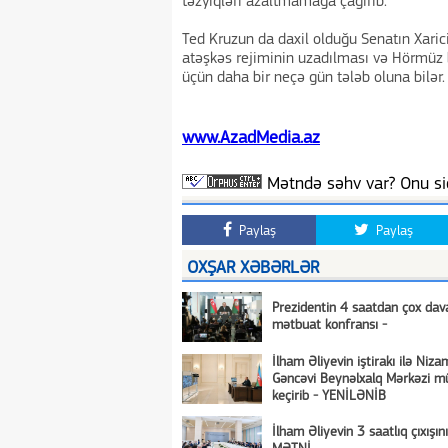
təzyiqləri azaltmamağa çağırıb.
Ted Kruzun da daxil olduğu Senatın Xarici
atəşkəs rejiminin uzadılması və Hörmüz b
üçün daha bir neçə gün tələb oluna bilər.
www.AzadMedia.az
Mətndə səhv var? Onu siç
Paylaş
Paylaş
OXŞAR XƏBƏRLƏR
Prezidentin 4 saatdan çox da
mətbuat konfransı -
İlham Əliyevin iştirakı ilə Niza
Gəncəvi Beynəlxalq Mərkəzi mü
keçirib - YENİLƏNİB
İlham Əliyevin 3 saatlıq çıxışı