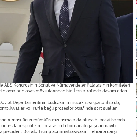
də ABŞ Konqresinin Senat və Nümayəndələr Palatasının komitələri
 dinləmələrin əsas mövzularından biri İran ətrafında davam edən
Dövlət Departamentinin büdcəsinin müzakirəsi göstərilsə də,
əməliyyatlar və İranla bağlı proseslər ətrafında sərt suallar
ndırılması üçün mümkün razılaşma əldə oluna biləcəyi barədə
onqresdə respublikaçılar arasında birmənalı qarşılanmayıb.
uz prezident Donald Trump administrasiyasını Tehrana qarşı