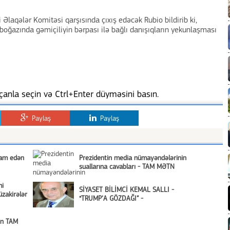
 Əlaqələr Komitəsi qarşısında çıxış edəcək Rubio bildirib ki,
oğazında gəmiçiliyin bərpası ilə bağlı danışıqların yekunlaşması
anla seçin və Ctrl+Enter düyməsini basın.
Paylaş
Paylaş
vam edən
Prezidentin media nümayəndələrinin
suallarına cavabları - TAM MƏTN
mi
SİYASET BİLİMCİ KEMAL SALLI -
zakirələr
“TRUMP’A GÖZDAĞI” -
nın TAM