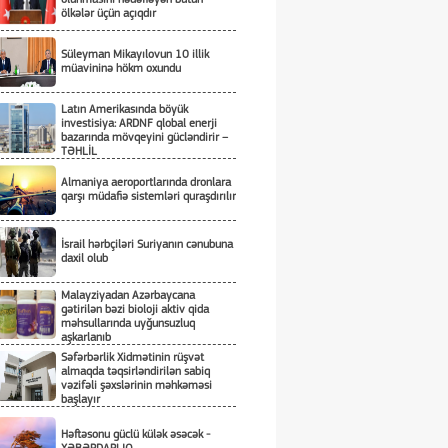
ölkələr üçün açıqdır
Süleyman Mikayılovun 10 illik
müavininə hökm oxundu
Latın Amerikasında böyük
investisiya: ARDNF qlobal enerji
bazarında mövqeyini gücləndirir –
TƏHLİL
Almaniya aeroportlarında dronlara
qarşı müdafiə sistemləri quraşdırılır
İsrail hərbçiləri Suriyanın cənubuna
daxil olub
Malayziyadan Azərbaycana
gətirilən bəzi bioloji aktiv qida
məhsullarında uyğunsuzluq
aşkarlanıb
Səfərbərlik Xidmətinin rüşvət
almaqda təqsirləndirilən sabiq
vəzifəli şəxslərinin məhkəməsi
başlayır
Həftəsonu güclü külək əsəcək -