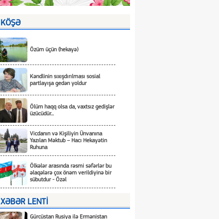
KÖŞƏ
Özüm üçün (hekayə)
Kəndlinin sıxışdırılması sosial
partlayışa gedən yoldur
Ölüm haqq olsa da, vaxtsız gedişlər
üzücüdür...
Vicdanın və Kişiliyin Ünvanına
Yazılan Məktub – Hacı Hekayətin
Ruhuna
Ölkələr arasında rəsmi səfərlər bu
əlaqələrə çox önəm verildiyinə bir
sübutdur - Özəl
XƏBƏR LENTİ
Gürcüstan Rusiya ilə Ermənistan