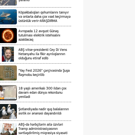
yaranıb
Köpəkbalıqları qohumlarını tanıyır
və onlarla daha çox vaxt keçirməyə
üstünlük verir-ARAŞDIRMA
Avropada 12 avqust Günəş
tutulması elektrik istehsalını
azaldacaq
ABŞ vitse-prezidenti Cey Di Vens
Netanyahu ilə fikir ayrılıqlarının
olduğunu etiraf edib
“Yay Fest 2026” çərçivəsində Şuşa
fləşmobu keçirilib
18 yaşlı amerikalı 300 ildən çox
davam edən dünya rekordunu
yenilədi
Şotlandiyada nadir quş balalarının
əsrlik ov ənənəsi dayandırıldı
ABŞ-də hərbçilərin ailə üzvləri
Tramp administrasiyasının
sərtləşdirilmiş miqrasiya siyasəti