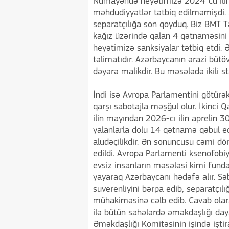
Nümayəndə heyətimizə 2024-cü ilin
məhdudiyyətlər tətbiq edilməmişdi.
separatçılığa son qoyduq. Biz BMT Tə
kağız üzərində qalan 4 qətnaməsin
heyətimizə sanksiyalar tətbiq etdi. Ə
təlimatıdır. Azərbaycanın ərazi bütö
dəyərə malikdir. Bu məsələdə ikili s
İndi isə Avropa Parlamentini götür
qarşı sabotajla məşğul olur. İkinci 
ilin mayından 2026-cı ilin aprelin 
yalanlarla dolu 14 qətnamə qəbul ed
aludəçilikdir. Ən sonuncusu cəmi dö
edildi. Avropa Parlamenti ksenofobiy
evsiz insanların məsələsi kimi fund
yayaraq Azərbaycanı hədəfə alır. Sə
suverenliyini bərpa edib, separatçıl
mühakiməsinə cəlb edib. Cavab ola
ilə bütün sahələrdə əməkdaşlığı da
Əməkdaşlığı Komitəsinin işində işt