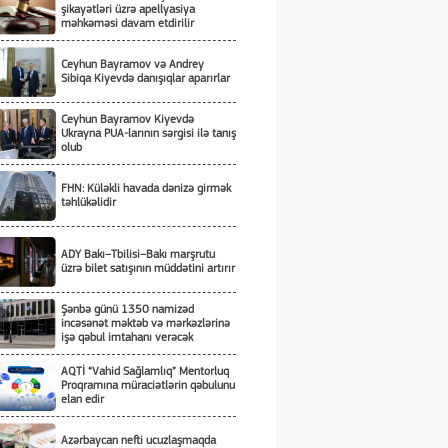
şikayətləri üzrə apellyasiya
məhkəməsi davam etdirilir
Ceyhun Bayramov və Andrey
Sibiqa Kiyevdə danışıqlar aparırlar
Ceyhun Bayramov Kiyevdə
Ukrayna PUA-larının sərgisi ilə tanış
olub
FHN: Küləkli havada dənizə girmək
təhlükəlidir
ADY Bakı–Tbilisi–Bakı marşrutu
üzrə bilet satışının müddətini artırır
Şənbə günü 1350 namizəd
incəsənət məktəb və mərkəzlərinə
işə qəbul imtahanı verəcək
AQTİ “Vahid Sağlamlıq” Mentorluq
Proqramına müraciətlərin qəbulunu
elan edir
Azərbaycan nefti ucuzlaşmaqda