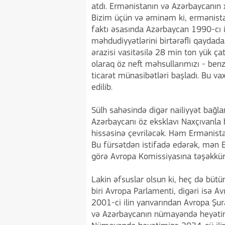
atdı. Ermənistanın və Azərbaycanın xar
Bizim üçün və əminəm ki, ermənista
faktı əsasında Azərbaycan 1990-cı i
məhdudiyyətlərini birtərəfli qaydad
ərazisi vasitəsilə 28 min ton yük çat
olaraq öz neft məhsullarımızı - benz
ticarət münasibətləri başladı. Bu v
edilib.
Sülh sahəsində digər nailiyyət bağla
Azərbaycanı öz eksklavı Naxçıvanla b
hissəsinə çevriləcək. Həm Ermənista
Bu fürsətdən istifadə edərək, mən
görə Avropa Komissiyasına təşəkkür
Lakin əfsuslar olsun ki, heç də bütü
biri Avropa Parlamenti, digəri isə 
2001-ci ilin yanvarından Avropa Şur
və Azərbaycanın nümayəndə heyətinin