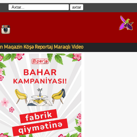
n
Maqazin
Köşə
Reportaj
Maraqlı
Video