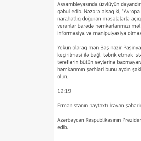
Assambleyasında üzvlüyün dayandırı
qəbul edib. Nəzərə alsaq ki, "Avropa S
narahatlıq doğuran məsələlərlə açıq
verənlər barədə həmkarlarımızı məl
informasiya və manipulyasiya olmas
Yekun olaraq mən Baş nazir Paşinyan
keçirilməsi ilə bağlı təbrik etmək i
tərəflərin bütün səylərinə baxmayar
həmkarımın şərhləri bunu aydın şəki
olun.
12:19
Ermənistanın paytaxtı İrəvan şəhərində
Azərbaycan Respublikasının Preziden
edib.