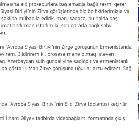
lmasına aid prosedurlara başlamaqla bağlı rəsmi qərar
iyasi Birliyi"nin Zirvə görüşlərində biz öz fikirlərimizlə və
 şəkildə mübadilə edirik, mən, sadəcə, bu halda baş
umatlandırmaq istədim ki, son qərarla bağlı səhv
ın.
ı "Avropa Siyasi Birliyi"nin Zirgə görüşünün Ermənistanda
stəyirəm. Bildirirəm ki, prosesə mane olmaq istəyən
aq, Azərbaycan sülh gündəliyinə sadiqdir və ermənistanlı
ldə göstərir. Mən Zirvə görüşünə uğurlar arzu edirəm. Sağ
 "Avropa Siyasi Birliyi"nin 8-ci Zirvə toplantısı keçirilir.
ti İlham Əliyev tədbirdə videobağlantı formatında çıxış