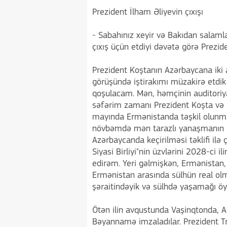
Prezident İlham Əliyevin çıxışı
- Sabahınız xeyir və Bakıdan salamla
çıxış üçün etdiyi dəvətə görə Prezi
Prezident Koştanın Azərbaycana iki a
görüşündə iştirakımı müzakirə etdik
qoşulacam. Mən, həmçinin auditoriya
səfərim zamanı Prezident Koşta və 
mayında Ermənistanda təşkil olunma
növbəmdə mən tarazlı yanaşmanın sa
Azərbaycanda keçirilməsi təklifi ilə 
Siyasi Birliyi"nin üzvlərini 2028-ci
edirəm. Yeri gəlmişkən, Ermənistan,
Ermənistan arasında sülhün real olma
şəraitindəyik və sülhdə yaşamağı öyr
Ötən ilin avqustunda Vaşinqtonda, A
Bəyannamə imzaladılar. Prezident Tr