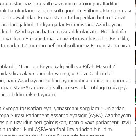
ici işlər nazirləri sülh sazişinin mətnini parafladılar.
nlı həmkarlarımız üçün sülh qurulub. Sülhün əldə olunması
llərin əvvəlindən Ermənistana tətbiq edilən bütün tranzit
a aradan qaldırdı. İndiyə qədər Ermənistana Azərbaycan
dırılıb. Azərbaycan hətta əlavə addımlar atdı. Biz ilk dəfə
in və dizeli Ermənistana təchiz etməyə başladıq. Beləliklə,
axta qədər 12 min ton neft məhsullarımız Ermənistana ixrac
ntılardır. "Trampın Beynəlxalq Sülh və Rifah Maşrutu"
irləşdirəcək və bununla yanaşı, o, Orta Dəhlizin bir
n, həm Azərbaycan sülhün əyani nəticələrini artıq görürlər.
 Ermənistan-Azərbaycan sülh prosesində tutduğu mövqeyə
ümü bildirmək istəyirəm.
n Avropa təsisatları eyni yanaşmanı sərgiləmir. Onlardan
Avropa Şurası Parlament Assambleyasıdır (AŞPA). Azərbaycan
asının üzvüdür. Yeri gəlmişkən, mən o vaxt parlament üzvü
 rəhbəri kimi AŞPA-nın fəal üzvlərindən biri idim.