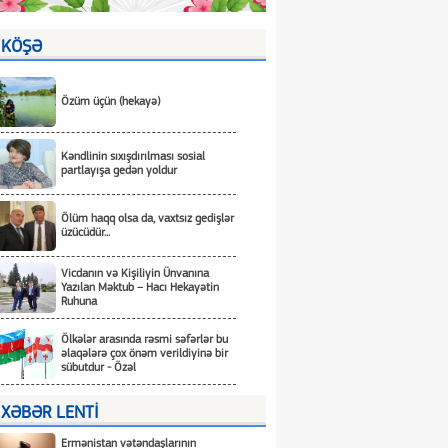
KÖŞƏ
Özüm üçün (hekayə)
Kəndlinin sıxışdırılması sosial
partlayışa gedən yoldur
Ölüm haqq olsa da, vaxtsız gedişlər
üzücüdür...
Vicdanın və Kişiliyin Ünvanına
Yazılan Məktub – Hacı Hekayətin
Ruhuna
Ölkələr arasında rəsmi səfərlər bu
əlaqələrə çox önəm verildiyinə bir
sübutdur - Özəl
XƏBƏR LENTİ
Ermənistan vətəndaşlarının