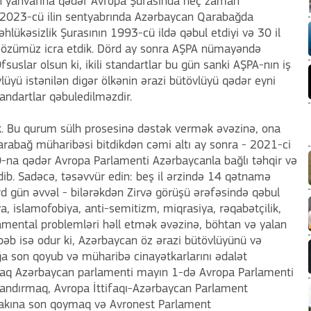
 yanvarına qədər Avropa Şurasında heç zaman
 2023-cü ilin sentyabrında Azərbaycan Qarabağda
hlükəsizlik Şurasının 1993-cü ildə qəbul etdiyi və 30 il
i özümüz icra etdik. Dörd ay sonra AŞPA nümayəndə
fsuslar olsun ki, ikili standartlar bu gün sanki AŞPA-nın iş
vlüyü istənilən digər ölkənin ərazi bütövlüyü qədər eyni
tandartlar qəbuledilməzdir.
ək. Bu qurum sülh prosesinə dəstək vermək əvəzinə, ona
Qarabağ müharibəsi bitdikdən cəmi altı ay sonra - 2021-ci
30-na qədər Avropa Parlamenti Azərbaycanla bağlı təhqir və
ib. Sadəcə, təsəvvür edin: beş il ərzində 14 qətnamə
rd gün əvvəl - bilərəkdən Zirvə görüşü ərəfəsində qəbul
a, islamofobiya, anti-semitizm, miqrasiya, rəqabətçilik,
amental problemləri həll etmək əvəzinə, böhtan və yalan
bəb isə odur ki, Azərbaycan öz ərazi bütövlüyünü və
ığa son qoyub və müharibə cinayətkarlarını ədalət
raq Azərbaycan parlamenti mayın 1-də Avropa Parlamenti
yandırmaq, Avropa İttifaqı-Azərbaycan Parlament
irakına son qoymaq və Avronest Parlament