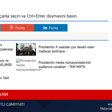
anla seçin və Ctrl+Enter düyməsini basın.
Paylaş
Paylaş
mi
Prezidentin 4 saatdan çox davam edən
zakirələr
mətbuat konfransı -
bəy və
Prezidentin media nümayəndələrinin
ENİLƏNİB
suallarına cavabları - TAM MƏTN
nın TAM
LAQƏ
ww
TLİ CƏMİYYƏTİ
Material