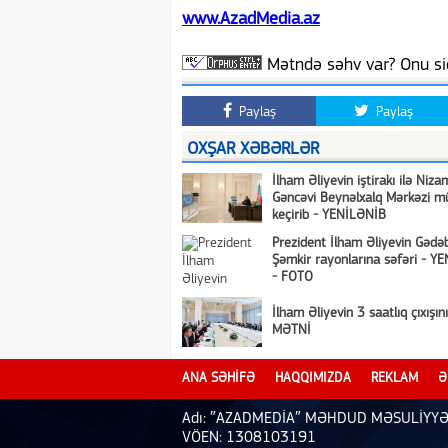
www.AzadMedia.az
Mətndə səhv var? Onu siç
Paylaş
Paylaş
OXŞAR XƏBƏRLƏR
İlham Əliyevin iştirakı ilə Niza
Gəncəvi Beynəlxalq Mərkəzi mü
keçirib - YENİLƏNİB
Prezident İlham Əliyevin Gədə
Şəmkir rayonlarına səfəri - Y
- FOTO
İlham Əliyevin 3 saatlıq çıxışı
MƏTNİ
ANA SƏHİFƏ
HAQQIMIZDA
REKLAM
Ə
Adı: ″AZADMEDİA″ MƏHDUD MƏSULİYYƏ
VÖEN: 1308103191