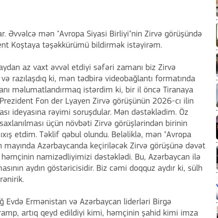
r. Əvvəlcə mən "Avropa Siyasi Birliyi"nin Zirvə görüşündə
dent Koştaya təşəkkürümü bildirmək istəyirəm.
ydan az vaxt əvvəl etdiyi səfəri zamanı biz Zirvə
 və razılaşdıq ki, mən tədbirə videobağlantı formatında
nı məlumatlandırmaq istərdim ki, bir il öncə Tiranaya
Prezident Fon der Lyayen Zirvə görüşünün 2026-cı ilin
sı ideyasına rəyimi soruşdular. Mən dəstəklədim. Öz
xlanılması üçün növbəti Zirvə görüşlərindən birinin
çıxış etdim. Təklif qəbul olundu. Beləliklə, mən "Avropa
 ilin mayında Azərbaycanda keçiriləcək Zirvə görüşünə dəvət
 həmçinin namizədliyimizi dəstəklədi. Bu, Azərbaycan ilə
sının aydın göstəricisidir. Biz cəmi doqquz aydır ki, sülh
ənirik.
ğ Evdə Ermənistan və Azərbaycan liderləri Birgə
amp, artıq qeyd edildiyi kimi, həmçinin şahid kimi imza