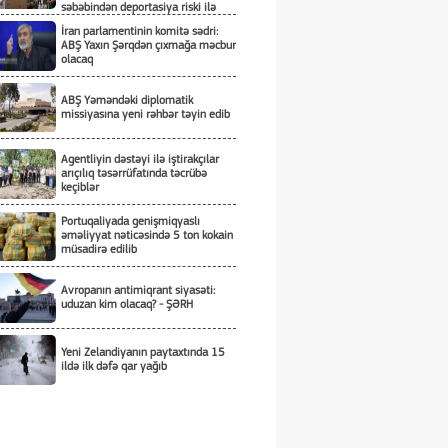
səbəbindən deportasiya riski ilə
üzləşiblər
İran parlamentinin komitə sədri:
ABŞ Yaxın Şərqdən çıxmağa məcbur
olacaq
ABŞ Yəməndəki diplomatik
missiyasına yeni rəhbər təyin edib
Agentliyin dəstəyi ilə iştirakçılar
arıçılıq təsərrüfatında təcrübə
keçiblər
Portuqaliyada genişmiqyaslı
əməliyyat nəticəsində 5 ton kokain
müsadirə edilib
Avropanın antimiqrant siyasəti:
uduzan kim olacaq? - ŞƏRH
Yeni Zelandiyanın paytaxtında 15
ildə ilk dəfə qar yağıb
Fərid Qayıbov qadın
voleybolçulardan ibarət millinin
məşqində iştirak edib