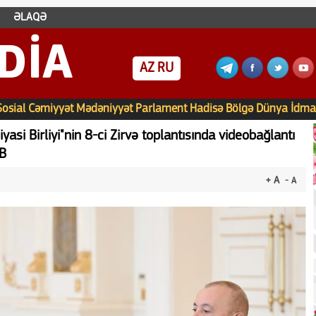
ƏLAQƏ
DIA
AZ
RU
Sosial
Cəmiyyət
Mədəniyyət
Parlament
Hadisə
Bölgə
Dünya
İdma
asi Birliyi"nin 8-ci Zirvə toplantısında videobağlantı
İB
+ A
- A