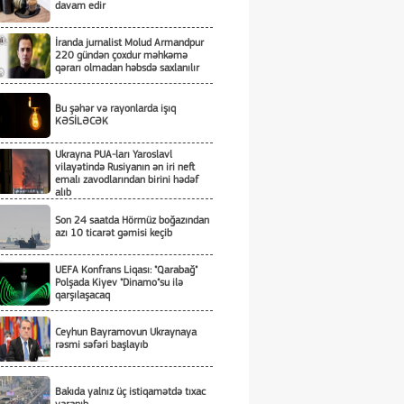
davam edir
İranda jurnalist Molud Armandpur
220 gündən çoxdur məhkəmə
qərarı olmadan həbsdə saxlanılır
Bu şəhər və rayonlarda işıq
KƏSİLƏCƏK
Ukrayna PUA-ları Yaroslavl
vilayətində Rusiyanın ən iri neft
emalı zavodlarından birini hədəf
alıb
Son 24 saatda Hörmüz boğazından
azı 10 ticarət gəmisi keçib
UEFA Konfrans Liqası: "Qarabağ"
Polşada Kiyev "Dinamo"su ilə
qarşılaşacaq
Ceyhun Bayramovun Ukraynaya
rəsmi səfəri başlayıb
Bakıda yalnız üç istiqamətdə tıxac