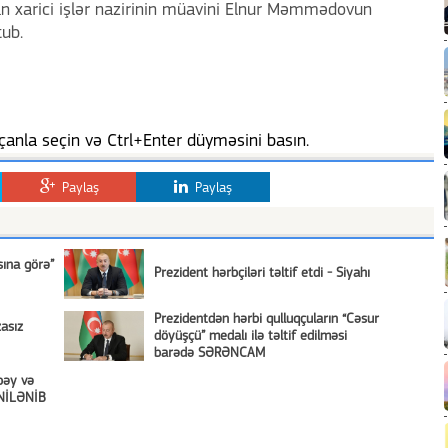
 xarici işlər nazirinin müavini Elnur Məmmədovun
tub.
anla seçin və Ctrl+Enter düyməsini basın.
Paylaş
Paylaş
sına görə”
Prezident hərbçiləri təltif etdi - Siyahı
Prezidentdən hərbi qulluqçuların “Cəsur
asız
döyüşçü” medalı ilə təltif edilməsi
barədə SƏRƏNCAM
bəy və
ENİLƏNİB