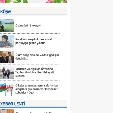
KÖŞƏ
Özüm üçün (hekayə)
Kəndlinin sıxışdırılması sosial
partlayışa gedən yoldur
Ölüm haqq olsa da, vaxtsız gedişlər
üzücüdür...
Vicdanın və Kişiliyin Ünvanına
Yazılan Məktub – Hacı Hekayətin
Ruhuna
Ölkələr arasında rəsmi səfərlər bu
əlaqələrə çox önəm verildiyinə bir
sübutdur - Özəl
XƏBƏR LENTİ