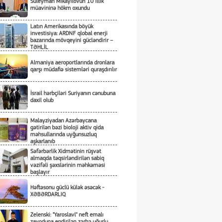
Süleyman Mikayılovun 10 illik
müavininə hökm oxundu
Latın Amerikasında böyük
investisiya: ARDNF qlobal enerji
bazarında mövqeyini gücləndirir –
TƏHLİL
Almaniya aeroportlarında dronlara
qarşı müdafiə sistemləri quraşdırılır
İsrail hərbçiləri Suriyanın cənubuna
daxil olub
Malayziyadan Azərbaycana
gətirilən bəzi bioloji aktiv qida
məhsullarında uyğunsuzluq
aşkarlanıb
Səfərbərlik Xidmətinin rüşvət
almaqda təqsirləndirilən sabiq
vəzifəli şəxslərinin məhkəməsi
başlayır
Həftəsonu güclü külək əsəcək -
XƏBƏRDARLIQ
Zelenski: "Yaroslavl" neft emalı
zavoduna endirilən zərbə uğurlu