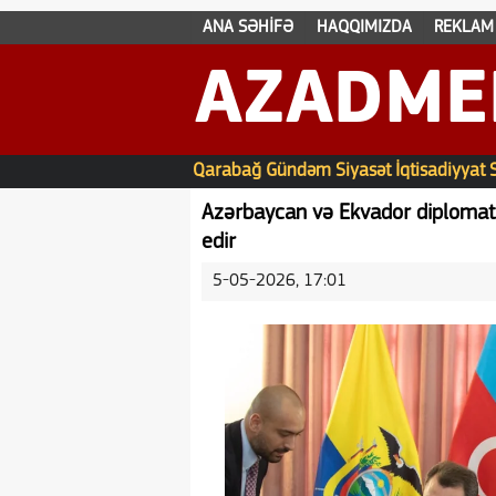
ANA SƏHİFƏ
HAQQIMIZDA
REKLAM
AZADME
Qarabağ
Gündəm
Siyasət
İqtisadiyyat
Azərbaycan və Ekvador diplomatik
edir
5-05-2026, 17:01