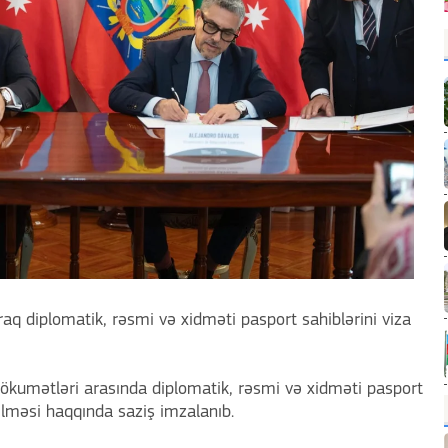
raq diplomatik, rəsmi və xidməti pasport sahiblərini viza
kumətləri arasında diplomatik, rəsmi və xidməti pasport
ilməsi haqqında saziş imzalanıb.