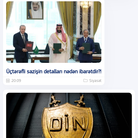
Üçtərəfli sazişin detalları nədən ibarətdir?!
20:09
Siyasət