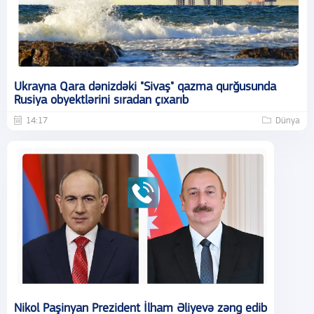
Ukrayna Qara dənizdəki "Sivaş" qazma qurğusunda
Rusiya obyektlərini sıradan çıxarıb
14:17
Dünya
Nikol Paşinyan Prezident İlham Əliyevə zəng edib