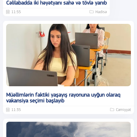
Cəlilabadda iki həyətyanı sahə və tövlə yanıb
11:55
Hadisə
Müəllimlərin faktiki yaşayış rayonuna uyğun olaraq
vakansiya seçimi başlayıb
11:35
Cəmiyyət