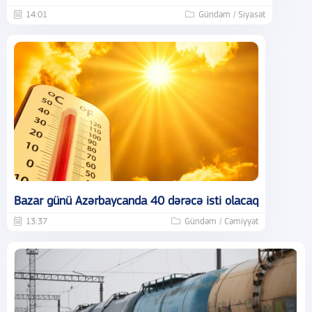
14:01
Gündəm / Siyasət
Bazar günü Azərbaycanda 40 dərəcə isti olacaq
13:37
Gündəm / Cəmiyyət