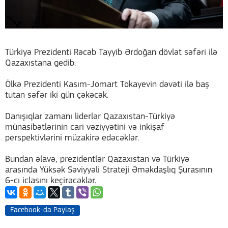
Türkiyə Prezidenti Rəcəb Tayyib Ərdoğan dövlət səfəri ilə
Qazaxıstana gedib.
Ölkə Prezidenti Kasım-Jomart Tokayevin dəvəti ilə baş
tutan səfər iki gün çəkəcək.
Danışıqlar zamanı liderlər Qazaxıstan-Türkiyə
münasibətlərinin cari vəziyyətini və inkişaf
perspektivlərini müzakirə edəcəklər.
Bundan əlavə, prezidentlər Qazaxıstan və Türkiyə
arasında Yüksək Səviyyəli Strateji Əməkdaşlıq Şurasının
6-cı iclasını keçirəcəklər.
Facebook-da Paylaş