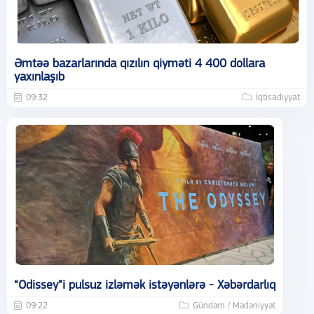
Əmtəə bazarlarında qızılın qiyməti 4 400 dollara
yaxınlaşıb
09:32
İqtisadiyyat
“Odissey”i pulsuz izləmək istəyənlərə - Xəbərdarlıq
09:22
Gündəm / Mədəniyyət