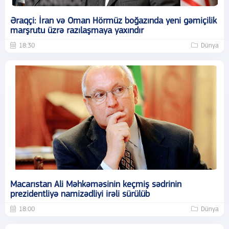
Əraqçi: İran və Oman Hörmüz boğazında yeni gəmiçilik
marşrutu üzrə razılaşmaya yaxındır
18:30
Dünya
Macarıstan Ali Məhkəməsinin keçmiş sədrinin
prezidentliyə namizədliyi irəli sürülüb
18:00
Dünya