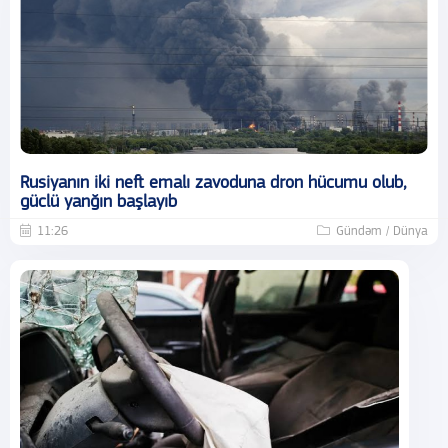
Rusiyanın iki neft emalı zavoduna dron hücumu olub,
güclü yanğın başlayıb
11:26
Gündəm / Dünya