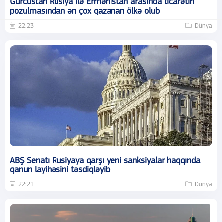
Gürcüstan Rusiya ilə Ermənistan arasında ticarətin
pozulmasından ən çox qazanan ölkə olub
22:23
Dünya
ABŞ Senatı Rusiyaya qarşı yeni sanksiyalar haqqında
qanun layihəsini təsdiqləyib
22:21
Dünya