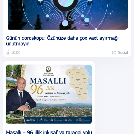
Günün qoroskopu: Özünüzə daha çox vaxt ayırmağı
unutmayın
10:00
Sosial
Masallı – 96 illik inkişaf və tərəqqi yolu