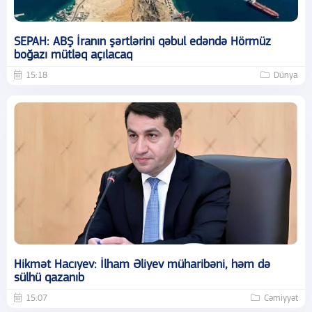
SEPAH: ABŞ İranın şərtlərini qəbul edəndə Hörmüz
boğazı mütləq açılacaq
15:18
Dünya
Hikmət Hacıyev: İlham Əliyev müharibəni, həm də
sülhü qazanıb
15:07
Cəmiyyət