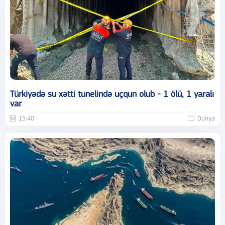
Türkiyədə su xətti tunelində uçqun olub - 1 ölü, 1 yaralı
var
15:40
Dünya