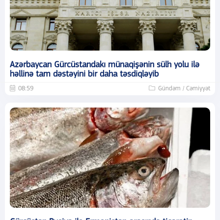
Azərbaycan Gürcüstandakı münaqişənin sülh yolu ilə
həllinə tam dəstəyini bir daha təsdiqləyib
08:59
Gündəm / Cəmiyyət