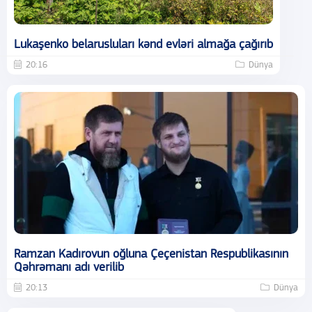
Lukaşenko belarusluları kənd evləri almağa çağırıb
20:16
Dünya
Ramzan Kadırovun oğluna Çeçenistan Respublikasının
Qəhrəmanı adı verilib
20:13
Dünya