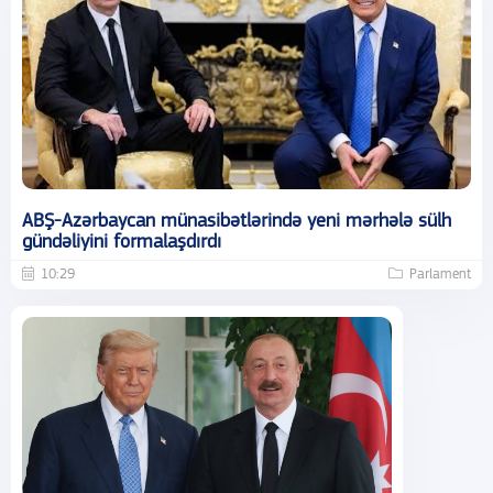
ABŞ-Azərbaycan münasibətlərində yeni mərhələ sülh
gündəliyini formalaşdırdı
10:29
Parlament