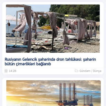
Rusiyanın Gelencik şəhərində dron təhlükəsi: şəhərin
bütün çimərlikləri bağlanıb
14:28
Gündəm / Dünya