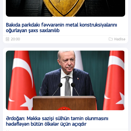
Bakıda parkdakı fəvvarənin metal konstruksiyalarını
oğurlayan şəxs saxlanılıb
20:00
Hadisə
Ərdoğan: Məkkə sazişi sülhün təmin olunmasını
hədəfləyən bütün ölkələr üçün açıqdır