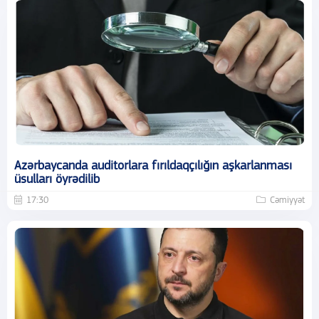
Azərbaycanda auditorlara fırıldaqçılığın aşkarlanması
üsulları öyrədilib
17:30
Cəmiyyət