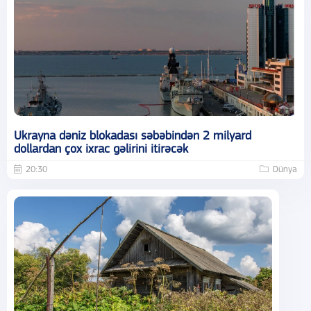
Ukrayna dəniz blokadası səbəbindən 2 milyard
dollardan çox ixrac gəlirini itirəcək
20:30
Dünya