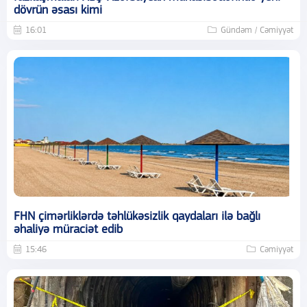
dövrün əsası kimi
16:01
Gündəm / Cəmiyyət
FHN çimərliklərdə təhlükəsizlik qaydaları ilə bağlı
əhaliyə müraciət edib
15:46
Cəmiyyət