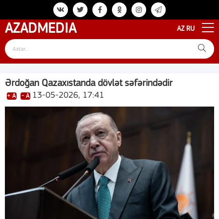
AZAD
MEDIA
AZ
RU
Ərdoğan Qazaxıstanda dövlət səfərindədir
13-05-2026, 17:41
+ A
- A