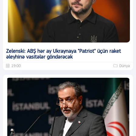
Zelenski: ABŞ hər ay Ukraynaya "Patriot" üçün raket
əleyhinə vasitələr göndərəcək
19:00
Dünya