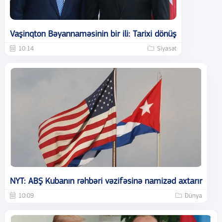
Vaşinqton Bəyannaməsinin bir ili: Tarixi dönüş
10:14
Siyasət
NYT: ABŞ Kubanın rəhbəri vəzifəsinə namizəd axtarır
10:09
Dünya