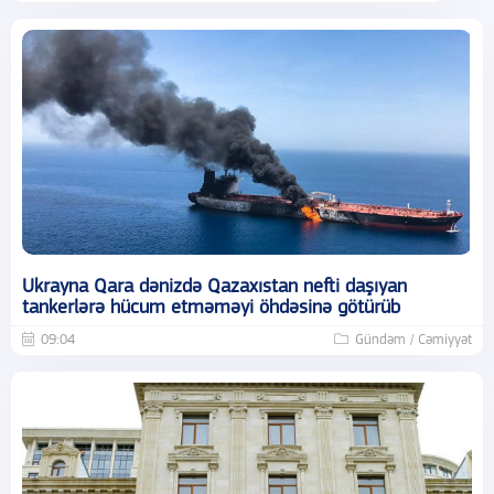
Ukrayna Qara dənizdə Qazaxıstan nefti daşıyan
tankerlərə hücum etməməyi öhdəsinə götürüb
09:04
Gündəm / Cəmiyyət