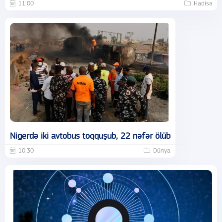
11:00
Hadisə
Nigerdə iki avtobus toqquşub, 22 nəfər ölüb
10:30
Dünya