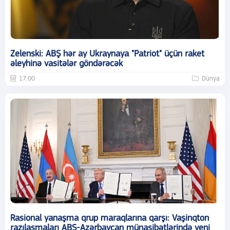
Zelenski: ABŞ hər ay Ukraynaya "Patriot" üçün raket
əleyhinə vasitələr göndərəcək
17:00
Dünya
Rasional yanaşma qrup maraqlarına qarşı: Vaşinqton
razılaşmaları ABŞ-Azərbaycan münasibətlərində yeni