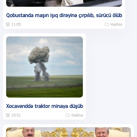
Qobustanda maşın işıq dirəyinə çırpılıb, sürücü ölüb
11:03
Hadisə
Xocavənddə traktor minaya düşüb
10:51
Hadisə