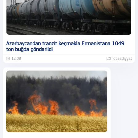
Azərbaycandan tranzit keçməklə Ermənistana 1049
ton buğda göndərildi
12:08
İqtisadiyyat