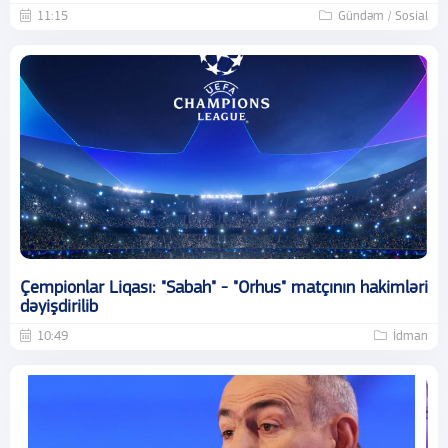
11:15
Gündəm / Sosial
Çempionlar Liqası: "Sabah" - "Orhus" matçının hakimləri
dəyişdirilib
10:49
İdman