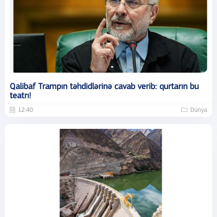
Qalibaf Trampın təhdidlərinə cavab verib: qurtarın bu
teatrı!
12:40
Dünya