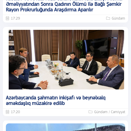
Əməliyyatından Sonra Qadının Ölümü Ilə Bağlı Şəmkir
Rayon Prokrurluğunda Araşdırma Aparılır
17:29
Gündəm
Azərbaycanda şahmatın inkişafı və beynəlxalq
əməkdaşlıq müzakirə edilib
17:20
Gündəm / Cəmiyyət