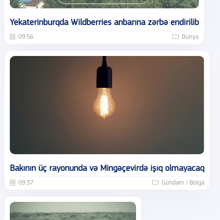
Yekaterinburqda Wildberries anbarına zərbə endirilib
09:56
Dünya
Bakının üç rayonunda və Mingəçevirdə işıq olmayacaq
09:37
Gündəm / Bölgə