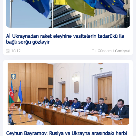
Aİ Ukraynadan raket əleyhinə vasitələrin tədarükü ilə
bağlı sorğu gözləyir
16:12
Gündəm / Cəmiyyət
Ceyhun Bayramov: Rusiya və Ukrayna arasındakı hərbi