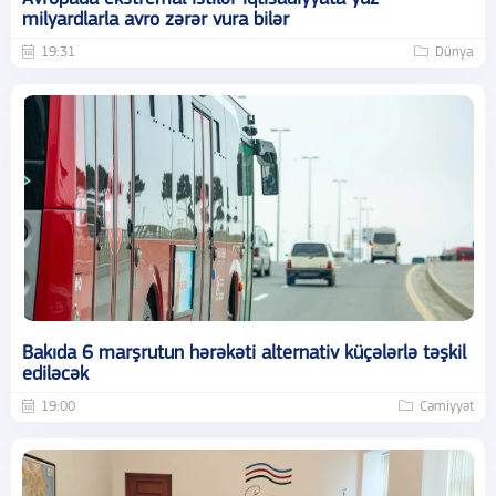
milyardlarla avro zərər vura bilər
19:31
Dünya
Bakıda 6 marşrutun hərəkəti alternativ küçələrlə təşkil
ediləcək
19:00
Cəmiyyət