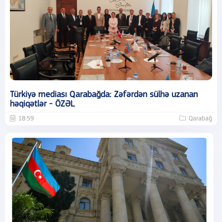
Türkiyə mediası Qarabağda: Zəfərdən sülhə uzanan
həqiqətlər - ÖZƏL
18:59
Qarabağ