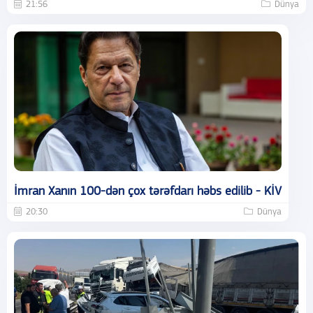
21:56
Dünya
İmran Xanın 100-dən çox tərəfdarı həbs edilib - KİV
20:30
Dünya