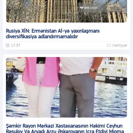
Rusiya XİN: Ermənistan Aİ-yə yaxınlaşmanı
diversifikasiya adlandırmamalıdır
17:37
Cəmiyyət
Şəmkir Rayon Mərkəzi Xəstəxanasının Həkimi Ceyhun
Rəsulov Və Arvadı Arzu Əskərovanın Icra Etdiyi Mioma