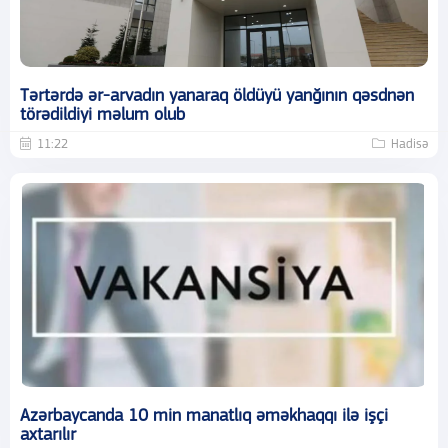
Tərtərdə ər-arvadın yanaraq öldüyü yanğının qəsdnən
törədildiyi məlum olub
11:22
Hadisə
Azərbaycanda 10 min manatlıq əməkhaqqı ilə işçi
axtarılır