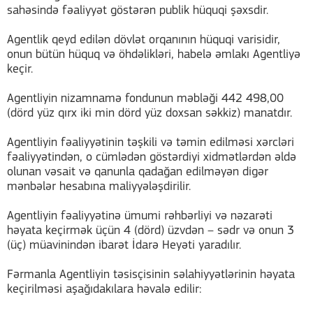
sahəsində fəaliyyət göstərən publik hüquqi şəxsdir.
Agentlik qeyd edilən dövlət orqanının hüquqi varisidir,
onun bütün hüquq və öhdəlikləri, habelə əmlakı Agentliyə
keçir.
Agentliyin nizamnamə fondunun məbləği 442 498,00
(dörd yüz qırx iki min dörd yüz doxsan səkkiz) manatdır.
Agentliyin fəaliyyətinin təşkili və təmin edilməsi xərcləri
fəaliyyətindən, o cümlədən göstərdiyi xidmətlərdən əldə
olunan vəsait və qanunla qadağan edilməyən digər
mənbələr hesabına maliyyələşdirilir.
Agentliyin fəaliyyətinə ümumi rəhbərliyi və nəzarəti
həyata keçirmək üçün 4 (dörd) üzvdən – sədr və onun 3
(üç) müavinindən ibarət İdarə Heyəti yaradılır.
Fərmanla Agentliyin təsisçisinin səlahiyyətlərinin həyata
keçirilməsi aşağıdakılara həvalə edilir: