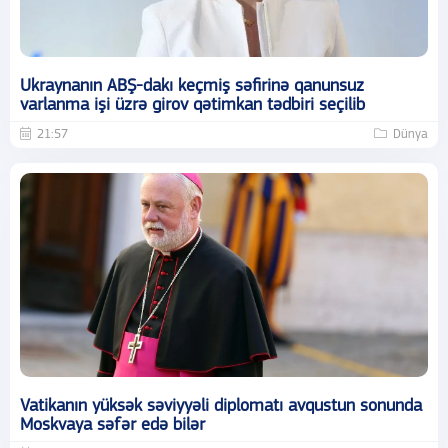
Ukraynanın ABŞ-dakı keçmiş səfirinə qanunsuz
varlanma işi üzrə girov qətimkan tədbiri seçilib
21:57
Dünya
Vatikanın yüksək səviyyəli diplomatı avqustun sonunda
Moskvaya səfər edə bilər