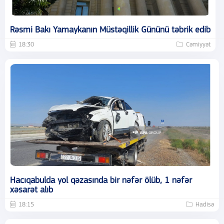
Rəsmi Bakı Yamaykanın Müstəqillik Gününü təbrik edib
18:30
Cəmiyyət
Hacıqabulda yol qəzasında bir nəfər ölüb, 1 nəfər
xəsarət alıb
18:15
Hadisə