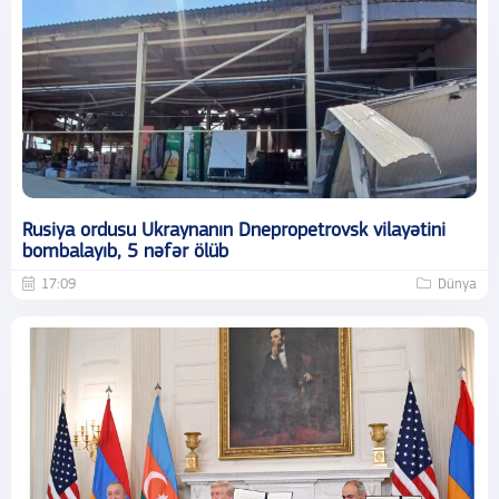
Rusiya ordusu Ukraynanın Dnepropetrovsk vilayətini
bombalayıb, 5 nəfər ölüb
17:09
Dünya