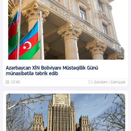
Azərbaycan XİN Boliviyanı Müstəqillik Günü
münasibətilə təbrik edib
17:45
Gündəm / Cəmiyyət