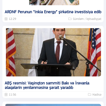
ARDNF Perunun “Inkia Energy” şirkətinə investisiya edib
12:29
Gündəm / İqtisadiyyat
ABŞ rəsmisi: Vaşinqton sammiti Bakı və İrəvanla
əlaqələrin yenilənməsinə şərait yaradıb
11:56
Hadisə