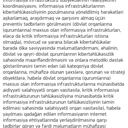
informasiya infrastrukturu subyektlərinin fəaliyyətinin
koordinasiyasını, informasiya infrastrukturlarının
kibertəhlükəsizliyinin pozulmasına yönəldilmiş hərəkətləri
aşkarlamaq, araşdırmaq və qarşısını almaq üçün
preventiv tədbirlərin görülməsini (dövlət orqanlarına
(qurumlarına) məxsus olan informasiya infrastrukturları,
eləcə də kritik informasiya infrastrukturları istisna
olmaqla), mövcud və yarana biləcək kibertəhlükələr
barədə ölkə səviyyəsində məlumatlandırmanı, əhalinin,
dövlət və qeyri-dövlət qurumlarının kibertəhlükəsizlik
sahəsində maarifləndirilməsini və onlara metodiki dəstək
göstərilməsini təmin edən (ali kateqoriya dövlət
orqanlarına, mühafizə olunan şəxslərə, qorunan və strateji
obyektlərə, habelə dövlət orqanlarına (qurumlarına)
məxsus olan informasiya infrastrukturlarına münasibətdə
aidiyyəti səlahiyyətli orqan vasitəsilə, kritik informasiya
infrastrukturunun təhlükəsizliyinə münasibətdə kritik
informasiya infrastrukturunun təhlükəsizliyinin təmin
edilməsi sahəsində səlahiyyətli orqan vasitəsilə), habelə
yayılması qadağan edilən informasiyanın internet
informasiya ehtiyatlarında yerləşdirilməsinə qarşı
tədbirlər görən və fərdi məlumatların mühafizəsi