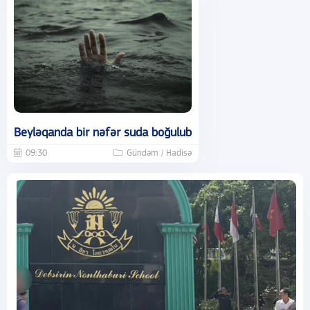
Beyləqanda bir nəfər suda boğulub
09:30
Gündəm / Hadisə