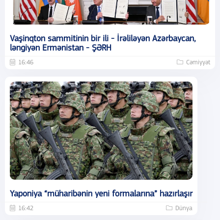
Vaşinqton sammitinin bir ili - İrəliləyən Azərbaycan,
ləngiyən Ermənistan - ŞƏRH
16:46
Cəmiyyət
Yaponiya “müharibənin yeni formalarına” hazırlaşır
16:42
Dünya