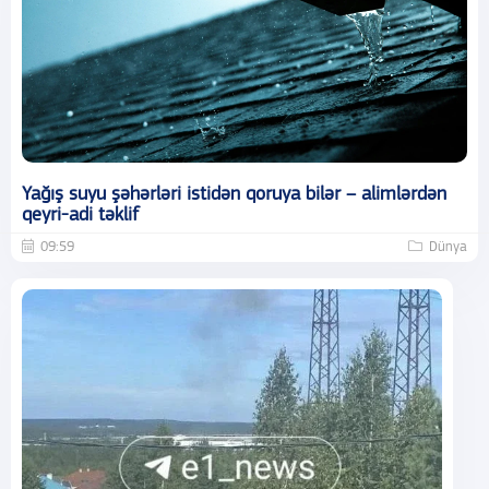
Yağış suyu şəhərləri istidən qoruya bilər – alimlərdən
qeyri-adi təklif
09:59
Dünya