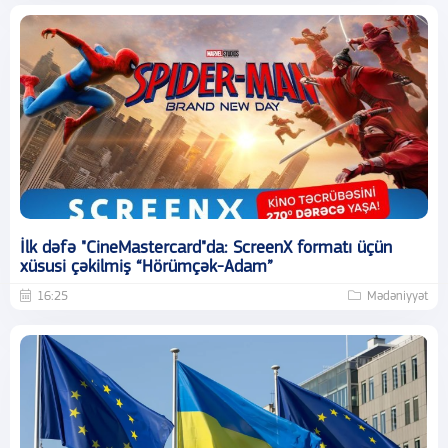
İlk dəfə "CineMastercard"da: ScreenX formatı üçün
xüsusi çəkilmiş “Hörümçək-Adam”
16:25
Mədəniyyət