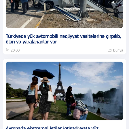
Türkiyədə yük avtomobili nəqliyyat vasitələrinə çırpılıb,
ölən və yaralananlar var
20:00
Dünya
Avropada ekstremal istilər iqtisadiyyata yüz