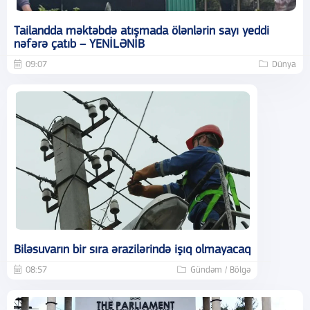
Tailandda məktəbdə atışmada ölənlərin sayı yeddi
nəfərə çatıb – YENİLƏNİB
09:07
Dünya
Biləsuvarın bir sıra ərazilərində işıq olmayacaq
08:57
Gündəm / Bölgə