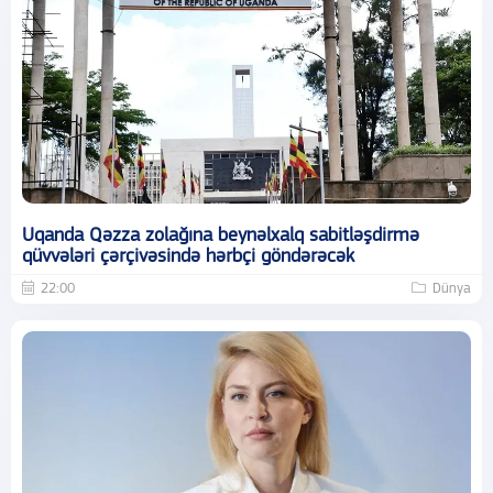
Uqanda Qəzza zolağına beynəlxalq sabitləşdirmə
qüvvələri çərçivəsində hərbçi göndərəcək
22:00
Dünya