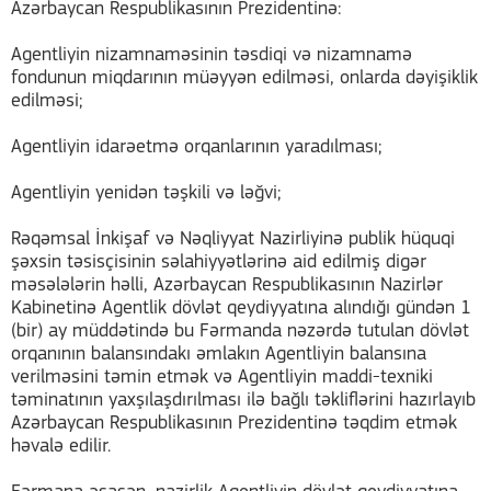
Azərbaycan Respublikasının Prezidentinə:
Agentliyin nizamnaməsinin təsdiqi və nizamnamə
fondunun miqdarının müəyyən edilməsi, onlarda dəyişiklik
edilməsi;
Agentliyin idarəetmə orqanlarının yaradılması;
Agentliyin yenidən təşkili və ləğvi;
Rəqəmsal İnkişaf və Nəqliyyat Nazirliyinə publik hüquqi
şəxsin təsisçisinin səlahiyyətlərinə aid edilmiş digər
məsələlərin həlli, Azərbaycan Respublikasının Nazirlər
Kabinetinə Agentlik dövlət qeydiyyatına alındığı gündən 1
(bir) ay müddətində bu Fərmanda nəzərdə tutulan dövlət
orqanının balansındakı əmlakın Agentliyin balansına
verilməsini təmin etmək və Agentliyin maddi-texniki
təminatının yaxşılaşdırılması ilə bağlı təkliflərini hazırlayıb
Azərbaycan Respublikasının Prezidentinə təqdim etmək
həvalə edilir.