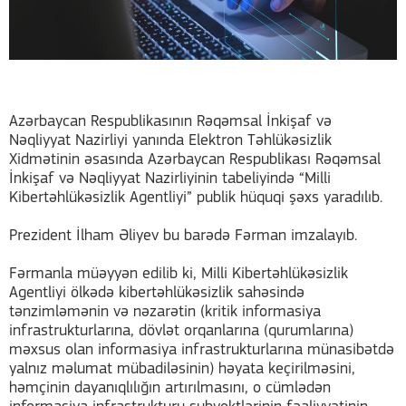
Azərbaycan Respublikasının Rəqəmsal İnkişaf və
Nəqliyyat Nazirliyi yanında Elektron Təhlükəsizlik
Xidmətinin əsasında Azərbaycan Respublikası Rəqəmsal
İnkişaf və Nəqliyyat Nazirliyinin tabeliyində “Milli
Kibertəhlükəsizlik Agentliyi” publik hüquqi şəxs yaradılıb.
Prezident İlham Əliyev bu barədə Fərman imzalayıb.
Fərmanla müəyyən edilib ki, Milli Kibertəhlükəsizlik
Agentliyi ölkədə kibertəhlükəsizlik sahəsində
tənzimləmənin və nəzarətin (kritik informasiya
infrastrukturlarına, dövlət orqanlarına (qurumlarına)
məxsus olan informasiya infrastrukturlarına münasibətdə
yalnız məlumat mübadiləsinin) həyata keçirilməsini,
həmçinin dayanıqlılığın artırılmasını, o cümlədən