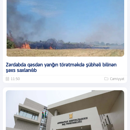
Zərdabda qəsdən yanğın törətməkdə şübhəli bilinən
şəxs saxlanılıb
11:50
Cəmiyyət