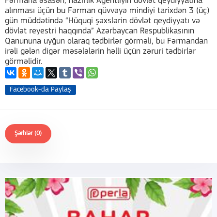
Fərmana əsasən, nazirlik Agentliyin dövlət qeydiyyatına
alınması üçün bu Fərman qüvvəyə mindiyi tarixdən 3 (üç)
gün müddətində “Hüquqi şəxslərin dövlət qeydiyyatı və
dövlət reyestri haqqında” Azərbaycan Respublikasının
Qanununa uyğun olaraq tədbirlər görməli, bu Fərmandan
irəli gələn digər məsələlərin həlli üçün zəruri tədbirlər
görməlidir.
Facebook-da Paylaş
Şərhlər (0)