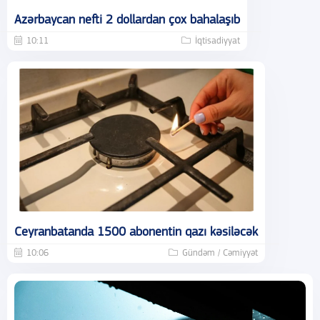
Azərbaycan nefti 2 dollardan çox bahalaşıb
10:11
İqtisadiyyat
Ceyranbatanda 1500 abonentin qazı kəsiləcək
10:06
Gündəm / Cəmiyyət