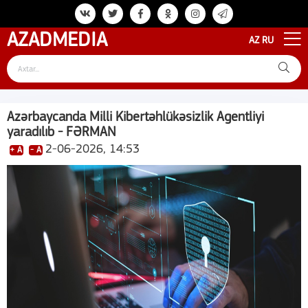
AZAD
MEDIA
AZ
RU
Azərbaycanda Milli Kibertəhlükəsizlik Agentliyi
yaradılıb - FƏRMAN
2-06-2026, 14:53
+ A
- A