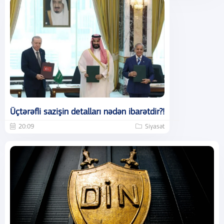
Üçtərəfli sazişin detalları nədən ibarətdir?!
20:09
Siyasət