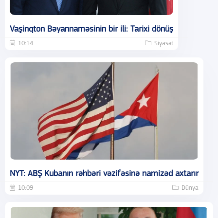
Vaşinqton Bəyannaməsinin bir ili: Tarixi dönüş
10:14
Siyasət
NYT: ABŞ Kubanın rəhbəri vəzifəsinə namizəd axtarır
10:09
Dünya