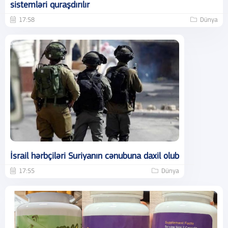
sistemləri quraşdırılır
17:58
Dünya
İsrail hərbçiləri Suriyanın cənubuna daxil olub
17:55
Dünya