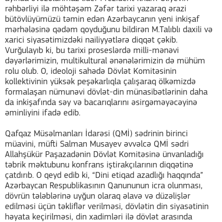
rəhbərliyi ilə möhtəşəm Zəfər tarixi yazaraq ərazi
bütövlüyümüzü təmin edən Azərbaycanın yeni inkişaf
mərhələsinə qədəm qoyduğunu bildirən M.Talıblı daxili və
xarici siyasətimizdəki nailiyyətlərə diqqət çəkib.
Vurğulayıb ki, bu tarixi proseslərdə milli-mənəvi
dəyərlərimizin, multikultural ənənələrimizin də mühüm
rolu olub. O, ideoloji sahədə Dövlət Komitəsinin
kollektivinin yüksək peşəkarlıqla çalışaraq ölkəmizdə
formalaşan nümunəvi dövlət-din münasibətlərinin daha
da inkişafında səy və bacarıqlarını əsirgəməyəcəyinə
əminliyini ifadə edib.
Qafqaz Müsəlmanları İdarəsi (QMİ) sədrinin birinci
müavini, müfti Salman Musayev əvvəlcə QMİ sədri
Allahşükür Paşazadənin Dövlət Komitəsinə ünvanladığı
təbrik məktubunu konfrans iştirakçılarının diqqətinə
çatdırıb. O qeyd edib ki, “Dini etiqad azadlığı haqqında”
Azərbaycan Respublikasının Qanununun icra olunması,
dövrün tələblərinə uyğun olaraq əlavə və düzəlişlər
edilməsi üçün təkliflər verilməsi, dövlətin din siyasətinin
həyata keçirilməsi, din xadimləri ilə dövlət arasında