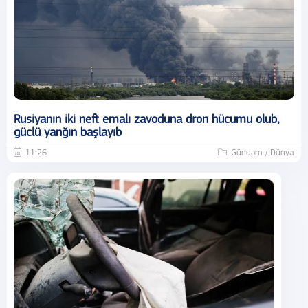
Rusiyanın iki neft emalı zavoduna dron hücumu olub,
güclü yanğın başlayıb
11:26
Gündəm / Dünya