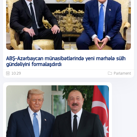
ABŞ-Azərbaycan münasibətlərində yeni mərhələ sülh
gündəliyini formalaşdırdı
10:29
Parlament