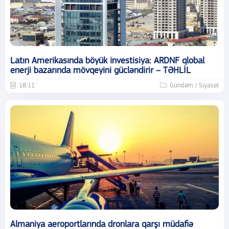
Latın Amerikasında böyük investisiya: ARDNF qlobal
enerji bazarında mövqeyini gücləndirir – TƏHLİL
18:11
Gündəm / Siyasət
Almaniya aeroportlarında dronlara qarşı müdafiə