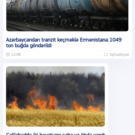
Azərbaycandan tranzit keçməklə Ermənistana 1049
ton buğda göndərildi
12:08
İqtisadiyyat