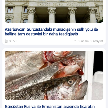
Azərbaycan Gürcüstandakı münaqişənin sülh yolu ilə
həllinə tam dəstəyini bir daha təsdiqləyib
08:59
Gündəm / Cəmiyyət
Gürcüstan Rusiya ilə Ermənistan arasında ticarətin