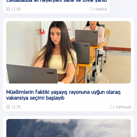
Cəlilabadda iki həyətyanı sahə və tövlə yanıb
11:55
Hadisə
Müəllimlərin faktiki yaşayış rayonuna uyğun olaraq
vakansiya seçimi başlayıb
11:35
Cəmiyyət