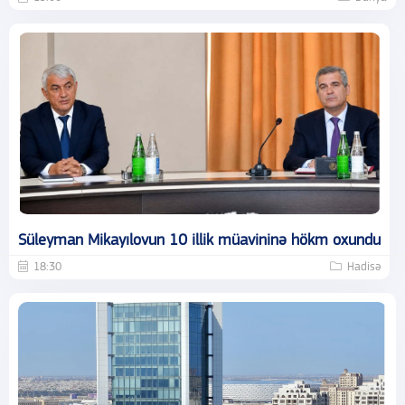
Süleyman Mikayılovun 10 illik müavininə hökm oxundu
18:30
Hadisə