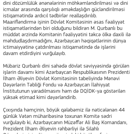
dini dözümlülük ənənələrinin möhkəmləndirilməsi və dini
icmalar arasında qarşılıqlı əməkdaşlığın gücləndirilməsi
istiqamətində ardıcıl tədbirlər reallaşdırılıb.
Maarifləndirmə işinin Dövlət Komitəsinin əsas fəaliyyət
istiqamətlərindən biri olduğunu bildirən M. Qurbanlı bu
müddət ərzində Komitənin fəaliyyətini təkcə ölkə daxili ilə
məhdudlaşdırmadığını, Azərbaycan həqiqətlərinin dünya
ictimaiyyətinə çatdırılması istiqamətində də işlərini
davam etdirdiyini vurğulayıb.
Mübariz Qurbanlı dini sahədə dövlət səviyyəsində görülən
işlərin davamı kimi Azərbaycan Respublikasının Prezidenti
İlham Əliyevin Dövlət Komitəsinin tabeliyində Mənəvi
Dəyərlərin Təbliği Fondu və Azərbaycan İlahiyyat
İnstitutunun yaradılmasını həm də DQİDK-ya göstərilən
yüksək etimad kimi dəyərləndirib.
Çıxışında həmçinin, böyük qələbəmiz ilə nəticələnən 44
günlük Vətən müharibəsinə toxunan Komitə sədri
vurğulayıb ki, Azərbaycanın Müzəffər Ali Baş Komandanı,
Prezident İlham Əliyevin rəhbərliyi ilə Silahlı