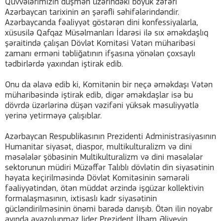
Qüvvələrimizin düşmən üzərindəki böyük zəfəri
Azərbaycan tarixinin ən şərəfli səhifələrindəndir.
Azərbaycanda fəaliyyət göstərən dini konfessiyalarla,
xüsusilə Qafqaz Müsəlmanları İdarəsi ilə sıx əməkdaşlıq
şəraitində çalışan Dövlət Komitəsi Vətən müharibəsi
zamanı erməni təbliğatının ifşasına yönələn çoxsaylı
tədbirlərdə yaxından iştirak edib.
Onu da əlavə edib ki, Komitənin bir neçə əməkdaşı Vətən
müharibəsində iştirak edib, digər əməkdaşlar isə bu
dövrdə üzərlərinə düşən vəzifəni yüksək məsuliyyətlə
yerinə yetirməyə çalışıblar.
Azərbaycan Respublikasının Prezidenti Administrasiyasının
Humanitar siyasət, diaspor, multikulturalizm və dini
məsələlər şöbəsinin Multikulturalizm və dini məsələlər
sektorunun müdiri Müzəffər Talıblı dövlətin din siyasətinin
həyata keçirilməsində Dövlət Komitəsinin səmərəli
fəaliyyətindən, ötən müddət ərzində işgüzar kollektivin
formalaşmasının, ixtisaslı kadr siyasətinin
gücləndirilməsinin önəmi barədə danışıb. Ötən ilin noyabr
ayında əvəzolunmaz lider Prezident İlham Əliyevin