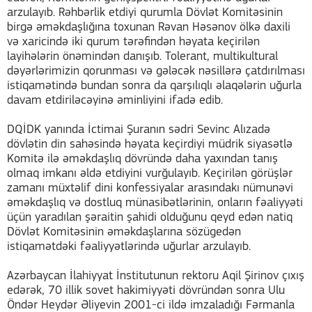
arzulayıb. Rəhbərlik etdiyi qurumla Dövlət Komitəsinin
birgə əməkdaşlığına toxunan Rəvan Həsənov ölkə daxili
və xaricində iki qurum tərəfindən həyata keçirilən
layihələrin önəmindən danışıb. Tolerant, multikultural
dəyərlərimizin qorunması və gələcək nəsillərə çatdırılması
istiqamətində bundan sonra da qarşılıqlı əlaqələrin uğurla
davam etdiriləcəyinə əminliyini ifadə edib.
DQİDK yanında İctimai Şuranın sədri Sevinc Alızadə
dövlətin din sahəsində həyata keçirdiyi müdrik siyasətlə
Komitə ilə əməkdaşlıq dövründə daha yaxından tanış
olmaq imkanı əldə etdiyini vurğulayıb. Keçirilən görüşlər
zamanı müxtəlif dini konfessiyalar arasındakı nümunəvi
əməkdaşlıq və dostluq münasibətlərinin, onların fəaliyyəti
üçün yaradılan şəraitin şahidi olduğunu qeyd edən natiq
Dövlət Komitəsinin əməkdaşlarına sözügedən
istiqamətdəki fəaliyyətlərində uğurlar arzulayıb.
Azərbaycan İlahiyyat İnstitutunun rektoru Aqil Şirinov çıxış
edərək, 70 illik sovet hakimiyyəti dövründən sonra Ulu
Öndər Heydər Əliyevin 2001-ci ildə imzaladığı Fərmanla