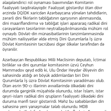
əlaqələndirici rol oynaması baxımından Komitənin
fəaliyyəti təqdirəlayiqdir. Fəaliyyət göstərdiyi ötən dövr
ərzində DQİDK xaricdən Azərbaycana yönələn təhdidlərin,
zərərli dini fikirlərin təbliğatının qarşısının alınmasında,
dini maarifləndirmə və təbliğat işləri apararaq radikal dini
cərəyanların təsirlərinin neytrallaşdırılmasında mühüm rol
oynayıb. Dövlət-din münasibətlərinin tənzimlənməsində
mühüm nailiyyətlər əldə etmiş Dini Qurumlarla İş üzrə
Dövlət Komitəsinin təcrübəsi digər ölkələr tərəfindən də
öyrənilir.
Azərbaycan Respublikası Milli Məclisinin deputatı, İctimai
birliklər və dini qurumlar komitəsinin üzvü Ceyhun
Məmmədov qeyd edib ki, Ulu Öndər Heydər Əliyevin din
sahəsində atdığı ən böyük addımlardan biri Dini
Qurumlarla İş üzrə Dövlət Komitəsinin yaradılması olub.
Ötən əsrin 90-cı illərinin əvvəllərində ölkədəki dini
durumda gərginlik müşahidə olunurdu, istər İslam, istər
qeyri-islam radikal dini qrupların fəaliyyəti ölkədəki dini
duruma mənfi təsir göstərirdi. Məhz bu səbəblərdən din
sahəsinə yeni yanaşmalar tələb olunurdu. MDB