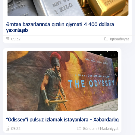
Əmtəə bazarlarında qızılın qiyməti 4 400 dollara
yaxınlaşıb
09:32
İqtisadiyyat
“Odissey”i pulsuz izləmək istəyənlərə - Xəbərdarlıq
09:22
Gündəm / Mədəniyyət