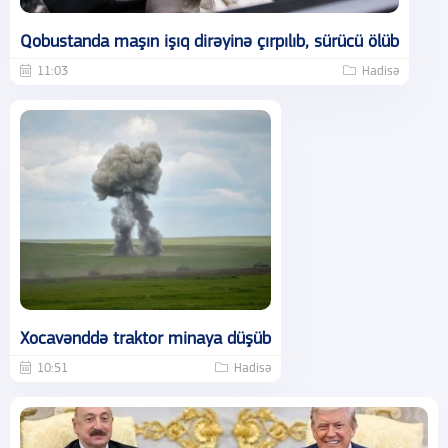
Qobustanda maşın işıq dirəyinə çırpılıb, sürücü ölüb
11:03
Hadisə
Xocavənddə traktor minaya düşüb
10:51
Hadisə