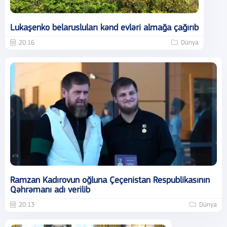
Lukaşenko belarusluları kənd evləri almağa çağırıb
20:16
Dünya
Ramzan Kadırovun oğluna Çeçenistan Respublikasının
Qəhrəmanı adı verilib
20:13
Dünya