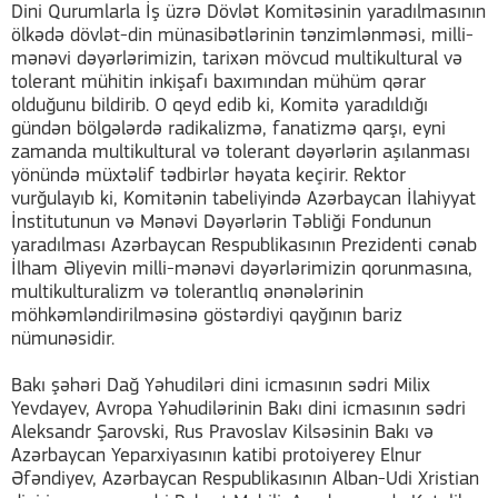
Dini Qurumlarla İş üzrə Dövlət Komitəsinin yaradılmasının
ölkədə dövlət-din münasibətlərinin tənzimlənməsi, milli-
mənəvi dəyərlərimizin, tarixən mövcud multikultural və
tolerant mühitin inkişafı baxımından mühüm qərar
olduğunu bildirib. O qeyd edib ki, Komitə yaradıldığı
gündən bölgələrdə radikalizmə, fanatizmə qarşı, eyni
zamanda multikultural və tolerant dəyərlərin aşılanması
yönündə müxtəlif tədbirlər həyata keçirir. Rektor
vurğulayıb ki, Komitənin tabeliyində Azərbaycan İlahiyyat
İnstitutunun və Mənəvi Dəyərlərin Təbliği Fondunun
yaradılması Azərbaycan Respublikasının Prezidenti cənab
İlham Əliyevin milli-mənəvi dəyərlərimizin qorunmasına,
multikulturalizm və tolerantlıq ənənələrinin
möhkəmləndirilməsinə göstərdiyi qayğının bariz
nümunəsidir.
Bakı şəhəri Dağ Yəhudiləri dini icmasının sədri Milix
Yevdayev, Avropa Yəhudilərinin Bakı dini icmasının sədri
Aleksandr Şarovski, Rus Pravoslav Kilsəsinin Bakı və
Azərbaycan Yeparxiyasının katibi protoiyerey Elnur
Əfəndiyev, Azərbaycan Respublikasının Alban-Udi Xristian