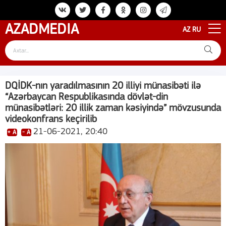
AZAD
MEDIA
AZ
RU
DQİDK-nın yaradılmasının 20 illiyi münasibəti ilə
“Azərbaycan Respublikasında dövlət-din
münasibətləri: 20 illik zaman kəsiyində” mövzusunda
videokonfrans keçirilib
21-06-2021, 20:40
+ A
- A