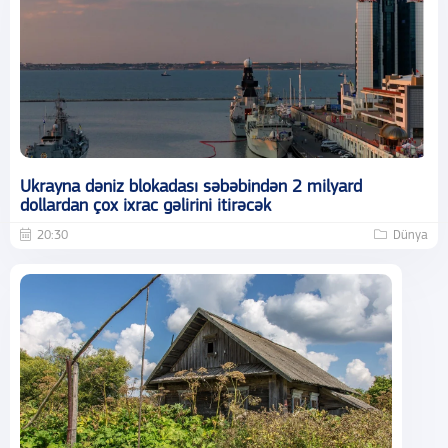
Ukrayna dəniz blokadası səbəbindən 2 milyard
dollardan çox ixrac gəlirini itirəcək
20:30
Dünya