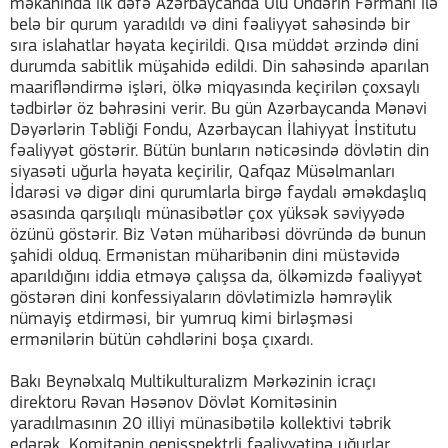
məkanında ilk dəfə Azərbaycanda Ulu Öndərin Fərmanı ilə
belə bir qurum yaradıldı və dini fəaliyyət sahəsində bir
sıra islahatlar həyata keçirildi. Qısa müddət ərzində dini
durumda sabitlik müşahidə edildi. Din sahəsində aparılan
maarifləndirmə işləri, ölkə miqyasında keçirilən çoxsaylı
tədbirlər öz bəhrəsini verir. Bu gün Azərbaycanda Mənəvi
Dəyərlərin Təbliği Fondu, Azərbaycan İlahiyyat İnstitutu
fəaliyyət göstərir. Bütün bunların nəticəsində dövlətin din
siyasəti uğurla həyata keçirilir, Qafqaz Müsəlmanları
İdarəsi və digər dini qurumlarla birgə faydalı əməkdaşlıq
əsasında qarşılıqlı münasibətlər çox yüksək səviyyədə
özünü göstərir. Biz Vətən müharibəsi dövründə də bunun
şahidi olduq. Ermənistan müharibənin dini müstəvidə
aparıldığını iddia etməyə çalışsa da, ölkəmizdə fəaliyyət
göstərən dini konfessiyaların dövlətimizlə həmrəylik
nümayiş etdirməsi, bir yumruq kimi birləşməsi
ermənilərin bütün cəhdlərini boşa çıxardı.
Bakı Beynəlxalq Multikulturalizm Mərkəzinin icraçı
direktoru Rəvan Həsənov Dövlət Komitəsinin
yaradılmasının 20 illiyi münasibətilə kollektivi təbrik
edərək, Komitənin genişspektrli fəaliyyətinə uğurlar