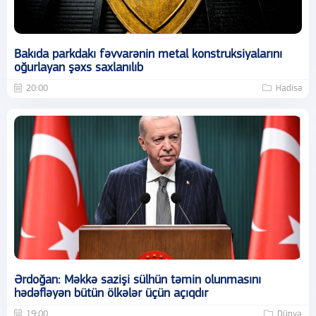
Bakıda parkdakı fəvvarənin metal konstruksiyalarını
oğurlayan şəxs saxlanılıb
20:00
Hadisə
Ərdoğan: Məkkə sazişi sülhün təmin olunmasını
hədəfləyən bütün ölkələr üçün açıqdır
19:00
Dünya