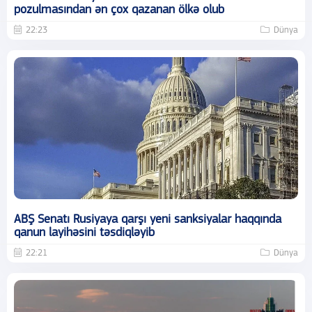
pozulmasından ən çox qazanan ölkə olub
22:23
Dünya
ABŞ Senatı Rusiyaya qarşı yeni sanksiyalar haqqında
qanun layihəsini təsdiqləyib
22:21
Dünya