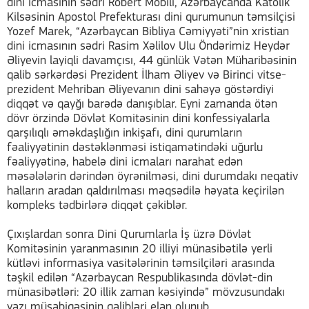
dini icmasının sədri Robert Mobili, Azərbaycanda Katolik
Kilsəsinin Apostol Prefekturası dini qurumunun təmsilçisi
Yozef Marek, “Azərbaycan Bibliya Cəmiyyəti”nin xristian
dini icmasının sədri Rasim Xəlilov Ulu Öndərimiz Heydər
Əliyevin layiqli davamçısı, 44 günlük Vətən Müharibəsinin
qalib sərkərdəsi Prezident İlham Əliyev və Birinci vitse-
prezident Mehriban Əliyevanın dini sahəyə göstərdiyi
diqqət və qayğı barədə danışıblar. Eyni zamanda ötən
dövr örzində Dövlət Komitəsinin dini konfessiyalarla
qarşılıqlı əməkdaşlığın inkişafı, dini qurumların
fəaliyyətinin dəstəklənməsi istiqamətindəki uğurlu
fəaliyyətinə, habelə dini icmaları narahat edən
məsələlərin dərindən öyrənilməsi, dini durumdakı neqativ
halların aradan qaldırılması məqsədilə həyata keçirilən
kompleks tədbirlərə diqqət çəkiblər.
Çıxışlardan sonra Dini Qurumlarla İş üzrə Dövlət
Komitəsinin yaranmasının 20 illiyi münasibətilə yerli
kütləvi informasiya vasitələrinin təmsilçiləri arasında
təşkil edilən “Azərbaycan Respublikasında dövlət-din
münasibətləri: 20 illik zaman kəsiyində” mövzusundakı
yazı müsabiqəsinin qalibləri elan olunub.