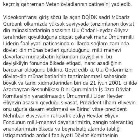
keçmiş qəhrəman Vətən övladlarının xatirəsini yad edib.
Videokonfransı giriş sözü ilə açan DQİDK sədri Mübariz
Qurbanlı ölkəmizdə yüksək səviyyədə tənzimlənən dövlət-
din münasibətlərinin əsasının Ulu Öndər Heydər Əliyev
tərəfindən qoyulduğuna diqqət çəkərək məhz Ümummilli
Liderin fəaliyyəti nəticəsində o illərdə sağlam zəmində
dövlət-din münasibətləri qurulduğunu, milli-mənəvi
dəyərlərə münasibətin kökündən dəyişdiyini, bu
dəyişikliyin fonunda ölkədə etiqad, inanc azadlığının
bərqərar olduğunu bildirib. Qeyd edib ki, Ulu Öndərimizin
dövlət-din münasibətlərinin tənzimlənməsi sahəsində
böyük və tarixi xidmətlərindən biri də 21 iyun 2001-ci ildə
Azərbaycan Respublikası Dini Qurumlarla İş üzrə Dövlət
Komitəsinin yaradılmasıdır. Ümummilli Lider Heydər
Əliyevin əsasını qoyduğu siyasət, Prezident İlham Əliyevin
onu uğurla davam etdirməsi və Birinci vitse-prezident
Mehriban Əliyevanın rəhbərlik etdiyi Heydər Əliyev
Fondunun milli-mənəvi dəyərlərimizin, zəngin tolerantlıq
ənənələrimizin ölkədə və beynəlxalq aləmdə təbliği
istiqamətində ardıcıl fəaliyyəti Dövlət Komitəsinin