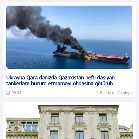
Ukrayna Qara dənizdə Qazaxıstan nefti daşıyan
tankerlərə hücum etməməyi öhdəsinə götürüb
09:04
Gündəm / Cəmiyyət