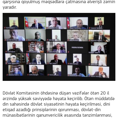
qarşısına qoyulmuş məqsədlərə çatmasına əlverişli zəmin
yaradır.
Dövlət Komitəsinin öhdəsinə düşən vəzifələr ötən 20 il
ərzində yüksək səviyyədə həyata keçirilib. Ötən müddətdə
din sahəsində dövlət siyasətinin həyata keçirilməsi, dini
etiqad azadlığı prinsiplərinin qorunması, dövlət-din
münasibətlərinin qanunvericilik əsasında tənzimlənməsi,