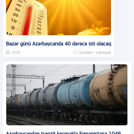
Bazar günü Azərbaycanda 40 dərəcə isti olacaq
13:37
Gündəm / Cəmiyyət