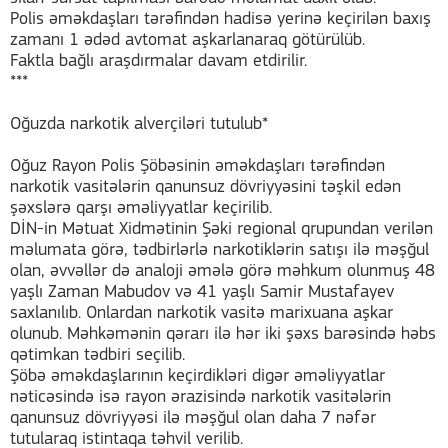
Polis əməkdaşları tərəfindən hadisə yerinə keçirilən baxış
zamanı 1 ədəd avtomat aşkarlanaraq götürülüb.
Faktla bağlı araşdırmalar davam etdirilir.
***
Oğuzda narkotik alverçiləri tutulub*
Oğuz Rayon Polis Şöbəsinin əməkdaşları tərəfindən
narkotik vasitələrin qanunsuz dövriyyəsini təşkil edən
şəxslərə qarşı əməliyyatlar keçirilib.
DİN-in Mətuat Xidmətinin Şəki regional qrupundan verilən
məlumata görə, tədbirlərlə narkotiklərin satışı ilə məşğul
olan, əvvəllər də analoji əmələ görə məhkum olunmuş 48
yaşlı Zaman Mabudov və 41 yaşlı Samir Mustafayev
saxlanılıb. Onlardan narkotik vasitə marixuana aşkar
olunub. Məhkəmənin qərarı ilə hər iki şəxs barəsində həbs
qətimkan tədbiri seçilib.
Şöbə əməkdaşlarının keçirdikləri digər əməliyyatlar
nəticəsində isə rayon ərazisində narkotik vasitələrin
qanunsuz dövriyyəsi ilə məşğul olan daha 7 nəfər
tutularaq istintaqa təhvil verilib.