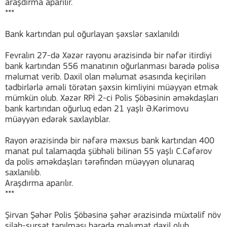
araşdırma aparılır.
***
Bank kartından pul oğurlayan şəxslər saxlanıldı
Fevralın 27-də Xəzər rayonu ərazisində bir nəfər itirdiyi
bank kartından 556 manatının oğurlanması barədə polisə
məlumat verib. Daxil olan məlumat əsasında keçirilən
tədbirlərlə əməli törətən şəxsin kimliyini müəyyən etmək
mümkün olub. Xəzər RPİ 2-ci Polis Şöbəsinin əməkdaşları
bank kartından oğurluq edən 21 yaşlı Ə.Kərimovu
müəyyən edərək saxlayıblar.
Rayon ərazisində bir nəfərə məxsus bank kartından 400
manat pul talamaqda şübhəli bilinən 55 yaşlı C.Cəfərov
da polis əməkdaşları tərəfindən müəyyən olunaraq
saxlanılıb.
Araşdırma aparılır.
***
Şirvan Şəhər Polis Şöbəsinə şəhər ərazisində müxtəlif növ
silah-sursat tapılması barədə məlumat daxil olub.