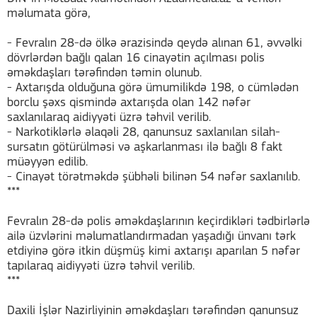
məlumata görə,
- Fevralın 28-də ölkə ərazisində qeydə alınan 61, əvvəlki
dövrlərdən bağlı qalan 16 cinayətin açılması polis
əməkdaşları tərəfindən təmin olunub.
- Axtarışda olduğuna görə ümumilikdə 198, o cümlədən
borclu şəxs qismində axtarışda olan 142 nəfər
saxlanılaraq aidiyyəti üzrə təhvil verilib.
- Narkotiklərlə əlaqəli 28, qanunsuz saxlanılan silah-
sursatın götürülməsi və aşkarlanması ilə bağlı 8 fakt
müəyyən edilib.
- Cinayət törətməkdə şübhəli bilinən 54 nəfər saxlanılıb.
***
Fevralın 28-də polis əməkdaşlarının keçirdikləri tədbirlərlə
ailə üzvlərini məlumatlandırmadan yaşadığı ünvanı tərk
etdiyinə görə itkin düşmüş kimi axtarışı aparılan 5 nəfər
tapılaraq aidiyyəti üzrə təhvil verilib.
***
Daxili İşlər Nazirliyinin əməkdaşları tərəfindən qanunsuz