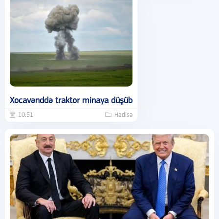
Xocavənddə traktor minaya düşüb
10:51
Hadisə