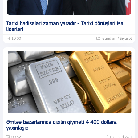
Tarixi hadisələri zaman yaradır - Tarixi dönüşləri isə
liderlər!
10:00
Gündəm / Siyasət
Əmtəə bazarlarında qızılın qiyməti 4 400 dollara
yaxınlaşıb
09:32
İqtisadiyyat