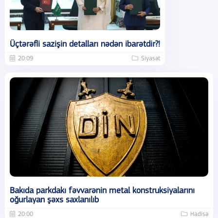
Üçtərəfli sazişin detalları nədən ibarətdir?!
20:09
Siyasət
Bakıda parkdakı fəvvarənin metal konstruksiyalarını
oğurlayan şəxs saxlanılıb
20:00
Hadisə