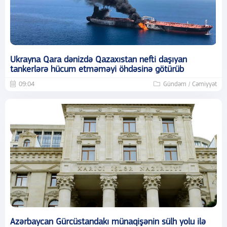
Ukrayna Qara dənizdə Qazaxıstan nefti daşıyan
tankerlərə hücum etməməyi öhdəsinə götürüb
09:04
Gündəm / Cəmiyyət
Azərbaycan Gürcüstandakı münaqişənin sülh yolu ilə