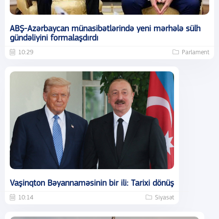
ABŞ-Azərbaycan münasibətlərində yeni mərhələ sülh
gündəliyini formalaşdırdı
10:29
Parlament
Vaşinqton Bəyannaməsinin bir ili: Tarixi dönüş
10:14
Siyasət