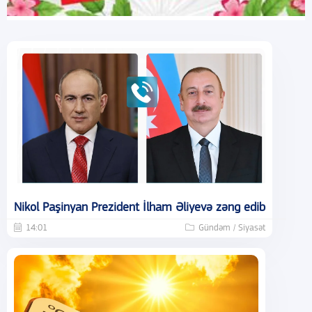
Nikol Paşinyan Prezident İlham Əliyevə zəng edib
14:01
Gündəm / Siyasət