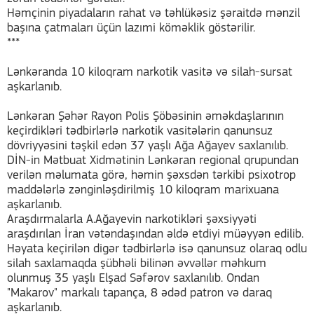
Həmçinin piyadaların rahat və təhlükəsiz şəraitdə mənzil
başına çatmaları üçün lazımi köməklik göstərilir.
***
Lənkəranda 10 kiloqram narkotik vasitə və silah-sursat
aşkarlanıb.
Lənkəran Şəhər Rayon Polis Şöbəsinin əməkdaşlarının
keçirdikləri tədbirlərlə narkotik vasitələrin qanunsuz
dövriyyəsini təşkil edən 37 yaşlı Ağa Ağayev saxlanılıb.
DİN-in Mətbuat Xidmətinin Lənkəran regional qrupundan
verilən məlumata görə, həmin şəxsdən tərkibi psixotrop
maddələrlə zənginləşdirilmiş 10 kiloqram marixuana
aşkarlanıb.
Araşdırmalarla A.Ağayevin narkotikləri şəxsiyyəti
araşdırılan İran vətəndaşından əldə etdiyi müəyyən edilib.
Həyata keçirilən digər tədbirlərlə isə qanunsuz olaraq odlu
silah saxlamaqda şübhəli bilinən əvvəllər məhkum
olunmuş 35 yaşlı Elşad Səfərov saxlanılıb. Ondan
"Makarov" markalı tapança, 8 ədəd patron və daraq
aşkarlanıb.