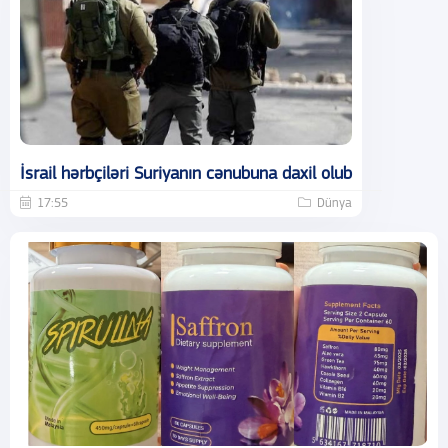
İsrail hərbçiləri Suriyanın cənubuna daxil olub
17:55
Dünya