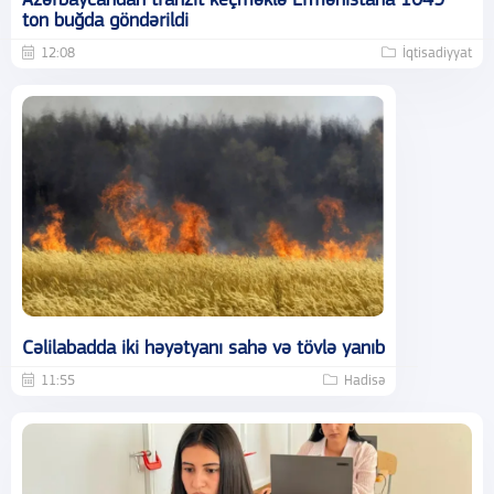
Azərbaycandan tranzit keçməklə Ermənistana 1049
ton buğda göndərildi
12:08
İqtisadiyyat
Cəlilabadda iki həyətyanı sahə və tövlə yanıb
11:55
Hadisə