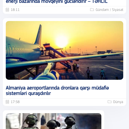
enerji bazarında mövqeyini gücləndirir – TƏHLİL
18:11
Gündəm / Siyasət
Almaniya aeroportlarında dronlara qarşı müdafiə
sistemləri quraşdırılır
17:58
Dünya