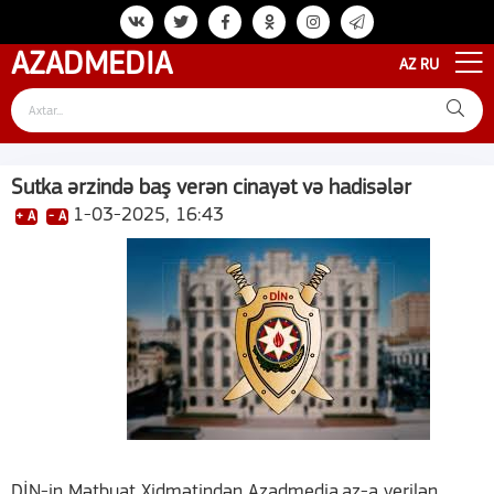
AZAD
MEDIA
AZ
RU
Sutka ərzində baş verən cinayət və hadisələr
1-03-2025, 16:43
+ A
- A
DİN-in Mətbuat Xidmətindən Azadmedia.az-a verilən