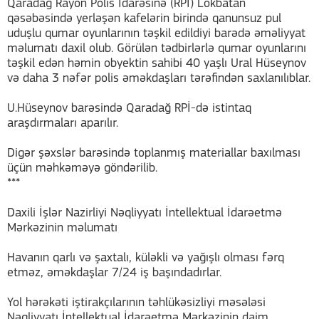
Qaradağ Rayon Polis İdarəsinə (RPİ) Lökbatan
qəsəbəsində yerləşən kafelərin birində qanunsuz pul
uduşlu qumar oyunlarının təşkil edildiyi barədə əməliyyat
məlumatı daxil olub. Görülən tədbirlərlə qumar oyunlarını
təşkil edən həmin obyektin sahibi 40 yaşlı Ural Hüseynov
və daha 3 nəfər polis əməkdaşları tərəfindən saxlanılıblar.
U.Hüseynov barəsində Qaradağ RPİ-də istintaq
araşdırmaları aparılır.
Digər şəxslər barəsində toplanmış materiallar baxılması
üçün məhkəməyə göndərilib.
***
Daxili İşlər Nazirliyi Nəqliyyatı İntellektual İdarəetmə
Mərkəzinin məlumatı
Havanın qarlı və şaxtalı, küləkli və yağışlı olması fərq
etməz, əməkdaşlar 7/24 iş başındadırlar.
Yol hərəkəti iştirakçılarının təhlükəsizliyi məsələsi
Nəqliyyatı İntellektual İdarəetmə Mərkəzinin daim