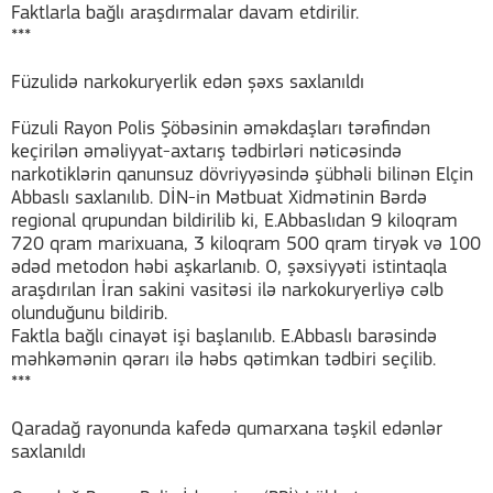
Faktlarla bağlı araşdırmalar davam etdirilir.
***
Füzulidə narkokuryerlik edən șəxs saxlanıldı
Füzuli Rayon Polis Şöbəsinin əməkdaşları tərəfindən
keçirilən əməliyyat-axtarış tədbirləri nəticəsində
narkotiklərin qanunsuz dövriyyəsində şübhəli bilinən Elçin
Abbaslı saxlanılıb. DİN-in Mətbuat Xidmətinin Bərdə
regional qrupundan bildirilib ki, E.Abbaslıdan 9 kiloqram
720 qram marixuana, 3 kiloqram 500 qram tiryək və 100
ədəd metodon həbi aşkarlanıb. O, şəxsiyyəti istintaqla
araşdırılan İran sakini vasitəsi ilə narkokuryerliyə cəlb
olunduğunu bildirib.
Faktla bağlı cinayət işi başlanılıb. E.Abbaslı barəsində
məhkəmənin qərarı ilə həbs qətimkan tədbiri seçilib.
***
Qaradağ rayonunda kafedə qumarxana təşkil edənlər
saxlanıldı