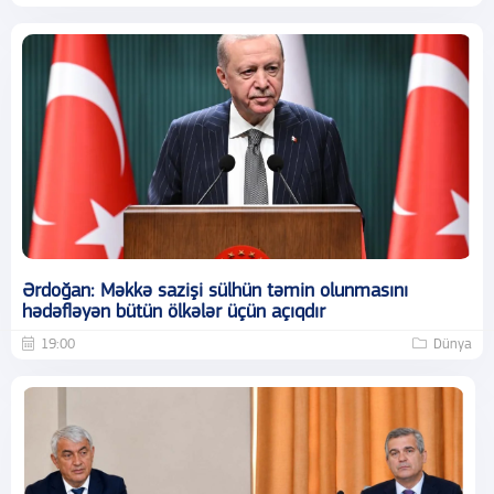
Ərdoğan: Məkkə sazişi sülhün təmin olunmasını
hədəfləyən bütün ölkələr üçün açıqdır
19:00
Dünya