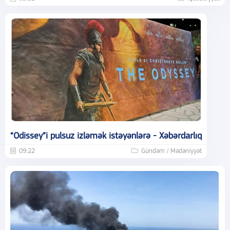
“Odissey”i pulsuz izləmək istəyənlərə - Xəbərdarlıq
09:22
Gündəm / Mədəniyyət