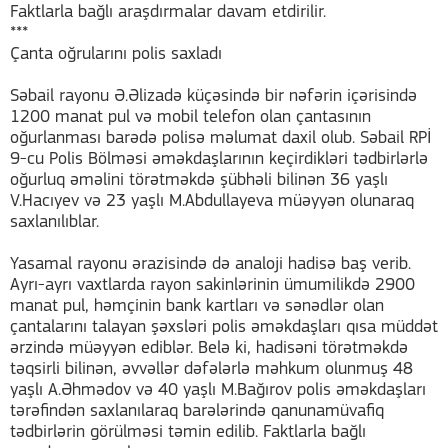
Faktlarla bağlı araşdırmalar davam etdirilir.
***
Çanta oğrularını polis saxladı
Səbail rayonu Ə.Əlizadə küçəsində bir nəfərin içərisində
1200 manat pul və mobil telefon olan çantasının
oğurlanması barədə polisə məlumat daxil olub. Səbail RPİ
9-cu Polis Bölməsi əməkdaşlarının keçirdikləri tədbirlərlə
oğurluq əməlini törətməkdə şübhəli bilinən 36 yaşlı
V.Hacıyev və 23 yaşlı M.Abdullayeva müəyyən olunaraq
saxlanılıblar.
Yasamal rayonu ərazisində də analoji hadisə baş verib.
Ayrı-ayrı vaxtlarda rayon sakinlərinin ümumilikdə 2900
manat pul, həmçinin bank kartları və sənədlər olan
çantalarını talayan şəxsləri polis əməkdaşları qısa müddət
ərzində müəyyən ediblər. Belə ki, hadisəni törətməkdə
təqsirli bilinən, əvvəllər dəfələrlə məhkum olunmuş 48
yaşlı A.Əhmədov və 40 yaşlı M.Bağırov polis əməkdaşları
tərəfindən saxlanılaraq barələrində qanunamüvafiq
tədbirlərin görülməsi təmin edilib. Faktlarla bağlı