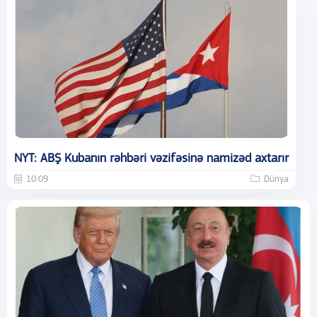
NYT: ABŞ Kubanın rəhbəri vəzifəsinə namizəd axtarır
10:09
Dünya