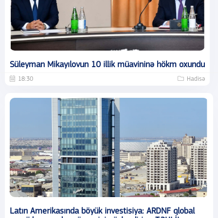
Süleyman Mikayılovun 10 illik müavininə hökm oxundu
18:30
Hadisə
Latın Amerikasında böyük investisiya: ARDNF qlobal