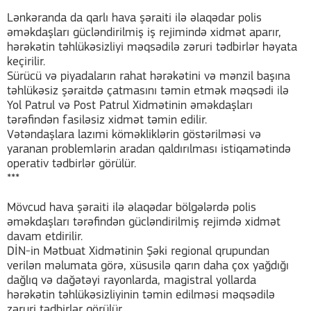
Lənkəranda da qarlı hava şəraiti ilə əlaqədar polis
əməkdaşları gücləndirilmiş iş rejimində xidmət aparır,
hərəkətin təhlükəsizliyi məqsədilə zəruri tədbirlər həyata
keçirilir.
Sürücü və piyadaların rahat hərəkətini və mənzil başına
təhlükəsiz şəraitdə çatmasını təmin etmək məqsədi ilə
Yol Patrul və Post Patrul Xidmətinin əməkdaşları
tərəfindən fasiləsiz xidmət təmin edilir.
Vətəndaşlara lazımi köməkliklərin göstərilməsi və
yaranan problemlərin aradan qaldırılması istiqamətində
operativ tədbirlər görülür.
***
Mövcud hava şəraiti ilə əlaqədar bölgələrdə polis
əməkdaşları tərəfindən gücləndirilmiş rejimdə xidmət
davam etdirilir.
DİN-in Mətbuat Xidmətinin Şəki regional qrupundan
verilən məlumata görə, xüsusilə qarın daha çox yağdığı
dağlıq və dağətəyi rayonlarda, magistral yollarda
hərəkətin təhlükəsizliyinin təmin edilməsi məqsədilə
zəruri tədbirlər görülür.