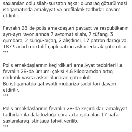
saxlanılan odlu silah-sursatın aşkar olunaraq götürülməsi
istiqamətində əməliyyat və profilaktik tədbirlər davam
etdirilir.
Fevralın 28-də polis əməkdaşları paytaxt və respublikanın
ayrı-ayrı rayonlarında 7 avtomat silahı, 7 tüfəng, 3
qumbara, 2 süngü-bıçaq, 2 alışdırıcı, 17 patron darağı və
1873 ədəd müxtəlif çaplı patron aşkar edərək götürüblər.
***
Polis əməkdaşlarının keçirdikləri əməliyyat tədbirləri ilə
fevralın 28-də ümumi çəkisi 4,6 kiloqramdan artıq
narkotik vasitə aşkar olunaraq götürülüb.
Bu istiqamətdə qətiyyətli mübarizə tədbirləri davam
etdirilir.
***
Polis əməkdaşlarının fevralın 28-də keçirdikləri əməliyyat
tədbirləri ilə dələduzluğa görə axtarışda olan 17 nəfər
saxlanılaraq istintaqa təhvil verilib.
***