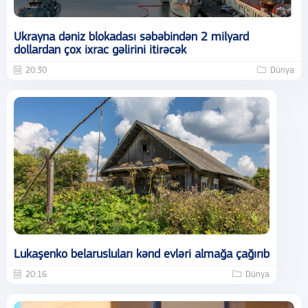
Ukrayna dəniz blokadası səbəbindən 2 milyard
dollardan çox ixrac gəlirini itirəcək
20:30
Dünya
Lukaşenko belarusluları kənd evləri almağa çağırıb
20:16
Dünya