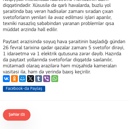
diqqətindədir. Xüsusilə də qarlı havalarda, buzlu yol
şəraitində baş verən hadisələr zamanı sıradan çıxan
svetoforların yeniləri ilə əvəz edilməsi işləri aparılır,
texniki nasazlıq səbəbindən yaranan problemlər qısa
müddət ərzində həll edilir.
Paytaxt ərazisində soyuq hava şəraitinin başladığı gündən
26 fevral tarixinə qədər qəzalar zamanı 5 svetofor dirəyi,
1 idarəetmə və 1 elektrik qutusuna zərər dəyib. Hazırda
da paytaxt yollarında svetoforlar diqqətdə saxlanılır,
mütəmadi olaraq ərazilərə həm müşahidə kameraları
vasitəsi ilə, həm də yerində baxış keçirilir.
Facebook-da Paylaş
Şərhlər (0)