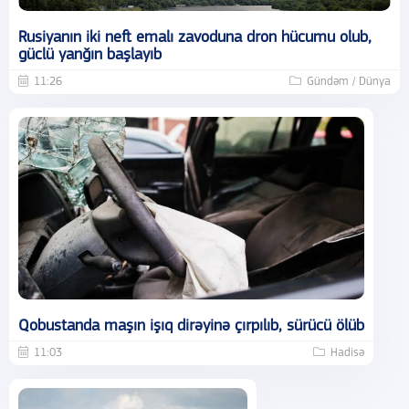
Rusiyanın iki neft emalı zavoduna dron hücumu olub,
güclü yanğın başlayıb
11:26
Gündəm / Dünya
Qobustanda maşın işıq dirəyinə çırpılıb, sürücü ölüb
11:03
Hadisə