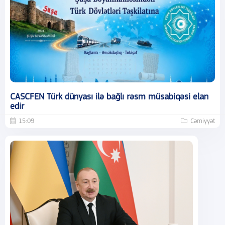
CASCFEN Türk dünyası ilə bağlı rəsm müsabiqəsi elan
edir
15:09
Cəmiyyət