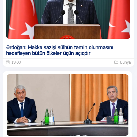
Ərdoğan: Məkkə sazişi sülhün təmin olunmasını
hədəfləyən bütün ölkələr üçün açıqdır
19:00
Dünya