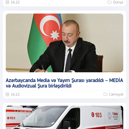
16:22
Dünya
Azərbaycanda Media və Yayım Şurası yaradıldı – MEDİA
və Audiovizual Şura birləşdirildi
16:22
Cəmiyyət