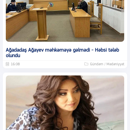
Ağadadaş Ağayev məhkəməyə gəlmədi - Həbsi tələb
olundu
16:08
Gündəm / Mədəniyyət