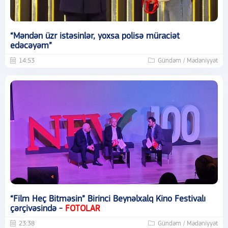
“Məndən üzr istəsinlər, yoxsa polisə müraciət
edəcəyəm”
14:53
Gündəm / Mədəniyyət
“Film Heç Bitməsin” Birinci Beynəlxalq Kino Festivalı
çərçivəsində -
FOTOLAR
23:38
Gündəm / Mədəniyyət