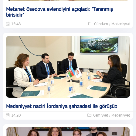
Mətanət Əsədova evləndiyini açıqladı: "Tanınmış
birisidir"
15:48
Gündəm / Mədəniyyət
Mədəniyyət naziri İordaniya şahzadəsi ilə görüşüb
14:20
Cəmiyyət / Mədəniyyət