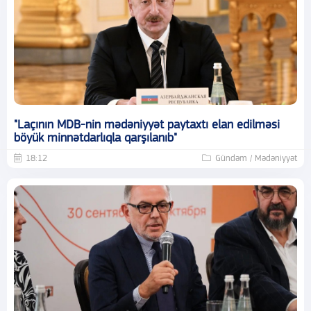
"Laçının MDB-nin mədəniyyət paytaxtı elan edilməsi
böyük minnətdarlıqla qarşılanıb"
18:12
Gündəm / Mədəniyyət