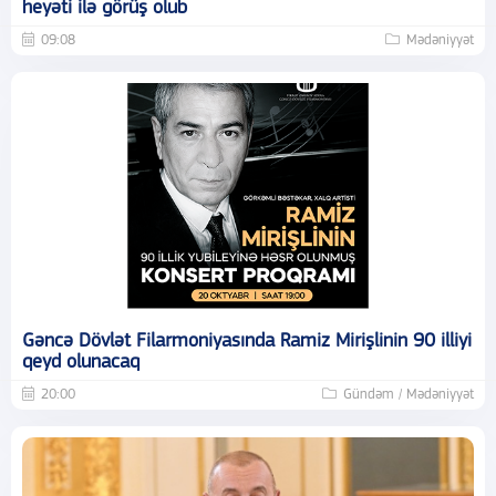
heyəti ilə görüş olub
09:08
Mədəniyyət
Gəncə Dövlət Filarmoniyasında Ramiz Mirişlinin 90 illiyi
qeyd olunacaq
20:00
Gündəm / Mədəniyyət