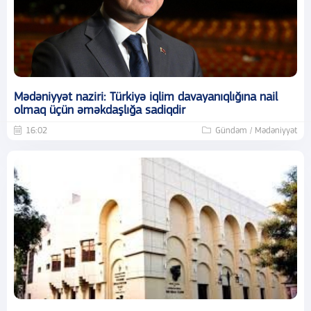
Mədəniyyət naziri: Türkiyə iqlim davayanıqlığına nail
olmaq üçün əməkdaşlığa sadiqdir
16:02
Gündəm / Mədəniyyət