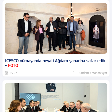
ICESCO nümayəndə heyəti Ağdam şəhərinə səfər edib
-
FOTO
13:27
Gündəm / Mədəniyyət