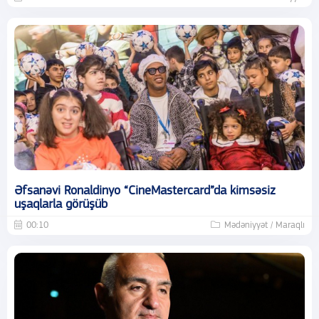
Əfsanəvi Ronaldinyo “CineMastercard”da kimsəsiz
uşaqlarla görüşüb
00:10
Mədəniyyət / Maraqlı