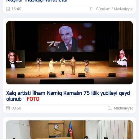
Məşhur musiqiçi vəfat etdi
15:46
Gündəm / Mədəniyyət
Xalq artisti İlham Namiq Kamalın 75 illik yubileyi qeyd
olunub -
FOTO
09:50
Mədəniyyət