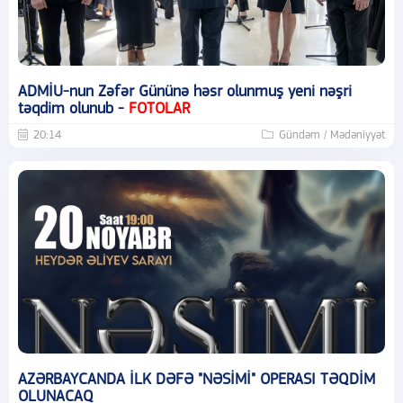
ADMİU-nun Zəfər Gününə həsr olunmuş yeni nəşri
təqdim olunub -
FOTOLAR
20:14
Gündəm / Mədəniyyət
AZƏRBAYCANDA İLK DƏFƏ "NƏSİMİ" OPERASI TƏQDİM
OLUNACAQ