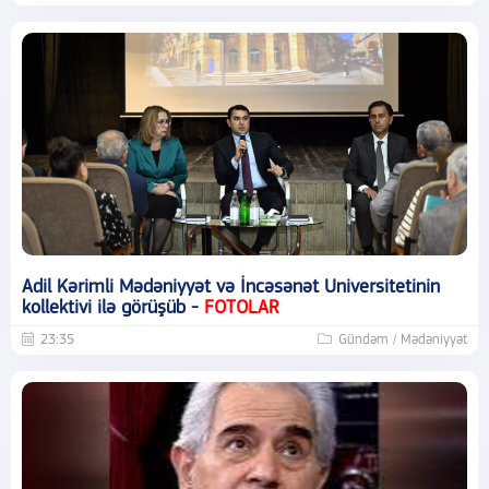
Adil Kərimli Mədəniyyət və İncəsənət Universitetinin
kollektivi ilə görüşüb -
FOTOLAR
23:35
Gündəm / Mədəniyyət