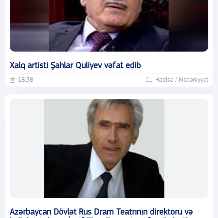
Xalq artisti Şahlar Quliyev vəfat edib
18:38
Hadisə / Mədəniyyət
Azərbaycan Dövlət Rus Dram Teatrının direktoru və