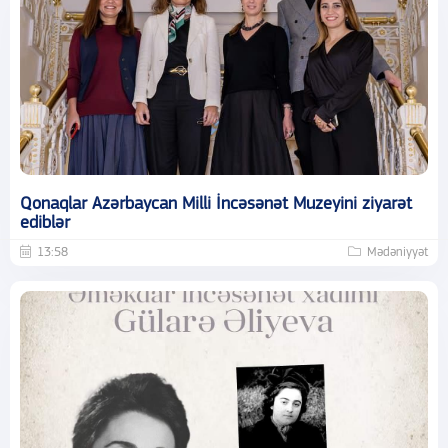
Qonaqlar Azərbaycan Milli İncəsənət Muzeyini ziyarət
ediblər
13:58
Mədəniyyət