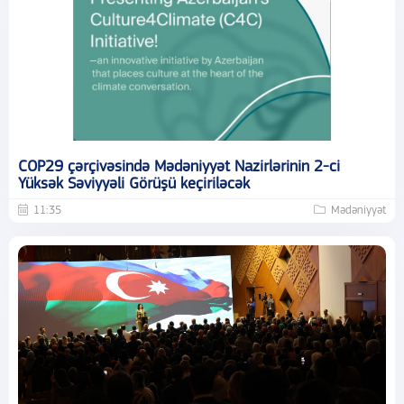
COP29 çərçivəsində Mədəniyyət Nazirlərinin 2-ci
Yüksək Səviyyəli Görüşü keçiriləcək
11:35
Mədəniyyət