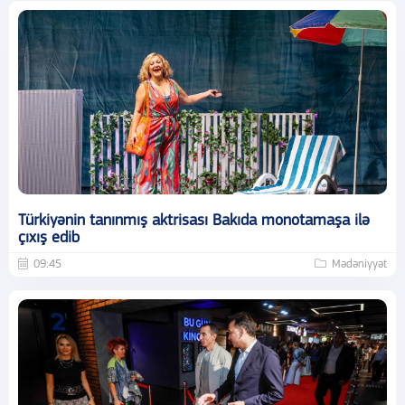
Türkiyənin tanınmış aktrisası Bakıda monotamaşa ilə
çıxış edib
09:45
Mədəniyyət