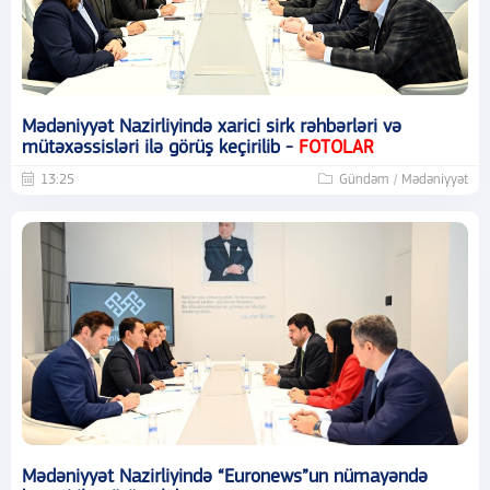
Mədəniyyət Nazirliyində xarici sirk rəhbərləri və
mütəxəssisləri ilə görüş keçirilib -
FOTOLAR
13:25
Gündəm / Mədəniyyət
Mədəniyyət Nazirliyində “Euronews”un nümayəndə