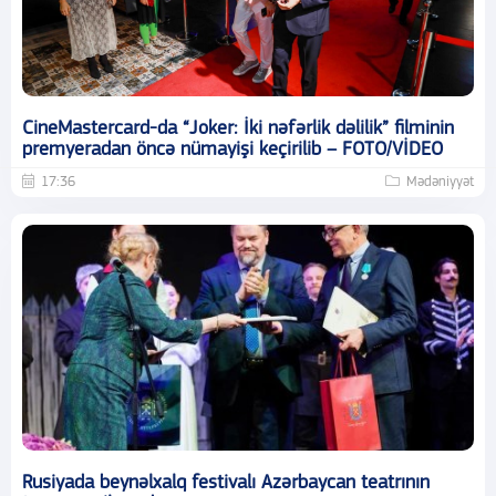
CineMastercard-da “Joker: İki nəfərlik dəlilik” filminin
premyeradan öncə nümayişi keçirilib – FOTO/VİDEO
17:36
Mədəniyyət
Rusiyada beynəlxalq festivalı Azərbaycan teatrının