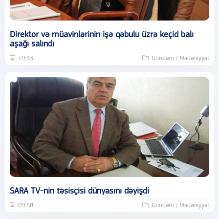
Direktor və müavinlərinin işə qəbulu üzrə keçid balı
aşağı salındı
19:33
Gündəm / Mədəniyyət
SARA TV-nin təsisçisi dünyasını dəyişdi
09:58
Gündəm / Mədəniyyət