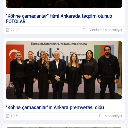
“Köhnə çamadanlar” filmi Ankarada təqdim olunub -
FOTOLAR
22:25
Gündəm / Mədəniyyət
“Köhnə çamadanlar”ın Ankara premyerası oldu
19:30
Mədəniyyət