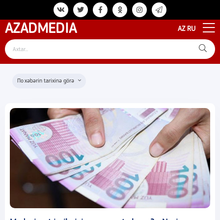
AZAD
MEDIA
AZ
RU
xəbərin tarixinə görə