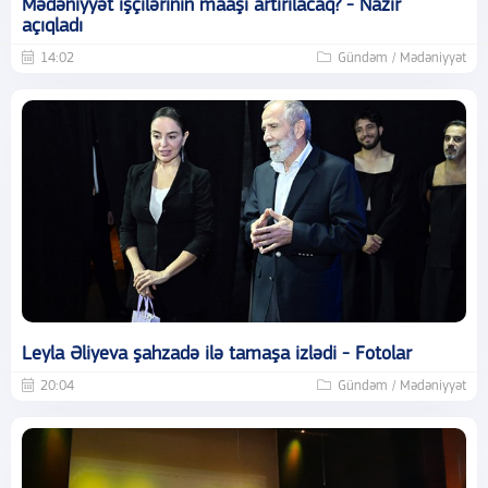
Mədəniyyət işçilərinin maaşı artırılacaq? - Nazir
açıqladı
14:02
Gündəm / Mədəniyyət
Leyla Əliyeva şahzadə ilə tamaşa izlədi - Fotolar
20:04
Gündəm / Mədəniyyət