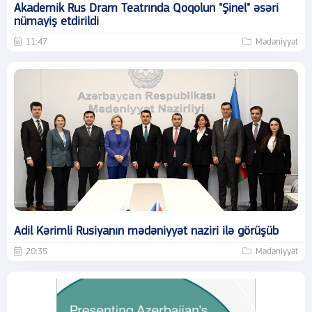
Akademik Rus Dram Teatrında Qoqolun "Şinel" əsəri
nümayiş etdirildi
11:47
Mədəniyyət
Adil Kərimli Rusiyanın mədəniyyət naziri ilə görüşüb
20:35
Mədəniyyət