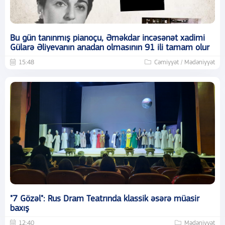
Bu gün tanınmış pianoçu, Əməkdar incəsənət xadimi
Gülarə Əliyevanın anadan olmasının 91 ili tamam olur
15:48
Cəmiyyət / Mədəniyyət
"7 Gözəl": Rus Dram Teatrında klassik əsərə müasir
baxış
12:40
Mədəniyyət