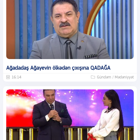
Ağadadaş Ağayevin ölkədən çıxışına QADAĞA
16:14
Gündəm / Mədəniyyət