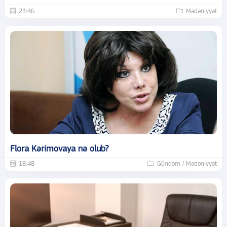
23:46
Mədəniyyət
Flora Kərimovaya nə olub?
18:48
Gündəm / Mədəniyyət