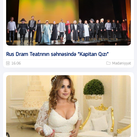
Rus Dram Teatrının səhnəsində “Kapitan Qızı”
16:06
Mədəniyyət