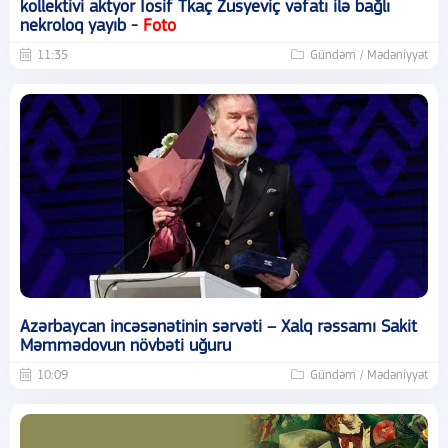
kollektivi aktyor İosif Tkaç Zusyeviç vəfatı ilə bağlı
nekroloq yayıb -
Foto
11:35
Gündəm / Mədəniyyət
Azərbaycan incəsənətinin sərvəti – Xalq rəssamı Sakit
Məmmədovun növbəti uğuru
10:09
Gündəm / Mədəniyyət