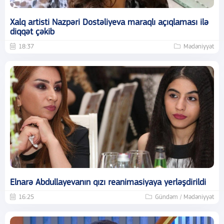
Xalq artisti Nazpəri Dostəliyeva maraqlı açıqlaması ilə
diqqət çəkib
18:37
Mədəniyyət
Elnarə Abdullayevanın qızı reanimasiyaya yerləşdirildi
16:25
Gündəm / Mədəniyyət