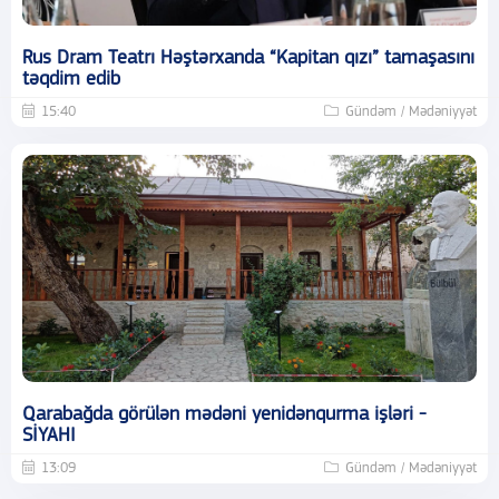
Rus Dram Teatrı Həştərxanda “Kapitan qızı” tamaşasını
təqdim edib
15:40
Gündəm / Mədəniyyət
Qarabağda görülən mədəni yenidənqurma işləri -
SİYAHI
13:09
Gündəm / Mədəniyyət