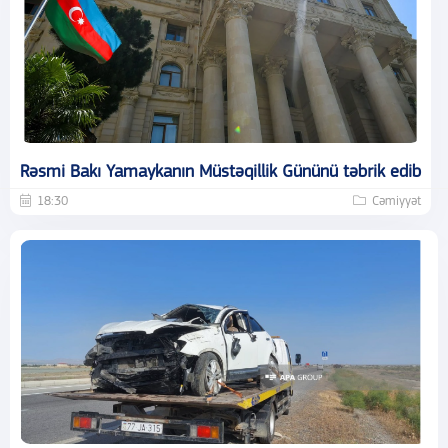
Rəsmi Bakı Yamaykanın Müstəqillik Gününü təbrik edib
18:30
Cəmiyyət