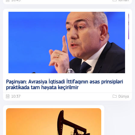
10:49
İdman
Paşinyan: Avrasiya İqtisadi İttifaqının əsas prinsipləri
praktikada tam həyata keçirilmir
10:37
Dünya