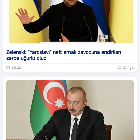
Zelenski: "Yaroslavl" neft emalı zavoduna endirilən
zərbə uğurlu olub
16:22
Dünya