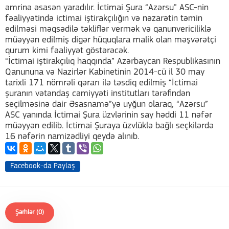
əmrinə əsasən yaradılır. İctimai Şura “Azərsu” ASC-nin
fəaliyyətində ictimai iştirakçılığın və nəzarətin təmin
edilməsi məqsədilə təkliflər vermək və qanunvericiliklə
müəyyən edilmiş digər hüquqlara malik olan məşvərətçi
qurum kimi fəaliyyət göstərəcək.
“İctimai iştirakçılıq haqqında” Azərbaycan Respublikasının
Qanununa və Nazirlər Kabinetinin 2014-cü il 30 may
tarixli 171 nömrəli qərarı ilə təsdiq edilmiş “İctimai
şuranın vətəndaş cəmiyyəti institutları tərəfindən
seçilməsinə dair Əsasnamə”yə uyğun olaraq, “Azərsu”
ASC yanında İctimai Şura üzvlərinin say həddi 11 nəfər
müəyyən edilib. İctimai Şuraya üzvlüklə bağlı seçkilərdə
16 nəfərin namizədliyi qeydə alınıb.
Facebook-da Paylaş
Şərhlər (0)