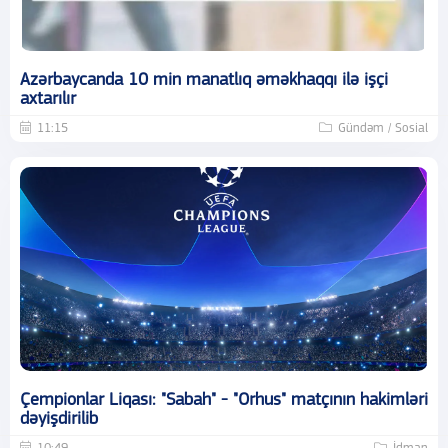
Azərbaycanda 10 min manatlıq əməkhaqqı ilə işçi
axtarılır
11:15
Gündəm / Sosial
Çempionlar Liqası: "Sabah" - "Orhus" matçının hakimləri
dəyişdirilib