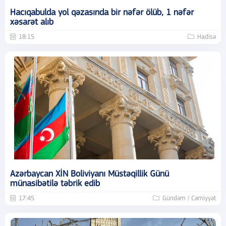
Hacıqabulda yol qəzasında bir nəfər ölüb, 1 nəfər
xəsarət alıb
18:15
Hadisə
Azərbaycan XİN Boliviyanı Müstəqillik Günü
münasibətilə təbrik edib
17:45
Gündəm / Cəmiyyət