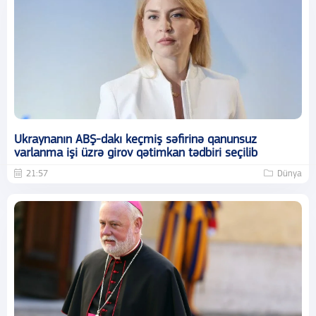
Ukraynanın ABŞ-dakı keçmiş səfirinə qanunsuz
varlanma işi üzrə girov qətimkan tədbiri seçilib
21:57
Dünya