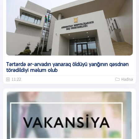
Tərtərdə ər-arvadın yanaraq öldüyü yanğının qəsdnən
törədildiyi məlum olub
11:22
Hadisə