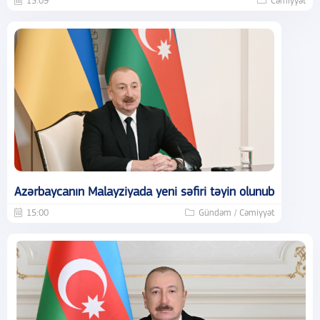
15:09
Cəmiyyət
Azərbaycanın Malayziyada yeni səfiri təyin olunub
15:00
Gündəm / Cəmiyyət