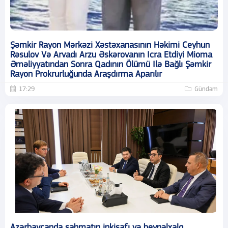
Şəmkir Rayon Mərkəzi Xəstəxanasının Həkimi Ceyhun
Rəsulov Və Arvadı Arzu Əskərovanın Icra Etdiyi Mioma
Əməliyyatından Sonra Qadının Ölümü Ilə Bağlı Şəmkir
Rayon Prokrurluğunda Araşdırma Aparılır
17:29
Gündəm
Azərbaycanda şahmatın inkişafı və beynəlxalq