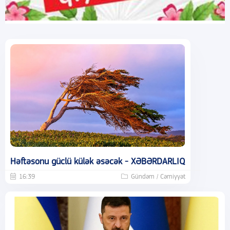
Həftəsonu güclü külək əsəcək - XƏBƏRDARLIQ
16:39
Gündəm / Cəmiyyət