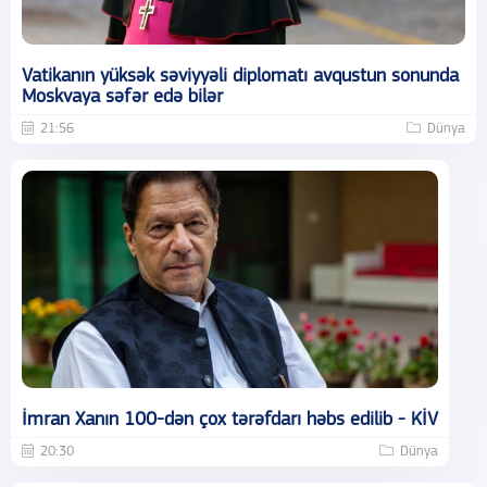
Vatikanın yüksək səviyyəli diplomatı avqustun sonunda
Moskvaya səfər edə bilər
21:56
Dünya
İmran Xanın 100-dən çox tərəfdarı həbs edilib - KİV
20:30
Dünya