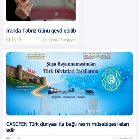
İranda Təbriz Günü qeyd edilib
15:12
Gündəm / Cəmiyyət
CASCFEN Türk dünyası ilə bağlı rəsm müsabiqəsi elan
edir