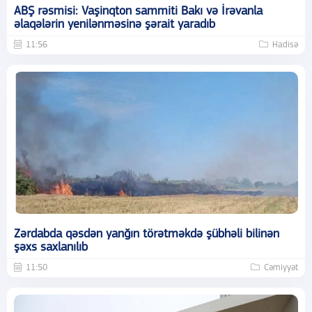
ABŞ rəsmisi: Vaşinqton sammiti Bakı və İrəvanla
əlaqələrin yenilənməsinə şərait yaradıb
11:56
Hadisə
Zərdabda qəsdən yanğın törətməkdə şübhəli bilinən
şəxs saxlanılıb
11:50
Cəmiyyət