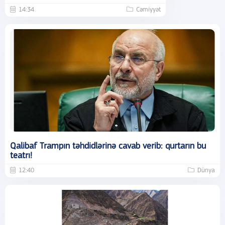
14:34
Cəmiyyət
Qalibaf Trampın təhdidlərinə cavab verib: qurtarın bu
teatrı!
12:40
Dünya