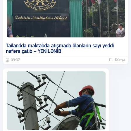
Tailandda məktəbdə atışmada ölənlərin sayı yeddi
nəfərə çatıb – YENİLƏNİB
09:07
Dünya