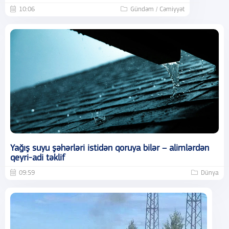
10:06
Gündəm / Cəmiyyət
Yağış suyu şəhərləri istidən qoruya bilər – alimlərdən
qeyri-adi təklif
09:59
Dünya