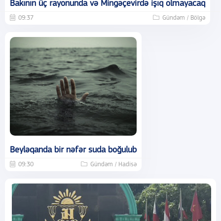
Bakının üç rayonunda və Mingəçevirdə işıq olmayacaq
09:37
Gündəm / Bölgə
Beyləqanda bir nəfər suda boğulub
09:30
Gündəm / Hadisə