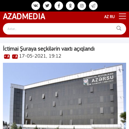
AZAD
MEDIA
AZ
RU
İctimai Şuraya seçkilərin vaxtı açıqlandı
17-05-2021, 19:12
+ A
- A