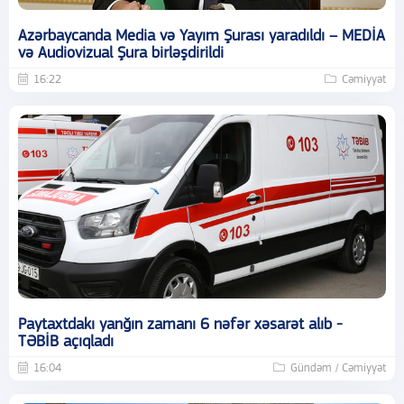
Azərbaycanda Media və Yayım Şurası yaradıldı – MEDİA
və Audiovizual Şura birləşdirildi
16:22
Cəmiyyət
Paytaxtdakı yanğın zamanı 6 nəfər xəsarət alıb -
TƏBİB açıqladı
16:04
Gündəm / Cəmiyyət