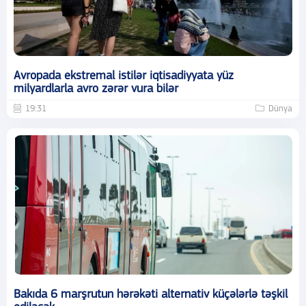
Avropada ekstremal istilər iqtisadiyyata yüz
milyardlarla avro zərər vura bilər
19:31
Dünya
Bakıda 6 marşrutun hərəkəti alternativ küçələrlə təşkil