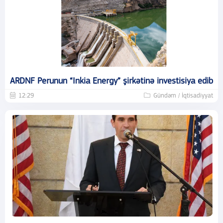
ARDNF Perunun “Inkia Energy” şirkətinə investisiya edib
12:29
Gündəm / İqtisadiyyat