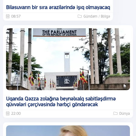
Biləsuvarın bir sıra ərazilərində işıq olmayacaq
08:57
Gündəm / Bölgə
Uqanda Qəzza zolağına beynəlxalq sabitləşdirmə
qüvvələri çərçivəsində hərbçi göndərəcək
22:00
Dünya