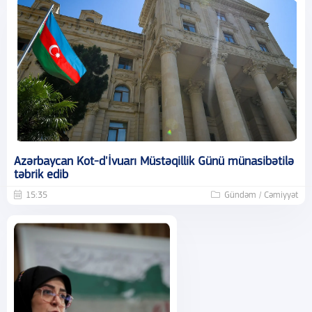
Azərbaycan Kot-d'İvuarı Müstəqillik Günü münasibətilə
təbrik edib
15:35
Gündəm / Cəmiyyət