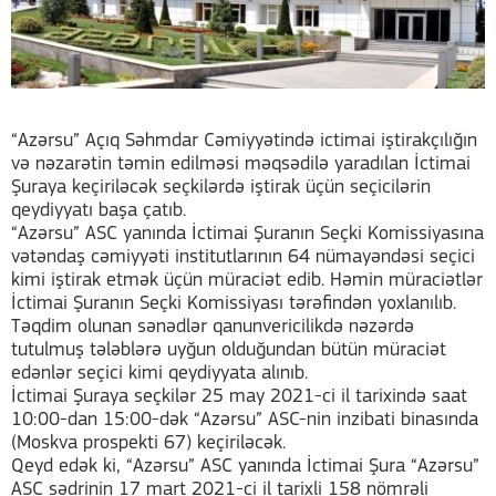
“Azərsu” Açıq Səhmdar Cəmiyyətində ictimai iştirakçılığın
və nəzarətin təmin edilməsi məqsədilə yaradılan İctimai
Şuraya keçiriləcək seçkilərdə iştirak üçün seçicilərin
qeydiyyatı başa çatıb.
“Azərsu” ASC yanında İctimai Şuranın Seçki Komissiyasına
vətəndaş cəmiyyəti institutlarının 64 nümayəndəsi seçici
kimi iştirak etmək üçün müraciət edib. Həmin müraciətlər
İctimai Şuranın Seçki Komissiyası tərəfindən yoxlanılıb.
Təqdim olunan sənədlər qanunvericilikdə nəzərdə
tutulmuş tələblərə uyğun olduğundan bütün müraciət
edənlər seçici kimi qeydiyyata alınıb.
İctimai Şuraya seçkilər 25 may 2021-ci il tarixində saat
10:00-dan 15:00-dək “Azərsu” ASC-nin inzibati binasında
(Moskva prospekti 67) keçiriləcək.
Qeyd edək ki, “Azərsu” ASC yanında İctimai Şura “Azərsu”
ASC sədrinin 17 mart 2021-ci il tarixli 158 nömrəli