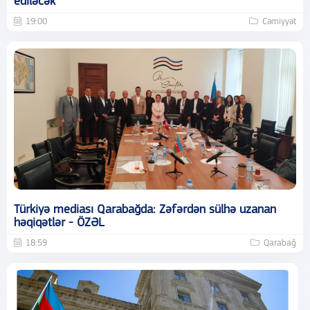
ediləcək
19:00
Cəmiyyət
Türkiyə mediası Qarabağda: Zəfərdən sülhə uzanan
həqiqətlər - ÖZƏL
18:59
Qarabağ