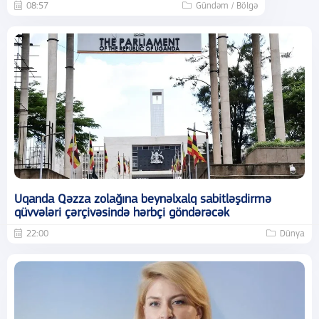
08:57
Gündəm / Bölgə
Uqanda Qəzza zolağına beynəlxalq sabitləşdirmə
qüvvələri çərçivəsində hərbçi göndərəcək
22:00
Dünya