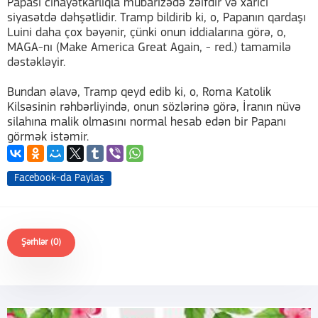
Papası cinayətkarlıqla mübarizədə zəifdir və xarici
siyasətdə dəhşətlidir. Tramp bildirib ki, o, Papanın qardaşı
Luini daha çox bəyənir, çünki onun iddialarına görə, o,
MAGA-nı (Make America Great Again, - red.) tamamilə
dəstəkləyir.
Bundan əlavə, Tramp qeyd edib ki, o, Roma Katolik
Kilsəsinin rəhbərliyində, onun sözlərinə görə, İranın nüvə
silahına malik olmasını normal hesab edən bir Papanı
görmək istəmir.
Facebook-da Paylaş
Şərhlər (0)