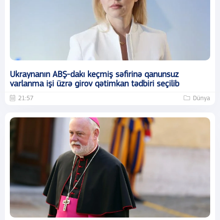
Ukraynanın ABŞ-dakı keçmiş səfirinə qanunsuz
varlanma işi üzrə girov qətimkan tədbiri seçilib
21:57
Dünya