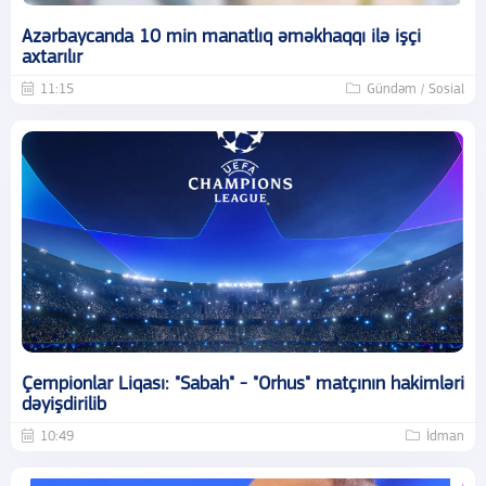
Azərbaycanda 10 min manatlıq əməkhaqqı ilə işçi
axtarılır
11:15
Gündəm / Sosial
Çempionlar Liqası: "Sabah" - "Orhus" matçının hakimləri
dəyişdirilib
10:49
İdman