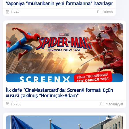
Yaponiya “müharibənin yeni formalarına” hazırlaşır
16:42
Dünya
İlk dəfə "CineMastercard"da: ScreenX formatı üçün
xüsusi çəkilmiş “Hörümçək-Adam”
16:25
Mədəniyyət