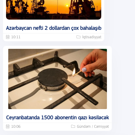
Azərbaycan nefti 2 dollardan çox bahalaşıb
10:11
İqtisadiyyat
Ceyranbatanda 1500 abonentin qazı kəsiləcək
10:06
Gündəm / Cəmiyyət