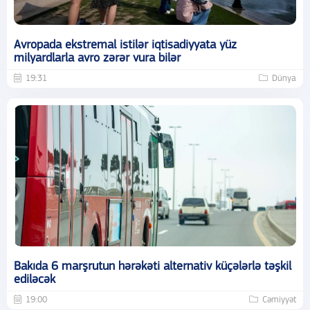
Avropada ekstremal istilər iqtisadiyyata yüz
milyardlarla avro zərər vura bilər
19:31
Dünya
Bakıda 6 marşrutun hərəkəti alternativ küçələrlə təşkil
ediləcək
19:00
Cəmiyyət