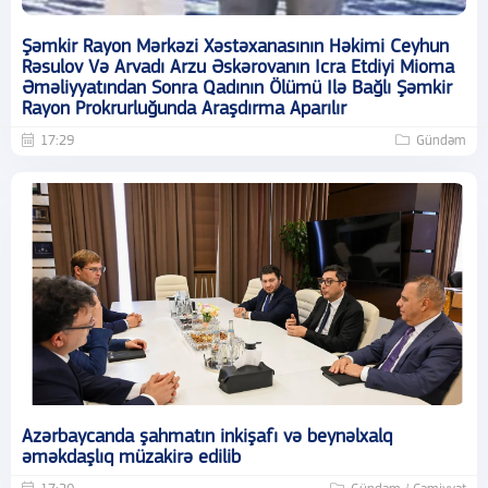
Şəmkir Rayon Mərkəzi Xəstəxanasının Həkimi Ceyhun
Rəsulov Və Arvadı Arzu Əskərovanın Icra Etdiyi Mioma
Əməliyyatından Sonra Qadının Ölümü Ilə Bağlı Şəmkir
Rayon Prokrurluğunda Araşdırma Aparılır
17:29
Gündəm
Azərbaycanda şahmatın inkişafı və beynəlxalq
əməkdaşlıq müzakirə edilib