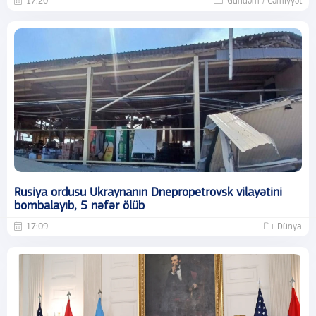
17:20
Gündəm / Cəmiyyət
Rusiya ordusu Ukraynanın Dnepropetrovsk vilayətini
bombalayıb, 5 nəfər ölüb
17:09
Dünya