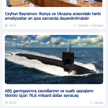
Ceyhun Bayramov: Rusiya və Ukrayna arasındakı hərbi
əməliyyatlar ən qısa zamanda dayandırılmalıdır
16:01
Gündəm / Cəmiyyət
ABŞ gəmiqayırma zavodlarının və sualtı qayıqların
tikintisi üçün 76,6 milyard dollar ayıracaq
16:00
Dünya