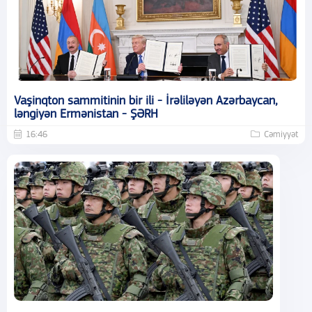
Vaşinqton sammitinin bir ili - İrəliləyən Azərbaycan,
ləngiyən Ermənistan - ŞƏRH
16:46
Cəmiyyət