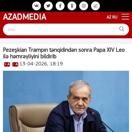
AZAD
MEDIA
AZ
RU
Pezeşkian Trampın tənqidindən sonra Papa XIV Leo
ilə həmrəyliyini bildirib
13-04-2026, 18:19
+ A
- A