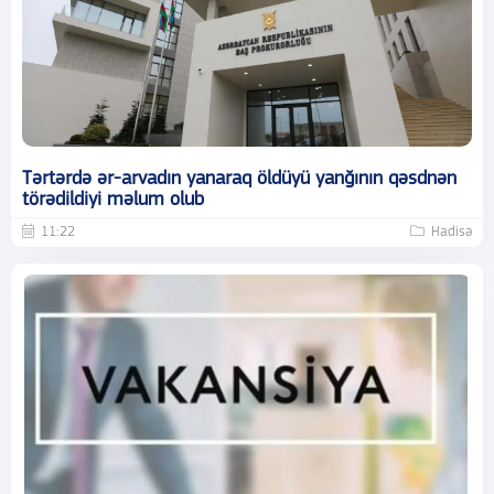
Tərtərdə ər-arvadın yanaraq öldüyü yanğının qəsdnən
törədildiyi məlum olub
11:22
Hadisə