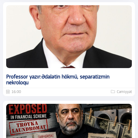
Professor yazır:Ədalətin hökmü, separatizmin
nekroloqu
16:00
Cəmiyyət