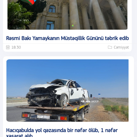
Rəsmi Bakı Yamaykanın Müstəqillik Gününü təbrik edib
18:30
Cəmiyyət
Hacıqabulda yol qəzasında bir nəfər ölüb, 1 nəfər
xəsarət alıb