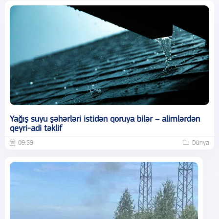
Yağış suyu şəhərləri istidən qoruya bilər – alimlərdən
qeyri-adi təklif
09:59
Dünya