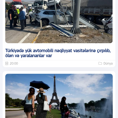
Türkiyədə yük avtomobili nəqliyyat vasitələrinə çırpılıb,
ölən və yaralananlar var
20:00
Dünya