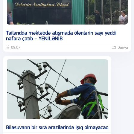
Tailandda məktəbdə atışmada ölənlərin sayı yeddi
nəfərə çatıb – YENİLƏNİB
09:07
Dünya
Biləsuvarın bir sıra ərazilərində işıq olmayacaq