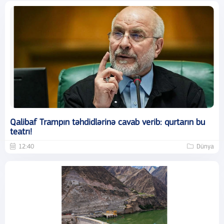
Qalibaf Trampın təhdidlərinə cavab verib: qurtarın bu
teatrı!
12:40
Dünya