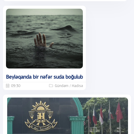
Beyləqanda bir nəfər suda boğulub
09:30
Gündəm / Hadisə