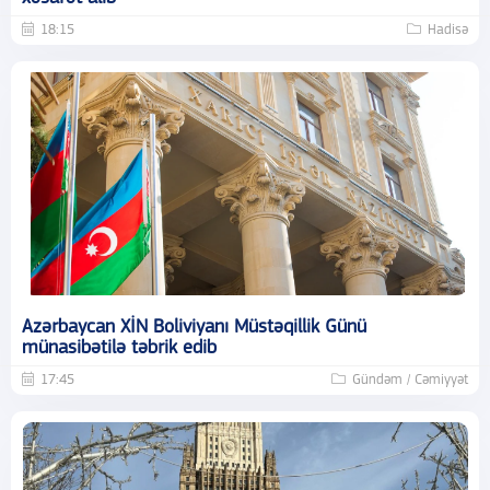
18:15
Hadisə
Azərbaycan XİN Boliviyanı Müstəqillik Günü
münasibətilə təbrik edib
17:45
Gündəm / Cəmiyyət