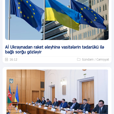
Aİ Ukraynadan raket əleyhinə vasitələrin tədarükü ilə
bağlı sorğu gözləyir
16:12
Gündəm / Cəmiyyət