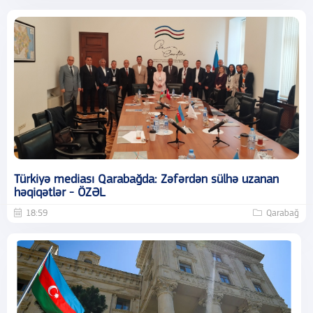
Türkiyə mediası Qarabağda: Zəfərdən sülhə uzanan
həqiqətlər - ÖZƏL
18:59
Qarabağ