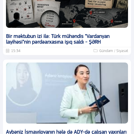
Bir məktubun izi ilə: Türk mühəndis "Vardanyan
layihəsi"nin pərdəarxasına işıq saldı - ŞƏRH
15:34
Gündəm / Siyasət
Aybəniz İsmayılovanın hələ də ADY-də çalışan yaxınları