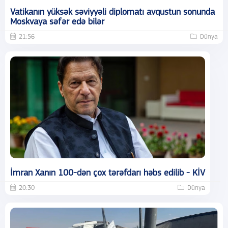
Vatikanın yüksək səviyyəli diplomatı avqustun sonunda
Moskvaya səfər edə bilər
21:56
Dünya
İmran Xanın 100-dən çox tərəfdarı həbs edilib - KİV
20:30
Dünya