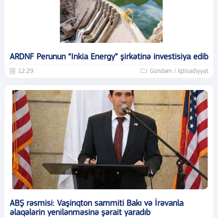
ARDNF Perunun “Inkia Energy” şirkətinə investisiya edib
12:29
Gündəm / İqtisadiyyat
ABŞ rəsmisi: Vaşinqton sammiti Bakı və İrəvanla
əlaqələrin yenilənməsinə şərait yaradıb