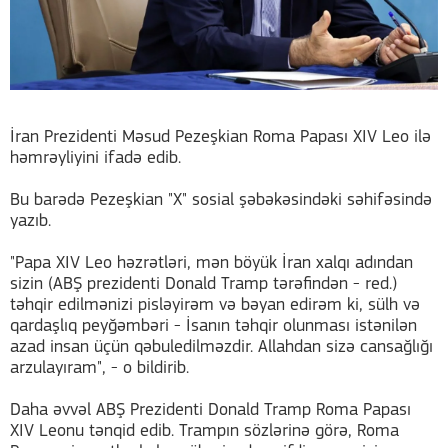
İran Prezidenti Məsud Pezeşkian Roma Papası XIV Leo ilə
həmrəyliyini ifadə edib.
Bu barədə Pezeşkian "X" sosial şəbəkəsindəki səhifəsində
yazıb.
"Papa XIV Leo həzrətləri, mən böyük İran xalqı adından
sizin (ABŞ prezidenti Donald Tramp tərəfindən - red.)
təhqir edilmənizi pisləyirəm və bəyan edirəm ki, sülh və
qardaşlıq peyğəmbəri - İsanın təhqir olunması istənilən
azad insan üçün qəbuledilməzdir. Allahdan sizə cansağlığı
arzulayıram", - o bildirib.
Daha əvvəl ABŞ Prezidenti Donald Tramp Roma Papası
XIV Leonu tənqid edib. Trampın sözlərinə görə, Roma