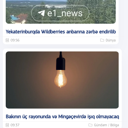
Yekaterinburqda Wildberries anbarına zərbə endirilib
09:56
Dünya
Bakının üç rayonunda və Mingəçevirdə işıq olmayacaq
09:37
Gündəm / Bölgə