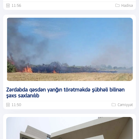
11:56
Hadisə
Zərdabda qəsdən yanğın törətməkdə şübhəli bilinən
şəxs saxlanılıb
11:50
Cəmiyyət