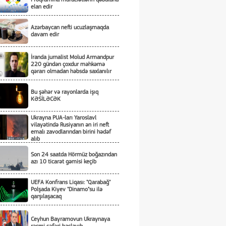
elan edir
Azərbaycan nefti ucuzlaşmaqda
davam edir
İranda jurnalist Molud Armandpur
220 gündən çoxdur məhkəmə
qərarı olmadan həbsdə saxlanılır
Bu şəhər və rayonlarda işıq
KƏSİLƏCƏK
Ukrayna PUA-ları Yaroslavl
vilayətində Rusiyanın ən iri neft
emalı zavodlarından birini hədəf
alıb
Son 24 saatda Hörmüz boğazından
azı 10 ticarət gəmisi keçib
UEFA Konfrans Liqası: "Qarabağ"
Polşada Kiyev "Dinamo"su ilə
qarşılaşacaq
Ceyhun Bayramovun Ukraynaya