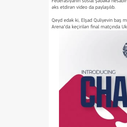
Federasiyanın sosial şəbəkə hesabın
əks etdirən video da paylaşılıb.
Qeyd edək ki, Elşad Quliyevin baş m
Arena"da keçirilən final matçında U