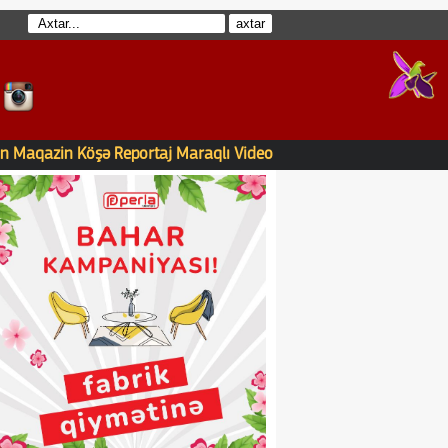
n
Maqazin
Köşə
Reportaj
Maraqlı
Video