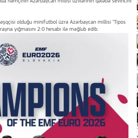
da həmçinin Azərbaycan millisi üzvlərinin qələbə sevincini
əşqçisi olduğu minifutbol üzrə Azərbaycan millisi "Tipos
krayna yığmasını 2:0 hesabı ilə məğlub edib.