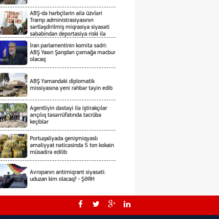
ABŞ-də hərbçilərin ailə üzvləri
Tramp administrasiyasının
sərtləşdirilmiş miqrasiya siyasəti
səbəbindən deportasiya riski ilə
üzləşiblər
İran parlamentinin komitə sədri:
ABŞ Yaxın Şərqdən çıxmağa məcbur
olacaq
ABŞ Yəməndəki diplomatik
missiyasına yeni rəhbər təyin edib
Agentliyin dəstəyi ilə iştirakçılar
arıçılıq təsərrüfatında təcrübə
keçiblər
Portuqaliyada genişmiqyaslı
əməliyyat nəticəsində 5 ton kokain
müsadirə edilib
Avropanın antimiqrant siyasəti:
uduzan kim olacaq? - ŞƏRH
Yeni Zelandiyanın paytaxtında 15
ildə ilk dəfə qar yağıb