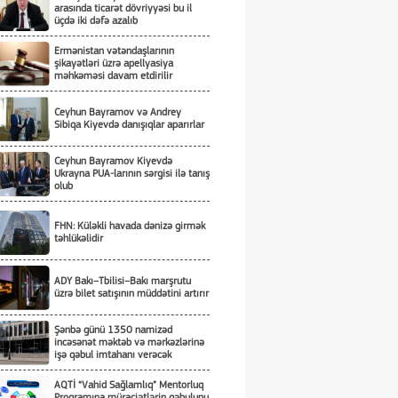
arasında ticarət dövriyyəsi bu il
üçdə iki dəfə azalıb
Ermənistan vətəndaşlarının
şikayətləri üzrə apellyasiya
məhkəməsi davam etdirilir
Ceyhun Bayramov və Andrey
Sibiqa Kiyevdə danışıqlar aparırlar
Ceyhun Bayramov Kiyevdə
Ukrayna PUA-larının sərgisi ilə tanış
olub
FHN: Küləkli havada dənizə girmək
təhlükəlidir
ADY Bakı–Tbilisi–Bakı marşrutu
üzrə bilet satışının müddətini artırır
Şənbə günü 1350 namizəd
incəsənət məktəb və mərkəzlərinə
işə qəbul imtahanı verəcək
AQTİ “Vahid Sağlamlıq” Mentorluq
Proqramına müraciətlərin qəbulunu