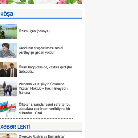
KÖŞƏ
Özüm üçün (hekayə)
Kəndlinin sıxışdırılması sosial
partlayışa gedən yoldur
Ölüm haqq olsa da, vaxtsız gedişlər
üzücüdür...
Vicdanın və Kişiliyin Ünvanına
Yazılan Məktub – Hacı Hekayətin
Ruhuna
Ölkələr arasında rəsmi səfərlər bu
əlaqələrə çox önəm verildiyinə bir
sübutdur - Özəl
XƏBƏR LENTİ
Overçuk: Rusiya və Ermənistan