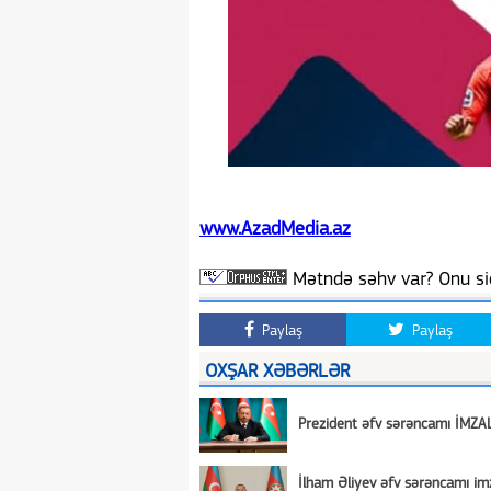
www.AzadMedia.az
Mətndə səhv var? Onu siç
Paylaş
Paylaş
OXŞAR XƏBƏRLƏR
Prezident əfv sərəncamı İMZA
İlham Əliyev əfv sərəncamı imz