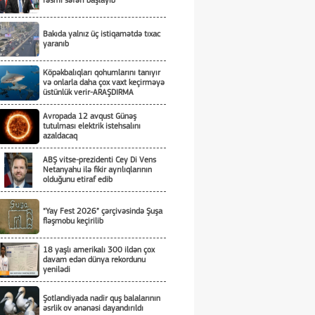
rəsmi səfəri başlayıb
Bakıda yalnız üç istiqamətdə tıxac
yaranıb
Köpəkbalıqları qohumlarını tanıyır
və onlarla daha çox vaxt keçirməyə
üstünlük verir-ARAŞDIRMA
Avropada 12 avqust Günəş
tutulması elektrik istehsalını
azaldacaq
ABŞ vitse-prezidenti Cey Di Vens
Netanyahu ilə fikir ayrılıqlarının
olduğunu etiraf edib
“Yay Fest 2026” çərçivəsində Şuşa
fləşmobu keçirilib
18 yaşlı amerikalı 300 ildən çox
davam edən dünya rekordunu
yenilədi
Şotlandiyada nadir quş balalarının
əsrlik ov ənənəsi dayandırıldı