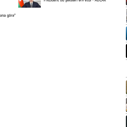
Prezident bu şəxsləri əfv etdi - ADLAR
sına görə”