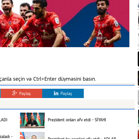
anla seçin və Ctrl+Enter düyməsini basın.
Paylaş
Paylaş
LADI
Prezident onları əfv etdi - SİYAHI
aladı -