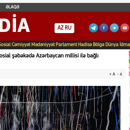
ƏLAQƏ
DIA
AZ
RU
Sosial
Cəmiyyət
Mədəniyyət
Parlament
Hadisə
Bölgə
Dünya
İdma
osial şəbəkədə Azərbaycan millisi ilə bağlı
+ A
- A