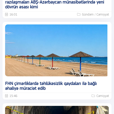
razılaşmaları ABŞ-Azərbaycan münasibətlərində yeni
dövrün əsası kimi
16:01
Gündəm / Cəmiyyət
FHN çimərliklərdə təhlükəsizlik qaydaları ilə bağlı
əhaliyə müraciət edib
15:46
Cəmiyyət