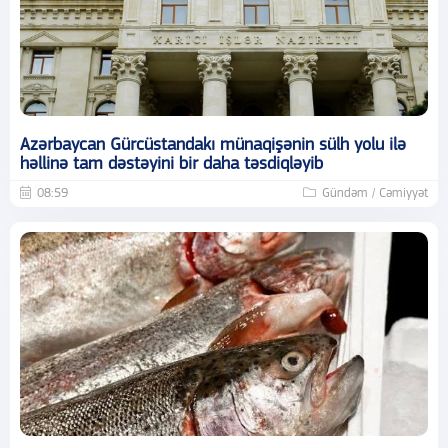
Azərbaycan Gürcüstandakı münaqişənin sülh yolu ilə
həllinə tam dəstəyini bir daha təsdiqləyib
08:59
Gündəm / Cəmiyyət