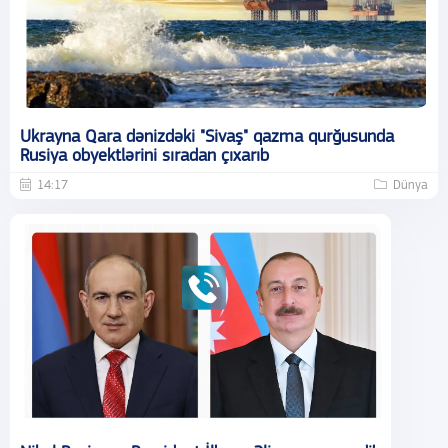
Ukrayna Qara dənizdəki "Sivaş" qazma qurğusunda
Rusiya obyektlərini sıradan çıxarıb
14:17
Dünya