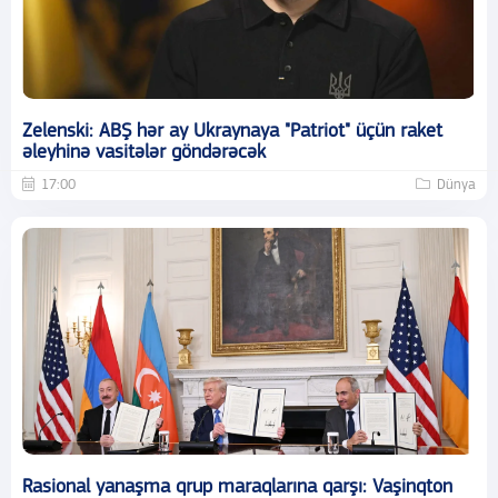
Zelenski: ABŞ hər ay Ukraynaya "Patriot" üçün raket
əleyhinə vasitələr göndərəcək
17:00
Dünya
Rasional yanaşma qrup maraqlarına qarşı: Vaşinqton