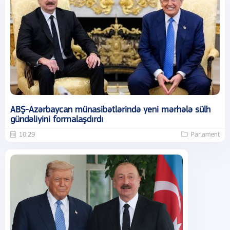
ABŞ-Azərbaycan münasibətlərində yeni mərhələ sülh
gündəliyini formalaşdırdı
10:29
Parlament