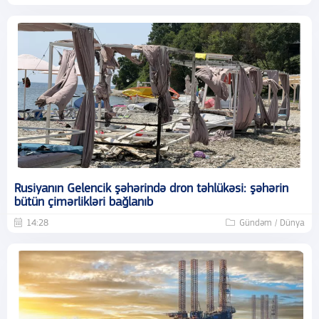
Rusiyanın Gelencik şəhərində dron təhlükəsi: şəhərin
bütün çimərlikləri bağlanıb
14:28
Gündəm / Dünya