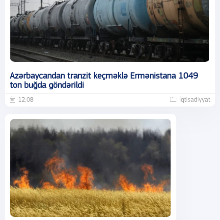
Azərbaycandan tranzit keçməklə Ermənistana 1049
ton buğda göndərildi
12:08
İqtisadiyyat