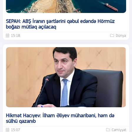
SEPAH: ABŞ İranın şərtlərini qəbul edəndə Hörmüz
boğazı mütləq açılacaq
15:18
Dünya
Hikmət Hacıyev: İlham Əliyev müharibəni, həm də
sülhü qazanıb
15:07
Cəmiyyət