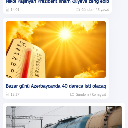
Nikol Paşinyan Prezident İlham Əliyevə zəng edib
14:01
Gündəm / Siyasət
Bazar günü Azərbaycanda 40 dərəcə isti olacaq
13:37
Gündəm / Cəmiyyət