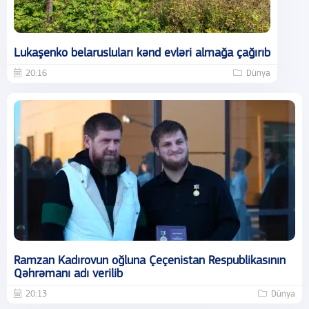
Lukaşenko belarusluları kənd evləri almağa çağırıb
20:16
Dünya
Ramzan Kadırovun oğluna Çeçenistan Respublikasının
Qəhrəmanı adı verilib
20:13
Dünya