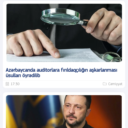
Azərbaycanda auditorlara fırıldaqçılığın aşkarlanması
üsulları öyrədilib
17:30
Cəmiyyət