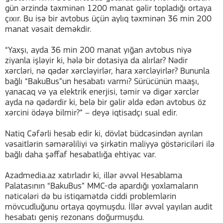
gün ərzində təxminən 1200 manat gəlir topladığı ortaya
çıxır. Bu isə bir avtobus üçün aylıq təxminən 36 min 200
manat vəsait deməkdir.
“Yaxşı, ayda 36 min 200 manat yığan avtobus niyə
ziyanla işləyir ki, hələ bir dotasiya da alırlar? Nədir
xərcləri, nə qədər xərcləyirlər, hara xərcləyirlər? Bununla
bağlı “BakuBus”un hesabatı varmı? Sürücünün maaşı,
yanacaq və ya elektrik enerjisi, təmir və digər xərclər
ayda nə qədərdir ki, belə bir gəlir əldə edən avtobus öz
xərcini ödəyə bilmir?” – deyə iqtisadçı sual edir.
Natiq Cəfərli hesab edir ki, dövlət büdcəsindən ayrılan
vəsaitlərin səmərəliliyi və şirkətin maliyyə göstəriciləri ilə
bağlı daha şəffaf hesabatlığa ehtiyac var.
Azadmedia.az xatırladır ki, illər əvvəl Hesablama
Palatasının “BakuBus” MMC-də apardığı yoxlamaların
nəticələri də bu istiqamətdə ciddi problemlərin
mövcudluğunu ortaya qoymuşdu. İllər əvvəl yayılan audit
hesabatı geniş rezonans doğurmuşdu.