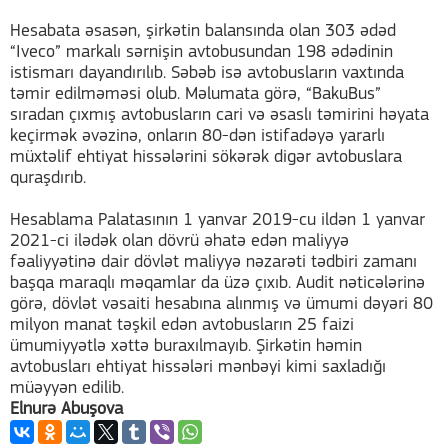
Hesabata əsasən, şirkətin balansında olan 303 ədəd
“Iveco” markalı sərnişin avtobusundan 198 ədədinin
istismarı dayandırılıb. Səbəb isə avtobusların vaxtında
təmir edilməməsi olub. Məlumata görə, “BakuBus”
sıradan çıxmış avtobusların cari və əsaslı təmirini həyata
keçirmək əvəzinə, onların 80-dən istifadəyə yararlı
müxtəlif ehtiyat hissələrini sökərək digər avtobuslara
quraşdırıb.
Hesablama Palatasının 1 yanvar 2019-cu ildən 1 yanvar
2021-ci ilədək olan dövrü əhatə edən maliyyə
fəaliyyətinə dair dövlət maliyyə nəzarəti tədbiri zamanı
başqa maraqlı məqamlar da üzə çıxıb. Audit nəticələrinə
görə, dövlət vəsaiti hesabına alınmış və ümumi dəyəri 80
milyon manat təşkil edən avtobusların 25 faizi
ümumiyyətlə xəttə buraxılmayıb. Şirkətin həmin
avtobusları ehtiyat hissələri mənbəyi kimi saxladığı
müəyyən edilib.
Elnurə
Abuşova