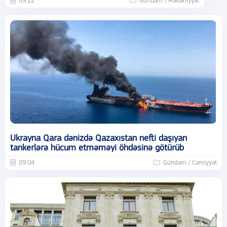
09:22
Gündəm / Mədəniyyət
Ukrayna Qara dənizdə Qazaxıstan nefti daşıyan
tankerlərə hücum etməməyi öhdəsinə götürüb
09:04
Gündəm / Cəmiyyət