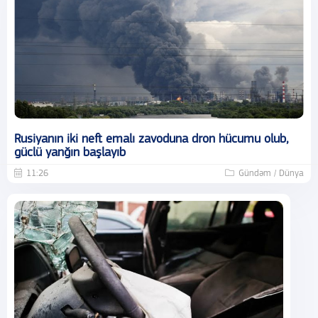
Rusiyanın iki neft emalı zavoduna dron hücumu olub,
güclü yanğın başlayıb
11:26
Gündəm / Dünya