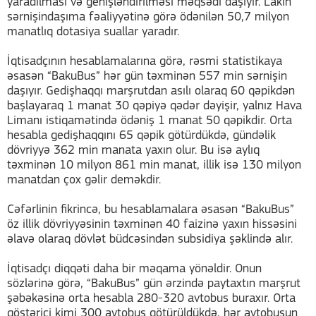
yaradılması və genişləndirilməsi məqsədi daşıyır. Lakin
sərnişindaşıma fəaliyyətinə görə ödənilən 50,7 milyon
manatlıq dotasiya suallar yaradır.
İqtisadçının hesablamalarına görə, rəsmi statistikaya
əsasən “BakuBus” hər gün təxminən 557 min sərnişin
daşıyır. Gedişhaqqı marşrutdan asılı olaraq 60 qəpikdən
başlayaraq 1 manat 30 qəpiyə qədər dəyişir, yalnız Hava
Limanı istiqamətində ödəniş 1 manat 50 qəpikdir. Orta
hesabla gedişhaqqını 65 qəpik götürdükdə, gündəlik
dövriyyə 362 min manata yaxın olur. Bu isə aylıq
təxminən 10 milyon 861 min manat, illik isə 130 milyon
manatdan çox gəlir deməkdir.
Cəfərlinin fikrincə, bu hesablamalara əsasən “BakuBus”
öz illik dövriyyəsinin təxminən 40 faizinə yaxın hissəsini
əlavə olaraq dövlət büdcəsindən subsidiya şəklində alır.
İqtisadçı diqqəti daha bir məqama yönəldir. Onun
sözlərinə görə, “BakuBus” gün ərzində paytaxtın marşrut
şəbəkəsinə orta hesabla 280-320 avtobus buraxır. Orta
göstərici kimi 300 avtobus götürüldükdə, hər avtobusun