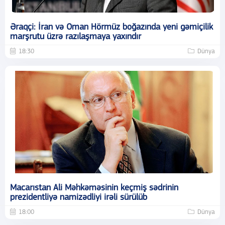
Əraqçi: İran və Oman Hörmüz boğazında yeni gəmiçilik
marşrutu üzrə razılaşmaya yaxındır
18:30
Dünya
Macarıstan Ali Məhkəməsinin keçmiş sədrinin
prezidentliyə namizədliyi irəli sürülüb
18:00
Dünya