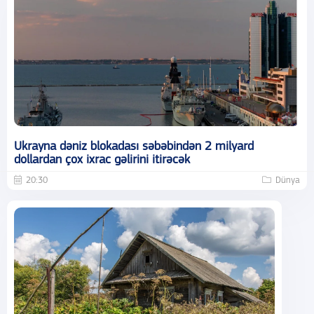
Ukrayna dəniz blokadası səbəbindən 2 milyard
dollardan çox ixrac gəlirini itirəcək
20:30
Dünya