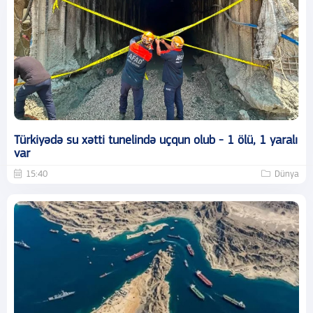
Türkiyədə su xətti tunelində uçqun olub - 1 ölü, 1 yaralı
var
15:40
Dünya