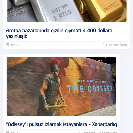
Əmtəə bazarlarında qızılın qiyməti 4 400 dollara
yaxınlaşıb
09:32
İqtisadiyyat
“Odissey”i pulsuz izləmək istəyənlərə - Xəbərdarlıq