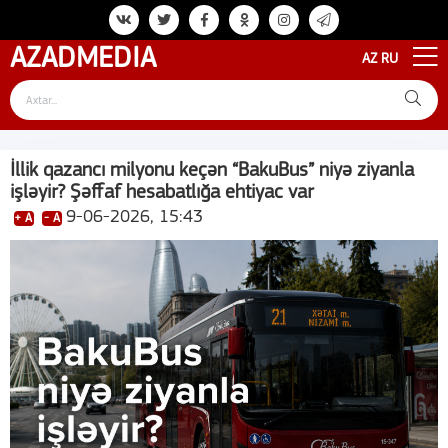
AZAD
MEDIA
AZ
RU
İllik qazancı milyonu keçən “BakuBus” niyə ziyanla
işləyir? Şəffaf hesabatlığa ehtiyac var
9-06-2026, 15:43
+ A
- A