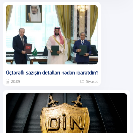
Üçtərəfli sazişin detalları nədən ibarətdir?!
20:09
Siyasət