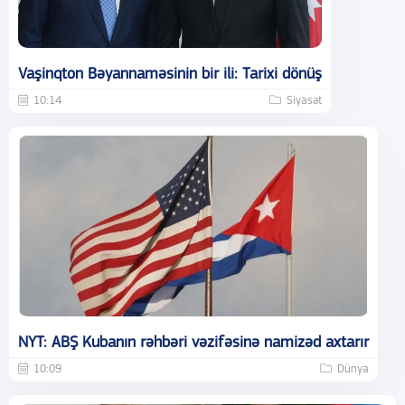
Vaşinqton Bəyannaməsinin bir ili: Tarixi dönüş
10:14
Siyasət
NYT: ABŞ Kubanın rəhbəri vəzifəsinə namizəd axtarır
10:09
Dünya