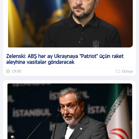
Zelenski: ABŞ hər ay Ukraynaya "Patriot" üçün raket
əleyhinə vasitələr göndərəcək
19:00
Dünya