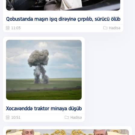
Qobustanda maşın işıq dirəyinə çırpılıb, sürücü ölüb
11:03
Hadisə
Xocavənddə traktor minaya düşüb
10:51
Hadisə