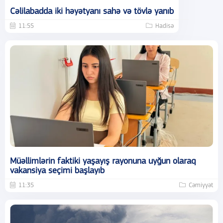
Cəlilabadda iki həyətyanı sahə və tövlə yanıb
11:55
Hadisə
Müəllimlərin faktiki yaşayış rayonuna uyğun olaraq
vakansiya seçimi başlayıb
11:35
Cəmiyyət