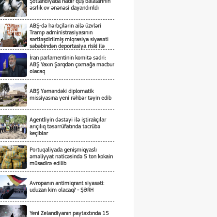
Şotlandiyada nadir quş balalarının
əsrlik ov ənənəsi dayandırıldı
ABŞ-də hərbçilərin ailə üzvləri
Tramp administrasiyasının
sərtləşdirilmiş miqrasiya siyasəti
səbəbindən deportasiya riski ilə
üzləşiblər
İran parlamentinin komitə sədri:
ABŞ Yaxın Şərqdən çıxmağa məcbur
olacaq
ABŞ Yəməndəki diplomatik
missiyasına yeni rəhbər təyin edib
Agentliyin dəstəyi ilə iştirakçılar
arıçılıq təsərrüfatında təcrübə
keçiblər
Portuqaliyada genişmiqyaslı
əməliyyat nəticəsində 5 ton kokain
müsadirə edilib
Avropanın antimiqrant siyasəti:
uduzan kim olacaq? - ŞƏRH
Yeni Zelandiyanın paytaxtında 15