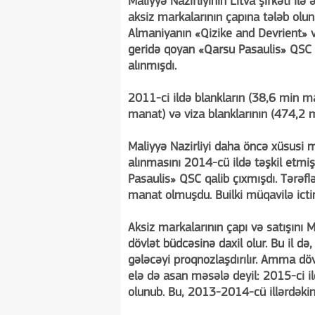
Maliyyə Nazirliyinin Litva şirkəti ilə
aksiz markalarının çapına tələb olu
Almaniyanın «Qizike and Devrient» v
geridə qoyan «Qarsu Pasaulis» QSC 
alınmışdı.
2011-ci ildə blankların (38,6 min m
manat) və viza blanklarının (474,2 
Maliyyə Nazirliyi daha öncə xüsusi m
alınmasını 2014-cü ildə təşkil etmi
Pasaulis» QSC qalib çıxmışdı. Tərə
manat olmuşdu. Builki müqavilə ict
Aksiz markalarının çapı və satışını Ma
dövlət büdcəsinə daxil olur. Bu il də
gələcəyi proqnozlaşdırılır. Amma döv
elə də asan məsələ deyil: 2015-ci i
olunub. Bu, 2013-2014-cü illərdək