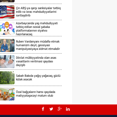
Çin ABŞ-yə qarşı sanksiyalar tətbiq
edib və ixrac məhdudiyyətlərini
sərtləşdirib
Azərbaycanda yaş məhdudiyyəti
tətbiq edilən sosial şəbəkə
platformalarının siyahısı
hazırlanacaq
Ruben Vardanyanı müdafiə etmək
humanizm deyil, geosiyasi
manipulyasiyaya xidmət etməkdir
Dövlət mülkiyyətində olan əsas
vəsaitlərin verilməsi qaydası
dəyişib
Sabah Bakıda yağış yağacaq, güclü
külək əsəcək
Özəl bağçaların hansı qaydada
maliyyələşəcəyi məlum olub
Rusiya Kiyevə hücumda kasetli
döyüş sursatlarından istifadə edib