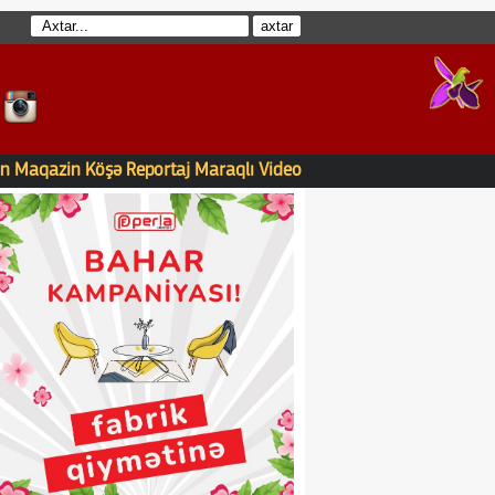
n
Maqazin
Köşə
Reportaj
Maraqlı
Video