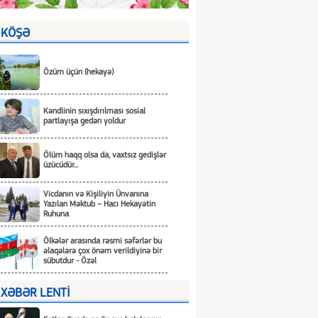
KÖŞƏ
Özüm üçün (hekayə)
Kəndlinin sıxışdırılması sosial
partlayışa gedən yoldur
Ölüm haqq olsa da, vaxtsız gedişlər
üzücüdür...
Vicdanın və Kişiliyin Ünvanına
Yazılan Məktub – Hacı Hekayətin
Ruhuna
Ölkələr arasında rəsmi səfərlər bu
əlaqələrə çox önəm verildiyinə bir
sübutdur - Özəl
XƏBƏR LENTİ