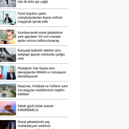
ildə ilk dəfə qar yağıb
Fərid Qayıbov qadın
voleybolçulardan ibarət millinin
məşqində iştirak edib
Azərbaycanda sosial şəbəkələrə
yeni qaydalar: 50 min manata
qədər cərimə tətbiq olunacaq
Rusiyada ballistik raketlər üzrə
tədqiqat aparan institutda yanğın
olub
Pezeşkian: İran Qəzza üzrə
danışıqlarda HƏMAS-ın mövqeyini
dəstəkləyəcək
Naxçıvan, Ordubad və Culfanın yeni
icra başçıları kollektivlərə təqdim
ediliblər
Sabah güclü külək əsəcək -
XƏBƏRDARLIQ
Sosial şəbəkələrdə yaş
məhdudiyyəti tələbinin