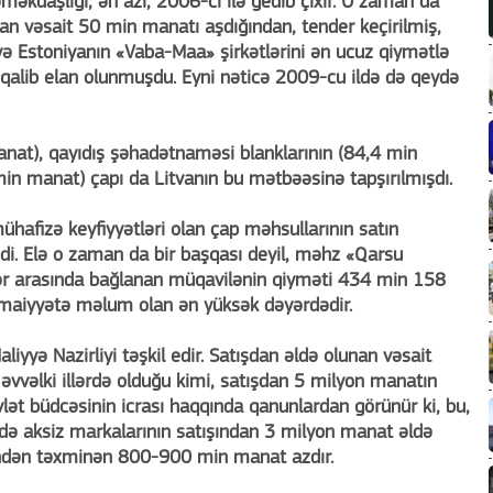
 əməkdaşlığı, ən azı, 2006-cı ilə gedib çıxır. O zaman da
nan vəsait 50 min manatı aşdığından, tender keçirilmiş,
ə Estoniyanın «Vaba-Maa» şirkətlərini ən ucuz qiymətlə
qalib elan olunmuşdu. Eyni nəticə 2009-cu ildə də qeydə
anat), qayıdış şəhadətnaməsi blanklarının (84,4 min
min manat) çapı da Litvanın bu mətbəəsinə tapşırılmışdı.
ühafizə keyfiyyətləri olan çap məhsullarının satın
şdi. Elə o zaman da bir başqası deyil, məhz «Qarsu
flər arasında bağlanan müqavilənin qiyməti 434 min 158
imaiyyətə məlum olan ən yüksək dəyərdədir.
liyyə Nazirliyi təşkil edir. Satışdan əldə olunan vəsait
, əvvəlki illərdə olduğu kimi, satışdan 5 milyon manatın
lət büdcəsinin icrası haqqında qanunlardan görünür ki, bu,
ldə aksiz markalarının satışından 3 milyon manat əldə
indən təxminən 800-900 min manat azdır.