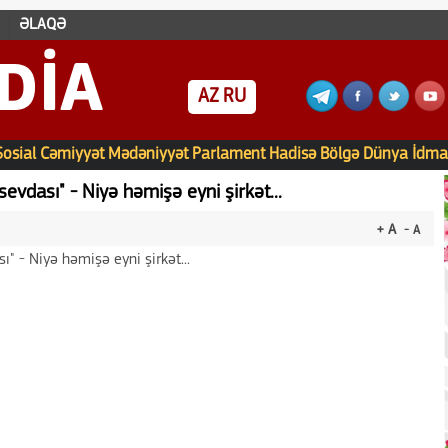
ƏLAQƏ
DIA
AZ
RU
Sosial
Cəmiyyət
Mədəniyyət
Parlament
Hadisə
Bölgə
Dünya
İdma
vdası" - Niyə həmişə eyni şirkət...
+ A
- A