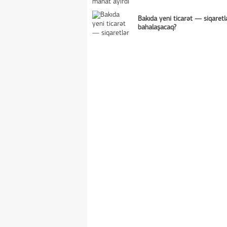
Bakıda yeni ticarət — siqaretl
bahalaşacaq?