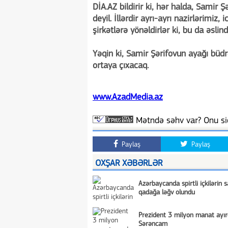
DİA.AZ bildirir ki, hər halda, Sami
deyil. İllərdir ayrı-ayrı nazirlərimiz
şirkətlərə yönəldirlər ki, bu da əsli
Yəqin ki, Samir Şərifovun ayağı büd
ortaya çıxacaq.
www.AzadMedia.az
Mətndə səhv var? Onu siç
Paylaş
Paylaş
OXŞAR XƏBƏRLƏR
Azərbaycanda spirtli içkilərin s
qadağa ləğv olundu
Prezident 3 milyon manat ayır
Sərəncam