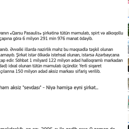
vanın «Qarsu Pasaulis» şirkətinə tütün məmulatı, spirt və alkoqollu
ın çapına görə 6 milyon 291 min 976 manat ödəyib.
lanıb. Əvvəlki illərdə nazirlik məhz bu məqsədlə təşkil olunan
qlamayıb. Şirkət istər ölkədə istehsal olunan, istərsə Azərbaycana
ı çap edir. Söhbət 1 milyard 122 milyon ədəd halloqramlı markadan
əd) idxal olunan tütün məmulatı üçündür. Yerli siqaret
lçılarına 150 milyon ədəd aksiz markası sifariş verilib.