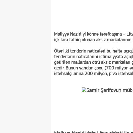
Maliyyə Nazirliyi köhnə tərəfdaşına – Lit
içkilərə tətbiq olunan aksiz markaların
Ötənilki tenderin nəticələri bu həftə açıq
tenderlərin nəticələrini ictimaiyyətə açı
gətirilən mallardan ötrü aksiz markalar
gedir. Bunun yarıdan çoxu (700 milyon əd
istehsalçılarına 200 milyon, pivə istehsa