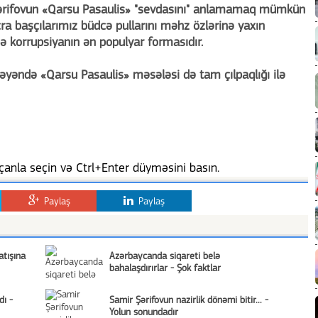
r Şərifovun «Qarsu Pasaulis» "sevdasını" anlamamaq mümkün
, icra başçılarımız büdcə pullarını məhz özlərinə yaxın
ndə korrupsiyanın ən populyar formasıdır.
rəyəndə «Qarsu Pasaulis» məsələsi də tam çılpaqlığı ilə
anla seçin və Ctrl+Enter düyməsini basın.
Paylaş
Paylaş
atışına
Azərbaycanda siqareti belə
bahalaşdırırlar - Şok faktlar
dı -
Samir Şərifovun nazirlik dönəmi bitir... -
Yolun sonundadır