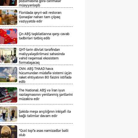
pozulmasına görə cərimələr
müəyyənləşib
Floridada qeyri-adi restoran:
Qonaqlar naharı tam çılpaq
vəziyyətdə edir
Çin ABŞ təşkilatlarına qarşı cavab
tədbirləri tətbiq edib
QHT-lərin dövlət tərəfindən
maliyyələşdirilməsi sahəsində
vahid rəqəmsal ekosistem
formalaşacaq
CNN: ABŞ THAAD hava
hücumundan müdafiə sistemi üçün
raket ehtiyatının 80 faizini istifadə
edib
The National: ABŞ və İran iyun
razılaşmasının yenilənmiş şərtlərini
müzakirə edir
Şəkidə meşə arıçılığının inkişafı ilə
bağlı təlimlər davam edir
“Qızıl top”a əsas namizədlər bəlli
olub