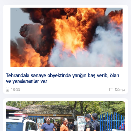
Tehrandakı sənaye obyektində yanğın baş verib, ölən
və yaralananlar var
16:00
Dünya