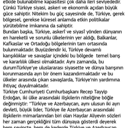
etkide bulunabilme kapasitesi çok daha ileri seviyededir.
Çünkü Türkiye siyasi, askeri ve ekonomik açıdan büyük
güce sahiptir. Nitekim bu güç sayesinde de, Türkiye, gerek
bölgesel, gerekse küresel anlamda etkin politikalar
yürütebilme imkanına da sahiptir.
Bundan başka, Türkiye, askerî ve siyasî yönden dünyanın
en hareketli ve sorunlu ülkelerinin yer aldığı, Balkanlar,
Kafkaslar ve Ortadoğu bölgelerinin tam ortasında
bulunmaktadır. Buyüzdendir ki, Türkiye devamlı
karışıklıklar ve savaşlar içindeki bu bölgede temel barış
ve kararlılık ülkesi olmaktadır. Aynı zamanda, bu
durumTürkiye’ye uluslararası siyasette ve dünya barışının
korunmasında ayrı bir önem kazandırmaktadır ve bu
ülkeler arasında çıkan savaşlarda, Türkiye’nin yardımına
ihtiyaç duyulmaktadır.
Türkiye Cumhuriyeti Cumhurbaşkanı Recep Tayyip
Erdoğan, iki ülke arasındaki ilişkilerin niteliğine böğle
değinmiştir: ‘’Türkiye ve Azerbaycan, aynı ulusun iki ayrı
devleti, büyük lider, Türkiye ile Azerbaycan arasındaki
ilişkilerin mimarlarından biri olan Haydar Aliyevin sözleri
her zaman gerçekliğini tüm dünyaya gösterdi deyerek