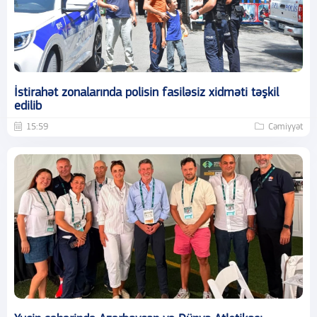
İstirahət zonalarında polisin fasiləsiz xidməti təşkil
edilib
15:59
Cəmiyyət