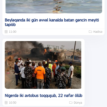
Beyləqanda iki gün əvvəl kanalda batan gəncin meyiti
tapılıb
11:00
Hadisə
Nigerdə iki avtobus toqquşub, 22 nəfər ölüb
10:30
Dünya