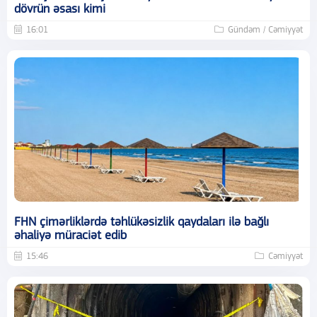
dövrün əsası kimi
16:01
Gündəm / Cəmiyyət
FHN çimərliklərdə təhlükəsizlik qaydaları ilə bağlı
əhaliyə müraciət edib
15:46
Cəmiyyət