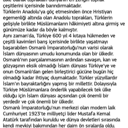
ülke olarak toprakları dünyanın en zengin toprak
çeşitlerini içerisinde barındırmaktadır.
Türklerin Anadolu’ya göç etmesinden önce Hristiyan
egemenliği altında olan Anadolu toprakları, Türklerin
gelişiyle birlikte Müslümanların hâkimiyeti altına girmiş ve
günümüze kadar da böyle kalmıştır.
Aynı zaman'da, Türkiye 600 yıl 4 kıtaya hükmeden ve
çeşitli kavimleri barış içerisinde birlikte yaşatmayı
başarabilen Osmanlı İmparatorluğu’nun varisi olarak
İslam dünyasının umudu konumunda olan bir ülkedir.
Osmanlı’nın parçalanmasının ardından savaşın, kan ve
gözyaşının eksik olmadığı İslam dünyası Türkiye’ye ve
onun Osmanlı’dan gelen birleştirici gücüne bugün hiç
olmadığı kadar ihtiyaç duymaktadır. Türkler yüzyıllardır
İslam’ın bayraktarlığını yapmış bir millettir. Dolayısıyla
Türkiye Müslümanlara önderlik yapabilecek tek ülke
olduğu için İslam dünyası açısından çok önemli bir
yerdedir ve çok önemli bir ülkedir.
Osmanlı İmparatorluğu'nun merkezi olan modern laik
Cumhuriyet 1923'te milliyetçi lider Mustafa Kemal
Atatürk tarafından kuruldu ve dünya devletleri sırasında
kendi mevkiyi bakımından her daim ön sıralarda oldu.