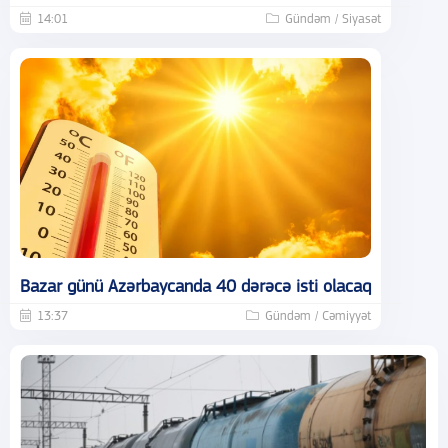
14:01
Gündəm / Siyasət
Bazar günü Azərbaycanda 40 dərəcə isti olacaq
13:37
Gündəm / Cəmiyyət