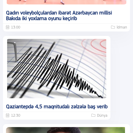
Qadın voleybolçulardan ibarət Azərbaycan millisi
Bakıda iki yoxlama oyunu keçirib
13:00
İdman
Qaziantepdə 4,5 maqnitudalı zəlzələ baş verib
12:30
Dünya