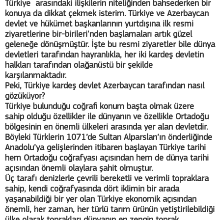
Türkiye arasındaki ilişkilerin niteliğinden bahsederken bir
konuya da dikkat çekmek isterim. Türkiye ve Azerbaycan
devlet ve hükümet başkanlarının yurtdışına ilk resmi
ziyaretlerine bir-birileri'nden başlamaları artık güzel
geleneğe dönüşmüştür. İşte bu resmi ziyaretler bile dünya
devletleri tarafından hayranlıkla, her iki kardeş devletin
halkları tarafından olağanüstü bir şekilde
karşılanmaktadır.
Peki, Türkiye kardeş devlet Azerbaycan tarafından nasıl
gözüküyor?
Türkiye bulunduğu coğrafi konum başta olmak üzere
sahip olduğu özellikler ile dünyanın ve özellikle Ortadoğu
bölgesinin en önemli ülkeleri arasında yer alan devletdir.
Böyleki Türklerin 1071’de Sultan Alparslan’ın önderliğinde
Anadolu’ya gelişlerinden itibaren başlayan Türkiye tarihi
hem Ortadoğu coğrafyası açısından hem de dünya tarihi
açısından önemli olaylara şahit olmuştur.
Üç tarafı denizlerle çevrili bereketli ve verimli topraklara
sahip, kendi coğrafyasında dört iklimin bir arada
yaşanabildiği bir yer olan Türkiye ekonomik açısından
önemli, her zaman, her türlü tarım ürünün yetiştirilebildiği