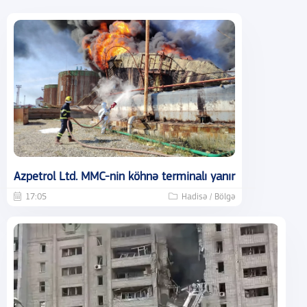
Azpetrol Ltd. MMC-nin köhnə terminalı yanır
17:05
Hadisə / Bölgə