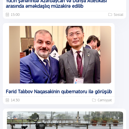
Yucin şəhərində Azərbaycan və Dünya Atletikası
arasında əməkdaşlıq müzakirə edilib
15:00
Sosial
Fərid Talıbov Naqasakinin qubernatoru ilə görüşüb
14:30
Cəmiyyət