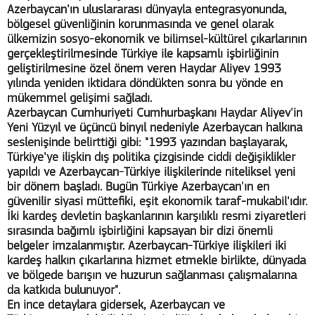
Azerbaycan'ın uluslararası dünyayla entegrasyonunda,
bölgesel güvenliğinin korunmasında ve genel olarak
ülkemizin sosyo-ekonomik ve bilimsel-kültürel çıkarlarının
gerçekleştirilmesinde Türkiye ile kapsamlı işbirliğinin
geliştirilmesine özel önem veren Haydar Aliyev 1993
yılında yeniden iktidara döndükten sonra bu yönde en
mükemmel gelişimi sağladı.
Azerbaycan Cumhuriyeti Cumhurbaşkanı Haydar Aliyev'in
Yeni Yüzyıl ve üçüncü binyıl nedeniyle Azerbaycan halkına
seslenişinde belirttiği gibi: "1993 yazından başlayarak,
Türkiye'ye ilişkin dış politika çizgisinde ciddi değişiklikler
yapıldı ve Azerbaycan-Türkiye ilişkilerinde niteliksel yeni
bir dönem başladı. Bugün Türkiye Azerbaycan'ın en
güvenilir siyasi müttefiki, eşit ekonomik taraf-mukabil'ıdır.
İki kardeş devletin başkanlarının karşılıklı resmi ziyaretleri
sırasında bağımlı işbirliğini kapsayan bir dizi önemli
belgeler imzalanmıştır. Azerbaycan-Türkiye ilişkileri iki
kardeş halkın çıkarlarına hizmet etmekle birlikte, dünyada
ve bölgede barışın ve huzurun sağlanması çalışmalarına
da katkıda bulunuyor".
En ince detaylara gidersek, Azerbaycan ve