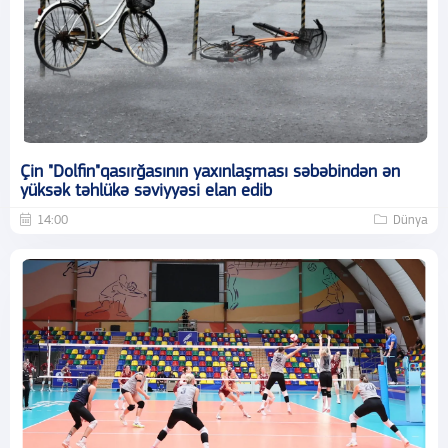
Çin "Dolfin"qasırğasının yaxınlaşması səbəbindən ən
yüksək təhlükə səviyyəsi elan edib
14:00
Dünya