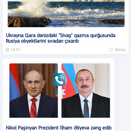
Ukrayna Qara dənizdəki "Sivaş" qazma qurğusunda
Rusiya obyektlərini sıradan çıxarıb
14:17
Dünya
Nikol Paşinyan Prezident İlham Əliyevə zəng edib