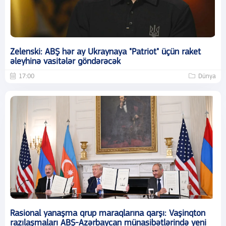
Zelenski: ABŞ hər ay Ukraynaya "Patriot" üçün raket
əleyhinə vasitələr göndərəcək
17:00
Dünya
Rasional yanaşma qrup maraqlarına qarşı: Vaşinqton
razılaşmaları ABŞ-Azərbaycan münasibətlərində yeni