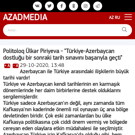
AZAD
MEDIA
AZ
RU
Politoloq Ülkər Piriyeva - "Türkiye-Azerbaycan
dostluğu bir sonraki tarih sınavını başarıyla geçti"
29-10-2020, 13:48
+ A
- A
Azerbaycan ile Türkiye arasındaki ilişkilerin büyük
tarihi vardır!
Türkiye ve Azerbaycan kendi tarihlerinin en karmaşık
dönemlerinde her daim birbirlerine destek olduklarını
sergilemişlerdir.
Türkiye sadece Azerbaycan'ın değil, aynı zamanda tüm
Kafkasya'nın kaderinde önemli rol oynayan üç ana bölge
devletinden biridir. Çok eski zamanlardan bu ülke
Kafkasya politikasına çok ciddi önem vermiş ve bölgede
cereyan eden olaylara etkin müdahalesi ile seçilmiştir.