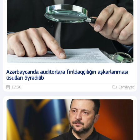
Azərbaycanda auditorlara fırıldaqçılığın aşkarlanması
üsulları öyrədilib
17:30
Cəmiyyət