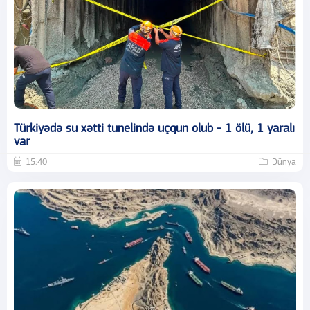
Türkiyədə su xətti tunelində uçqun olub - 1 ölü, 1 yaralı
var
15:40
Dünya