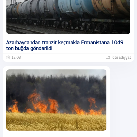
Azərbaycandan tranzit keçməklə Ermənistana 1049
ton buğda göndərildi
12:08
İqtisadiyyat