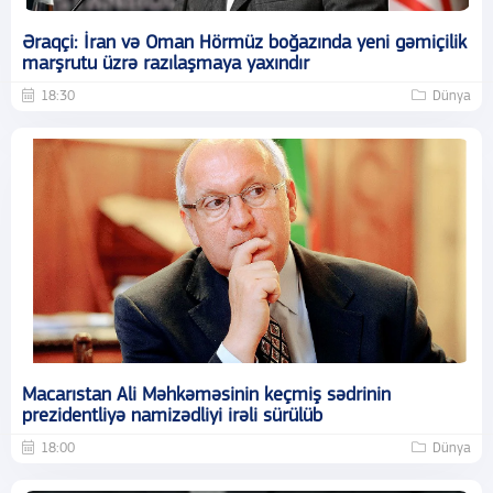
Əraqçi: İran və Oman Hörmüz boğazında yeni gəmiçilik
marşrutu üzrə razılaşmaya yaxındır
18:30
Dünya
Macarıstan Ali Məhkəməsinin keçmiş sədrinin
prezidentliyə namizədliyi irəli sürülüb
18:00
Dünya