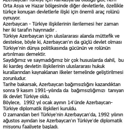
Azerbaycan Türkiye için Kafkasya'da olduğu gibi, hem
Orta Asya ve Hazar bölgesinde diğer devletlerle, özellikle
türkçe konuşan devletlerle ilişki için önemli araç rolünü
oynuyor.
Azerbaycan - Türkiye ilişkilerinin ilerilemesi her zaman
her iki tarafın hayrınadır .
Türkiye Azerbaycan için uluslararası alanda müttefik ve
destekse, böyle ki, Azerbaycan'ın da güçlü devlet olması
Türkiye'nin dünya politikasında gücünün ve rolünün
artırılması demektir.
Saydığımız ve saymadığımız bir çok hususlarda dahil, bu
iki kardeş devletin ilişkilerinin uluslararası hukuk
kurallarından kaynaklanan ilkeler temelinde geliştirilmesi
zorunludur.
Tarihe bakarsak, Azerbaycan bağımsızlığını kazandıktan
sonra 9 kasım 1991-yılında da bağımsızlığımızı tanıyan
ilk devlet Türkiye oldu.
Böylece, 1992 yıl ocak ayının 14'ünde Azerbaycan-
Türkiye diplomatik ilişkileri kuruldu.
O zamandan beri Türkiye'nin Azerbaycan'da, 1992 yılının
ağustos ayından ise Azerbaycan'ın Türkiye'de diplomatik
misyonu faaliyete başladı.