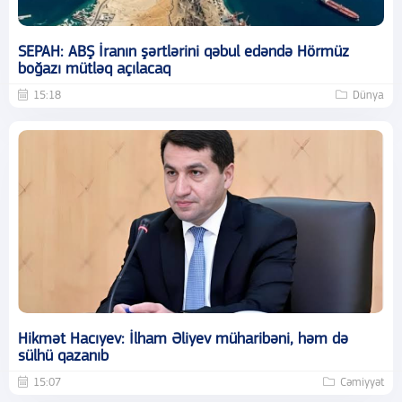
SEPAH: ABŞ İranın şərtlərini qəbul edəndə Hörmüz
boğazı mütləq açılacaq
15:18
Dünya
Hikmət Hacıyev: İlham Əliyev müharibəni, həm də
sülhü qazanıb
15:07
Cəmiyyət