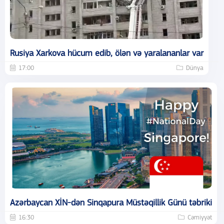
Rusiya Xarkova hücum edib, ölən və yaralananlar var
17:00
Dünya
Azərbaycan XİN-dən Sinqapura Müstəqillik Günü təbriki
16:30
Cəmiyyət