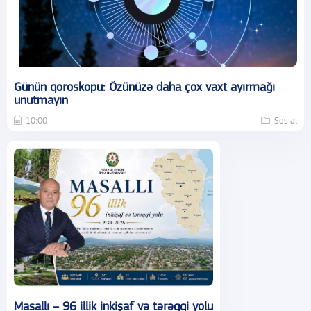
Günün qoroskopu: Özünüzə daha çox vaxt ayırmağı
unutmayın
10:00
Sosial
Masallı – 96 illik inkişaf və tərəqqi yolu