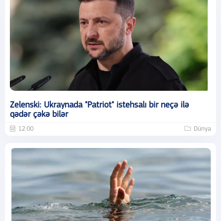
Zelenski: Ukraynada "Patriot" istehsalı bir neçə ilə
qədər çəkə bilər
12:00
Dünya