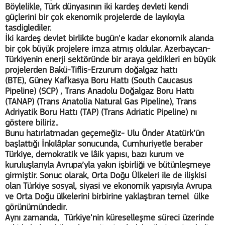
Böylelikle, Türk dünyasının iki kardeş devleti kendi
güçlerini bir çok ekenomik projelerde de layıkıyla
tasdiglediler.
İki kardeş devlet birlikte bugün'e kadar ekonomik alanda
bir çok büyük projelere imza atmış oldular. Azerbaycan-
Türkiyenin enerji sektöründe bir araya geldikleri en büyük
projelerden Bakü-Tiflis-Erzurum doğalgaz hattı
(BTE), Güney Kafkasya Boru Hattı (South Caucasus
Pipeline) (SCP) , Trans Anadolu Doğalgaz Boru Hattı
(TANAP) (Trans Anatolia Natural Gas Pipeline), Trans
Adriyatik Boru Hattı (TAP) (Trans Adriatic Pipeline) nı
göstere biliriz..
Bunu hatırlatmadan geçemeğiz- Ulu Önder Atatürk’ün
başlattığı İnkılâplar sonucunda, Cumhuriyetle beraber
Türkiye, demokratik ve lâik yapısı, bazı kurum ve
kuruluşlarıyla Avrupa’yla yakın işbirliği ve bütünleşmeye
girmiştir. Sonuc olarak, Orta Doğu Ülkeleri ile de ilişkisi
olan Türkiye sosyal, siyasi ve ekonomik yapısıyla Avrupa
ve Orta Doğu ülkelerini birbirine yaklaştıran temel ülke
görünümündedir.
Aynı zamanda, Türkiye'nin küreselleşme süreci üzerinde