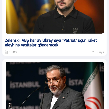
Zelenski: ABŞ hər ay Ukraynaya "Patriot" üçün raket
əleyhinə vasitələr göndərəcək
19:00
Dünya