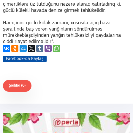
çimərliklərə üz tutduğunu nəzərə alaraq xatırladırıq ki,
güclü küləkli havada dənizə girmək təhlükəlidir.
Həmçinin, güclü külək zamanı, xüsusilə açıq hava
şəraitində baş verən yanğınların söndürülməsi
mürəkkəbləşdiyindən yanğın təhlükəsizliyi qaydalarına
ciddi riayət edilməlidir”.
Facebook-da Paylaş
Şərhlər (0)