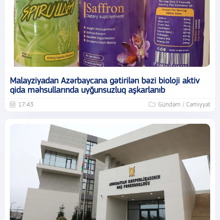
Malayziyadan Azərbaycana gətirilən bəzi bioloji aktiv
qida məhsullarında uyğunsuzluq aşkarlanıb
17:43
Gündəm / Cəmiyyət