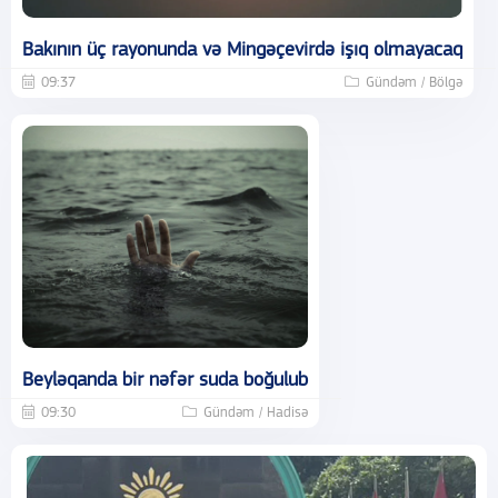
Bakının üç rayonunda və Mingəçevirdə işıq olmayacaq
09:37
Gündəm / Bölgə
Beyləqanda bir nəfər suda boğulub
09:30
Gündəm / Hadisə