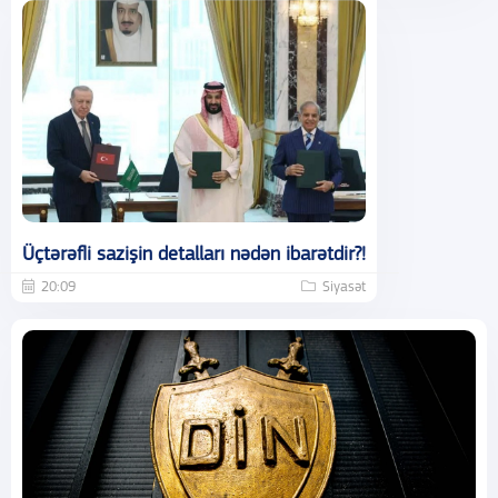
Üçtərəfli sazişin detalları nədən ibarətdir?!
20:09
Siyasət