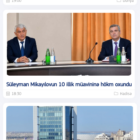
19:00
Dünya
Süleyman Mikayılovun 10 illik müavininə hökm oxundu
18:30
Hadisə