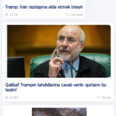
Tramp: İran razılaşma əldə etmək istəyir
14:34
Cəmiyyət
Qalibaf Trampın təhdidlərinə cavab verib: qurtarın bu
teatrı!
12:40
Dünya