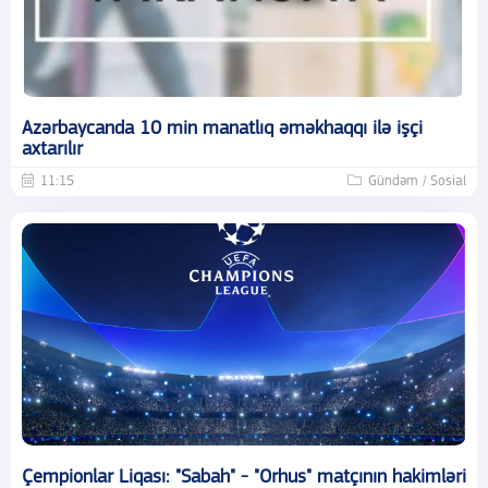
Azərbaycanda 10 min manatlıq əməkhaqqı ilə işçi
axtarılır
11:15
Gündəm / Sosial
Çempionlar Liqası: "Sabah" - "Orhus" matçının hakimləri