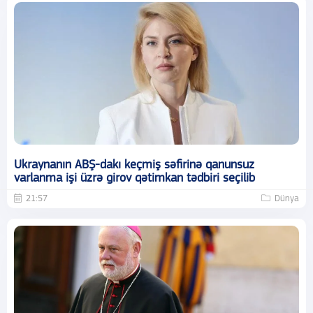
Ukraynanın ABŞ-dakı keçmiş səfirinə qanunsuz
varlanma işi üzrə girov qətimkan tədbiri seçilib
21:57
Dünya