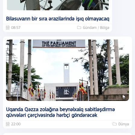
Biləsuvarın bir sıra ərazilərində işıq olmayacaq
08:57
Gündəm / Bölgə
Uqanda Qəzza zolağına beynəlxalq sabitləşdirmə
qüvvələri çərçivəsində hərbçi göndərəcək
22:00
Dünya