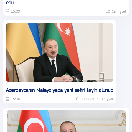
edir
15:09
Cəmiyyət
Azərbaycanın Malayziyada yeni səfiri təyin olunub
15:00
Gündəm / Cəmiyyət