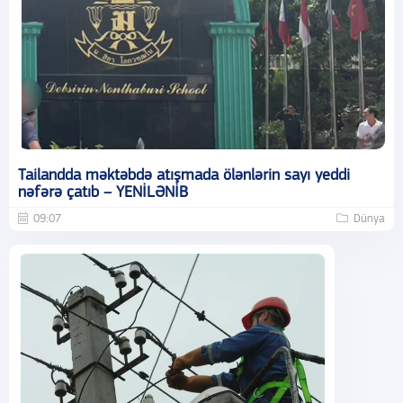
Tailandda məktəbdə atışmada ölənlərin sayı yeddi
nəfərə çatıb – YENİLƏNİB
09:07
Dünya