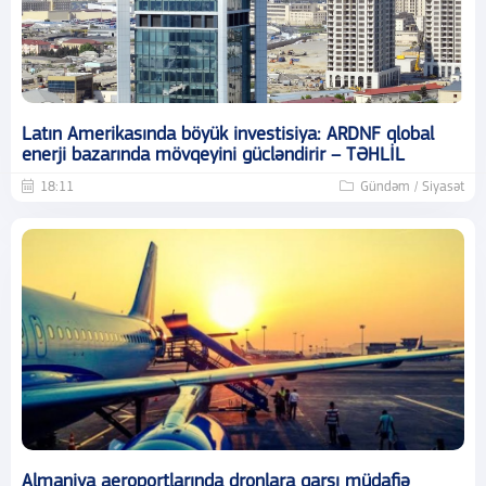
Latın Amerikasında böyük investisiya: ARDNF qlobal
enerji bazarında mövqeyini gücləndirir – TƏHLİL
18:11
Gündəm / Siyasət
Almaniya aeroportlarında dronlara qarşı müdafiə