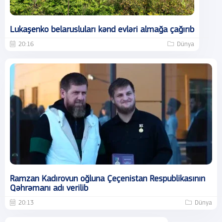
Lukaşenko belarusluları kənd evləri almağa çağırıb
20:16
Dünya
Ramzan Kadırovun oğluna Çeçenistan Respublikasının
Qəhrəmanı adı verilib
20:13
Dünya