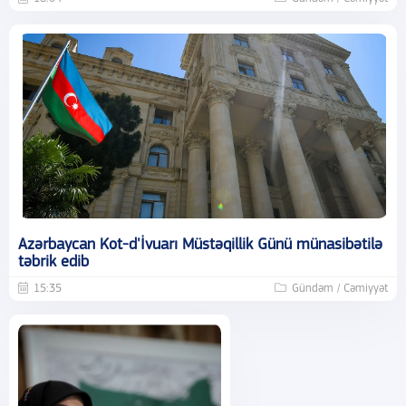
Azərbaycan Kot-d'İvuarı Müstəqillik Günü münasibətilə
təbrik edib
15:35
Gündəm / Cəmiyyət