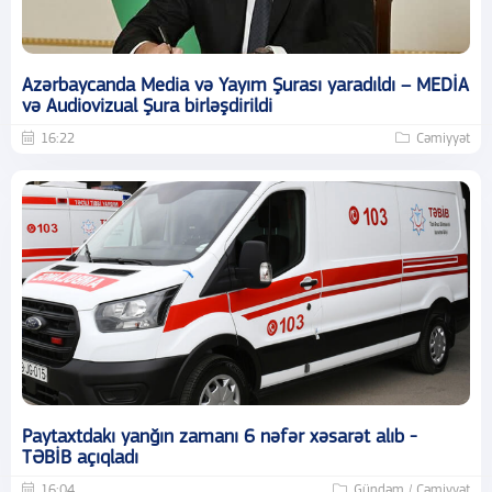
Azərbaycanda Media və Yayım Şurası yaradıldı – MEDİA
və Audiovizual Şura birləşdirildi
16:22
Cəmiyyət
Paytaxtdakı yanğın zamanı 6 nəfər xəsarət alıb -
TƏBİB açıqladı
16:04
Gündəm / Cəmiyyət