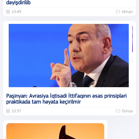
dəyişdirilib
10:49
İdman
Paşinyan: Avrasiya İqtisadi İttifaqının əsas prinsipləri
praktikada tam həyata keçirilmir
10:37
Dünya