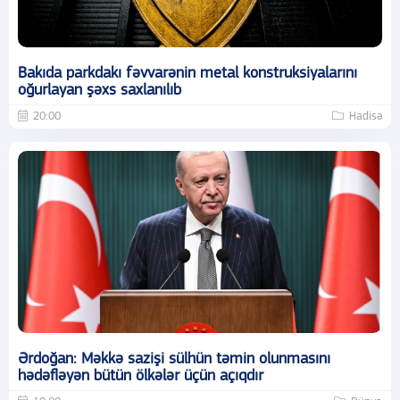
Bakıda parkdakı fəvvarənin metal konstruksiyalarını
oğurlayan şəxs saxlanılıb
20:00
Hadisə
Ərdoğan: Məkkə sazişi sülhün təmin olunmasını
hədəfləyən bütün ölkələr üçün açıqdır