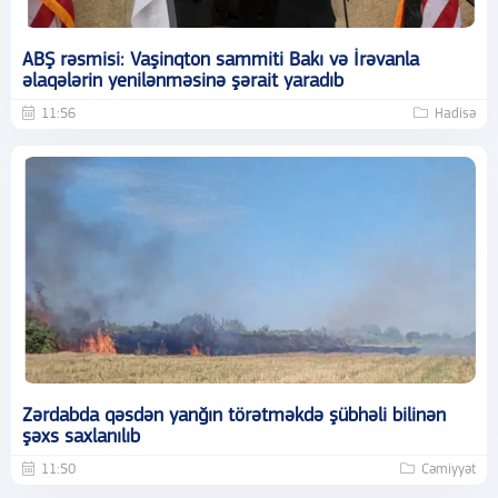
ABŞ rəsmisi: Vaşinqton sammiti Bakı və İrəvanla
əlaqələrin yenilənməsinə şərait yaradıb
11:56
Hadisə
Zərdabda qəsdən yanğın törətməkdə şübhəli bilinən
şəxs saxlanılıb
11:50
Cəmiyyət