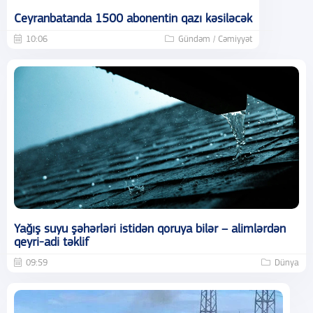
Ceyranbatanda 1500 abonentin qazı kəsiləcək
10:06
Gündəm / Cəmiyyət
Yağış suyu şəhərləri istidən qoruya bilər – alimlərdən
qeyri-adi təklif
09:59
Dünya