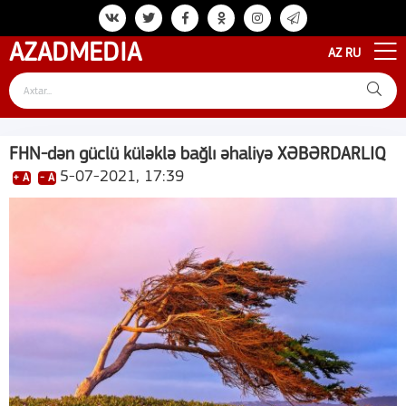
AZAD
MEDIA
AZ
RU
FHN-dən güclü küləklə bağlı əhaliyə XƏBƏRDARLIQ
5-07-2021, 17:39
+ A
- A