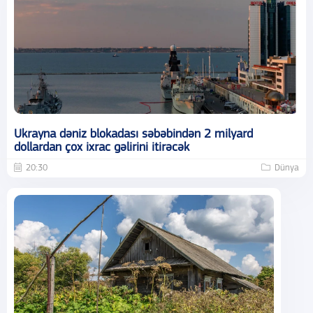
Ukrayna dəniz blokadası səbəbindən 2 milyard
dollardan çox ixrac gəlirini itirəcək
20:30
Dünya