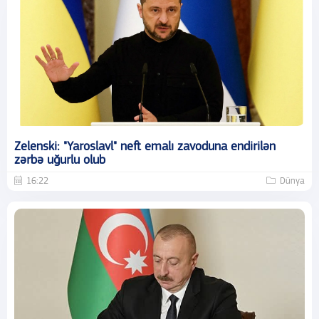
Zelenski: "Yaroslavl" neft emalı zavoduna endirilən
zərbə uğurlu olub
16:22
Dünya