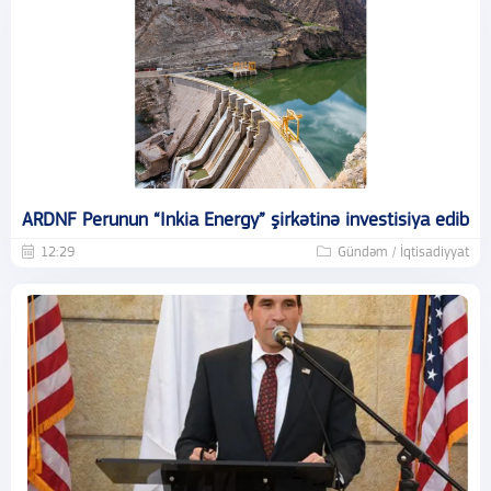
ARDNF Perunun “Inkia Energy” şirkətinə investisiya edib
12:29
Gündəm / İqtisadiyyat