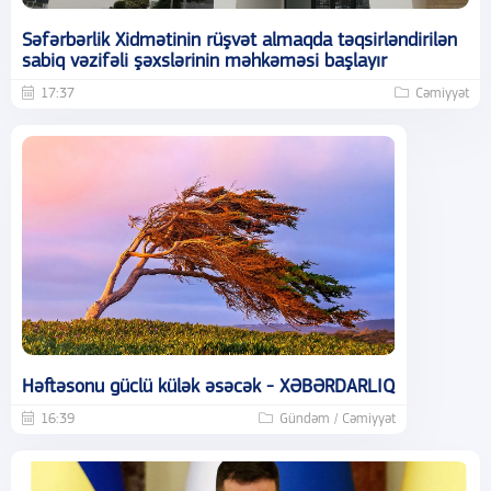
Səfərbərlik Xidmətinin rüşvət almaqda təqsirləndirilən
sabiq vəzifəli şəxslərinin məhkəməsi başlayır
17:37
Cəmiyyət
Həftəsonu güclü külək əsəcək - XƏBƏRDARLIQ
16:39
Gündəm / Cəmiyyət