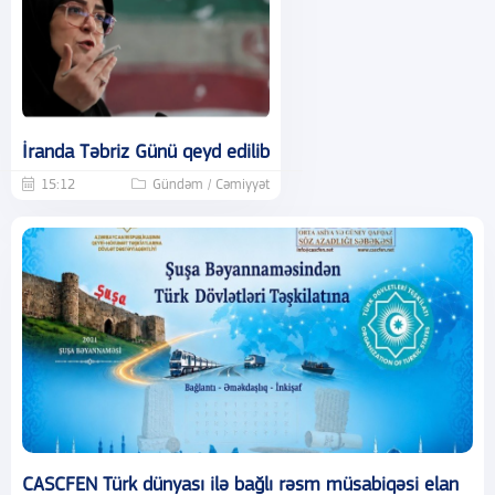
İranda Təbriz Günü qeyd edilib
15:12
Gündəm / Cəmiyyət
CASCFEN Türk dünyası ilə bağlı rəsm müsabiqəsi elan