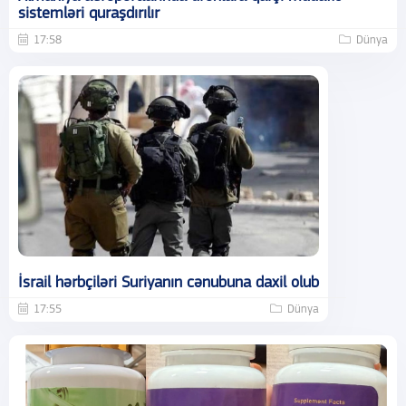
sistemləri quraşdırılır
17:58
Dünya
İsrail hərbçiləri Suriyanın cənubuna daxil olub
17:55
Dünya