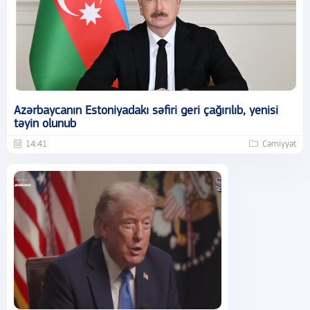
Azərbaycanın Estoniyadakı səfiri geri çağırılıb, yenisi
təyin olunub
14:41
Cəmiyyət