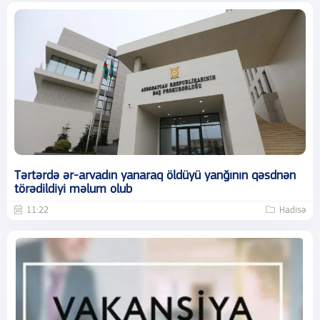
Tərtərdə ər-arvadın yanaraq öldüyü yanğının qəsdnən
törədildiyi məlum olub
11:22
Hadisə