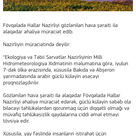
Fövqəladə Hallar Nazirliyi gözlənilən hava şəraiti ilə
əlaqədar əhaliyə müraciət edib.
Nazirliyin müraciətində deyilir:
“Ekologiya və Təbii Sərvətlər Nazirliyinin Milli
Hidrometeorologiya Xidmətinin məlumatına görə, iyulun
7-dək ölkə ərazisində, xüsusilə Bakıda və Abşeron
yarımadasında arabir güclü küləyin əsəcəyi
proqnozlaşdırılır.
Gözlənilən hava şəraiti ilə əlaqədar Fövqəladə Hallar
Nazirliyi əhaliyə müraciət edərək, güclü küləyin səbəb ola
biləcəyi təhlükələrdən qorunmaq üçün diqqətli olmağı və
müvafiq təhlükəsizlik qaydalarına ciddi əməl etməyi
tövsiyə edir.
Xüsusilə, yay fəslində insanların istirahət üçün