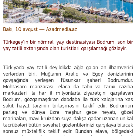
Bakı, 10 avqust — Azadmedia.az
Türkegey’in bir nömrəli yay destinasiyası Bodrum, son bir
yay tətili axtarışında olan turistləri qarşılamağı gözləyir.
Türkiyədə yay tətili deyildikdə ağla gələn ən ilhamverici
yerlərdən biri, Muğlanın Aralıq və Egey dənizlərinin
qovşağında yerləşən füsunkar şəhəri Bodrumdur.
Möhtəşəm mənzərəsi, eləcə də təbii və tarixi cazibə
mərkəzləri ilə hər il milyonlarla ziyarətçini qarşılayan
Bodrum, gözqamaşdıran dəbdəbə ilə türk xalqlarına xas
sakit həyat tərzinin birləşməsini təklif edir. Bodrumun
parlaq və dünya üzrə məşhur gecə həyatı, gözəl
marinaları, mavi kruizdən suya dalışa qədər uzanan unikal
təcrübələri bütün səyahət gözləntilərinizi qarşılaya biləcək
sonsuz müxtəliflik təklif edir. Bundan əlavə, bölgədəki