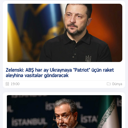
Zelenski: ABŞ hər ay Ukraynaya "Patriot" üçün raket
əleyhinə vasitələr göndərəcək
19:00
Dünya