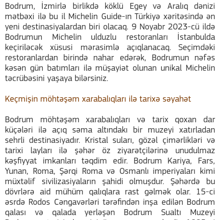
Bodrum, İzmirlə birlikdə köklü Egey və Aralıq dənizi
mətbəxi ilə bu il Michelin Guide-ın Türkiyə xəritəsində ən
yeni destinasiyalardan biri olacaq. 9 Noyabr 2023-cü ildə
Bodrumun Michelin ulduzlu restoranları İstanbulda
keçiriləcək xüsusi mərasimlə açıqlanacaq. Seçimdəki
restoranlardan birində nahar edərək, Bodrumun nəfəs
kəsən gün batımları ilə müşayiət olunan unikal Michelin
təcrübəsini yaşaya bilərsiniz.
Keçmişin möhtəşəm xarabalıqları ilə tarixə səyahət
Bodrum möhtəşəm xarabalıqları və tarix qoxan dar
küçələri ilə açıq səma altındakı bir muzeyi xatırladan
sehrli destinasiyadır. Kristal suları, gözəl çimərlikləri və
tarixi layları ilə şəhər öz ziyarətçilərinə unudulmaz
kəşfiyyat imkanları təqdim edir. Bodrum Kariya, Fars,
Yunan, Roma, Şərqi Roma və Osmanlı imperiyaları kimi
müxtəlif sivilizasiyaların şahidi olmuşdur. Şəhərdə bu
dövrlərə aid mühüm qalıqlara rast gəlmək olar. 15-ci
əsrdə Rodos Cəngavərləri tərəfindən inşa edilən Bodrum
qalası və qalada yerləşən Bodrum Sualtı Muzeyi