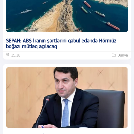
SEPAH: ABŞ İranın şərtlərini qəbul edəndə Hörmüz
boğazı mütləq açılacaq
15:18
Dünya