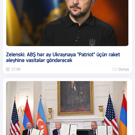
Zelenski: ABŞ hər ay Ukraynaya "Patriot" üçün raket
əleyhinə vasitələr göndərəcək
17:00
Dünya