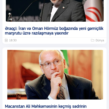
Əraqçi: İran və Oman Hörmüz boğazında yeni gəmiçilik
marşrutu üzrə razılaşmaya yaxındır
18:30
Dünya
Macarıstan Ali Məhkəməsinin keçmiş sədrinin