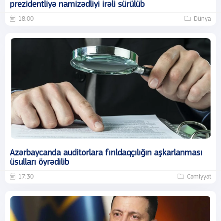
prezidentliyə namizədliyi irəli sürülüb
18:00
Dünya
Azərbaycanda auditorlara fırıldaqçılığın aşkarlanması
üsulları öyrədilib
17:30
Cəmiyyət