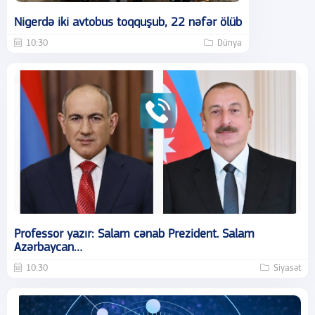
Nigerdə iki avtobus toqquşub, 22 nəfər ölüb
10:30
Dünya
Professor yazır: Salam cənab Prezident. Salam
Azərbaycan…
10:30
Siyasət