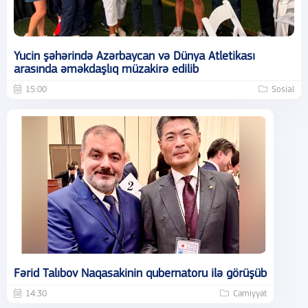
Yucin şəhərində Azərbaycan və Dünya Atletikası
arasında əməkdaşlıq müzakirə edilib
15:00
Sosial
Fərid Talıbov Naqasakinin qubernatoru ilə görüşüb
14:30
Cəmiyyət