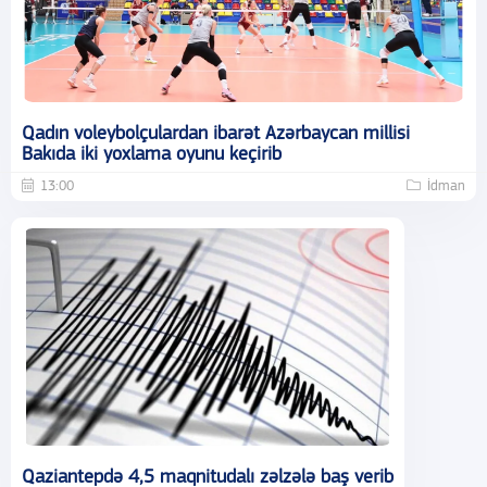
Qadın voleybolçulardan ibarət Azərbaycan millisi
Bakıda iki yoxlama oyunu keçirib
13:00
İdman
Qaziantepdə 4,5 maqnitudalı zəlzələ baş verib