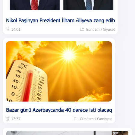
Nikol Paşinyan Prezident İlham Əliyevə zəng edib
14:01
Gündəm / Siyasət
Bazar günü Azərbaycanda 40 dərəcə isti olacaq
13:37
Gündəm / Cəmiyyət