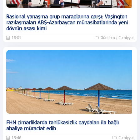
Rasional yanaşma qrup maraqlarına qarşı: Vaşinqton
razılaşmaları ABŞ-Azərbaycan münasibətlərində yeni
dövrün əsası kimi
16:01
Gündəm / Cəmiyyət
FHN çimərliklərdə təhlükəsizlik qaydaları ilə bağlı
əhaliyə müraciət edib
15:46
Cəmiyyət