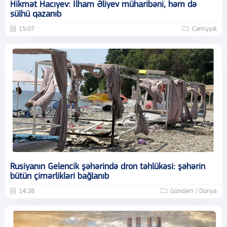
Hikmət Hacıyev: İlham Əliyev müharibəni, həm də
sülhü qazanıb
15:07
Cəmiyyət
Rusiyanın Gelencik şəhərində dron təhlükəsi: şəhərin
bütün çimərlikləri bağlanıb
14:28
Gündəm / Dünya