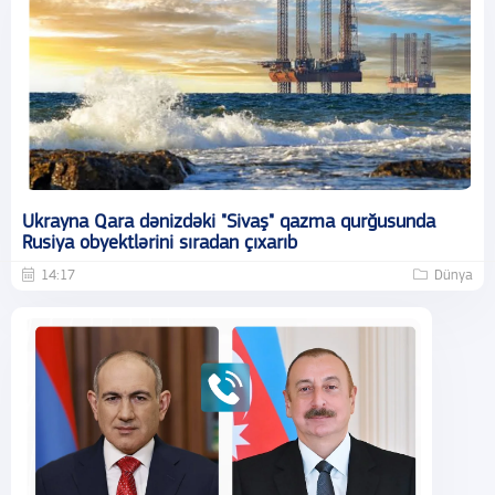
Ukrayna Qara dənizdəki "Sivaş" qazma qurğusunda
Rusiya obyektlərini sıradan çıxarıb
14:17
Dünya