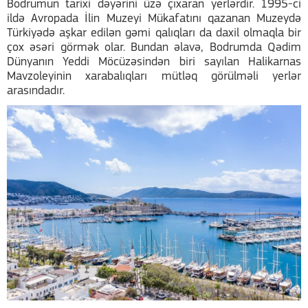
Bodrumun tarixi dəyərini üzə çıxaran yerlərdir. 1995-ci
ildə Avropada İlin Muzeyi Mükafatını qazanan Muzeydə
Türkiyədə aşkar edilən gəmi qalıqları da daxil olmaqla bir
çox əsəri görmək olar. Bundan əlavə, Bodrumda Qədim
Dünyanın Yeddi Möcüzəsindən biri sayılan Halikarnas
Mavzoleyinin xarabalıqları mütləq görülməli yerlər
arasındadır.