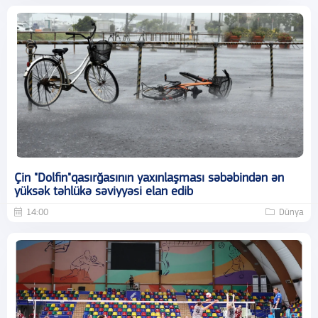
Çin "Dolfin"qasırğasının yaxınlaşması səbəbindən ən
yüksək təhlükə səviyyəsi elan edib
14:00
Dünya