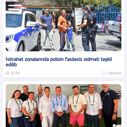
İstirahət zonalarında polisin fasiləsiz xidməti təşkil
edilib
15:59
Cəmiyyət