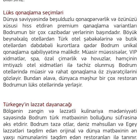
Lüks qonaqlama seçimləri
Dünya səviyyəsində beşulduzlu qonaqpərvərlik və özünüzü
xüsusi hiss etdirən premium qanaqlama variantları
Bodrumun bir çox cazibədar yerlərinin başındadır. Böyük
beynəlxalq otellərdən Türk otel şəbəkələrinə və butik
otellərdən dəbdəbəli kurortlara qədər Bodrum unikal
qonaqlama qabiliyyətinə malikdir. Müasir müəssisələr, VIP
xidmətlər, spa, özəl çimərlik və hovuzlar, həmçinin
imtiyazlı otel xidmətləri ilə təchiz olunmuş Bodrum
otellərində müasir və rahat qonaqlama öz ziyarətçilərini
gözləyir. Bundan əlavə, dünyaca məşhur bir çox restoran
Bodrumun lüks otellərində yerləşir.
Türkegey’in ləzzət dayanacağı
Bölgənin zəngin və ləzzətli kulinariya mədəniyyəti
sayəsində Bodrum türk mətbəxinin bolluğunu süfrəsinə
əks etdirir. Bodrum təzə otlar, dəniz məhsulları və Egey
ləzzətləri təqdim edən orijinal və dünya mətbəxinin ən
yaxşı nümunələrini təqdim edən restoranları ilə tanınır.