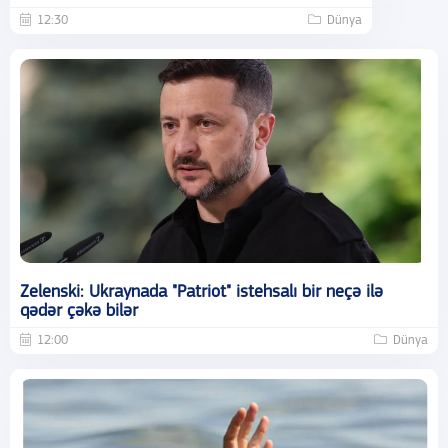
12:30
Dünya
Zelenski: Ukraynada "Patriot" istehsalı bir neçə ilə
qədər çəkə bilər
12:00
Dünya