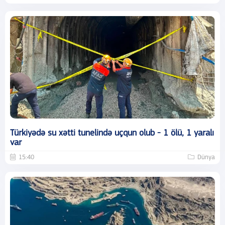
Türkiyədə su xətti tunelində uçqun olub - 1 ölü, 1 yaralı
var
15:40
Dünya