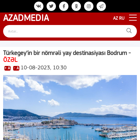
AZAD
MEDIA
AZ
RU
Türkegey’in bir nömrəli yay destinasiyası Bodrum -
ÖZƏL
10-08-2023, 10:30
+ A
- A