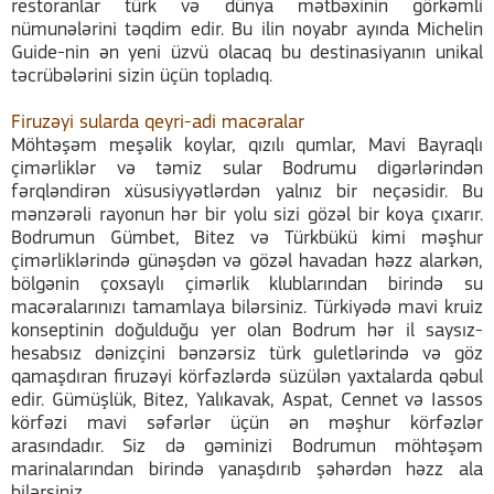
restoranlar türk və dünya mətbəxinin görkəmli
nümunələrini təqdim edir. Bu ilin noyabr ayında Michelin
Guide-nin ən yeni üzvü olacaq bu destinasiyanın unikal
təcrübələrini sizin üçün topladıq.
Firuzəyi sularda qeyri-adi macəralar
Möhtəşəm meşəlik koylar, qızılı qumlar, Mavi Bayraqlı
çimərliklər və təmiz sular Bodrumu digərlərindən
fərqləndirən xüsusiyyətlərdən yalnız bir neçəsidir. Bu
mənzərəli rayonun hər bir yolu sizi gözəl bir koya çıxarır.
Bodrumun Gümbet, Bitez və Türkbükü kimi məşhur
çimərliklərində günəşdən və gözəl havadan həzz alarkən,
bölgənin çoxsaylı çimərlik klublarından birində su
macəralarınızı tamamlaya bilərsiniz. Türkiyədə mavi kruiz
konseptinin doğulduğu yer olan Bodrum hər il saysız-
hesabsız dənizçini bənzərsiz türk guletlərində və göz
qamaşdıran firuzəyi körfəzlərdə süzülən yaxtalarda qəbul
edir. Gümüşlük, Bitez, Yalıkavak, Aspat, Cennet və Iassos
körfəzi mavi səfərlər üçün ən məşhur körfəzlər
arasındadır. Siz də gəminizi Bodrumun möhtəşəm
marinalarından birində yanaşdırıb şəhərdən həzz ala
bilərsiniz.