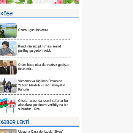
KÖŞƏ
Özüm üçün (hekayə)
Kəndlinin sıxışdırılması sosial
partlayışa gedən yoldur
Ölüm haqq olsa da, vaxtsız gedişlər
üzücüdür...
Vicdanın və Kişiliyin Ünvanına
Yazılan Məktub – Hacı Hekayətin
Ruhuna
Ölkələr arasında rəsmi səfərlər bu
əlaqələrə çox önəm verildiyinə bir
sübutdur - Özəl
XƏBƏR LENTİ
Ukrayna Qara dənizdəki "Sivaş"