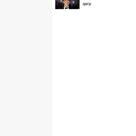
qarşı