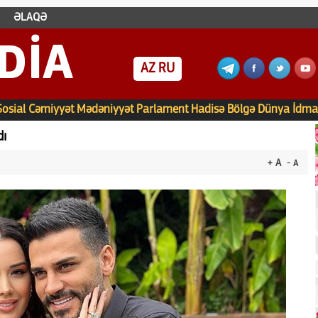
ƏLAQƏ
DIA
AZ
RU
Sosial
Cəmiyyət
Mədəniyyət
Parlament
Hadisə
Bölgə
Dünya
İdma
dı
+ A
- A