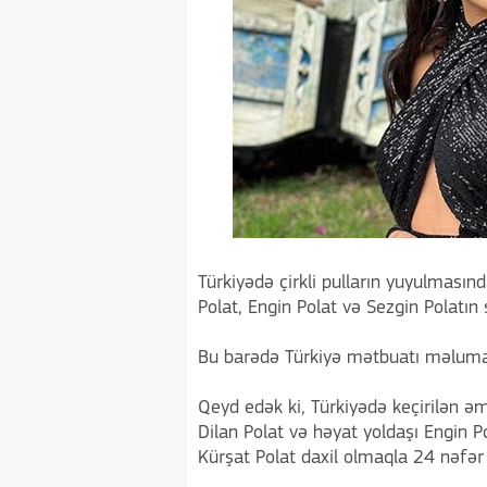
Türkiyədə çirkli pulların yuyulmasın
Polat, Engin Polat və Sezgin Polatın
Bu barədə Türkiyə mətbuatı məluma
Qeyd edək ki, Türkiyədə keçirilən ə
Dilan Polat və həyat yoldaşı Engin P
Kürşat Polat daxil olmaqla 24 nəfər 