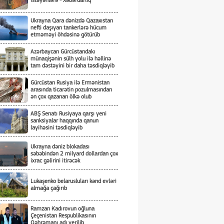
istəyənlərə - Xəbərdarlıq
Ukrayna Qara dənizdə Qazaxıstan
nefti daşıyan tankerlərə hücum
etməməyi öhdəsinə götürüb
Azərbaycan Gürcüstandakı
münaqişənin sülh yolu ilə həllinə
tam dəstəyini bir daha təsdiqləyib
Gürcüstan Rusiya ilə Ermənistan
arasında ticarətin pozulmasından
ən çox qazanan ölkə olub
ABŞ Senatı Rusiyaya qarşı yeni
sanksiyalar haqqında qanun
layihəsini təsdiqləyib
Ukrayna dəniz blokadası
səbəbindən 2 milyard dollardan çox
ixrac gəlirini itirəcək
Lukaşenko belarusluları kənd evləri
almağa çağırıb
Ramzan Kadırovun oğluna
Çeçenistan Respublikasının
Qəhrəmanı adı verilib