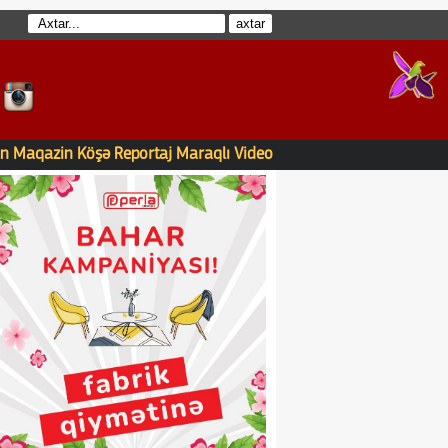
n
Maqazin
Köşə
Reportaj
Maraqlı
Video