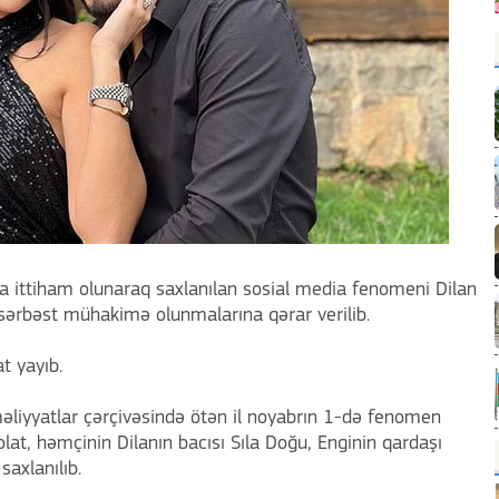
da ittiham olunaraq saxlanılan sosial media fenomeni Dilan
 sərbəst mühakimə olunmalarına qərar verilib.
t yayıb.
məliyyatlar çərçivəsində ötən il noyabrın 1-də fenomen
olat, həmçinin Dilanın bacısı Sıla Doğu, Enginin qardaşı
saxlanılıb.