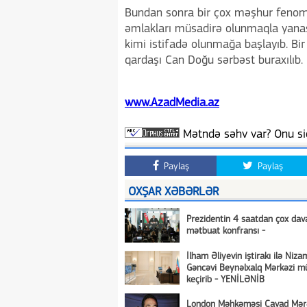
Bundan sonra bir çox məşhur fenomen
əmlakları müsadirə olunmaqla yanaş
kimi istifadə olunmağa başlayıb. Bir
qardaşı Can Doğu sərbəst buraxılıb.
www.AzadMedia.az
Mətndə səhv var? Onu siç
Paylaş
Paylaş
OXŞAR XƏBƏRLƏR
Prezidentin 4 saatdan çox da
mətbuat konfransı -
İlham Əliyevin iştirakı ilə Niza
Gəncəvi Beynəlxalq Mərkəzi mü
keçirib - YENİLƏNİB
London Məhkəməsi Cavad Mər