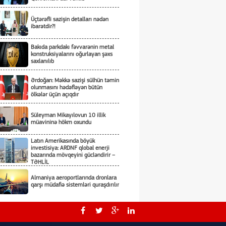
Üçtərəfli sazişin detalları nədən
ibarətdir?!
Bakıda parkdakı fəvvarənin metal
konstruksiyalarını oğurlayan şəxs
saxlanılıb
Ərdoğan: Məkkə sazişi sülhün təmin
olunmasını hədəfləyən bütün
ölkələr üçün açıqdır
Süleyman Mikayılovun 10 illik
müavininə hökm oxundu
Latın Amerikasında böyük
investisiya: ARDNF qlobal enerji
bazarında mövqeyini gücləndirir –
TƏHLİL
Almaniya aeroportlarında dronlara
qarşı müdafiə sistemləri quraşdırılır
İsrail hərbçiləri Suriyanın cənubuna
daxil olub