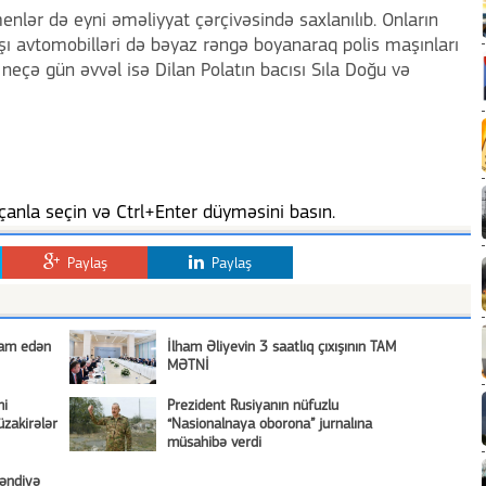
lər də eyni əməliyyat çərçivəsində saxlanılıb. Onların
ı avtomobilləri də bəyaz rəngə boyanaraq polis maşınları
 neçə gün əvvəl isə Dilan Polatın bacısı Sıla Doğu və
anla seçin və Ctrl+Enter düyməsini basın.
Paylaş
Paylaş
vam edən
İlham Əliyevin 3 saatlıq çıxışının TAM
MƏTNİ
mi
Prezident Rusiyanın nüfuzlu
zakirələr
“Nasionalnaya oborona” jurnalına
müsahibə verdi
əndiyə