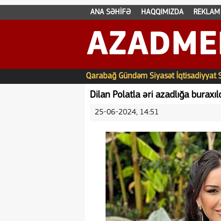
ANA SƏHİFƏ
HAQQIMIZDA
REKLAM
AZADME
Qarabağ
Gündəm
Siyasət
İqtisadiyyat
Dilan Polatla əri azadlığa buraxıl
25-06-2024, 14:51