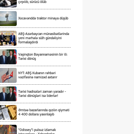
çırpılıb, sürücü ölüb
Xocavənddə traktor minaya düşüb
ABŞ-Azərbaycan münasibətlərində
yeni mərhələ sülh gündəliyini
formalaşdırdı
Vaşinqton Bəyannaməsinin bir ili:
Tarixi dönüş
NYT: ABŞ Kubanın rəhbəri
vəzifəsinə namizəd axtarır
Tarixi hadisələri zaman yaradır -
Tarixi dönüşləri isə liderlər!
Əmtəə bazarlarında qızılın qiyməti
4 400 dollara yaxınlaşıb
“Odissey”i pulsuz izləmək