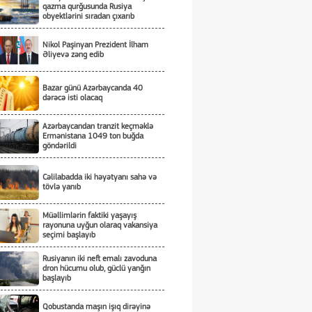
qazma qurğusunda Rusiya
obyektlərini sıradan çıxarıb
Nikol Paşinyan Prezident İlham
Əliyevə zəng edib
Bazar günü Azərbaycanda 40
dərəcə isti olacaq
Azərbaycandan tranzit keçməklə
Ermənistana 1049 ton buğda
göndərildi
Cəlilabadda iki həyətyanı sahə və
tövlə yanıb
Müəllimlərin faktiki yaşayış
rayonuna uyğun olaraq vakansiya
seçimi başlayıb
Rusiyanın iki neft emalı zavoduna
dron hücumu olub, güclü yanğın
başlayıb
Qobustanda maşın işıq dirəyinə