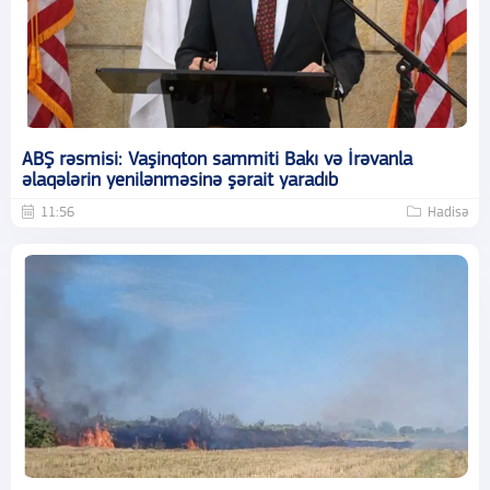
ABŞ rəsmisi: Vaşinqton sammiti Bakı və İrəvanla
əlaqələrin yenilənməsinə şərait yaradıb
11:56
Hadisə