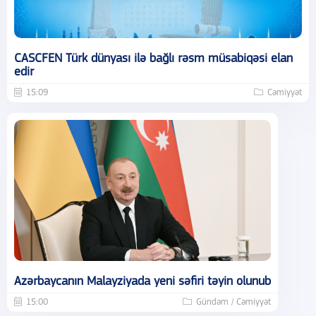
CASCFEN Türk dünyası ilə bağlı rəsm müsabiqəsi elan
edir
15:09
Cəmiyyət
Azərbaycanın Malayziyada yeni səfiri təyin olunub
15:00
Gündəm / Cəmiyyət