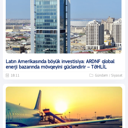
Latın Amerikasında böyük investisiya: ARDNF qlobal
enerji bazarında mövqeyini gücləndirir – TƏHLİL
18:11
Gündəm / Siyasət