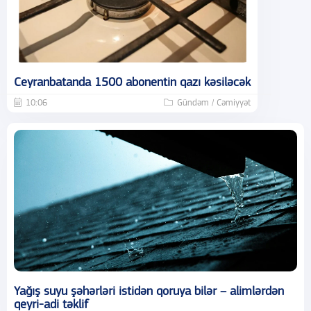
Ceyranbatanda 1500 abonentin qazı kəsiləcək
10:06
Gündəm / Cəmiyyət
Yağış suyu şəhərləri istidən qoruya bilər – alimlərdən
qeyri-adi təklif