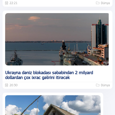
22:21
Dünya
Ukrayna dəniz blokadası səbəbindən 2 milyard
dollardan çox ixrac gəlirini itirəcək
20:30
Dünya