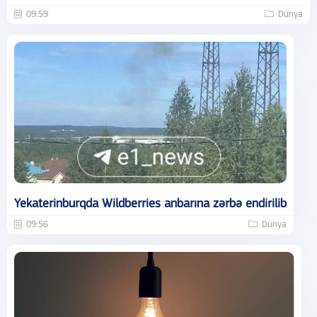
09:59
Dünya
Yekaterinburqda Wildberries anbarına zərbə endirilib
09:56
Dünya