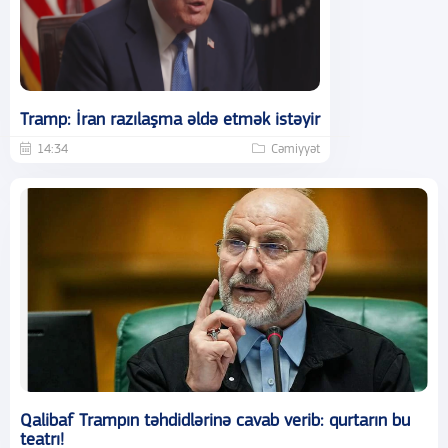
Tramp: İran razılaşma əldə etmək istəyir
14:34
Cəmiyyət
Qalibaf Trampın təhdidlərinə cavab verib: qurtarın bu
teatrı!