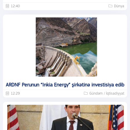
12:40
Dünya
ARDNF Perunun “Inkia Energy” şirkətinə investisiya edib
12:29
Gündəm / İqtisadiyyat