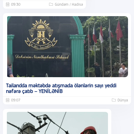
09:30
Gündəm / Hadisə
Tailandda məktəbdə atışmada ölənlərin sayı yeddi
nəfərə çatıb – YENİLƏNİB
09:07
Dünya