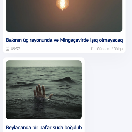
Bakının üç rayonunda və Mingəçevirdə işıq olmayacaq
09:37
Gündəm / Bölgə
Beyləqanda bir nəfər suda boğulub