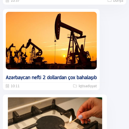
10:37
Dünya
Azərbaycan nefti 2 dollardan çox bahalaşıb
10:11
İqtisadiyyat