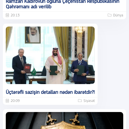
Ramzan Kadırovun oğluna Çeçenistan Respublikasının
Qəhrəmanı adı verilib
20:13
Dünya
Üçtərəfli sazişin detalları nədən ibarətdir?!
20:09
Siyasət