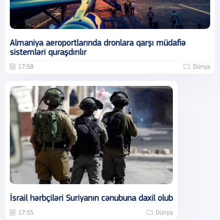
Almaniya aeroportlarında dronlara qarşı müdafiə
sistemləri quraşdırılır
17:58
Dünya
İsrail hərbçiləri Suriyanın cənubuna daxil olub
17:55
Dünya