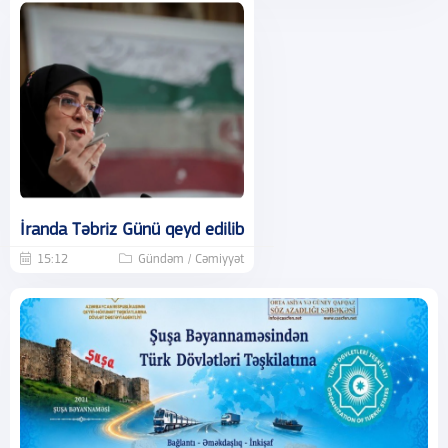
İranda Təbriz Günü qeyd edilib
15:12
Gündəm / Cəmiyyət