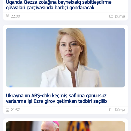
Uqanda Qəzza zolağına beynəlxalq sabitləşdirmə
qüvvələri çərçivəsində hərbçi göndərəcək
22:00
Dünya
Ukraynanın ABŞ-dakı keçmiş səfirinə qanunsuz
varlanma işi üzrə girov qətimkan tədbiri seçilib
21:57
Dünya