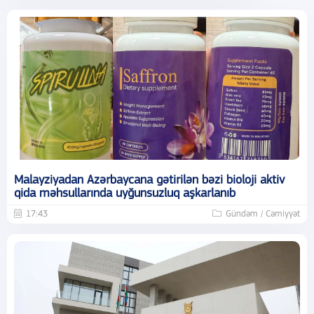
Malayziyadan Azərbaycana gətirilən bəzi bioloji aktiv
qida məhsullarında uyğunsuzluq aşkarlanıb
17:43
Gündəm / Cəmiyyət