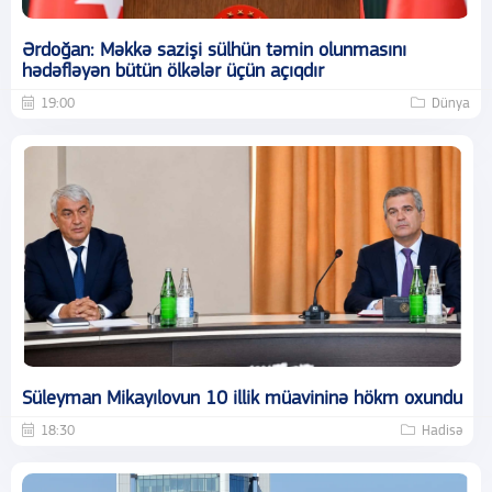
Ərdoğan: Məkkə sazişi sülhün təmin olunmasını
hədəfləyən bütün ölkələr üçün açıqdır
19:00
Dünya
Süleyman Mikayılovun 10 illik müavininə hökm oxundu
18:30
Hadisə