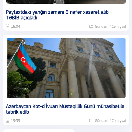
Paytaxtdakı yanğın zamanı 6 nəfər xəsarət alıb -
TƏBİB açıqladı
16:04
Gündəm / Cəmiyyət
Azərbaycan Kot-d'İvuarı Müstəqillik Günü münasibətilə
təbrik edib
15:35
Gündəm / Cəmiyyət