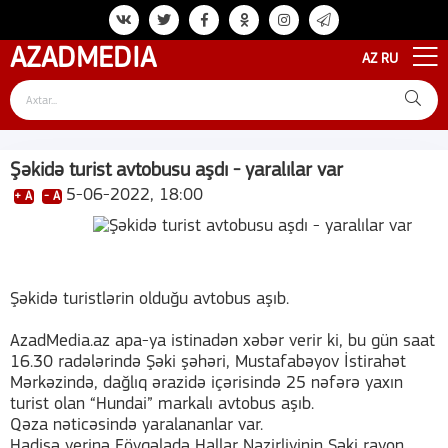
AZAD
MEDIA
AZ
RU
Şəkidə turist avtobusu aşdı - yaralılar var
5-06-2022, 18:00
+ A
- A
Şəkidə turistlərin olduğu avtobus aşıb.
AzadMedia.az apa-ya istinadən xəbər verir ki, bu gün saat
16.30 radələrində Şəki şəhəri, Mustafabəyov İstirahət
Mərkəzində, dağlıq ərazidə içərisində 25 nəfərə yaxın
turist olan “Hundai” markalı avtobus aşıb.
Qəza nəticəsində yaralananlar var.
Hadisə yerinə Fövqəladə Hallar Nazirliyinin Şəki rayon