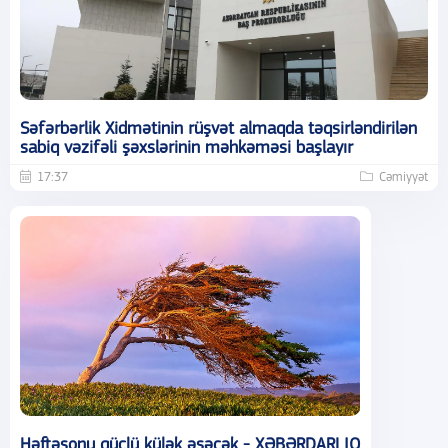
Səfərbərlik Xidmətinin rüşvət almaqda təqsirləndirilən
sabiq vəzifəli şəxslərinin məhkəməsi başlayır
17:37
Cəmiyyət
Həftəsonu güclü külək əsəcək - XƏBƏRDARLIQ