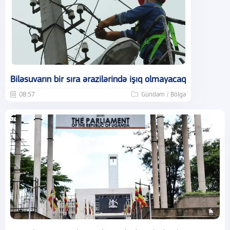
Biləsuvarın bir sıra ərazilərində işıq olmayacaq
08:57
Gündəm / Bölgə