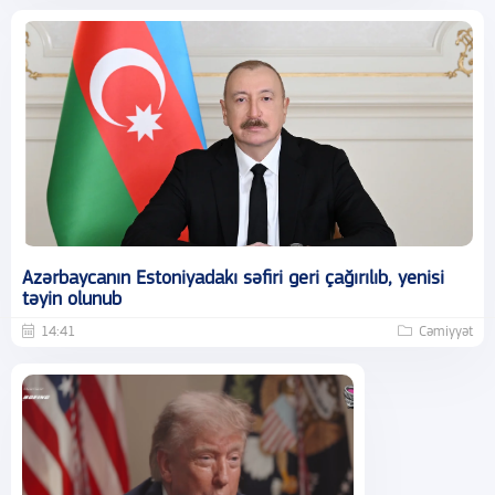
Azərbaycanın Estoniyadakı səfiri geri çağırılıb, yenisi
təyin olunub
14:41
Cəmiyyət