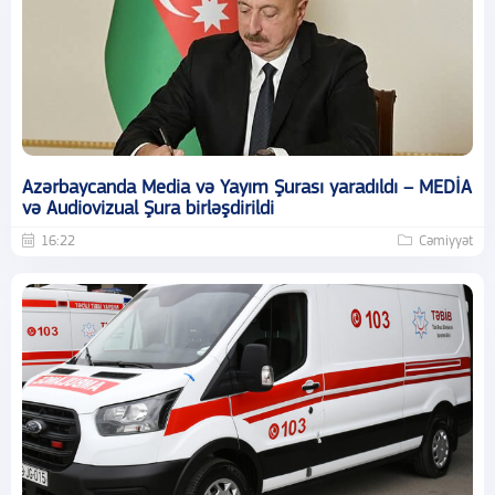
Azərbaycanda Media və Yayım Şurası yaradıldı – MEDİA
və Audiovizual Şura birləşdirildi
16:22
Cəmiyyət