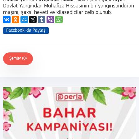
Dövlət Yanğından Mühafizə Hissəsinin bir yanğınsöndürən
maşını, şəxsi heyəti və xilasedicilər cəlb olunub.
Facebook-da Paylaş
Şərhlər (0)