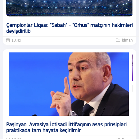
Çempionlar Liqası: "Sabah" - "Orhus" matçının hakimləri
dəyişdirilib
10:49
İdman
Paşinyan: Avrasiya İqtisadi İttifaqının əsas prinsipləri
praktikada tam həyata keçirilmir