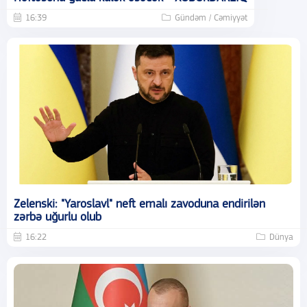
16:39
Gündəm / Cəmiyyət
Zelenski: "Yaroslavl" neft emalı zavoduna endirilən
zərbə uğurlu olub
16:22
Dünya