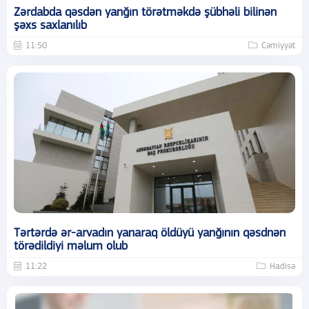
Zərdabda qəsdən yanğın törətməkdə şübhəli bilinən
şəxs saxlanılıb
11:50
Cəmiyyət
Tərtərdə ər-arvadın yanaraq öldüyü yanğının qəsdnən
törədildiyi məlum olub
11:22
Hadisə