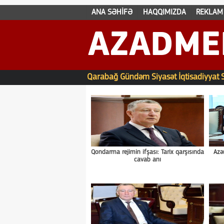
ANA SƏHİFƏ
HAQQIMIZDA
REKLAM
AZADME
Qarabağ
Gündəm
Siyasət
İqtisadiyyat
Qondarma rejimin ifşası: Tarix qarşısında
Azə
cavab anı