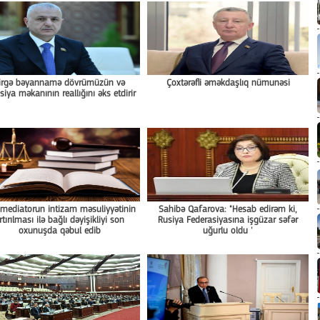
irgə bəyannamə dövrümüzün və
Çoxtərəfli əməkdaşlıq nümunəsi
siya məkanının reallığını əks etdirir
ediatorun intizam məsuliyyətinin
Sahibə Qafarova: "Hesab edirəm ki,
rtırılması ilə bağlı dəyişikliyi son
Rusiya Federasiyasına işgüzar səfər
oxunuşda qəbul edib
uğurlu oldu '