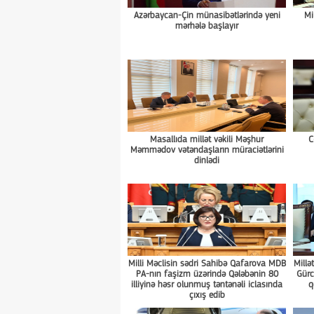
Azərbaycan-Çin münasibətlərində yeni
Mi
mərhələ başlayır
Masallıda millət vəkili Məşhur
C
Məmmədov vətəndaşların müraciətlərini
dinlədi
Milli Məclisin sədri Sahibə Qafarova MDB
Millə
PA-nın faşizm üzərində Qələbənin 80
Gürc
illiyinə həsr olunmuş təntənəli iclasında
q
çıxış edib