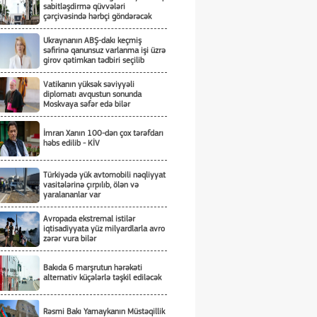
sabitləşdirmə qüvvələri
çərçivəsində hərbçi göndərəcək
Ukraynanın ABŞ-dakı keçmiş
səfirinə qanunsuz varlanma işi üzrə
girov qətimkan tədbiri seçilib
Vatikanın yüksək səviyyəli
diplomatı avqustun sonunda
Moskvaya səfər edə bilər
İmran Xanın 100-dən çox tərəfdarı
həbs edilib - KİV
Türkiyədə yük avtomobili nəqliyyat
vasitələrinə çırpılıb, ölən və
yaralananlar var
Avropada ekstremal istilər
iqtisadiyyata yüz milyardlarla avro
zərər vura bilər
Bakıda 6 marşrutun hərəkəti
alternativ küçələrlə təşkil ediləcək
Rəsmi Bakı Yamaykanın Müstəqillik