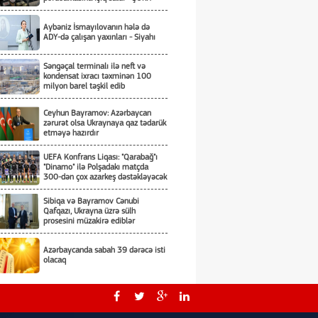
Aybəniz İsmayılovanın hələ də
ADY-də çalışan yaxınları - Siyahı
Səngəçal terminalı ilə neft və
kondensat ixracı təxminən 100
milyon barel təşkil edib
Ceyhun Bayramov: Azərbaycan
zərurət olsa Ukraynaya qaz tədarük
etməyə hazırdır
UEFA Konfrans Liqası: "Qarabağ"ı
"Dinamo" ilə Polşadakı matçda
300-dən çox azarkeş dəstəkləyəcək
Sibiqa və Bayramov Cənubi
Qafqazı, Ukrayna üzrə sülh
prosesini müzakirə ediblər
Azərbaycanda sabah 39 dərəcə isti
olacaq
ARDNF 3 illik auditor seçir