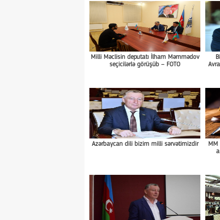
Milli Məclisin deputatı İlham Məmmədov
B
seçicilərlə görüşüb – FOTO
Avra
Azərbaycan dili bizim milli sərvətimizdir
MM m
a