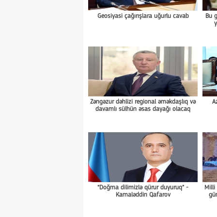
Geosiyasi çağırışlara uğurlu cavab
Bu g
y
Zəngəzur dəhlizi regional əməkdaşlıq və
A
davamlı sülhün əsas dayağı olacaq
“Doğma dilimizlə qürur duyuruq” -
Mill
Kamaləddin Qafarov
gün