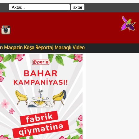
n
Maqazin
Köşə
Reportaj
Maraqlı
Video