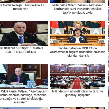
lli Məclis toplaşır - Gündəlikdə 12
Millət vəkili Nizami Səfərov beynəlxalq
məsələ var
konfransda süni intellektin təhlükəli
tərəflərinə diqqət çəkib
ƏSARƏT VƏ SƏDAQƏT OLMADAN
Sahibə Qafarova MDB PA-da
ƏDALƏT TƏMİN EDİLMİR
Azərbaycanın faşizm üzərindəki qələbədə
rolundan danışıb
t Vəkili Xanlar Fətiyev: “ Azərbaycan-
Milli Məclisin növbəti iclasının tarixi və
üstan əlaqələri dostluğa, mehriban
gündəliyi açıqlanıb
onşuluğa və strateji tərəfdaşlığa
əsaslanır”.