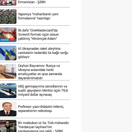
Ermənistan - ŞƏRH
Yaponiya “müharibənin yeni
formalarına” hazırlaşır
İlk dəfə "CineMastercard"da:
ScreenX formatı üçün xüsusi
çəkilmiş “Hörümçək-Adam”
Aİ Ukraynadan raket əleyhinə
vasitələrin tədarükü ilə bağlı sorğu
gözləyir
Ceyhun Bayramov: Rusiya və
Ukrayna arasındakı hərbi
əməliyyatlar ən qısa zamanda
dayandırılmalıdır
ABŞ gəmiqayırma zavodlarının və
sualtı qayıqların tikintisi üçün 76,6
milyard dollar ayıracaq
Professor yazır:Ədalətin hökmü,
separatizmin nekroloqu
Bir məktubun izi ilə: Türk mühəndis
"Vardanyan layihəsi"nin
pərdəarxasına işıq saldı - ŞƏRH