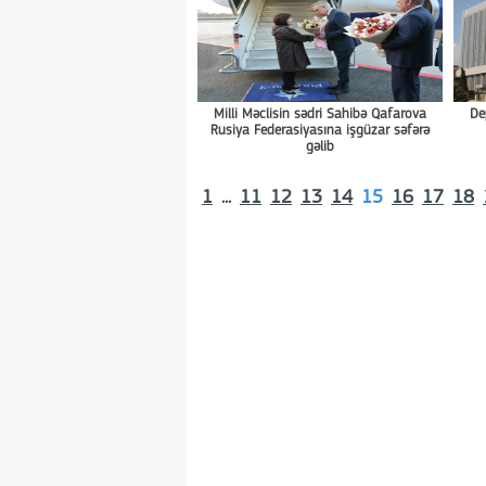
Milli Məclisin sədri Sahibə Qafarova
De
Rusiya Federasiyasına işgüzar səfərə
gəlib
1
...
11
12
13
14
15
16
17
18