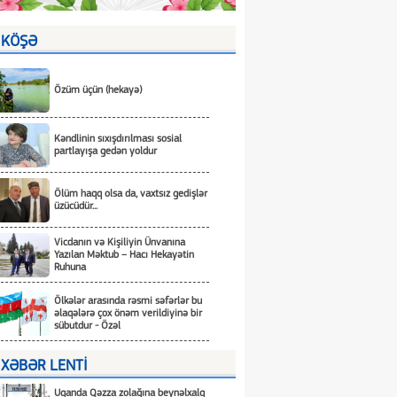
KÖŞƏ
Özüm üçün (hekayə)
Kəndlinin sıxışdırılması sosial
partlayışa gedən yoldur
Ölüm haqq olsa da, vaxtsız gedişlər
üzücüdür...
Vicdanın və Kişiliyin Ünvanına
Yazılan Məktub – Hacı Hekayətin
Ruhuna
Ölkələr arasında rəsmi səfərlər bu
əlaqələrə çox önəm verildiyinə bir
sübutdur - Özəl
XƏBƏR LENTİ
Uqanda Qəzza zolağına beynəlxalq