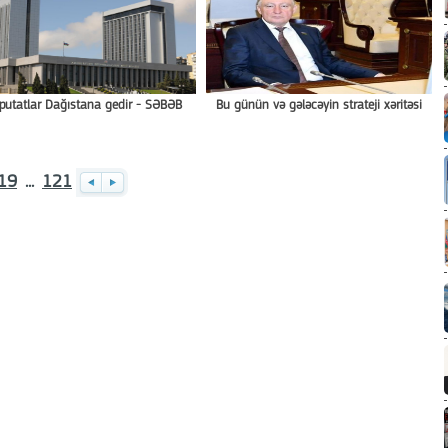
putatlar Dağıstana gedir - SƏBƏB
Bu günün və gələcəyin strateji xəritəsi
19
...
121