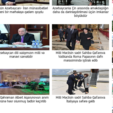
ün Azərbaycan- İran münasibətləri
Azərbaycanla Çin arasında əməkdaşlığın
eni bir mərhələyə qədəm qoydu
daha da dərinləşdirilməsi üçün imkanlar
böyükdür
zərbaycan dili xalqımızın milli və
Milli Məclisin sədri Sahibə Qafarova
mənəvi sərvətidir
Vatikanda Roma Papasının dəfn
mərasimində iştirak edib
i Qəhrəman Albert Aqarunovun anım
Milli Məclisin sədri Sahibə Qafarova
ünə həsr olunmuş tədbir keçirilib
İtaliyaya səfərə gəlib