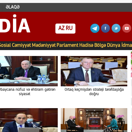
ƏLAQƏ
DIA
AZ
RU
Sosial
Cəmiyyət
Mədəniyyət
Parlament
Hadisə
Bölgə
Dünya
İdma
rbaycana nüfuz və ehtiram gətirən
Ortaq keçmişdən strateji tərəfdaşlığa
siyasət
doğru