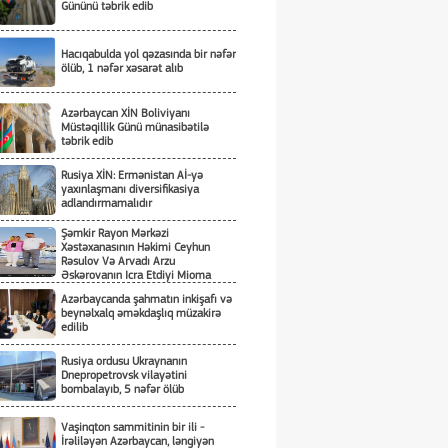
Gününü təbrik edib
Hacıqabulda yol qəzasında bir nəfər
ölüb, 1 nəfər xəsarət alıb
Azərbaycan XİN Boliviyanı
Müstəqillik Günü münasibətilə
təbrik edib
Rusiya XİN: Ermənistan Aİ-yə
yaxınlaşmanı diversifikasiya
adlandırmamalıdır
Şəmkir Rayon Mərkəzi
Xəstəxanasının Həkimi Ceyhun
Rəsulov Və Arvadı Arzu
Əskərovanın Icra Etdiyi Mioma
Əməliyyatından Sonra Qadının
Azərbaycanda şahmatın inkişafı və
Ölümü Ilə Bağlı Şəmkir Rayon
beynəlxalq əməkdaşlıq müzakirə
Prokrurluğunda Araşdırma Aparılır
edilib
Rusiya ordusu Ukraynanın
Dnepropetrovsk vilayətini
bombalayıb, 5 nəfər ölüb
Vaşinqton sammitinin bir ili -
İrəliləyən Azərbaycan, ləngiyən