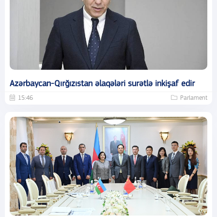
Azərbaycan-Qırğızıstan əlaqələri surətlə inkişaf edir
15:46
Parlament