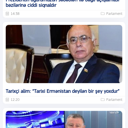
Prezidentin uğurumuzun səbəbləri ilə bağlı açıqlaması
bəzilərinə ciddi siqnaldır
14:38
Parlament
Tarixçi alim: “Tarixi Ermənistan deyilən bir şey yoxdur”
12:20
Parlament