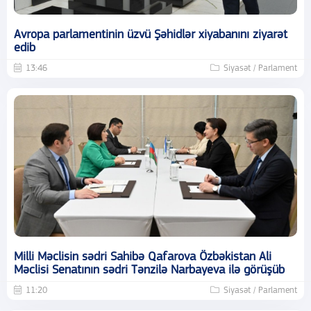
Avropa parlamentinin üzvü Şəhidlər xiyabanını ziyarət
edib
13:46
Siyasət / Parlament
Milli Məclisin sədri Sahibə Qafarova Özbəkistan Ali
Məclisi Senatının sədri Tənzilə Narbayeva ilə görüşüb
11:20
Siyasət / Parlament