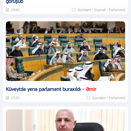
görüşüb
19:41
Gündəm / Siyasət / Parlament
Küveytdə yenə parlament buraxıldı -
Əmir
17:01
Gündəm / Parlament