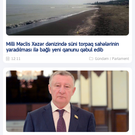
Milli Məclis Xəzər dənizində süni torpaq sahələrinin
yaradılması ilə bağlı yeni qanunu qəbul edib
12:11
Gündəm / Parlament