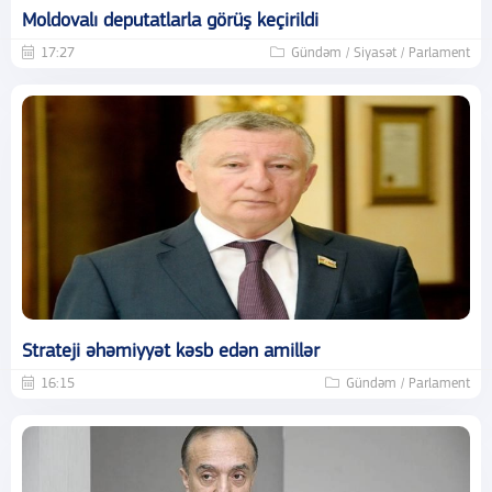
Moldovalı deputatlarla görüş keçirildi
17:27
Gündəm / Siyasət / Parlament
Strateji əhəmiyyət kəsb edən amillər
16:15
Gündəm / Parlament