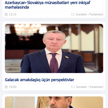
Azərbaycan-Slovakiya münasibətləri yeni inkişaf
mərhələsində
13:15
Gündəm / Parlament
Gələcək əməkdaşlıq üçün perspektivlər
19:00
Gündəm / Parlament