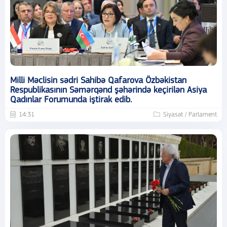
Milli Məclisin sədri Sahibə Qafarova Özbəkistan
Respublikasının Səmərqənd şəhərində keçirilən Asiya
Qadınlar Forumunda iştirak edib.
14:31
Siyasət / Parlament