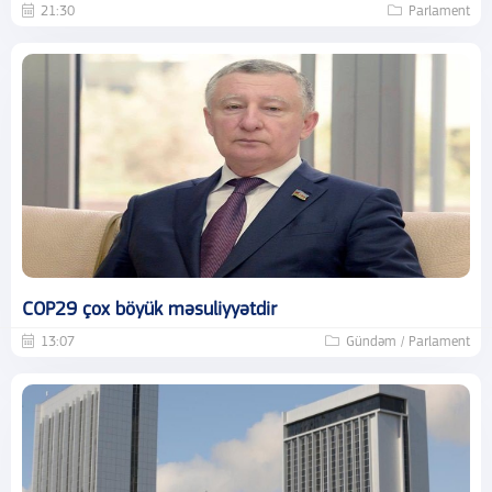
21:30
Parlament
COP29 çox böyük məsuliyyətdir
13:07
Gündəm / Parlament