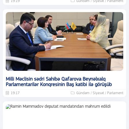
19:19
Gündəm / Siyasət / Parlament
Milli Məclisin sədri Sahibə Qafarova Beynəlxalq
Parlamentarilər Konqresinin Baş katibi ilə görüşüb
19:17
Gündəm / Siyasət / Parlament