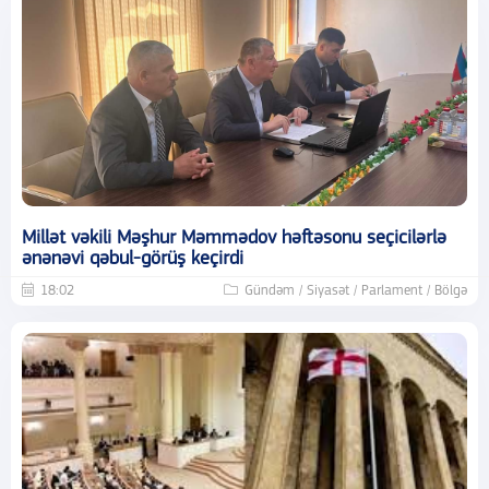
Millət vəkili Məşhur Məmmədov həftəsonu seçicilərlə
ənənəvi qəbul-görüş keçirdi
18:02
Gündəm / Siyasət / Parlament / Bölgə