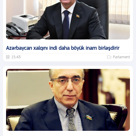
Azərbaycan xalqını indi daha böyük inam birləşdirir
15:43
Parlament