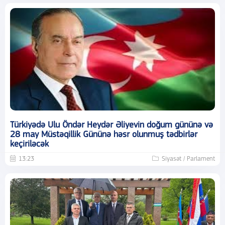
Türkiyədə Ulu Öndər Heydər Əliyevin doğum gününə və
28 may Müstəqillik Gününə həsr olunmuş tədbirlər
keçiriləcək
13:23
Siyasət / Parlament