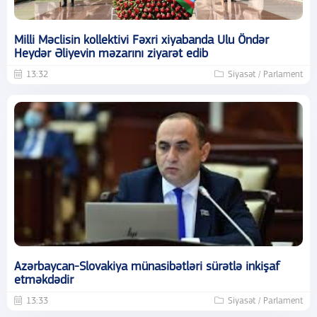
Milli Məclisin kollektivi Fəxri xiyabanda Ulu Öndər
Heydər Əliyevin məzarını ziyarət edib
13:32
Siyasət / Parlament
Azərbaycan-Slovakiya münasibətləri sürətlə inkişaf
etməkdədir
13:33
Siyasət / Parlament