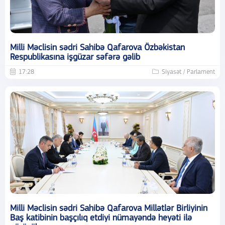
Milli Məclisin sədri Sahibə Qafarova Özbəkistan
Respublikasına işgüzar səfərə gəlib
17:28
Siyasət / Parlament
Milli Məclisin sədri Sahibə Qafarova Millətlər Birliyinin
Baş katibinin başçılıq etdiyi nümayəndə heyəti ilə