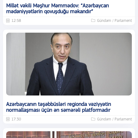
Millət vəkili Məşhur Məmmədov: “Azərbaycan
mədəniyyətlərin qovuşduğu məkandır”
12:58
Gündəm / Parlament
Azərbaycanın təşəbbüsləri regionda vəziyyətin
normallaşması üçün ən səmərəli platformadır
17:30
Gündəm / Parlament