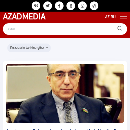
AZAD
MEDIA
AZ
RU
xəbərin tarixinə görə