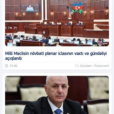
Milli Məclisin növbəti plenar iclasının vaxtı və gündəliyi
açıqlanıb
15:46
Gündəm / Parlament