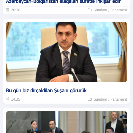
Azərbaycan-Bolqarıstan əlaqələri surətlə inkişaf edir
20:30
Gündəm / Parlament
Bu gün biz dirçəldilən Şuşanı görürük
14:35
Gündəm / Parlament