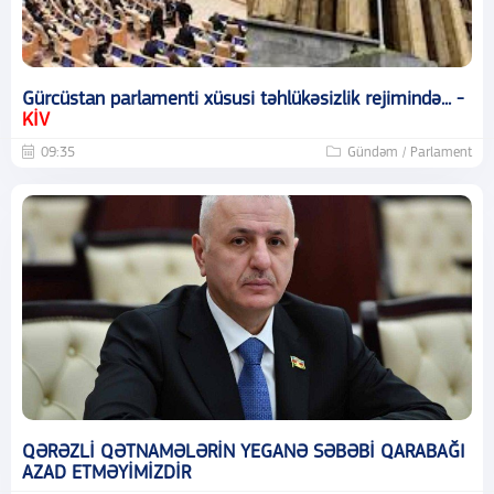
Gürcüstan parlamenti xüsusi təhlükəsizlik rejimində... -
KİV
09:35
Gündəm / Parlament
QƏRƏZLİ QƏTNAMƏLƏRİN YEGANƏ SƏBƏBİ QARABAĞI
AZAD ETMƏYİMİZDİR