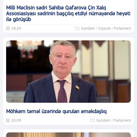
Milli Məclisin sədri Sahibə Qafarova Çin Xalq
Assosiasiyası sədrinin başçılıq etdiyi nümayəndə heyəti
ilə görüşüb
18:24
Gündəm / Siyasət / Parlament
Möhkəm təməl üzərində qurulan əməkdaşlıq
20:09
Gündəm / Parlament