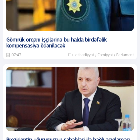
Gömrük orqanı işçilərinə bu halda birdəfəlik
kompensasiya ödəniləcək
07:43
İqtisadiyyat / Cəmiyyət / Parlament