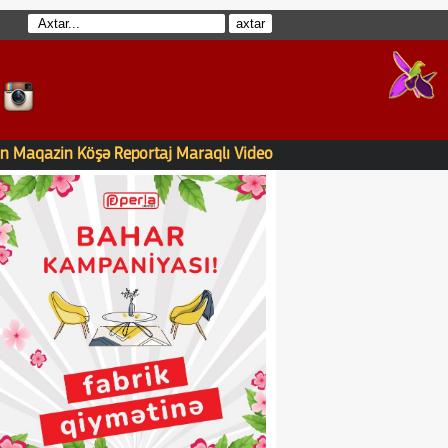
n
Maqazin
Köşə
Reportaj
Maraqlı
Video