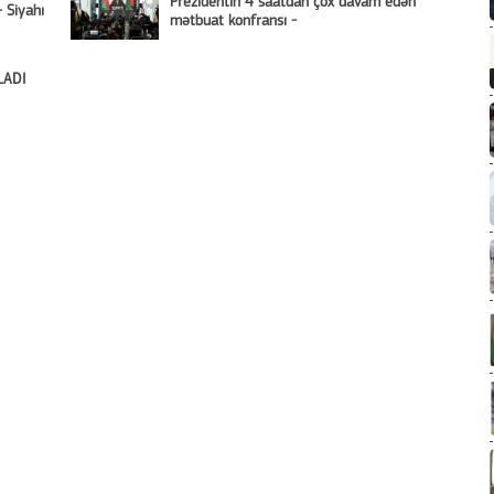
Prezidentin 4 saatdan çox davam edən
- Siyahı
mətbuat konfransı -
LADI