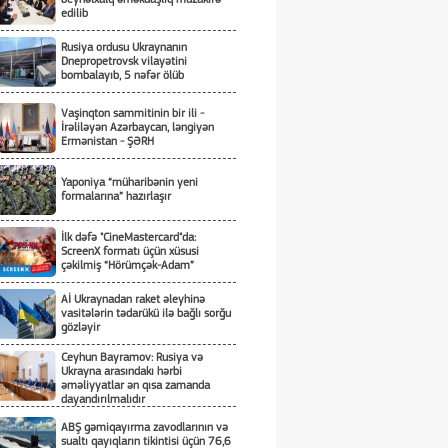
Prokrurluğunda Araşdırma Aparılır
edilib
Rusiya ordusu Ukraynanın
Dnepropetrovsk vilayətini
bombalayıb, 5 nəfər ölüb
Vaşinqton sammitinin bir ili -
İrəliləyən Azərbaycan, ləngiyən
Ermənistan - ŞƏRH
Yaponiya “müharibənin yeni
formalarına” hazırlaşır
İlk dəfə "CineMastercard"da:
ScreenX formatı üçün xüsusi
çəkilmiş “Hörümçək-Adam”
Aİ Ukraynadan raket əleyhinə
vasitələrin tədarükü ilə bağlı sorğu
gözləyir
Ceyhun Bayramov: Rusiya və
Ukrayna arasındakı hərbi
əməliyyatlar ən qısa zamanda
dayandırılmalıdır
ABŞ gəmiqayırma zavodlarının və
sualtı qayıqların tikintisi üçün 76,6