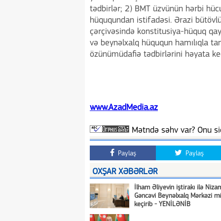
tədbirlər; 2) BMT üzvünün hərbi hüc
hüququndan istifadəsi. Ərazi bütövl
çərçivəsində konstitusiya-hüquq qa
və beynəlxalq hüququn hamılıqla tan
özünümüdafiə tədbirlərini həyata keçi
www.AzadMedia.az
Mətndə səhv var? Onu siç
Paylaş
Paylaş
OXŞAR XƏBƏRLƏR
İlham Əliyevin iştirakı ilə Niza
Gəncəvi Beynəlxalq Mərkəzi mü
keçirib - YENİLƏNİB