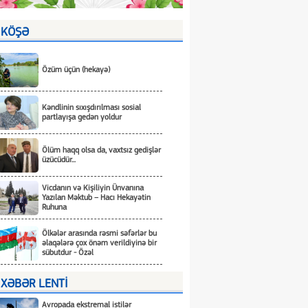
KÖŞƏ
Özüm üçün (hekayə)
Kəndlinin sıxışdırılması sosial
partlayışa gedən yoldur
Ölüm haqq olsa da, vaxtsız gedişlər
üzücüdür...
Vicdanın və Kişiliyin Ünvanına
Yazılan Məktub – Hacı Hekayətin
Ruhuna
Ölkələr arasında rəsmi səfərlər bu
əlaqələrə çox önəm verildiyinə bir
sübutdur - Özəl
XƏBƏR LENTİ
Avropada ekstremal istilər