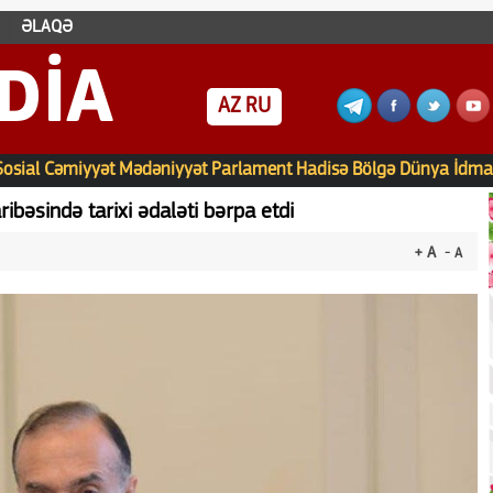
ƏLAQƏ
DIA
AZ
RU
Sosial
Cəmiyyət
Mədəniyyət
Parlament
Hadisə
Bölgə
Dünya
İdma
bəsində tarixi ədaləti bərpa etdi
+ A
- A