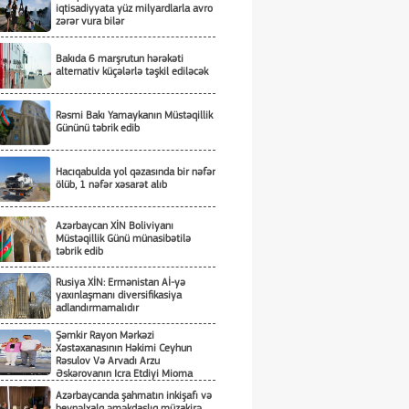
iqtisadiyyata yüz milyardlarla avro
zərər vura bilər
Bakıda 6 marşrutun hərəkəti
alternativ küçələrlə təşkil ediləcək
Rəsmi Bakı Yamaykanın Müstəqillik
Gününü təbrik edib
Hacıqabulda yol qəzasında bir nəfər
ölüb, 1 nəfər xəsarət alıb
Azərbaycan XİN Boliviyanı
Müstəqillik Günü münasibətilə
təbrik edib
Rusiya XİN: Ermənistan Aİ-yə
yaxınlaşmanı diversifikasiya
adlandırmamalıdır
Şəmkir Rayon Mərkəzi
Xəstəxanasının Həkimi Ceyhun
Rəsulov Və Arvadı Arzu
Əskərovanın Icra Etdiyi Mioma
Əməliyyatından Sonra Qadının
Azərbaycanda şahmatın inkişafı və
Ölümü Ilə Bağlı Şəmkir Rayon
beynəlxalq əməkdaşlıq müzakirə