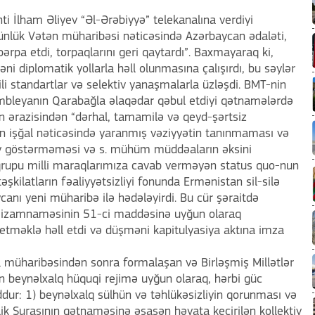
i İlham Əliyev “Əl-Ərəbiyyə” telekanalına verdiyi
ünlük Vətən müharibəsi nəticəsində Azərbaycan ədaləti,
ərpa etdi, torpaqlarını geri qaytardı”. Baxmayaraq ki,
 diplomatik yollarla həll olunmasına çalışırdı, bu səylər
li standartlar və selektiv yanaşmalarla üzləşdi. BMT-nin
ambleyanın Qarabağla əlaqədar qəbul etdiyi qətnamələrdə
n ərazisindən “dərhal, tamamilə və qeyd-şərtsiz
dən işğal nəticəsində yaranmış vəziyyətin tanınmaması və
y göstərməməsi və s. mühüm müddəaların əksini
rupu milli maraqlarımıza cavab verməyən status quo-nun
əşkilatların fəaliyyətsizliyi fonunda Ermənistan sil-silə
ycanı yeni müharibə ilə hədələyirdi. Bu cür şəraitdə
Nizamnaməsinin 51-ci maddəsinə uyğun olaraq
tməklə həll etdi və düşməni kapitulyasiya aktına imza
ya müharibəsindən sonra formalaşan və Birləşmiş Millətlər
an beynəlxalq hüquqi rejimə uyğun olaraq, hərbi güc
ddur: 1) beynəlxalq sülhün və təhlükəsizliyin qorunması və
ik Şurasının qətnaməsinə əsasən həyata keçirilən kollektiv