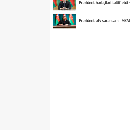
Prezident hərbçiləri təltif etdi 
Prezident əfv sərəncamı İMZA