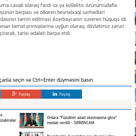
uma cavab olaraq fərdi və ya kollektiv özünümüdafiə
üyünün bərpası və ölkənin beynəlxaql sərhədləri
ydasının təmin edilməsi Azərbaycanın suveren hüququ idi
ınan təməl prinsiplərinə uyğun olaraq, dövlətimiz zəruri
rərək, tarixi ədaləti bərpa etdi.
anla seçin və Ctrl+Enter düyməsini basın.
Paylaş
Paylaş
mi
Onlara “Füzulinin azad olunmasına görə”
zakirələr
medalı verildi - SƏRƏNCAM