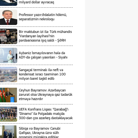
milyard dollar ayıracaq
Professor yazır:Ədalətin hökmü,
separatizmin nekroloqu
Bir məktubun izi ilə: Türk mühəndis
"Vardanyan layihəsi"nin
pərdəarxasına işıq saldı - ŞƏRH
Aybəniz İsmayılovanın hələ də
ADY-də çalışan yaxınları - Siyahı
Səngəçal terminalı ilə neft və
kondensat ixracı təxminən 100
milyon barel təşkil edib
Ceyhun Bayramov: Azərbaycan
zərurət olsa Ukraynaya qaz tədarük
etməyə hazırdır
UEFA Konfrans Liqası: "Qarabağ"ı
"Dinamo" ilə Polşadakı matçda
300-dən çox azarkeş dəstəkləyəcək
Sibiqa və Bayramov Cənubi
Qafqazı, Ukrayna üzrə sülh
prosesini müzakirə ediblər