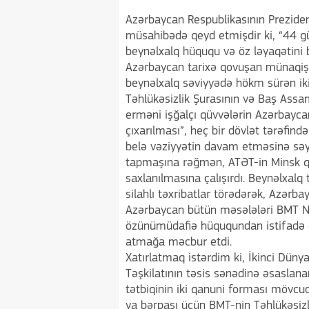
Azərbaycan Respublikasının Prezident
müsahibədə qeyd etmişdir ki, “44 g
beynəlxalq hüququ və öz ləyaqətini b
Azərbaycan tarixə qovuşan münaqişəni
beynəlxalq səviyyədə hökm sürən iki
Təhlükəsizlik Şurasının və Baş Ass
erməni işğalçı qüvvələrin Azərbayca
çıxarılması”, heç bir dövlət tərəfin
belə vəziyyətin davam etməsinə sə
tapmaşına rəğmən, ATƏT-in Minsk q
saxlanılmasına çalışırdı. Beynəlxalq t
silahlı təxribatlar törədərək, Azərba
Azərbaycan bütün məsələləri BMT 
özünümüdafiə hüququndan istifadə e
atmağa məcbur etdi.
Xatırlatmaq istərdim ki, İkinci Dün
Təşkilatının təsis sənədinə əsaslan
tətbiqinin iki qanuni forması mövcu
ya bərpası üçün BMT-nin Təhlükəsizl