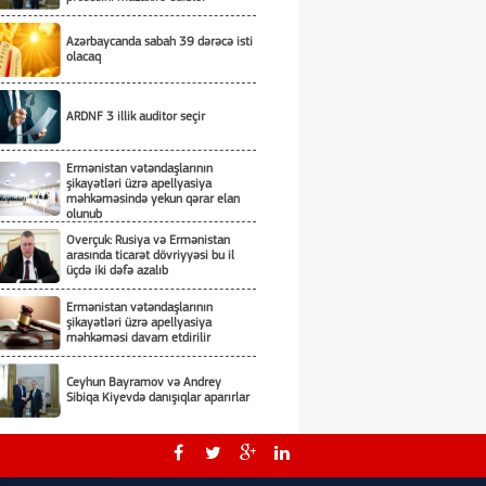
Azərbaycanda sabah 39 dərəcə isti
olacaq
ARDNF 3 illik auditor seçir
Ermənistan vətəndaşlarının
şikayətləri üzrə apellyasiya
məhkəməsində yekun qərar elan
olunub
Overçuk: Rusiya və Ermənistan
arasında ticarət dövriyyəsi bu il
üçdə iki dəfə azalıb
Ermənistan vətəndaşlarının
şikayətləri üzrə apellyasiya
məhkəməsi davam etdirilir
Ceyhun Bayramov və Andrey
Sibiqa Kiyevdə danışıqlar aparırlar
Ceyhun Bayramov Kiyevdə
Ukrayna PUA-larının sərgisi ilə tanış
olub