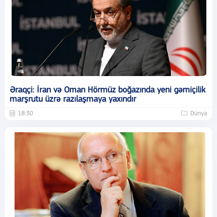
Əraqçi: İran və Oman Hörmüz boğazında yeni gəmiçilik
marşrutu üzrə razılaşmaya yaxındır
18:30
Dünya