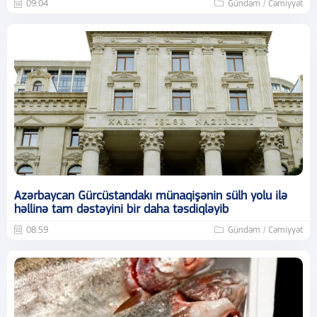
09:04
Gündəm / Cəmiyyət
Azərbaycan Gürcüstandakı münaqişənin sülh yolu ilə
həllinə tam dəstəyini bir daha təsdiqləyib
08:59
Gündəm / Cəmiyyət