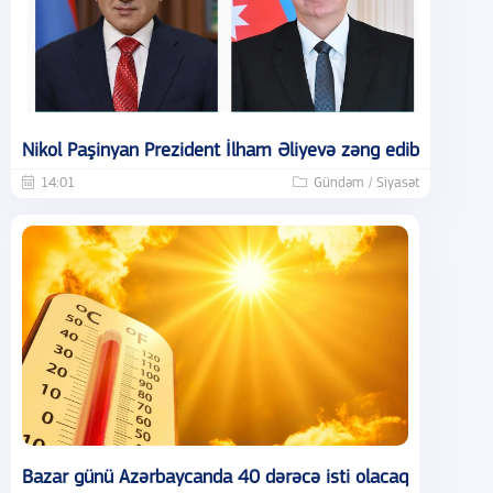
Nikol Paşinyan Prezident İlham Əliyevə zəng edib
14:01
Gündəm / Siyasət
Bazar günü Azərbaycanda 40 dərəcə isti olacaq