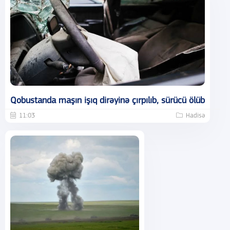
Qobustanda maşın işıq dirəyinə çırpılıb, sürücü ölüb
11:03
Hadisə