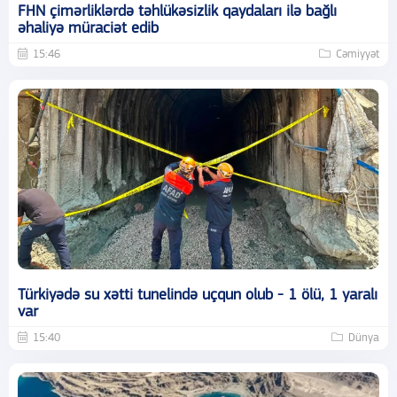
FHN çimərliklərdə təhlükəsizlik qaydaları ilə bağlı
əhaliyə müraciət edib
15:46
Cəmiyyət
Türkiyədə su xətti tunelində uçqun olub - 1 ölü, 1 yaralı
var
15:40
Dünya