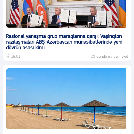
Rasional yanaşma qrup maraqlarına qarşı: Vaşinqton
razılaşmaları ABŞ-Azərbaycan münasibətlərində yeni
dövrün əsası kimi
16:01
Gündəm / Cəmiyyət