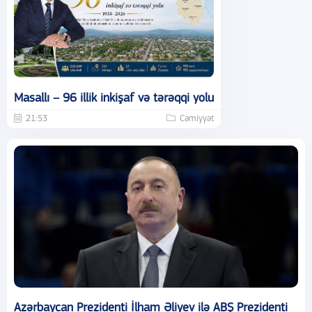
Masallı – 96 illik inkişaf və tərəqqi yolu
21:53
Cəmiyyət
Azərbaycan Prezidenti İlham Əliyev ilə ABŞ Prezidenti