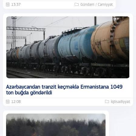
13:37
Gündəm / Cəmiyyət
Azərbaycandan tranzit keçməklə Ermənistana 1049
ton buğda göndərildi
12:08
İqtisadiyyat