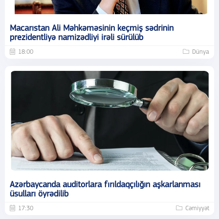
Macarıstan Ali Məhkəməsinin keçmiş sədrinin
prezidentliyə namizədliyi irəli sürülüb
18:00
Dünya
Azərbaycanda auditorlara fırıldaqçılığın aşkarlanması
üsulları öyrədilib
17:30
Cəmiyyət