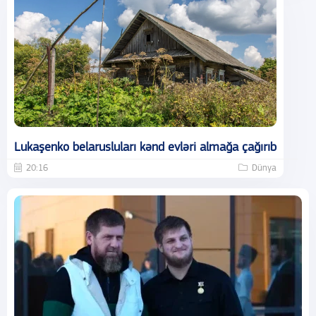
Lukaşenko belarusluları kənd evləri almağa çağırıb
20:16
Dünya