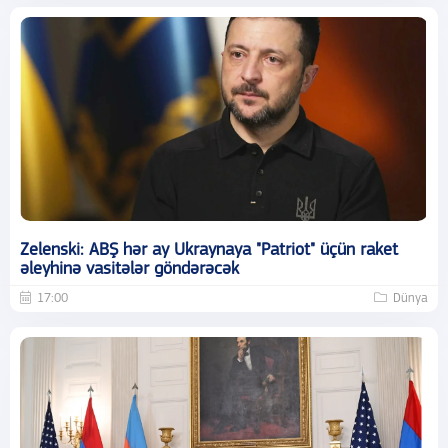
Zelenski: ABŞ hər ay Ukraynaya "Patriot" üçün raket
əleyhinə vasitələr göndərəcək
17:00
Dünya