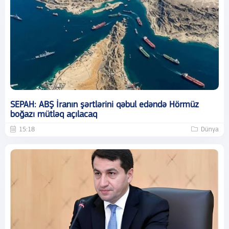
SEPAH: ABŞ İranın şərtlərini qəbul edəndə Hörmüz
boğazı mütləq açılacaq
15:18
Dünya