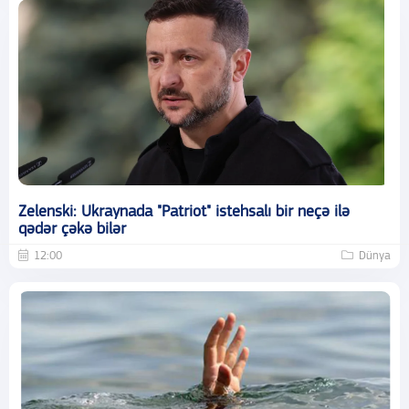
Zelenski: Ukraynada "Patriot" istehsalı bir neçə ilə
qədər çəkə bilər
12:00
Dünya