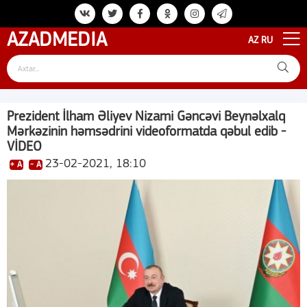
AZAD
MEDIA
AZ
RU
Prezident İlham Əliyev Nizami Gəncəvi Beynəlxalq
Mərkəzinin həmsədrini videoformatda qəbul edib -
VİDEO
23-02-2021, 18:10
+ A
- A