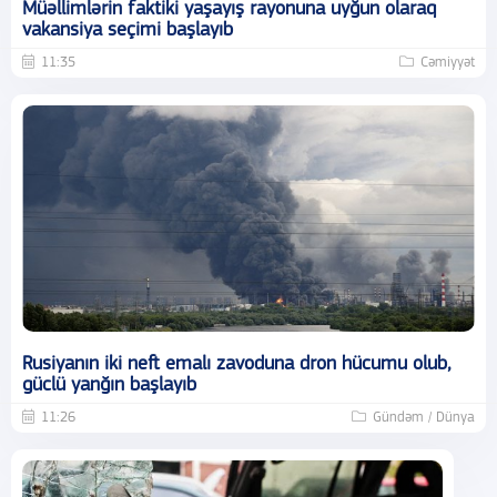
Müəllimlərin faktiki yaşayış rayonuna uyğun olaraq
vakansiya seçimi başlayıb
11:35
Cəmiyyət
Rusiyanın iki neft emalı zavoduna dron hücumu olub,
güclü yanğın başlayıb
11:26
Gündəm / Dünya