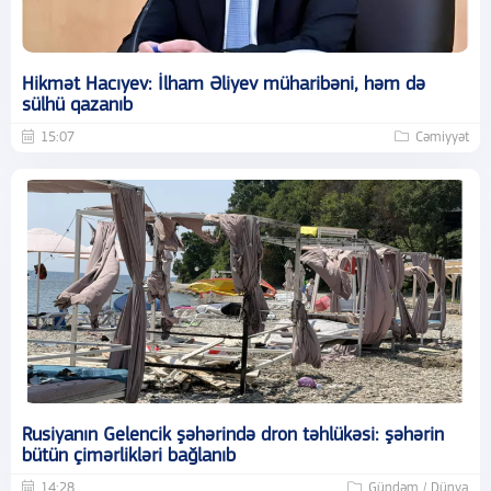
Hikmət Hacıyev: İlham Əliyev müharibəni, həm də
sülhü qazanıb
15:07
Cəmiyyət
Rusiyanın Gelencik şəhərində dron təhlükəsi: şəhərin
bütün çimərlikləri bağlanıb
14:28
Gündəm / Dünya