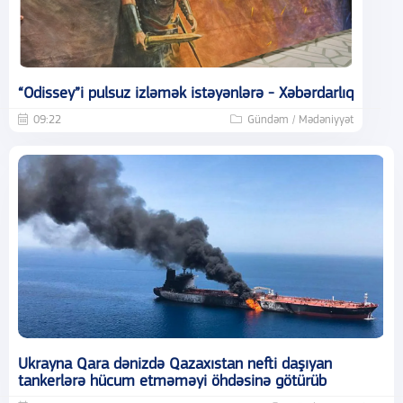
“Odissey”i pulsuz izləmək istəyənlərə - Xəbərdarlıq
09:22
Gündəm / Mədəniyyət
Ukrayna Qara dənizdə Qazaxıstan nefti daşıyan
tankerlərə hücum etməməyi öhdəsinə götürüb