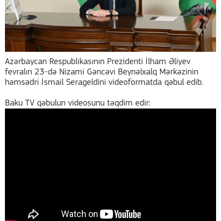
Azərbaycan Respublikasının Prezidenti İlham Əliyev
fevralın 23-də Nizami Gəncəvi Beynəlxalq Mərkəzinin
həmsədri İsmail Serageldini videoformatda qəbul edib.
Baku TV qəbulun videosunu təqdim edir: