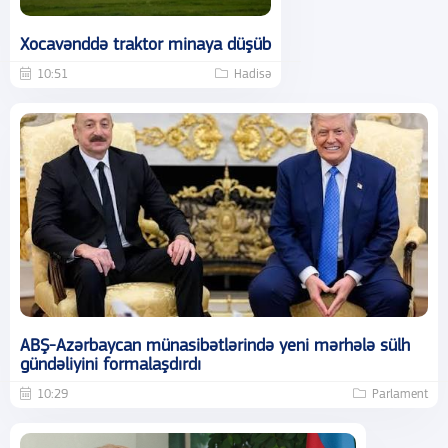
Xocavənddə traktor minaya düşüb
10:51
Hadisə
ABŞ-Azərbaycan münasibətlərində yeni mərhələ sülh
gündəliyini formalaşdırdı
10:29
Parlament