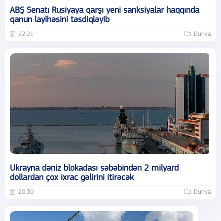
ABŞ Senatı Rusiyaya qarşı yeni sanksiyalar haqqında
qanun layihəsini təsdiqləyib
22:21
Dünya
Ukrayna dəniz blokadası səbəbindən 2 milyard
dollardan çox ixrac gəlirini itirəcək
20:30
Dünya