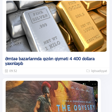
Əmtəə bazarlarında qızılın qiyməti 4 400 dollara
yaxınlaşıb
09:32
İqtisadiyyat