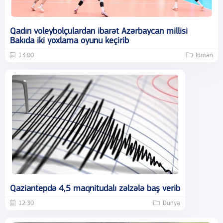
Qadın voleybolçulardan ibarət Azərbaycan millisi
Bakıda iki yoxlama oyunu keçirib
13:00
İdman
Qaziantepdə 4,5 maqnitudalı zəlzələ baş verib
12:30
Dünya