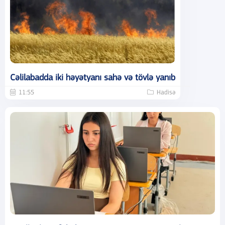
Cəlilabadda iki həyətyanı sahə və tövlə yanıb
11:55
Hadisə