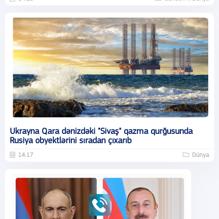
Ukrayna Qara dənizdəki "Sivaş" qazma qurğusunda
Rusiya obyektlərini sıradan çıxarıb
14:17
Dünya