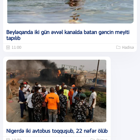
Beyləqanda iki gün əvvəl kanalda batan gəncin meyiti
tapılıb
11:00
Hadisə
Nigerdə iki avtobus toqquşub, 22 nəfər ölüb