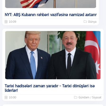
NYT: ABŞ Kubanın rəhbəri vəzifəsinə namizəd axtarır
10:09
Dünya
Tarixi hadisələri zaman yaradır - Tarixi dönüşləri isə
liderlər!
10:00
Gündəm / Siyasət