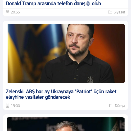
Donald Tramp arasında telefon danışığı olub
20:55
Siyasət
Zelenski: ABŞ hər ay Ukraynaya "Patriot" üçün raket
əleyhinə vasitələr göndərəcək
19:00
Dünya