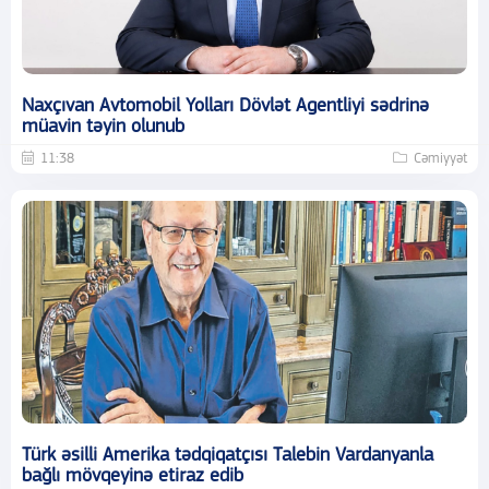
Naxçıvan Avtomobil Yolları Dövlət Agentliyi sədrinə
müavin təyin olunub
11:38
Cəmiyyət
Türk əsilli Amerika tədqiqatçısı Talebin Vardanyanla
bağlı mövqeyinə etiraz edib