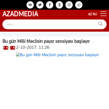
AZAD
MEDIA
AZ
RU
Bu gün Milli Məclisin payız sessiyası başlayır
2-10-2017, 11:26
+ A
- A