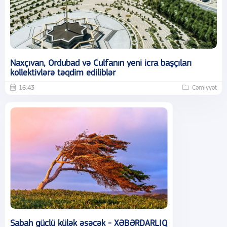
Naxçıvan, Ordubad və Culfanın yeni icra başçıları
kollektivlərə təqdim ediliblər
16:43
Cəmiyyət
Sabah güclü külək əsəcək - XƏBƏRDARLIQ