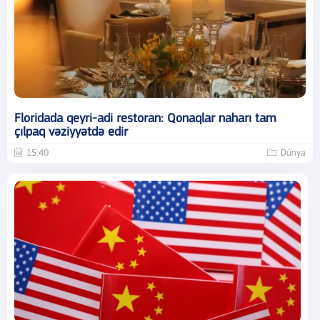
Floridada qeyri-adi restoran: Qonaqlar naharı tam
çılpaq vəziyyətdə edir
15:40
Dünya