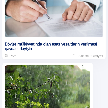
Dövlət mülkiyyətində olan əsas vəsaitlərin verilməsi
qaydası dəyişib
13:25
Gündəm / Cəmiyyət