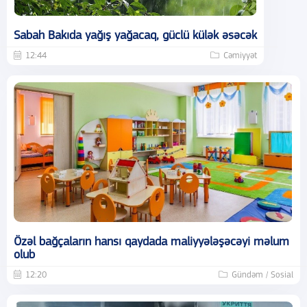
Sabah Bakıda yağış yağacaq, güclü külək əsəcək
12:44
Cəmiyyət
Özəl bağçaların hansı qaydada maliyyələşəcəyi məlum
olub
12:20
Gündəm / Sosial