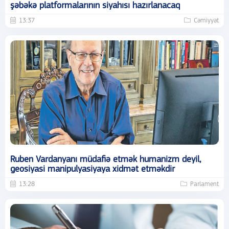
şəbəkə platformalarının siyahısı hazırlanacaq
13:37
Cəmiyyət
Ruben Vardanyanı müdafiə etmək humanizm deyil,
geosiyasi manipulyasiyaya xidmət etməkdir
13:28
Parlament