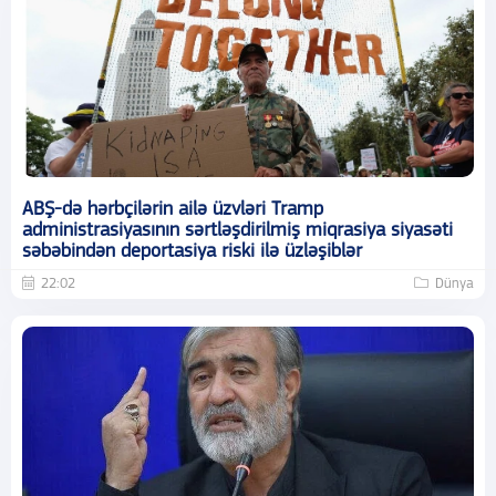
ABŞ-də hərbçilərin ailə üzvləri Tramp
administrasiyasının sərtləşdirilmiş miqrasiya siyasəti
səbəbindən deportasiya riski ilə üzləşiblər
22:02
Dünya