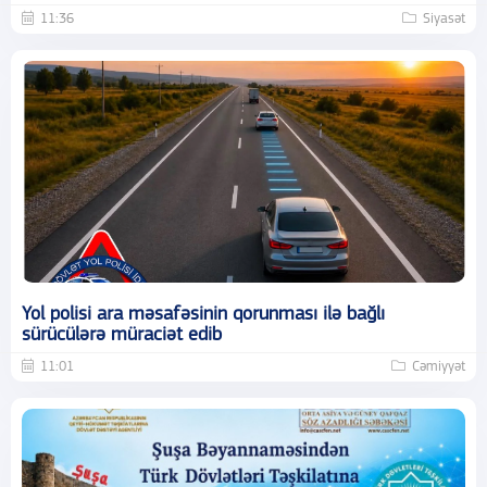
11:36
Siyasət
Yol polisi ara məsafəsinin qorunması ilə bağlı
sürücülərə müraciət edib
11:01
Cəmiyyət