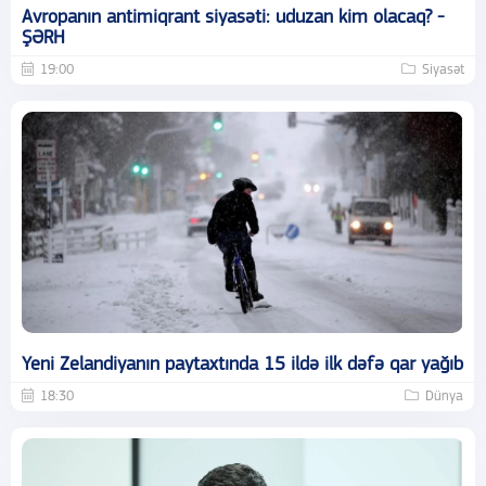
Avropanın antimiqrant siyasəti: uduzan kim olacaq? -
ŞƏRH
19:00
Siyasət
Yeni Zelandiyanın paytaxtında 15 ildə ilk dəfə qar yağıb
18:30
Dünya