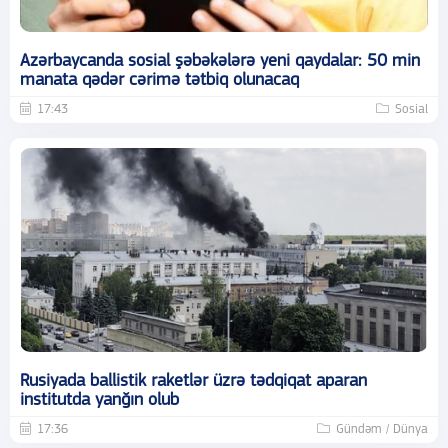
Azərbaycanda sosial şəbəkələrə yeni qaydalar: 50 min
manata qədər cərimə tətbiq olunacaq
17:43
Sosial
Rusiyada ballistik raketlər üzrə tədqiqat aparan
institutda yanğın olub
17:36
Gündəm / Dünya