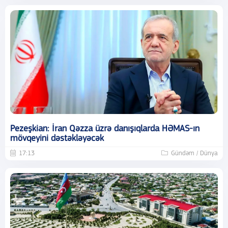
Pezeşkian: İran Qəzza üzrə danışıqlarda HƏMAS-ın
mövqeyini dəstəkləyəcək
17:13
Gündəm / Dünya