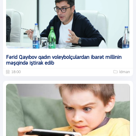
Fərid Qayıbov qadın voleybolçulardan ibarət millinin
məşqində iştirak edib
18:00
İdman