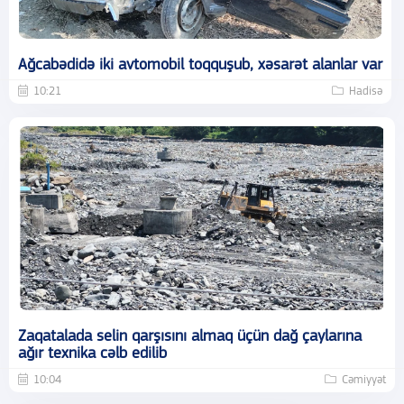
Ağcabədidə iki avtomobil toqquşub, xəsarət alanlar var
10:21
Hadisə
Zaqatalada selin qarşısını almaq üçün dağ çaylarına
ağır texnika cəlb edilib
10:04
Cəmiyyət