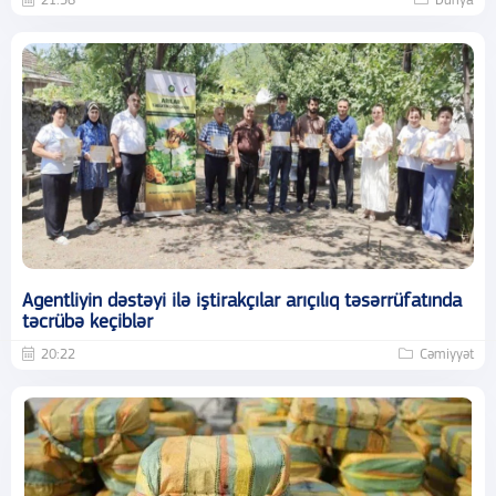
21:56
Dünya
Agentliyin dəstəyi ilə iştirakçılar arıçılıq təsərrüfatında
təcrübə keçiblər
20:22
Cəmiyyət