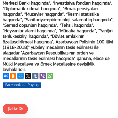
Mərkəzi Bankı haqqında”, “İnvestisiya fondları haqqında”,
“Diplomatik xidmət haqqında”, “Əmək pensiyaları
haqqında”, “Muzeylər haqqında”, “Rəsmi statistika
haqqında”, “Sanitariya-epidemioloji salamatlıq haqqında”,
“Sərhəd qoşunları haqqında”, “Təhsil haqqında”,
“Heyvanlar aləmi haqqında”, “Müdafiə haqqında”, “Yanğın
təhlükəsizliyi haqqında”, “Dövlət əmlakının
özəlləşdirilməsi haqqında”, Azərbaycan Polisinin 100 illiyi
(1918-2018)" yubiley medalının təsis edilməsi ilə
əlaqədar "Azərbaycan Respublikasının orden və
medallarının təsis edilməsi haqqında” qanuna, eləcə də
Mülki Məcəlləyə və Əmək Məcəlləsinə dəyişiklik
layihələridir.
Facebook-da Paylaş
Şərhlər (0)