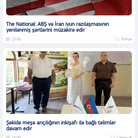
The National: ABŞ və İran iyun razılaşmasının
yenilənmiş şərtlərini müzakirə edir
15:02
Dünya
Şəkidə meşə arıçılığının inkişafı ilə bağlı təlimlər
davam edir
15:00
Cəmiyyət