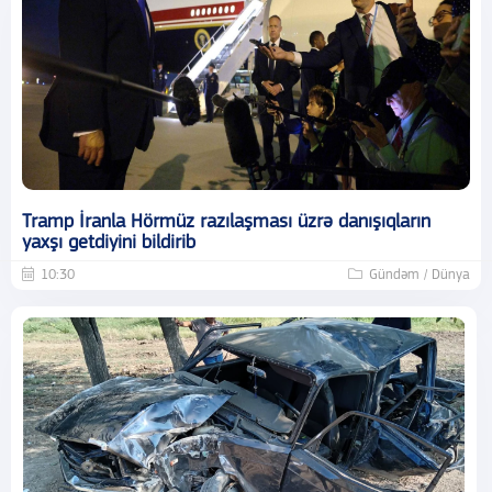
Tramp İranla Hörmüz razılaşması üzrə danışıqların
yaxşı getdiyini bildirib
10:30
Gündəm / Dünya