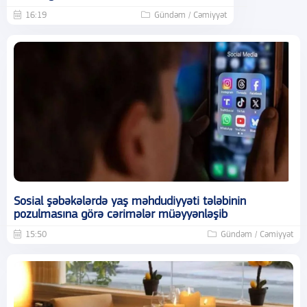
16:19
Gündəm / Cəmiyyət
Sosial şəbəkələrdə yaş məhdudiyyəti tələbinin
pozulmasına görə cərimələr müəyyənləşib
15:50
Gündəm / Cəmiyyət