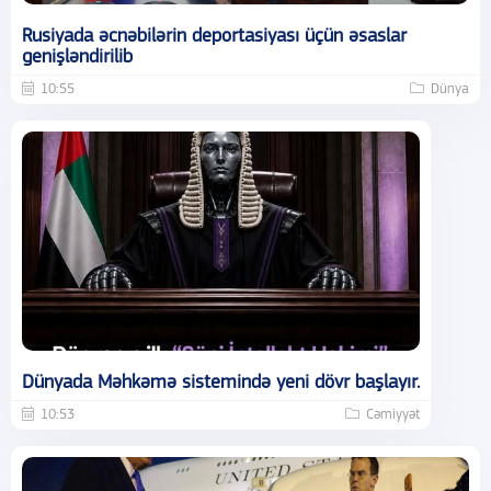
Rusiyada əcnəbilərin deportasiyası üçün əsaslar
genişləndirilib
10:55
Dünya
Dünyada Məhkəmə sistemində yeni dövr başlayır.
10:53
Cəmiyyət