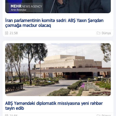
İran parlamentinin komitə sədri: ABŞ Yaxın Şərqdən
çıxmağa məcbur olacaq
21:58
Dünya
ABŞ Yəməndəki diplomatik missiyasına yeni rəhbər
təyin edib