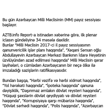
Bu gün Azərbaycan Milli Məclisinin (MM) payız sessiyası
başlayır.
AZTB.info Report-a istinadən xəbərinə görə, ilk plenar
iclasın gündəliyinə 34 məsələ daxildir.
Bunlar “Milli Məclisin 2017-ci il payız sessiyasının
qanunvericilik işlər planı haqqında”, “Xəqani Sərxan oğlu
Abdullayevin Azərbaycan Mərkəzi Bankının İdarə Heyətinin
üzvlüyündən azad edilməsi haqqında” Milli Məclisin qərar
layihələri, o cümlədən Azərbaycanın bir neçə ölkə ilə
imzaladığı sazişlərin ratifikasıyasıdır.
Bundan başqa, “Hərbi vəzifə və hərbi xidmət haqqında”,
“Yol hərəkəti haqqında”, “İpoteka haqqında” qanuna
dəyişiklik, “Daşınmaz əmlakın dövlət reysteri haqqında”,
“Hüquqi şəxslərin dövlət qeydiyyatı və dövlət reysteri
haqqında”, “Korrupsiyaya qarşı mübarizə haqqında”,
“Dövlət sərhədi haqqında”, “Polis haqqında”, “Azərbaycan