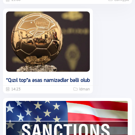
“Qızıl top”a əsas namizədlər bəlli olub
14:23
İdman