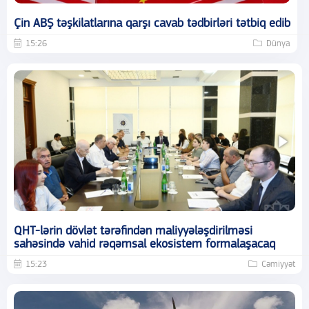
Çin ABŞ təşkilatlarına qarşı cavab tədbirləri tətbiq edib
15:26
Dünya
QHT-lərin dövlət tərəfindən maliyyələşdirilməsi
sahəsində vahid rəqəmsal ekosistem formalaşacaq
15:23
Cəmiyyət