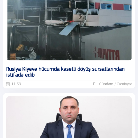
Rusiya Kiyevə hücumda kasetli döyüş sursatlarından
istifadə edib
11:59
Gündəm / Cəmiyyət