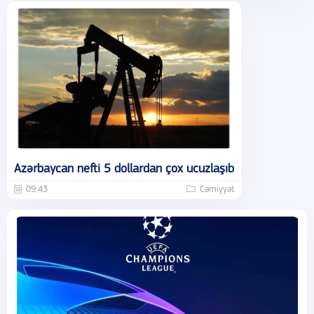
Azərbaycan nefti 5 dollardan çox ucuzlaşıb
09:43
Cəmiyyət