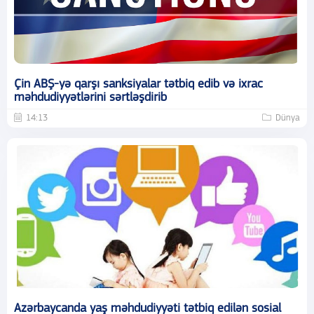
Çin ABŞ-yə qarşı sanksiyalar tətbiq edib və ixrac
məhdudiyyətlərini sərtləşdirib
14:13
Dünya
Azərbaycanda yaş məhdudiyyəti tətbiq edilən sosial