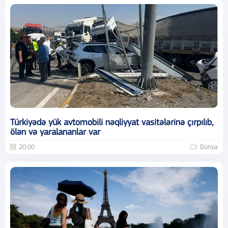
Türkiyədə yük avtomobili nəqliyyat vasitələrinə çırpılıb,
ölən və yaralananlar var
20:00
Dünya