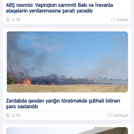
ABŞ rəsmisi: Vaşinqton sammiti Bakı və İrəvanla
əlaqələrin yenilənməsinə şərait yaradıb
11:56
Hadisə
Zərdabda qəsdən yanğın törətməkdə şübhəli bilinən
şəxs saxlanılıb
11:50
Cəmiyyət