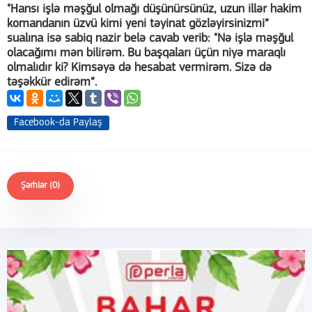
"Hansı işlə məşğul olmağı düşünürsünüz, uzun illər hakim
komandanın üzvü kimi yeni təyinat gözləyirsinizmi”
sualına isə sabiq nazir belə cavab verib: "Nə işlə məşğul
olacağımı mən bilirəm. Bu başqaları üçün niyə maraqlı
olmalıdır ki? Kimsəyə də hesabat vermirəm. Sizə də
təşəkkür edirəm”.
Facebook-da Paylaş
Şərhlər (0)