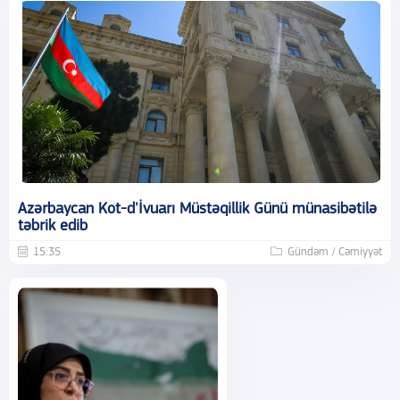
Azərbaycan Kot-d'İvuarı Müstəqillik Günü münasibətilə
təbrik edib
15:35
Gündəm / Cəmiyyət