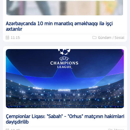
Azərbaycanda 10 min manatlıq əməkhaqqı ilə işçi
axtarılır
11:15
Gündəm / Sosial
Çempionlar Liqası: "Sabah" - "Orhus" matçının hakimləri
dəyişdirilib