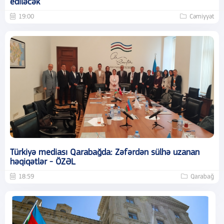
ediləcək
19:00
Cəmiyyət
Türkiyə mediası Qarabağda: Zəfərdən sülhə uzanan
həqiqətlər - ÖZƏL
18:59
Qarabağ