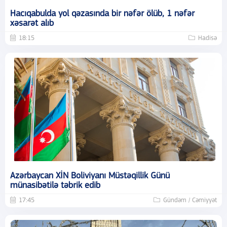
Hacıqabulda yol qəzasında bir nəfər ölüb, 1 nəfər
xəsarət alıb
18:15
Hadisə
Azərbaycan XİN Boliviyanı Müstəqillik Günü
münasibətilə təbrik edib
17:45
Gündəm / Cəmiyyət