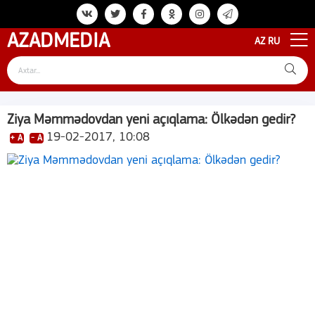
AZAD
MEDIA
AZ
RU
Ziya Məmmədovdan yeni açıqlama: Ölkədən gedir?
19-02-2017, 10:08
+ A
- A