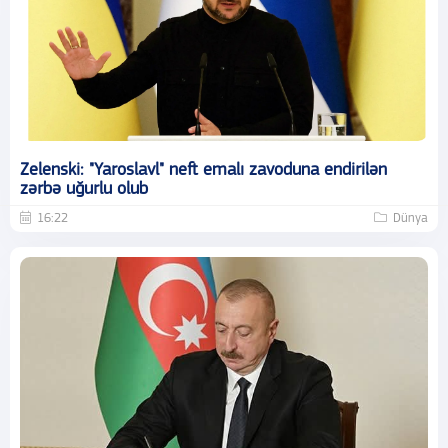
Zelenski: "Yaroslavl" neft emalı zavoduna endirilən
zərbə uğurlu olub
16:22
Dünya