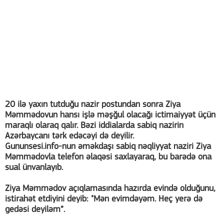
20 ilə yaxın tutduğu nazir postundan sonra Ziya
Məmmədovun hansı işlə məşğul olacağı ictimaiyyət üçün
maraqlı olaraq qalır. Bəzi iddialarda sabiq nazirin
Azərbaycanı tərk edəcəyi də deyilir.
Gununsesi.info-nun əməkdaşı sabiq nəqliyyat naziri Ziya
Məmmədovla telefon əlaqəsi saxlayaraq, bu barədə ona
sual ünvanlayıb.
Ziya Məmmədov açıqlamasında hazırda evində olduğunu,
istirahət etdiyini deyib: "Mən evimdəyəm. Heç yerə də
gedəsi deyiləm”.