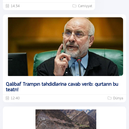
14:34
Cəmiyyət
Qalibaf Trampın təhdidlərinə cavab verib: qurtarın bu
teatrı!
12:40
Dünya