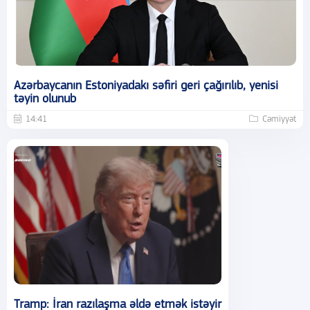
Azərbaycanın Estoniyadakı səfiri geri çağırılıb, yenisi
təyin olunub
14:41
Cəmiyyət
Tramp: İran razılaşma əldə etmək istəyir