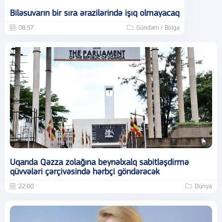
Biləsuvarın bir sıra ərazilərində işıq olmayacaq
08:57
Gündəm / Bölgə
Uqanda Qəzza zolağına beynəlxalq sabitləşdirmə
qüvvələri çərçivəsində hərbçi göndərəcək
22:00
Dünya