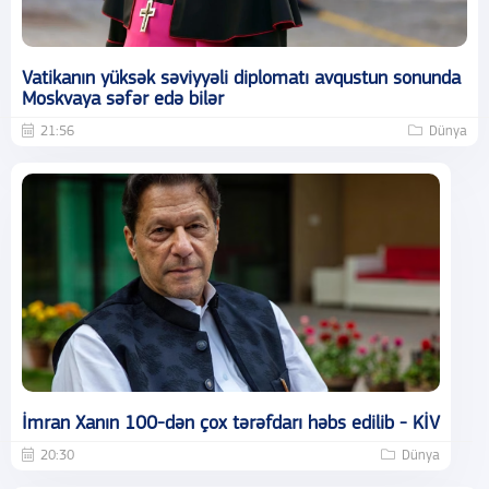
Vatikanın yüksək səviyyəli diplomatı avqustun sonunda
Moskvaya səfər edə bilər
21:56
Dünya
İmran Xanın 100-dən çox tərəfdarı həbs edilib - KİV
20:30
Dünya