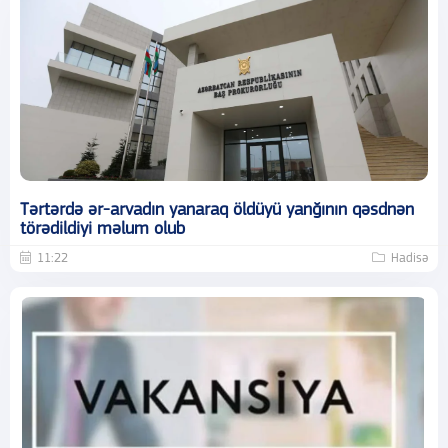
Tərtərdə ər-arvadın yanaraq öldüyü yanğının qəsdnən
törədildiyi məlum olub
11:22
Hadisə