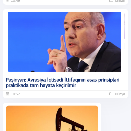
10:49
İdman
Paşinyan: Avrasiya İqtisadi İttifaqının əsas prinsipləri
praktikada tam həyata keçirilmir
10:37
Dünya