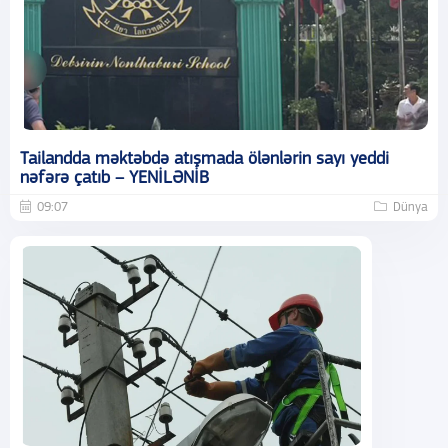
Tailandda məktəbdə atışmada ölənlərin sayı yeddi
nəfərə çatıb – YENİLƏNİB
09:07
Dünya