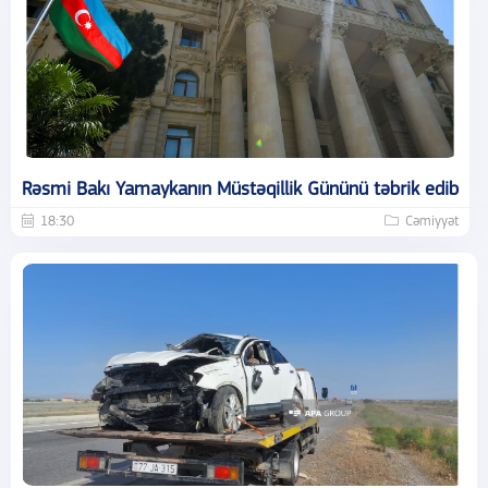
Rəsmi Bakı Yamaykanın Müstəqillik Gününü təbrik edib
18:30
Cəmiyyət