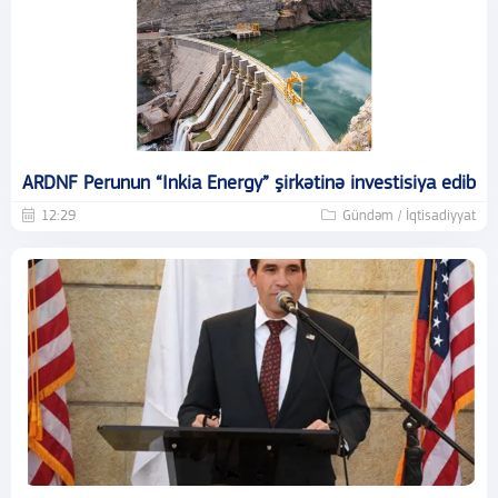
ARDNF Perunun “Inkia Energy” şirkətinə investisiya edib
12:29
Gündəm / İqtisadiyyat