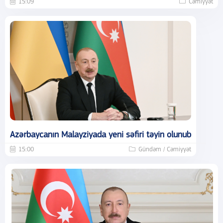
15:09
Cəmiyyət
Azərbaycanın Malayziyada yeni səfiri təyin olunub
15:00
Gündəm / Cəmiyyət