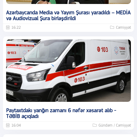
Azərbaycanda Media və Yayım Şurası yaradıldı – MEDİA
və Audiovizual Şura birləşdirildi
16:22
Cəmiyyət
Paytaxtdakı yanğın zamanı 6 nəfər xəsarət alıb -
TƏBİB açıqladı
16:04
Gündəm / Cəmiyyət