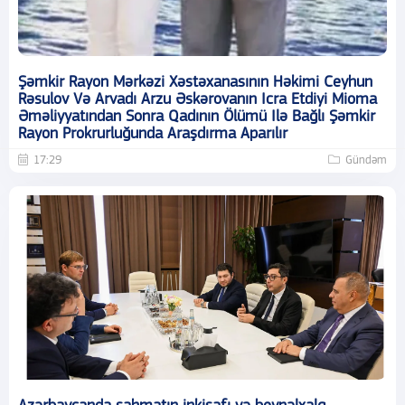
Şəmkir Rayon Mərkəzi Xəstəxanasının Həkimi Ceyhun
Rəsulov Və Arvadı Arzu Əskərovanın Icra Etdiyi Mioma
Əməliyyatından Sonra Qadının Ölümü Ilə Bağlı Şəmkir
Rayon Prokrurluğunda Araşdırma Aparılır
17:29
Gündəm