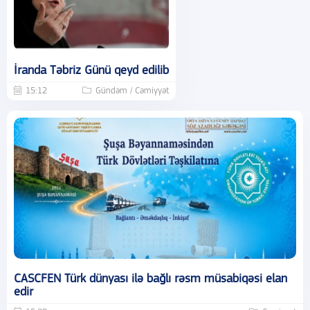
İranda Təbriz Günü qeyd edilib
15:12
Gündəm / Cəmiyyət
CASCFEN Türk dünyası ilə bağlı rəsm müsabiqəsi elan
edir