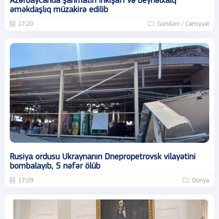
Azərbaycanda şahmatın inkişafı və beynəlxalq
əməkdaşlıq müzakirə edilib
17:20
Gündəm / Cəmiyyət
Rusiya ordusu Ukraynanın Dnepropetrovsk vilayətini
bombalayıb, 5 nəfər ölüb
17:09
Dünya