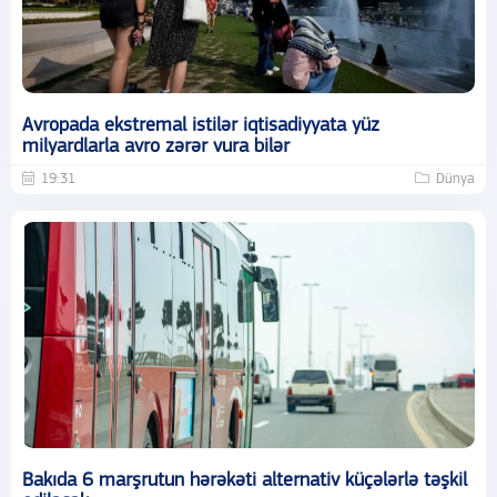
Avropada ekstremal istilər iqtisadiyyata yüz
milyardlarla avro zərər vura bilər
19:31
Dünya
Bakıda 6 marşrutun hərəkəti alternativ küçələrlə təşkil