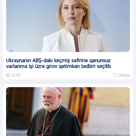
Ukraynanın ABŞ-dakı keçmiş səfirinə qanunsuz
varlanma işi üzrə girov qətimkan tədbiri seçilib
21:57
Dünya