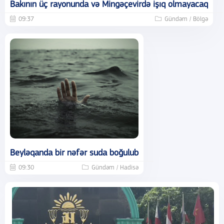
Bakının üç rayonunda və Mingəçevirdə işıq olmayacaq
09:37
Gündəm / Bölgə
Beyləqanda bir nəfər suda boğulub
09:30
Gündəm / Hadisə