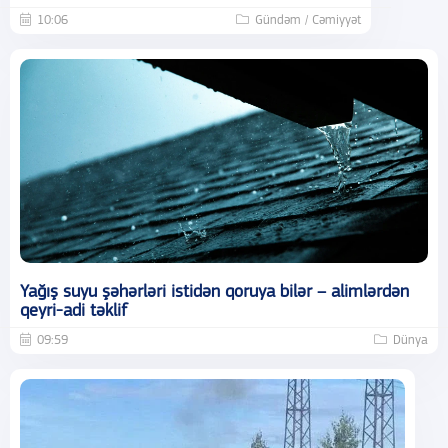
10:06
Gündəm / Cəmiyyət
Yağış suyu şəhərləri istidən qoruya bilər – alimlərdən
qeyri-adi təklif
09:59
Dünya