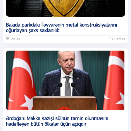
Bakıda parkdakı fəvvarənin metal konstruksiyalarını
oğurlayan şəxs saxlanılıb
20:00
Hadisə
Ərdoğan: Məkkə sazişi sülhün təmin olunmasını
hədəfləyən bütün ölkələr üçün açıqdır