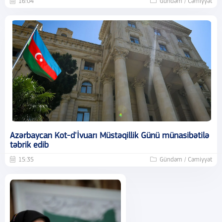
16:04
Gündəm / Cəmiyyət
Azərbaycan Kot-d'İvuarı Müstəqillik Günü münasibətilə
təbrik edib
15:35
Gündəm / Cəmiyyət