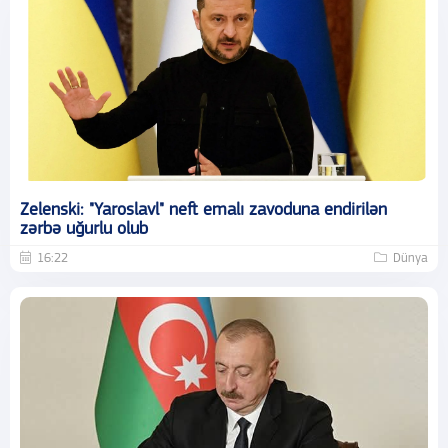
Zelenski: "Yaroslavl" neft emalı zavoduna endirilən
zərbə uğurlu olub
16:22
Dünya