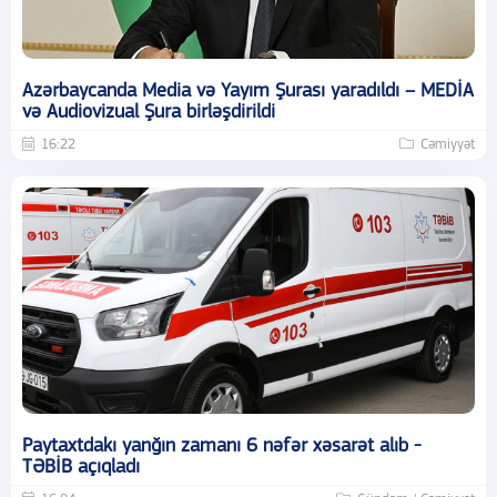
Azərbaycanda Media və Yayım Şurası yaradıldı – MEDİA
və Audiovizual Şura birləşdirildi
16:22
Cəmiyyət
Paytaxtdakı yanğın zamanı 6 nəfər xəsarət alıb -
TƏBİB açıqladı