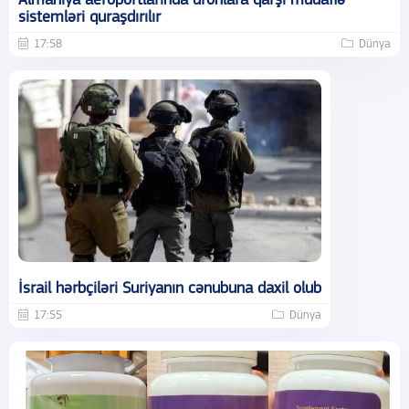
Almaniya aeroportlarında dronlara qarşı müdafiə
sistemləri quraşdırılır
17:58
Dünya
İsrail hərbçiləri Suriyanın cənubuna daxil olub
17:55
Dünya