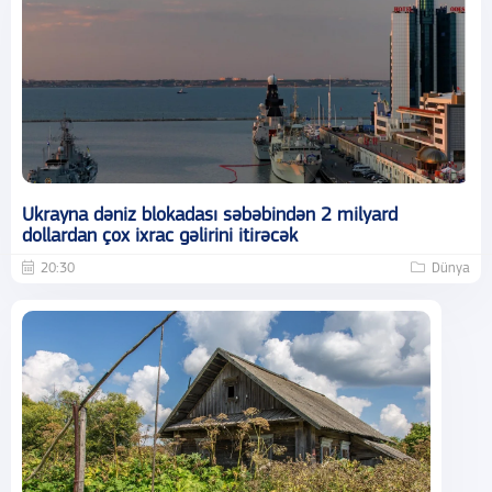
Ukrayna dəniz blokadası səbəbindən 2 milyard
dollardan çox ixrac gəlirini itirəcək
20:30
Dünya