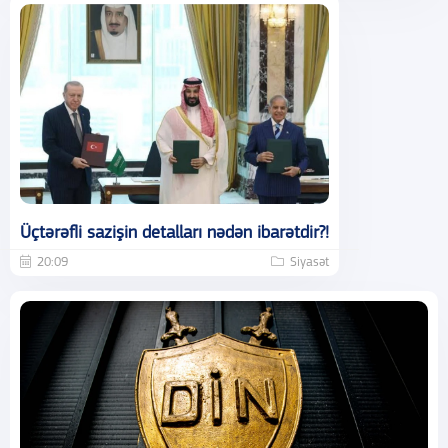
Üçtərəfli sazişin detalları nədən ibarətdir?!
20:09
Siyasət