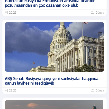
Gürcüstan Rusiya ilə Ermənistan arasında ticarətin
pozulmasından ən çox qazanan ölkə olub
22:23
Dünya
ABŞ Senatı Rusiyaya qarşı yeni sanksiyalar haqqında
qanun layihəsini təsdiqləyib
22:21
Dünya