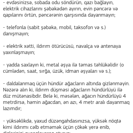
- evdəsinizsə, sobada odu söndürün, qazı bağlayın,
elektrik cihazlarını şəbəkədən ayırın, evin pəncərə və
qapılarını örtün, pəncərənin qarşısında dayanmayın;
- telefonla (sabit şəbəkə, mobil, taksofon və s.)
danışmayın;
- elektrik xətti, ildırım ötürücüsü, navalça və antenaya
yaxınlaşmayın;
- yadda saxlayın ki, metal əşya ilə təmas təhlükəlidir (o
cümlədən, saat, sırğa, üzük, idman əşyaları və s.);
- daldalanmaq üçün hündür ağacların altında gizlənməyin.
Nəzərə alın ki, ildırım düşməsi ağacların hündürlüyü ilə
düz mütənasibdir. Belə ki, məsələn, ağacın hündürlüyü 4
metrdirsə, həmin ağacdan, ən azı, 4 metr aralı dayanmaq
lazımdır;
- yüksəklikdə, yaxud düzəngahdasınızsa, yüksək nöqtə
kimi ildırımı cəlb etməmək üçün çökək yerə enib,