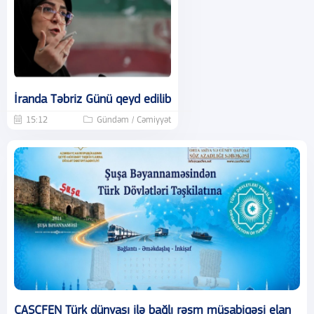
İranda Təbriz Günü qeyd edilib
15:12
Gündəm / Cəmiyyət
CASCFEN Türk dünyası ilə bağlı rəsm müsabiqəsi elan