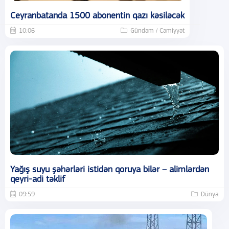
Ceyranbatanda 1500 abonentin qazı kəsiləcək
10:06
Gündəm / Cəmiyyət
Yağış suyu şəhərləri istidən qoruya bilər – alimlərdən
qeyri-adi təklif
09:59
Dünya