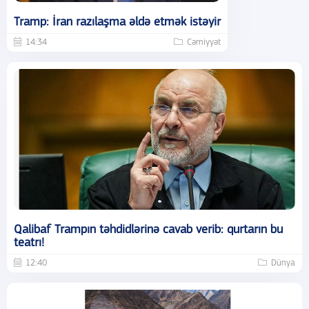
Tramp: İran razılaşma əldə etmək istəyir
14:34
Cəmiyyət
Qalibaf Trampın təhdidlərinə cavab verib: qurtarın bu
teatrı!
12:40
Dünya