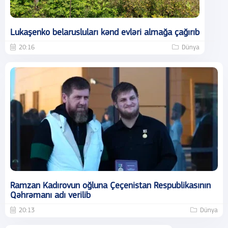
Lukaşenko belarusluları kənd evləri almağa çağırıb
20:16
Dünya
Ramzan Kadırovun oğluna Çeçenistan Respublikasının
Qəhrəmanı adı verilib
20:13
Dünya