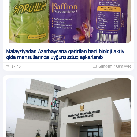
Malayziyadan Azərbaycana gətirilən bəzi bioloji aktiv
qida məhsullarında uyğunsuzluq aşkarlanıb
17:43
Gündəm / Cəmiyyət