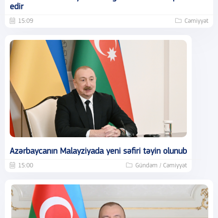
edir
15:09
Cəmiyyət
Azərbaycanın Malayziyada yeni səfiri təyin olunub
15:00
Gündəm / Cəmiyyət