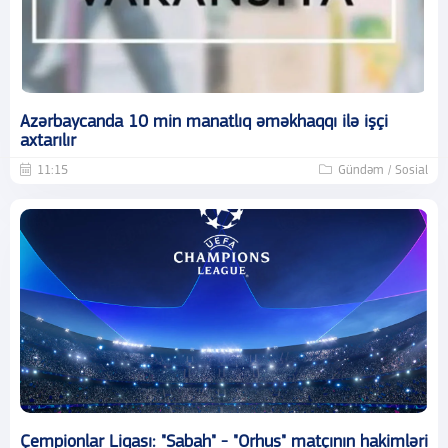
Azərbaycanda 10 min manatlıq əməkhaqqı ilə işçi
axtarılır
11:15
Gündəm / Sosial
Çempionlar Liqası: "Sabah" - "Orhus" matçının hakimləri