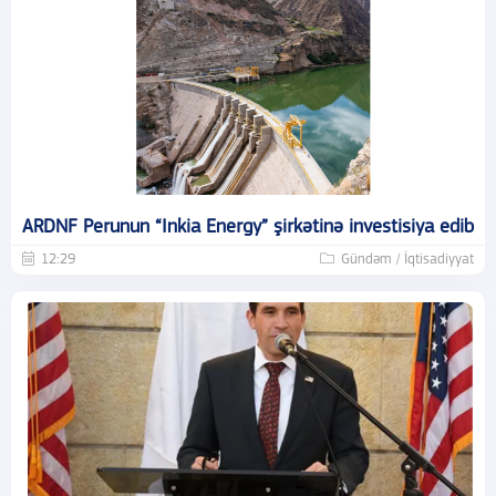
ARDNF Perunun “Inkia Energy” şirkətinə investisiya edib
12:29
Gündəm / İqtisadiyyat