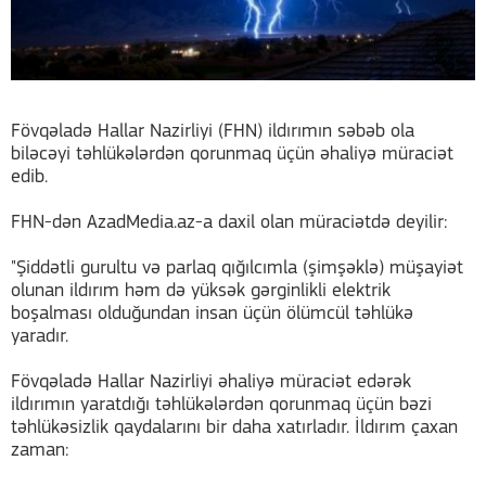
Fövqəladə Hallar Nazirliyi (FHN) ildırımın səbəb ola
biləcəyi təhlükələrdən qorunmaq üçün əhaliyə müraciət
edib.
FHN-dən AzadMedia.az-a daxil olan müraciətdə deyilir:
"Şiddətli gurultu və parlaq qığılcımla (şimşəklə) müşayiət
olunan ildırım həm də yüksək gərginlikli elektrik
boşalması olduğundan insan üçün ölümcül təhlükə
yaradır.
Fövqəladə Hallar Nazirliyi əhaliyə müraciət edərək
ildırımın yaratdığı təhlükələrdən qorunmaq üçün bəzi
təhlükəsizlik qaydalarını bir daha xatırladır. İldırım çaxan
zaman: