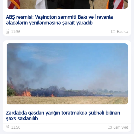
ABŞ rəsmisi: Vaşinqton sammiti Bakı və İrəvanla
əlaqələrin yenilənməsinə şərait yaradıb
11:56
Hadisə
Zərdabda qəsdən yanğın törətməkdə şübhəli bilinən
şəxs saxlanılıb
11:50
Cəmiyyət