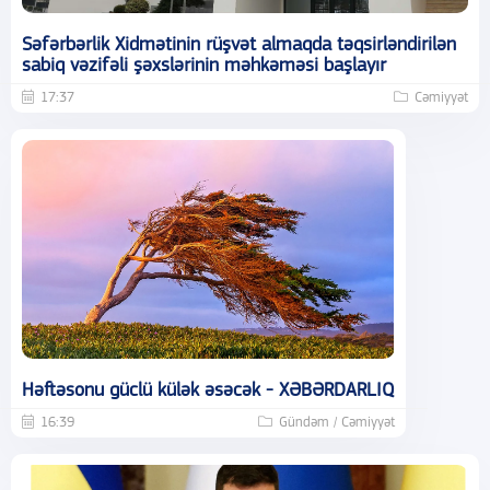
Səfərbərlik Xidmətinin rüşvət almaqda təqsirləndirilən
sabiq vəzifəli şəxslərinin məhkəməsi başlayır
17:37
Cəmiyyət
Həftəsonu güclü külək əsəcək - XƏBƏRDARLIQ
16:39
Gündəm / Cəmiyyət