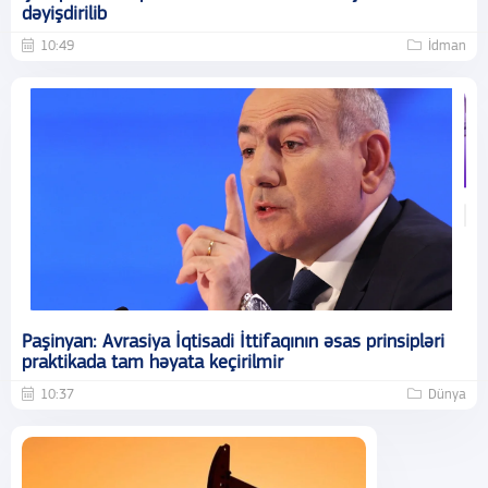
dəyişdirilib
10:49
İdman
Paşinyan: Avrasiya İqtisadi İttifaqının əsas prinsipləri
praktikada tam həyata keçirilmir
10:37
Dünya