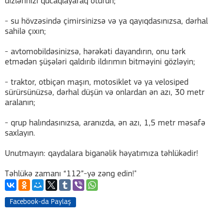
dizlərinizi qucaqlayaraq oturun;
- su hövzəsində çimirsinizsə və ya qayıqdasınızsa, dərhal
sahilə çıxın;
- avtomobildəsinizsə, hərəkəti dayandırın, onu tərk
etmədən şüşələri qaldırıb ildırımın bitməyini gözləyin;
- traktor, otbiçən maşın, motosiklet və ya velosiped
sürürsünüzsə, dərhal düşün və onlardan ən azı, 30 metr
aralanın;
- qrup halındasınızsa, aranızda, ən azı, 1,5 metr məsafə
saxlayın.
Unutmayın: qaydalara biganəlik həyatımıza təhlükədir!
Təhlükə zamanı “112”-yə zəng edin!"
Facebook-da Paylaş