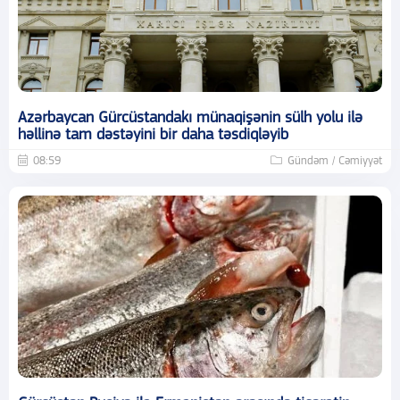
Azərbaycan Gürcüstandakı münaqişənin sülh yolu ilə
həllinə tam dəstəyini bir daha təsdiqləyib
08:59
Gündəm / Cəmiyyət