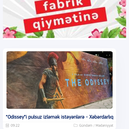
“Odissey”i pulsuz izləmək istəyənlərə - Xəbərdarlıq
09:22
Gündəm / Mədəniyyət