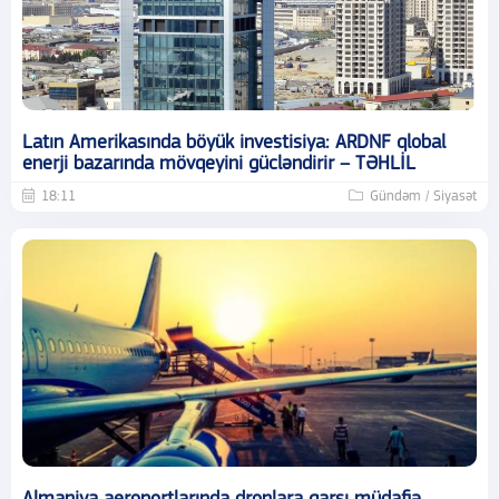
Latın Amerikasında böyük investisiya: ARDNF qlobal
enerji bazarında mövqeyini gücləndirir – TƏHLİL
18:11
Gündəm / Siyasət