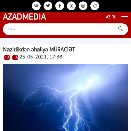
AZAD
MEDIA
AZ
RU
Nazirlikdən əhaliyə MÜRACİƏT
25-05-2021, 17:38
+ A
- A