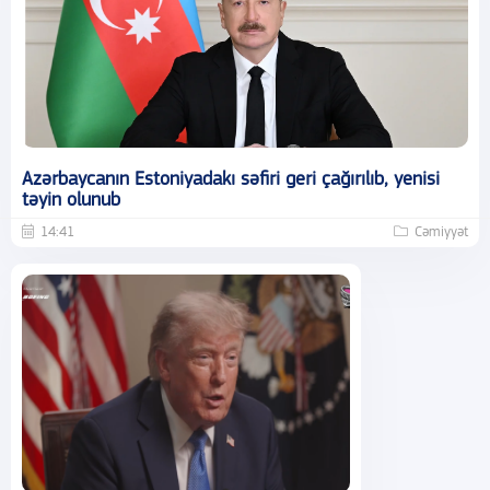
Azərbaycanın Estoniyadakı səfiri geri çağırılıb, yenisi
təyin olunub
14:41
Cəmiyyət