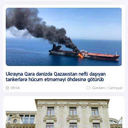
Ukrayna Qara dənizdə Qazaxıstan nefti daşıyan
tankerlərə hücum etməməyi öhdəsinə götürüb
09:04
Gündəm / Cəmiyyət