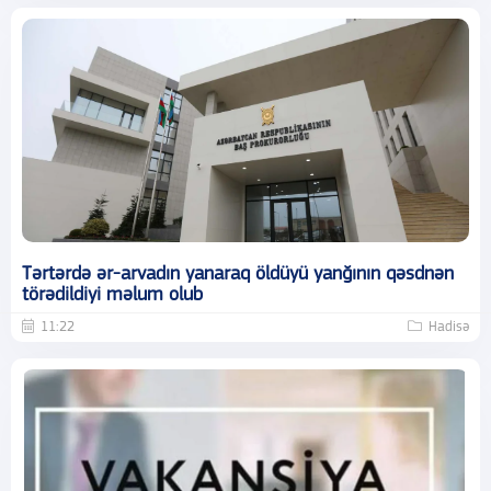
Tərtərdə ər-arvadın yanaraq öldüyü yanğının qəsdnən
törədildiyi məlum olub
11:22
Hadisə