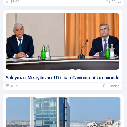
19:00
Dünya
Süleyman Mikayılovun 10 illik müavininə hökm oxundu
18:30
Hadisə