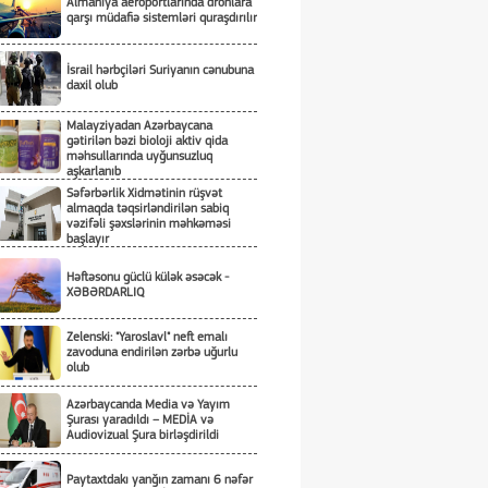
Almaniya aeroportlarında dronlara
qarşı müdafiə sistemləri quraşdırılır
İsrail hərbçiləri Suriyanın cənubuna
daxil olub
Malayziyadan Azərbaycana
gətirilən bəzi bioloji aktiv qida
məhsullarında uyğunsuzluq
aşkarlanıb
Səfərbərlik Xidmətinin rüşvət
almaqda təqsirləndirilən sabiq
vəzifəli şəxslərinin məhkəməsi
başlayır
Həftəsonu güclü külək əsəcək -
XƏBƏRDARLIQ
Zelenski: "Yaroslavl" neft emalı
zavoduna endirilən zərbə uğurlu
olub
Azərbaycanda Media və Yayım
Şurası yaradıldı – MEDİA və
Audiovizual Şura birləşdirildi
Paytaxtdakı yanğın zamanı 6 nəfər