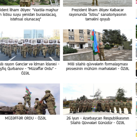
ident İlham Əliyev: “Vaxtilə məşhur
Prezident İlham Əliyev Kəlbəcər
n İstisu suyu yenidən buraxılacaq,
rayonunda "İstisu" sanatoriyasının
istehsal olunacaq”
təməlini qoyub
lı rayon Gənclər və İdman İdarəsi -
Milli silahlı qüvvələrin formalaşması
fiq Qurbanov - “Müzəffər Ordu” -
prosesinin mühüm mərhələləri - ÖZƏL
ÖZƏL
MÜZƏFFƏR ORDU - ÖZƏL
26 iyun - Azərbaycan Respublikasının
Silahlı Qüvvələri Günüdür - ÖZƏL