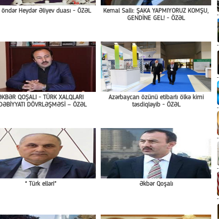
 öndər Heydər Əliyev duası - ÖZƏL
Kemal Sallı: ŞAKA YAPMIYORUZ KOMŞU,
GENDİNE GEL! - ÖZƏL
ƏKBƏR QOŞALI - TÜRK XALQLARI
Azərbaycan özünü etibarlı ölkə kimi
DƏBİYYATI DÖVRLƏŞMƏSİ – ÖZƏL
təsdiqləyib - ÖZƏL
“ Türk elləri”
Əkbər Qoşalı