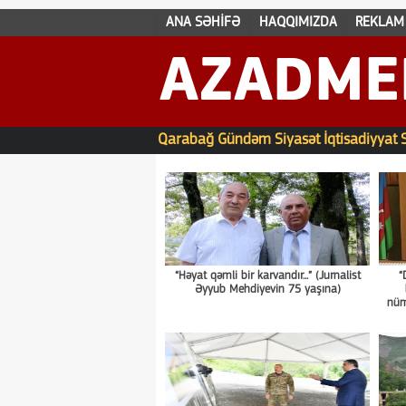
ANA SƏHİFƏ
HAQQIMIZDA
REKLAM
AZADME
Qarabağ
Gündəm
Siyasət
İqtisadiyyat
“Həyat qəmli bir karvandır...” (Jurnalist
“
Əyyub Mehdiyevin 75 yaşına)
nüm