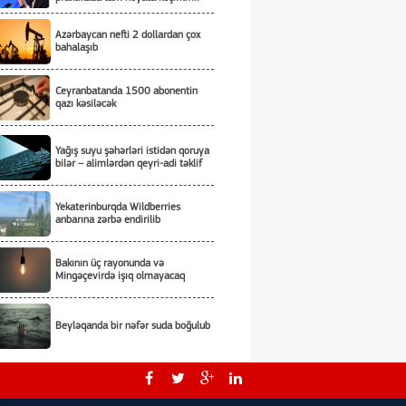
Azərbaycan nefti 2 dollardan çox
bahalaşıb
Ceyranbatanda 1500 abonentin
qazı kəsiləcək
Yağış suyu şəhərləri istidən qoruya
bilər – alimlərdən qeyri-adi təklif
Yekaterinburqda Wildberries
anbarına zərbə endirilib
Bakının üç rayonunda və
Mingəçevirdə işıq olmayacaq
Beyləqanda bir nəfər suda boğulub
Tailandda məktəbdə atışmada
ölənlərin sayı yeddi nəfərə çatıb –
YENİLƏNİB