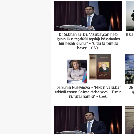
Dr. Sübhan Talıblı: “Azərbaycan hərb
II Q
işinin ilkin təşəkkül tapdığı bölgələrdən
biri hesab olunur” - “Ordu tariximizə
baxış” - ÖZƏL
Dr. Suma Hüseynova - "Nikbin və kübar
26 
təbiətli xanım Səlimə Mehdiyeva – Elmin
Q
nüfuzlu hamisi" - ÖZƏL