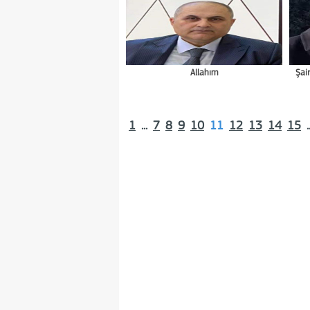
Allahım
Şai
1
...
7
8
9
10
11
12
13
14
15
.