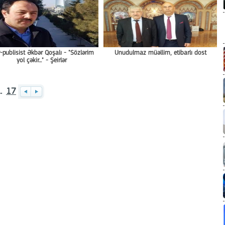
r-publisist Əkbər Qoşalı - "Sözlərim
Unudulmaz müəllim, etibarlı dost
yol çəkir..." - Şeirlər
..
17