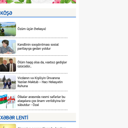
KÖŞƏ
Özüm üçün (hekayə)
Kəndlinin sıxışdırılması sosial
partlayışa gedən yoldur
Ölüm haqq olsa da, vaxtsız gedişlər
üzücüdür...
Vicdanın və Kişiliyin Ünvanına
Yazılan Məktub – Hacı Hekayətin
Ruhuna
Ölkələr arasında rəsmi səfərlər bu
əlaqələrə çox önəm verildiyinə bir
sübutdur - Özəl
XƏBƏR LENTİ