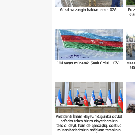
Gözəl və zəngin Kəkbəcərim - ÖZƏL
Prez
ola
104 yaşın mübarək, Şanlı Ordu! - ÖZƏL
Masal
Müş
Prezidenti İlham Əliyev: “Bugünkü dövlət
səfərim təkcə bizim niyyətlərimizin
təsdiqi deyil, həm də qardaşlıq, dostluq
münasibətlərimizin möhkəm təməlinin
təsdiqidir” - ÖZƏL