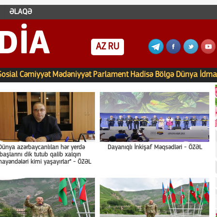
ƏLAQƏ
DIA
AZ
RU
Sosial
Cəmiyyət
Mədəniyyət
Parlament
Hadisə
Bölgə
Dünya
İdma
Dünya azərbaycanlıları hər yerdə
Dayanıqlı İnkişaf Məqsədləri - ÖZƏL
başlarını dik tutub qalib xalqın
ayəndələri kimi yaşayırlar” - ÖZƏL