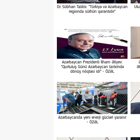
Dr. Sübhan Talıblı: "Türkiyə və Azərbaycan
Ulu
regionda sülhün qarantıdır"
Azərbaycan Prezidenti İlham Əliyev:
“Qurtuluş Günü Azərbaycan tarixində
Ə
dönüş nöqtəsi idi” - ÖZƏL
Azərbaycanda yeni enerji gücləri yaranır
- ÖZƏL