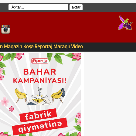
n
Maqazin
Köşə
Reportaj
Maraqlı
Video