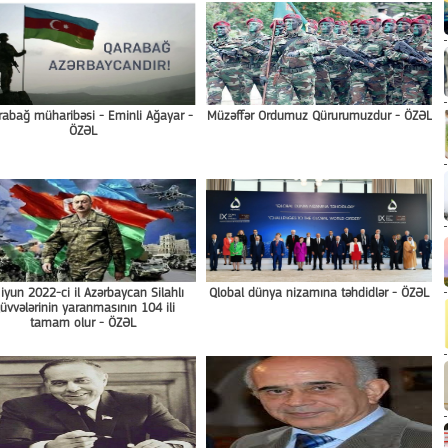
arabağ müharibəsi - Eminli Ağayar -
Müzəffər Ordumuz Qürurumuzdur - ÖZƏL
ÖZƏL
iyun 2022-ci il Azərbaycan Silahlı
Qlobal dünya nizamına təhdidlər - ÖZƏL
üvvələrinin yaranmasının 104 ili
tamam olur - ÖZƏL