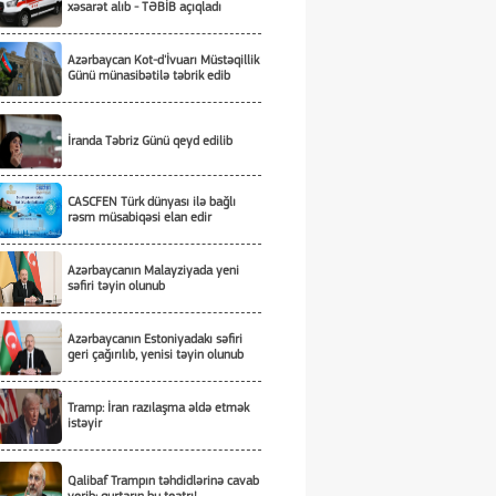
xəsarət alıb - TƏBİB açıqladı
Azərbaycan Kot-d'İvuarı Müstəqillik
Günü münasibətilə təbrik edib
İranda Təbriz Günü qeyd edilib
CASCFEN Türk dünyası ilə bağlı
rəsm müsabiqəsi elan edir
Azərbaycanın Malayziyada yeni
səfiri təyin olunub
Azərbaycanın Estoniyadakı səfiri
geri çağırılıb, yenisi təyin olunub
Tramp: İran razılaşma əldə etmək
istəyir
Qalibaf Trampın təhdidlərinə cavab