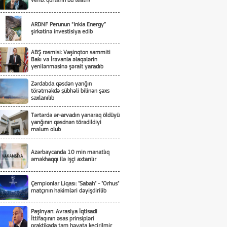
verib: qurtarın bu teatrı!
ARDNF Perunun “Inkia Energy”
şirkətinə investisiya edib
ABŞ rəsmisi: Vaşinqton sammiti
Bakı və İrəvanla əlaqələrin
yenilənməsinə şərait yaradıb
Zərdabda qəsdən yanğın
törətməkdə şübhəli bilinən şəxs
saxlanılıb
Tərtərdə ər-arvadın yanaraq öldüyü
yanğının qəsdnən törədildiyi
məlum olub
Azərbaycanda 10 min manatlıq
əməkhaqqı ilə işçi axtarılır
Çempionlar Liqası: "Sabah" - "Orhus"
matçının hakimləri dəyişdirilib
Paşinyan: Avrasiya İqtisadi
İttifaqının əsas prinsipləri
praktikada tam həyata keçirilmir