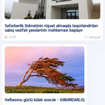
Səfərbərlik Xidmətinin rüşvət almaqda təqsirləndirilən
sabiq vəzifəli şəxslərinin məhkəməsi başlayır
17:37
Cəmiyyət
Həftəsonu güclü külək əsəcək - XƏBƏRDARLIQ