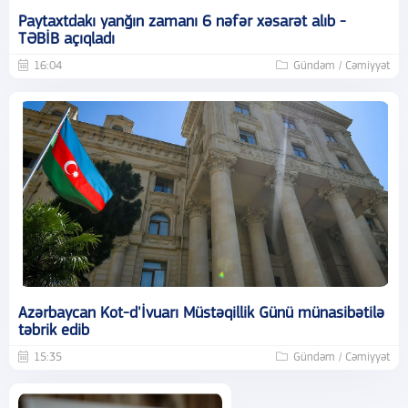
Paytaxtdakı yanğın zamanı 6 nəfər xəsarət alıb -
TƏBİB açıqladı
16:04
Gündəm / Cəmiyyət
Azərbaycan Kot-d'İvuarı Müstəqillik Günü münasibətilə
təbrik edib
15:35
Gündəm / Cəmiyyət