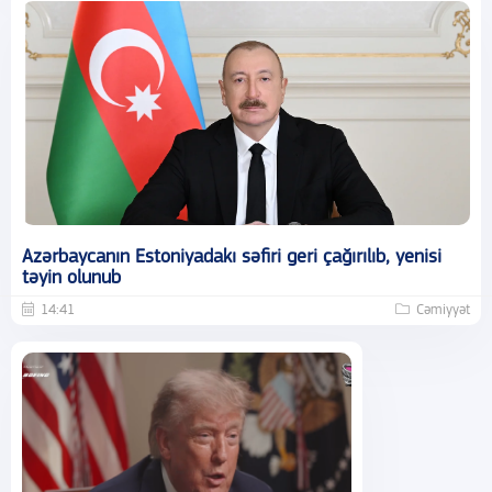
Azərbaycanın Estoniyadakı səfiri geri çağırılıb, yenisi
təyin olunub
14:41
Cəmiyyət