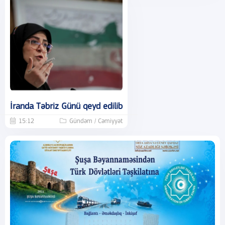
İranda Təbriz Günü qeyd edilib
15:12
Gündəm / Cəmiyyət