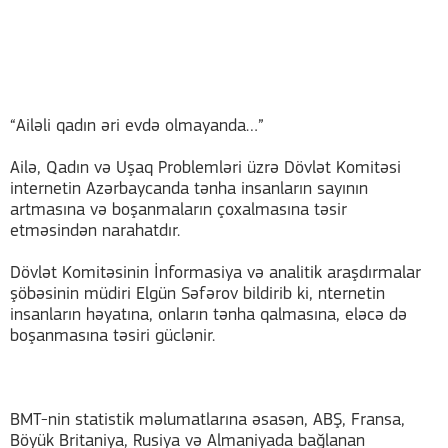
“Ailəli qadın əri evdə olmayanda…”
Ailə, Qadın və Uşaq Problemləri üzrə Dövlət Komitəsi
internetin Azərbaycanda tənha insanların sayının
artmasına və boşanmaların çoxalmasına təsir
etməsindən narahatdır.
Dövlət Komitəsinin İnformasiya və analitik araşdırmalar
şöbəsinin müdiri Elgün Səfərov bildirib ki, nternetin
insanların həyatına, onların tənha qalmasına, eləcə də
boşanmasına təsiri güclənir.
BMT-nin statistik məlumatlarına əsasən, ABŞ, Fransa,
Böyük Britaniya, Rusiya və Almaniyada bağlanan