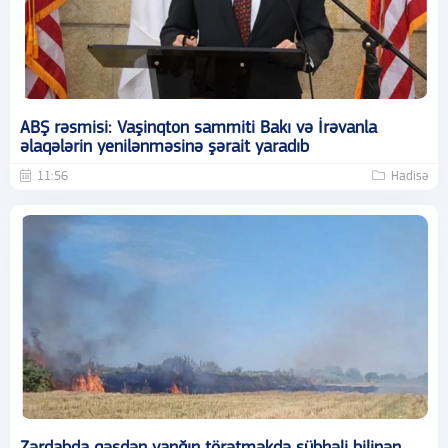
ABŞ rəsmisi: Vaşinqton sammiti Bakı və İrəvanla
əlaqələrin yenilənməsinə şərait yaradıb
11:56
Hadisə