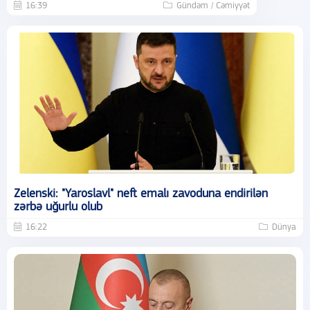
16:39
Gündəm / Cəmiyyət
Zelenski: "Yaroslavl" neft emalı zavoduna endirilən
zərbə uğurlu olub
16:22
Dünya