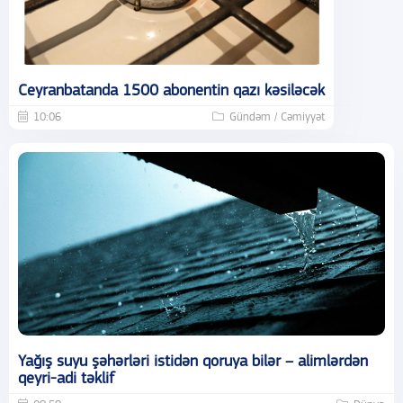
Ceyranbatanda 1500 abonentin qazı kəsiləcək
10:06
Gündəm / Cəmiyyət
Yağış suyu şəhərləri istidən qoruya bilər – alimlərdən
qeyri-adi təklif