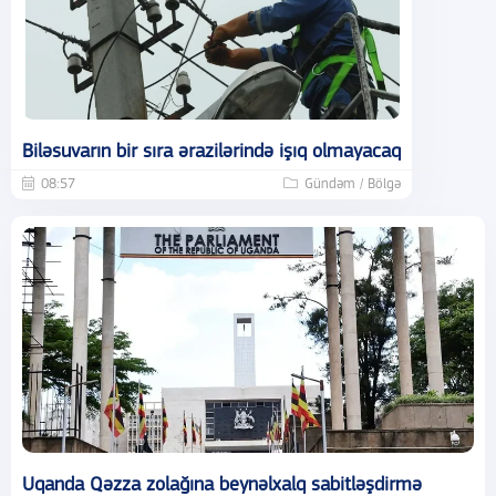
Biləsuvarın bir sıra ərazilərində işıq olmayacaq
08:57
Gündəm / Bölgə
Uqanda Qəzza zolağına beynəlxalq sabitləşdirmə