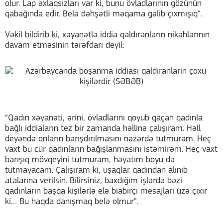
olur. Lap əxlaqsızları var ki, bunu övladlarının gözünün
qabağında edir. Belə dəhşətli məqama gəlib çıxmışıq”.
Vəkil bildirib ki, xəyanətlə iddia qaldıranların nikahlarının
davam etməsinin tərəfdarı deyil:
“Qadın xəyanəti, ərini, övladlarını qoyub qaçan qadınla
bağlı iddiaların tez bir zamanda həllinə çalışıram. Həll
deyəndə onların barışdırılmasını nəzərdə tutmuram. Heç
vaxt bu cür qadınların bağışlanmasını istəmirəm. Heç vaxt
barışıq mövqeyini tutmuram, həyatım boyu da
tutmayacam. Çalışıram ki, uşaqlar qadından alınıb
atalarına verilsin. Bilirsiniz, baxdığım işlərdə bəzi
qadınların başqa kişilərlə elə biabırçı mesajları üzə çıxır
ki… Bu haqda danışmaq belə olmur”.