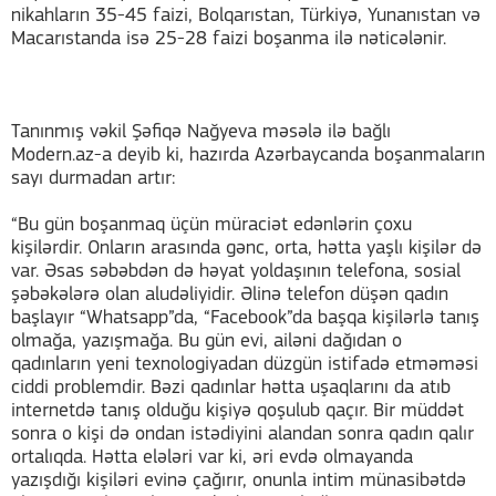
nikahların 35-45 faizi, Bolqarıstan, Türkiyə, Yunanıstan və
Macarıstanda isə 25-28 faizi boşanma ilə nəticələnir.
Tanınmış vəkil Şəfiqə Nağyeva məsələ ilə bağlı
Modern.az-a deyib ki, hazırda Azərbaycanda boşanmaların
sayı durmadan artır:
“Bu gün boşanmaq üçün müraciət edənlərin çoxu
kişilərdir. Onların arasında gənc, orta, hətta yaşlı kişilər də
var. Əsas səbəbdən də həyat yoldaşının telefona, sosial
şəbəkələrə olan aludəliyidir. Əlinə telefon düşən qadın
başlayır “Whatsapp”da, “Facebook”da başqa kişilərlə tanış
olmağa, yazışmağa. Bu gün evi, ailəni dağıdan o
qadınların yeni texnologiyadan düzgün istifadə etməməsi
ciddi problemdir. Bəzi qadınlar hətta uşaqlarını da atıb
internetdə tanış olduğu kişiyə qoşulub qaçır. Bir müddət
sonra o kişi də ondan istədiyini alandan sonra qadın qalır
ortalıqda. Hətta elələri var ki, əri evdə olmayanda
yazışdığı kişiləri evinə çağırır, onunla intim münasibətdə