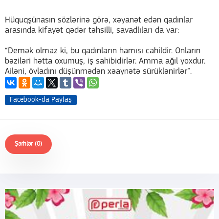
Hüquqşünasın sözlərinə görə, xəyanət edən qadınlar
arasında kifayət qədər təhsilli, savadlıları da var:
“Demək olmaz ki, bu qadınların hamısı cahildir. Onların
bəziləri hətta oxumuş, iş sahibidirlər. Amma ağıl yoxdur.
Ailəni, övladını düşünmədən xəaynətə sürüklənirlər”.
Facebook-da Paylaş
Şərhlər (0)