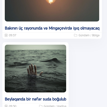
Bakının üç rayonunda və Mingəçevirdə işıq olmayacaq
09:37
Gündəm / Bölgə
Beyləqanda bir nəfər suda boğulub
09:30
Gündəm / Hadisə