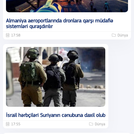
Almaniya aeroportlarında dronlara qarşı müdafiə
sistemləri quraşdırılır
17:58
Dünya
İsrail hərbçiləri Suriyanın cənubuna daxil olub
17:55
Dünya