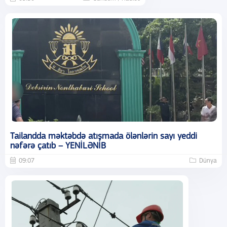
Tailandda məktəbdə atışmada ölənlərin sayı yeddi
nəfərə çatıb – YENİLƏNİB
09:07
Dünya