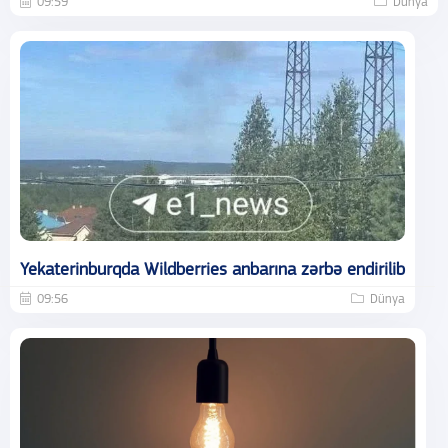
09:59
Dünya
Yekaterinburqda Wildberries anbarına zərbə endirilib
09:56
Dünya