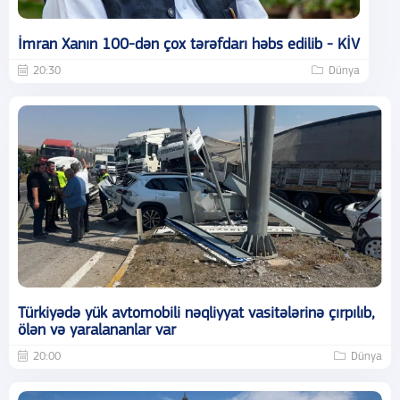
İmran Xanın 100-dən çox tərəfdarı həbs edilib - KİV
20:30
Dünya
Türkiyədə yük avtomobili nəqliyyat vasitələrinə çırpılıb,
ölən və yaralananlar var
20:00
Dünya