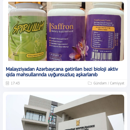
Malayziyadan Azərbaycana gətirilən bəzi bioloji aktiv
qida məhsullarında uyğunsuzluq aşkarlanıb
17:43
Gündəm / Cəmiyyət