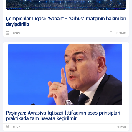
Çempionlar Liqası: "Sabah" - "Orhus" matçının hakimləri
dəyişdirilib
10:49
İdman
Paşinyan: Avrasiya İqtisadi İttifaqının əsas prinsipləri
praktikada tam həyata keçirilmir
10:37
Dünya