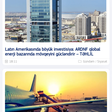
Latın Amerikasında böyük investisiya: ARDNF qlobal
enerji bazarında mövqeyini gücləndirir – TƏHLİL
18:11
Gündəm / Siyasət