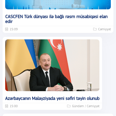
CASCFEN Türk dünyası ilə bağlı rəsm müsabiqəsi elan
edir
15:09
Cəmiyyət
Azərbaycanın Malayziyada yeni səfiri təyin olunub
15:00
Gündəm / Cəmiyyət