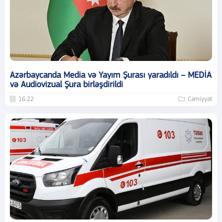
Azərbaycanda Media və Yayım Şurası yaradıldı – MEDİA
və Audiovizual Şura birləşdirildi
16:22
Cəmiyyət