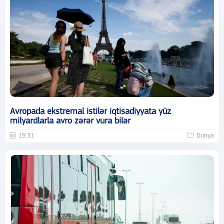
Avropada ekstremal istilər iqtisadiyyata yüz
milyardlarla avro zərər vura bilər
19:31
Dünya