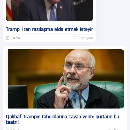
Tramp: İran razılaşma əldə etmək istəyir
14:34
Cəmiyyət
Qalibaf Trampın təhdidlərinə cavab verib: qurtarın bu
teatrı!