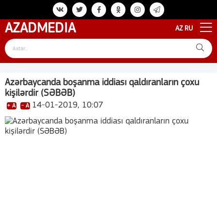
AZAD
MEDIA
AZ
RU
Azərbaycanda boşanma iddiası qaldıranların çoxu
kişilərdir (SƏBƏB)
14-01-2019, 10:07
+ A
- A