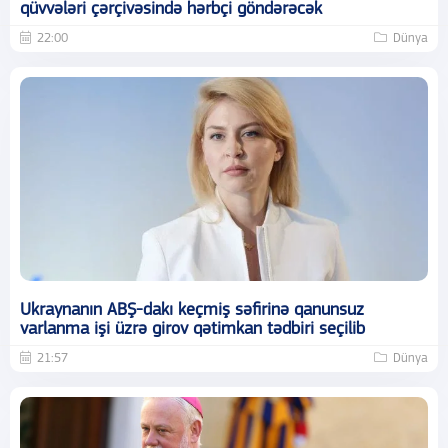
qüvvələri çərçivəsində hərbçi göndərəcək
22:00
Dünya
Ukraynanın ABŞ-dakı keçmiş səfirinə qanunsuz
varlanma işi üzrə girov qətimkan tədbiri seçilib
21:57
Dünya