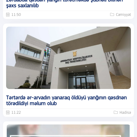
Zərdabda qəsdən yanğın törətməkdə şübhəli bilinən
şəxs saxlanılıb
11:50
Cəmiyyət
Tərtərdə ər-arvadın yanaraq öldüyü yanğının qəsdnən
törədildiyi məlum olub
11:22
Hadisə