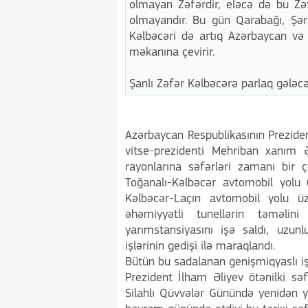
olmayan Zəfərdir, eləcə də bu Zəfə
olmayandır. Bu gün Qarabağı, Şər
Kəlbəcəri də artıq Azərbaycan və
məkanına çevirir.
Şanlı Zəfər Kəlbəcərə parlaq gələcə
Azərbaycan Respublikasının Prezide
vitse-prezidenti Mehriban xanım 
rayonlarına səfərləri zamanı bir ç
Toğanalı-Kəlbəcər avtomobil yolu 
Kəlbəcər-Laçın avtomobil yolu ü
əhəmiyyətli tunellərin təməli
yarımstansiyasını işə saldı, uzun
işlərinin gedişi ilə maraqlandı.
Bütün bu sadalanan genişmiqyaslı iş
Prezident İlham Əliyev ötənilki s
Silahlı Qüvvələr Günündə yenidən 