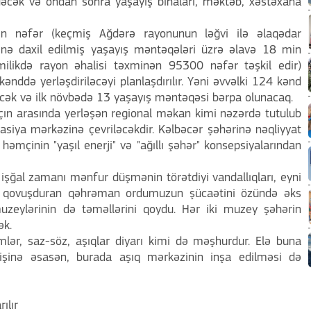
əcək və ondan sonra yaşayış binaları, məktəb, xəstəxana
n nəfər (keçmiş Ağdərə rayonunun ləğvi ilə əlaqədar
sinə daxil edilmiş yaşayış məntəqələri üzrə əlavə 18 min
ilikdə rayon əhalisi təxminən 95300 nəfər təşkil edir)
ənddə yerləşdiriləcəyi planlaşdırılır. Yəni əvvəlki 124 kənd
əcək və ilk növbədə 13 yaşayış məntəqəsi bərpa olunacaq.
çın arasında yerləşən regional məkan kimi nəzərdə tutulub
asiya mərkəzinə çevriləcəkdir. Kəlbəcər şəhərinə nəqliyyat
 həmçinin "yaşıl enerji" və "ağıllı şəhər" konsepsiyalarından
işğal zamanı mənfur düşmənin törətdiyi vandallıqları, eyni
na qovuşduran qəhrəman ordumuzun şücaətini özündə əks
uzeylərinin də təməllərini qoydu. Hər iki muzey şəhərin
ək.
imlər, saz-söz, aşıqlar diyarı kimi də məşhurdur. Elə buna
işinə əsasən, burada aşıq mərkəzinin inşa edilməsi də
ılır