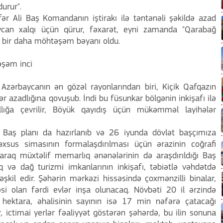
urur".
r Ali Baş Komandanın iştirakı ilə təntənəli şəkildə azad
ycan xalqı üçün qürur, fəxarət, eyni zamanda "Qarabağ
a bir daha möhtəşəm bəyanı oldu.
əşəm inci
Azərbaycanın ən gözəl rayonlarından biri, Kiçik Qafqazın
ər azadlığına qovuşub. İndi bu füsunkar bölgənin inkişafı ilə
allığa çevrilir, Böyük qayıdış üçün mükəmməl layihələr
 Baş planı da hazırlanıb və 26 iyunda dövlət başçımıza
xsus simasının formalaşdırılması üçün ərazinin coğrafi
araq müxtəlif memarlıq ənənələrinin də araşdırıldığı Baş
q və dağ turizmi imkanlarının inkişafı, təbiətlə vəhdətdə
əşkil edir. Şəhərin mərkəzi hissəsində çoxmənzilli binalar,
si olan fərdi evlər inşa olunacaq. Növbəti 20 il ərzində
 hektara, əhalisinin sayının isə 17 min nəfərə çatacağı
ər, ictimai yerlər fəaliyyət göstərən şəhərdə, bu ilin sonuna