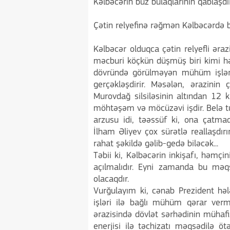
Kəlbəcərin buz bulaqlarının qablaşdı
Çətin relyefinə rəğmən Kəlbəcərdə büt
Kəlbəcər olduqca çətin relyefli əraz
məcburi köçkün düşmüş biri kimi hə
dövründə görülməyən mühüm işləri
gerçəkləşdirir. Məsələn, ərazinin 
Murovdağ silsiləsinin altından 12 k
möhtəşəm və möcüzəvi işdir. Belə tu
arzusu idi, təəssüf ki, ona çat
İlham Əliyev çox sürətlə reallaşdır
rahat şəkildə gəlib-gedə biləcək...
Təbii ki, Kəlbəcərin inkişafı, həmç
açılmalıdır. Eyni zamanda bu məqs
olacaqdır.
Vurğulayım ki, cənab Prezident həl
işləri ilə bağlı mühüm qərar verm
ərazisində dövlət sərhədinin mühafiz
enerjisi ilə təchizatı məqsədilə ö