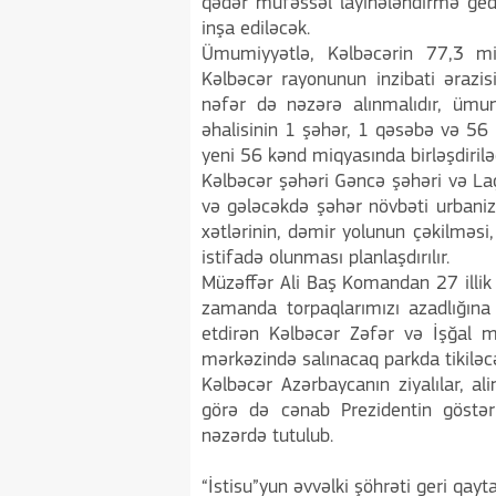
qədər müfəssəl layihələndirmə ged
inşa ediləcək.
Ümumiyyətlə, Kəlbəcərin 77,3 mi
Kəlbəcər rayonunun inzibati ərazi
nəfər də nəzərə alınmalıdır, ümum
əhalisinin 1 şəhər, 1 qəsəbə və 56 k
yeni 56 kənd miqyasında birləşdiril
Kəlbəcər şəhəri Gəncə şəhəri və La
və gələcəkdə şəhər növbəti urbaniz
xətlərinin, dəmir yolunun çəkilməsi,
istifadə olunması planlaşdırılır.
Müzəffər Ali Baş Komandan 27 illik 
zamanda torpaqlarımızı azadlığı
etdirən Kəlbəcər Zəfər və İşğal m
mərkəzində salınacaq parkda tikiləc
Kəlbəcər Azərbaycanın ziyalılar, al
görə də cənab Prezidentin göstər
nəzərdə tutulub.
“İstisu”yun əvvəlki şöhrəti geri qaytar