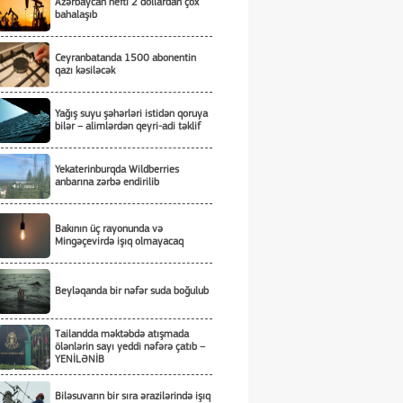
Azərbaycan nefti 2 dollardan çox
bahalaşıb
Ceyranbatanda 1500 abonentin
qazı kəsiləcək
Yağış suyu şəhərləri istidən qoruya
bilər – alimlərdən qeyri-adi təklif
Yekaterinburqda Wildberries
anbarına zərbə endirilib
Bakının üç rayonunda və
Mingəçevirdə işıq olmayacaq
Beyləqanda bir nəfər suda boğulub
Tailandda məktəbdə atışmada
ölənlərin sayı yeddi nəfərə çatıb –
YENİLƏNİB
Biləsuvarın bir sıra ərazilərində işıq