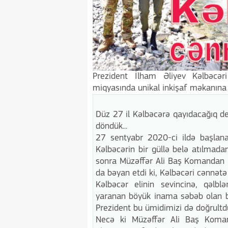
Prezident İlham Əliyev Kəlbəcə
miqyasında unikal inkişaf məkanına 
Düz 27 il Kəlbəcərə qayıdacağıq 
döndük...
27 sentyabr 2020-ci ildə başlanan
Kəlbəcərin bir güllə belə atılmada
sonra Müzəffər Ali Baş Komandan İl
da bəyan etdi ki, Kəlbəcəri cənnətə 
Kəlbəcər elinin sevincinə, qəlbl
yaranan böyük inama səbəb olan b
Prezident bu ümidimizi də doğrultdu:
Necə ki Müzəffər Ali Baş Koman