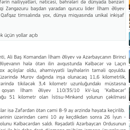
rin nailiyyətləri, nəticəsi, bəhrələri də dünyada bənzəri
qi Zəngəzuru başdan yaradan qurucu lider İlham Əliyev
 Qafqaz timsalında yox, dünya miqyasında unikal inkişaf
k üçün yollar açıb
nti, Ali Baş Komandan İlham Əliyev və Azərbaycanın Birinci
Əliyevanın hələ ötən ilin avqustunda Kəlbəcər və Laçın
ox açılışlar oldu, əhəmiyyətli layihələrin təməli qoyuldu.
üzərində Murov dağında inşa olunacaq 11,6 kilometrlik,
zərində tikiləcək 3,4 kilometr uzunluğundakı müstəsna
ni qoyan İlham Əliyev 110/35/10 kV-luq "Kəlbəcər"
luğu 51 kilometr olan İstisu-Minkənd yolunun çəkilməsi
lər isə Zəfərdən ötən cəmi 8-9 ay ərzində həyata keçirilib.
əfərinin üzərindən cəmi 10 ay keçdikdən sonra 26 İyun -
yolunu Kəlbəcərdən saldı. Rəşadətli Azərbaycan Ordusunun