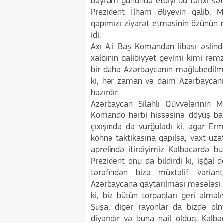
bayram günündə etdiyi bu tarixi s
Prezident İlham Əliyevin qalib,
qapımızı ziyarət etməsinin özünün 
idi.
Axı Ali Baş Komandan libası əsli
xalqının qalibiyyət geyimi kimi rə
bir daha Azərbaycanın məğlubedilm
ki, hər zaman və daim Azərbaycanı
hazırdır.
Azərbaycan Silahlı Qüvvələrinin 
Komando hərbi hissəsinə döyüş bay
çıxışında da vurğuladı ki, əgər E
köhnə taktikasına qapılsa, vaxt uz
aprelində itirdiyimiz Kəlbəcərdə 
Prezident onu da bildirdi ki, işğal 
tərəfindən bizə müxtəlif variant
Azərbaycana qaytarılması məsələsi 
ki, biz bütün torpaqları geri almalı
Şuşa, digər rayonlar da bizdə olma
diyarıdır və buna nail olduq. Kəlb