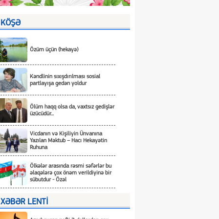
KÖŞƏ
Özüm üçün (hekayə)
Kəndlinin sıxışdırılması sosial
partlayışa gedən yoldur
Ölüm haqq olsa da, vaxtsız gedişlər
üzücüdür...
Vicdanın və Kişiliyin Ünvanına
Yazılan Məktub – Hacı Hekayətin
Ruhuna
Ölkələr arasında rəsmi səfərlər bu
əlaqələrə çox önəm verildiyinə bir
sübutdur - Özəl
XƏBƏR LENTİ