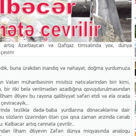
ri artıq Azərbaycan və Qafqaz timsalında yox, dünya
çevirir
dedik, buna ürəkdən inandıq və nəhayət, doğma yurdumuza
 Vətən müharibəsinin misilsiz nəticələrindən biri kimi,
n, bir itki belə verilmədən azadlığına qovuşdurulmasından
ham Əliyev bu rayona qalibiyyət səfəri etdi və elə orada
çevirəcəyik...
ərində tezliklə dədə-baba yurdlarına dönəcəklərinə dair
u sözlərin üzərindən ötən çox qısa zaman ərzində cənab
 Kəlbəcər artıq cənnətə çevrilir...
dan İlham Əliyevin Zəfəri dünya miqyasında analoqu