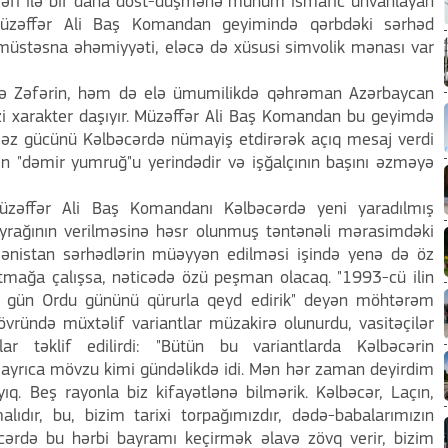
əfəri ilə bir daha dost-düşmənə mühüm ismarıc ünvanlayan
 Müzəffər Ali Baş Komandan geyimində qərbdəki sərhəd
müstəsna əhəmiyyəti, eləcə də xüsusi simvolik mənası var
ndə Zəfərin, həm də elə ümumilikdə qəhrəman Azərbaycan
mzi xarakter daşıyır. Müzəffər Ali Baş Komandan bu geyimdə
əz gücünü Kəlbəcərdə nümayiş etdirərək açıq mesaj verdi
n "dəmir yumruğ"u yerindədir və işğalçının başını əzməyə
Müzəffər Ali Baş Komandanı Kəlbəcərdə yeni yaradılmış
rağının verilməsinə həsr olunmuş təntənəli mərasimdəki
rmənistan sərhədlərin müəyyən edilməsi işində yenə də öz
atmağa çalışsa, nəticədə özü peşman olacaq. "1993-cü ilin
bu gün Ordu gününü qürurla qeyd edirik" deyən möhtərəm
dövründə müxtəlif variantlar müzakirə olunurdu, vasitəçilər
lar təklif edilirdi: "Bütün bu variantlarda Kəlbəcərin
ayrıca mövzu kimi gündəlikdə idi. Mən hər zaman deyirdim
yıq. Beş rayonla biz kifayətlənə bilmərik. Kəlbəcər, Laçın,
lıdır, bu, bizim tarixi torpağımızdır, dədə-babalarımızın
əcərdə bu hərbi bayramı keçirmək əlavə zövq verir, bizim