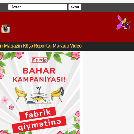
n
Maqazin
Köşə
Reportaj
Maraqlı
Video