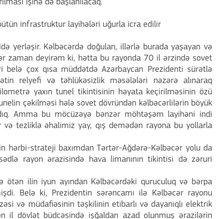
rılması işinə də başlanılacaq.
ün infrastruktur layihələri uğurla icra edilir
idə yerləşir. Kəlbəcərdə doğulan, illərlə burada yaşayan və
r zaman deyirəm ki, hətta bu rayonda 70 il ərzində sovet
 belə çox qısa müddətdə Azərbaycan Prezidenti sürətlə
çətin relyefi və təhlükəsizlik məsələləri nəzərə alınaraq
ilometrə yaxın tunel tikintisinin həyata keçirilməsinin özü
nelin çəkilməsi hələ sovet dövründən kəlbəcərlilərin böyük
madıq. Amma bu möcüzəyə bənzər möhtəşəm layihəni indi
ır və tezliklə əhalimiz yay, qış demədən rayona bu yollarla
inin hərbi-strateji baxımdan Tərtər-Ağdərə-Kəlbəcər yolu da
ədlə rayon ərazisində hava limanının tikintisi də zəruri
ə ötən ilin iyun ayından Kəlbəcərdəki quruculuq və bərpa
işdi. Belə ki, Prezidentin sərəncamı ilə Kəlbəcər rayonu
əsi və müdafiəsinin təşkilinin etibarlı və dayanıqlı elektrik
tən il dövlət büdcəsində işğaldan azad olunmuş ərazilərin