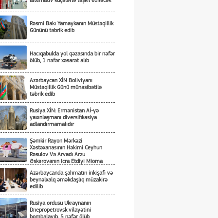
alternativ küçələrlə təşkil ediləcək
Rəsmi Bakı Yamaykanın Müstəqillik
Gününü təbrik edib
Hacıqabulda yol qəzasında bir nəfər
ölüb, 1 nəfər xəsarət alıb
Azərbaycan XİN Boliviyanı
Müstəqillik Günü münasibətilə
təbrik edib
Rusiya XİN: Ermənistan Aİ-yə
yaxınlaşmanı diversifikasiya
adlandırmamalıdır
Şəmkir Rayon Mərkəzi
Xəstəxanasının Həkimi Ceyhun
Rəsulov Və Arvadı Arzu
Əskərovanın Icra Etdiyi Mioma
Əməliyyatından Sonra Qadının
Azərbaycanda şahmatın inkişafı və
Ölümü Ilə Bağlı Şəmkir Rayon
beynəlxalq əməkdaşlıq müzakirə
Prokrurluğunda Araşdırma Aparılır
edilib
Rusiya ordusu Ukraynanın
Dnepropetrovsk vilayətini
bombalayıb, 5 nəfər ölüb