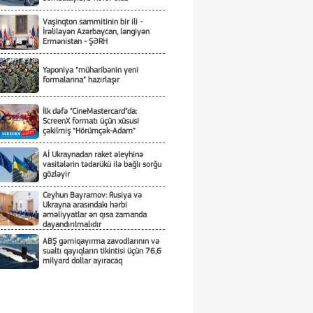
Vaşinqton sammitinin bir ili -
İrəliləyən Azərbaycan, ləngiyən
Ermənistan - ŞƏRH
Yaponiya “müharibənin yeni
formalarına” hazırlaşır
İlk dəfə "CineMastercard"da:
ScreenX formatı üçün xüsusi
çəkilmiş “Hörümçək-Adam”
Aİ Ukraynadan raket əleyhinə
vasitələrin tədarükü ilə bağlı sorğu
gözləyir
Ceyhun Bayramov: Rusiya və
Ukrayna arasındakı hərbi
əməliyyatlar ən qısa zamanda
dayandırılmalıdır
ABŞ gəmiqayırma zavodlarının və
sualtı qayıqların tikintisi üçün 76,6
milyard dollar ayıracaq
Professor yazır:Ədalətin hökmü,
separatizmin nekroloqu