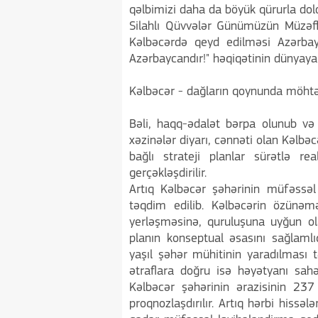
qəlbimizi daha da böyük qürurla dold
Silahlı Qüvvələr Günümüzün Müzəffə
Kəlbəcərdə qeyd edilməsi Azərba
Azərbaycandır!" həqiqətinin dünyay
Kəlbəcər - dağların qoynunda möht
Bəli, haqq-ədalət bərpa olunub və 
xəzinələr diyarı, cənnəti olan Kəlbəc
bağlı strateji planlar sürətlə re
gerçəkləşdirilir.
Artıq Kəlbəcər şəhərinin müfəssəl
təqdim edilib. Kəlbəcərin özünəmə
yerləşməsinə, quruluşuna uyğun ol
planın konseptual əsasını sağlamlı
yaşıl şəhər mühitinin yaradılması t
ətraflara doğru isə həyətyanı sahə
Kəlbəcər şəhərinin ərazisinin 237
proqnozlaşdırılır. Artıq hərbi hissəl