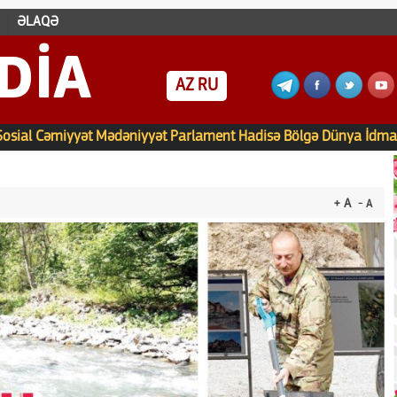
ƏLAQƏ
DIA
AZ
RU
Sosial
Cəmiyyət
Mədəniyyət
Parlament
Hadisə
Bölgə
Dünya
İdma
+ A
- A