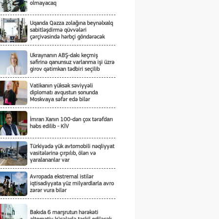
olmayacaq
Uqanda Qəzza zolağına beynəlxalq
sabitləşdirmə qüvvələri
çərçivəsində hərbçi göndərəcək
Ukraynanın ABŞ-dakı keçmiş
səfirinə qanunsuz varlanma işi üzrə
girov qətimkan tədbiri seçilib
Vatikanın yüksək səviyyəli
diplomatı avqustun sonunda
Moskvaya səfər edə bilər
İmran Xanın 100-dən çox tərəfdarı
həbs edilib - KİV
Türkiyədə yük avtomobili nəqliyyat
vasitələrinə çırpılıb, ölən və
yaralananlar var
Avropada ekstremal istilər
iqtisadiyyata yüz milyardlarla avro
zərər vura bilər
Bakıda 6 marşrutun hərəkəti