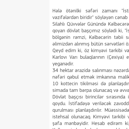
Hələ ötənilki səfəri zamanı "İs
vəzifələrdən biridir" söyləyən cənab P
Silahlı Qüvvələr Günündə Kəlbəcərə s
qoyan dövlət başçımız söylədi ki, "İ
bölgənin rəmzi, Kəlbəcərin təbii s
əlimizdən alınmış bütün sərvətləri 
Qeyd edim ki, öz kimyəvi tərkibi və
Karlovı Varı bulaqlarının (Çexiya) 
yeganədir.
34 hektar ərazidə salınması nəzərdə
nəfəri qəbul etmək imkanına malik
10 kottecin tikilməsi də planlaşdır
simada tam bərpa olunacaq və əvvəl
Dövlət başçısı birincilər sırasınd
qoydu. İstifadəyə veriləcək zavod
qurulması planlaşdırılır. Müəssis
istehsal olunacaq. Kimyəvi tərkibi v
şəfa mənbəyidir. Hesab edirəm ki,