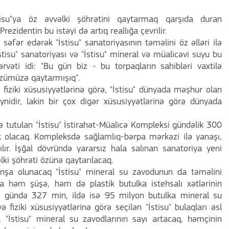
tisu"ya öz əvvəlki şöhrətini qaytarmaq qarşıda duran
rezidentin bu istəyi də artıq reallığa çevrilir.
əfər edərək "İstisu" sanatoriyasının təməlini öz əlləri ilə
stisu" sanatoriyası və "İstisu" mineral və müalicəvi suyu bu
ərvəti idi: "Bu gün biz - bu torpaqların sahibləri vaxtilə
özümüzə qaytarmışıq".
 fiziki xüsusiyyətlərinə görə, "İstisu" dünyada məşhur olan
eynidir, lakin bir çox digər xüsusiyyətlərinə görə dünyada
 tutulan "İstisu" İstirahət-Müalicə Kompleksi gündəlik 300
 olacaq. Kompleksdə sağlamlıq-bərpa mərkəzi ilə yanaşı,
ılır. İşğal dövründə yararsız hala salınan sanatoriya yeni
ki şöhrəti özünə qaytarılacaq.
a inşa olunacaq "İstisu" mineral su zavodunun da təməlini
da həm şüşə, həm də plastik butulka istehsalı xətlərinin
ədə gündə 327 min, ildə isə 95 milyon butulka mineral su
ə fiziki xüsusiyyətlərinə görə seçilən "İstisu" bulaqları əsl
 "İstisu" mineral su zavodlarının sayı artacaq, həmçinin