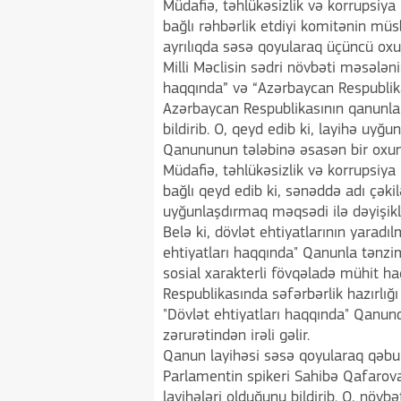
Müdafiə, təhlükəsizlik və korrupsiya
bağlı rəhbərlik etdiyi komitənin müs
ayrılıqda səsə qoyularaq üçüncü oxu
Milli Məclisin sədri növbəti məsələn
haqqında” və “Azərbaycan Respublika
Azərbaycan Respublikasının qanunlar
bildirib. O, qeyd edib ki, layihə uyğ
Qanununun tələbinə əsasən bir oxunu
Müdafiə, təhlükəsizlik və korrupsiya
bağlı qeyd edib ki, sənəddə adı çək
uyğunlaşdırmaq məqsədi ilə dəyişikli
Belə ki, dövlət ehtiyatlarının yaradı
ehtiyatları haqqında" Qanunla tənzi
sosial xarakterli fövqəladə mühit h
Respublikasında səfərbərlik hazırlığı
"Dövlət ehtiyatları haqqında" Qanund
zərurətindən irəli gəlir.
Qanun layihəsi səsə qoyularaq qəbul 
Parlamentin spikeri Sahibə Qafarova
layihələri olduğunu bildirib. O, növb