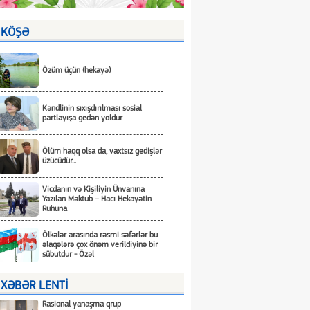
KÖŞƏ
Özüm üçün (hekayə)
Kəndlinin sıxışdırılması sosial
partlayışa gedən yoldur
Ölüm haqq olsa da, vaxtsız gedişlər
üzücüdür...
Vicdanın və Kişiliyin Ünvanına
Yazılan Məktub – Hacı Hekayətin
Ruhuna
Ölkələr arasında rəsmi səfərlər bu
əlaqələrə çox önəm verildiyinə bir
sübutdur - Özəl
XƏBƏR LENTİ
Rasional yanaşma qrup