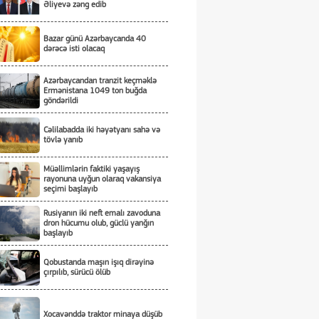
Əliyevə zəng edib
Bazar günü Azərbaycanda 40
dərəcə isti olacaq
Azərbaycandan tranzit keçməklə
Ermənistana 1049 ton buğda
göndərildi
Cəlilabadda iki həyətyanı sahə və
tövlə yanıb
Müəllimlərin faktiki yaşayış
rayonuna uyğun olaraq vakansiya
seçimi başlayıb
Rusiyanın iki neft emalı zavoduna
dron hücumu olub, güclü yanğın
başlayıb
Qobustanda maşın işıq dirəyinə
çırpılıb, sürücü ölüb
Xocavənddə traktor minaya düşüb