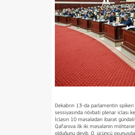
Dekabrın 13-də parlamentin spikeri S
sessiyasında növbəti plenar iclası keç
İclasın 10 məsələdən ibarət gündəliy
Qafarova ilk iki məsələnin möhtərəm
olduğunu deyib. O, üçüncü oxunuşda