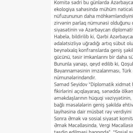
Komitə sədri bu günlərdə Azərbaycan
ekologiya sahəsində mühüm nəticələr
nüfuzununun daha möhkəmləndiyini v
zirvənin parlaq nümunəsi olduğunu qe
siyasətinin və Azərbaycan diplomatiy
Habelə, bildirilib ki, Qərbi Azərbay
ədalətsizliyə uğradığı artıq sübut 
beynəlxalq konfranslarda geniş şəki
gücünü, təsir imkanlarını bir daha sü
Bununla yanaşı, qeyd edilib ki, Qoş
Bəyannaməsinin imzalanması, Türk dü
nümunələrindəndir.
Səməd Seyidov “Diplomatik xidmət h
fikirlərini açıqlayaraq, sənəddə ölk
əməkdaşlarının hüquqi vəziyyətinin,
bağlı məsələlərin geniş şəkildə ehtiv
layihəsinə dair müsbət rəy verdiyini b
Sonra Əmək və sosial siyasət komit
Əmək Məcəlləsində, Vergi Məcəlləsi
təsdiq edilməsi haqqında”, “Sosial 