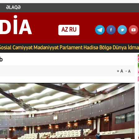
ƏLAQƏ
DIA
AZ
RU
Sosial
Cəmiyyət
Mədəniyyət
Parlament
Hadisə
Bölgə
Dünya
İdma
ib
+ A
- A