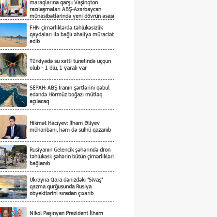
maraqlarına qarşı: Vaşinqton
razılaşmaları ABŞ-Azərbaycan
münasibətlərində yeni dövrün əsası
kimi
FHN çimərliklərdə təhlükəsizlik
qaydaları ilə bağlı əhaliyə müraciət
edib
Türkiyədə su xətti tunelində uçqun
olub - 1 ölü, 1 yaralı var
SEPAH: ABŞ İranın şərtlərini qəbul
edəndə Hörmüz boğazı mütləq
açılacaq
Hikmət Hacıyev: İlham Əliyev
müharibəni, həm də sülhü qazanıb
Rusiyanın Gelencik şəhərində dron
təhlükəsi: şəhərin bütün çimərlikləri
bağlanıb
Ukrayna Qara dənizdəki "Sivaş"
qazma qurğusunda Rusiya
obyektlərini sıradan çıxarıb
Nikol Paşinyan Prezident İlham