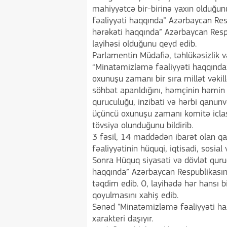
mahiyyətcə bir-birinə yaxın olduğun
fəaliyyəti haqqında” Azərbaycan Res
hərəkəti haqqında” Azərbaycan Resp
layihəsi olduğunu qeyd edib.
Parlamentin Müdafiə, təhlükəsizlik 
“Minatəmizləmə fəaliyyəti haqqında”
oxunuşu zamanı bir sıra millət vəkillə
söhbət aparıldığını, həmçinin həmin
quruculuğu, inzibati və hərbi qanun
üçüncü oxunuşu zamanı komitə iclasın
tövsiyə olunduğunu bildirib.
3 fəsil, 14 maddədən ibarət olan q
fəaliyyətinin hüquqi, iqtisadi, sosial
Sonra Hüquq siyasəti və dövlət qur
haqqında” Azərbaycan Respublikasın
təqdim edib. O, layihədə hər hansı b
qoyulmasını xahiş edib.
Sənəd "Minatəmizləmə fəaliyyəti haq
xarakteri daşıyır.