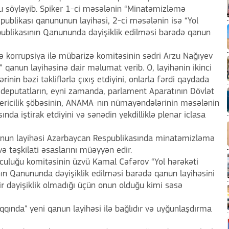
u söyləyib. Spiker 1-ci məsələnin “Minatəmizləmə
publikası qanununun layihəsi, 2-ci məsələnin isə “Yol
ublikasının Qanununda dəyişiklik edilməsi barədə qanun
və korrupsiya ilə mübarizə komitəsinin sədri Arzu Nağıyev
 qanun layihəsinə dair məlumat verib. O, layihənin ikinci
rinin bəzi təkliflərlə çıxış etdiyini, onlarla fərdi qaydada
 deputatların, eyni zamanda, parlament Aparatının Dövlət
vericilik şöbəsinin, ANAMA-nın nümayəndələrinin məsələnin
da iştirak etdiyini və sənədin yekdilliklə plenar iclasa
anun layihəsi Azərbaycan Respublikasında minatəmizləmə
 və təşkilati əsaslarını müəyyən edir.
uculuğu komitəsinin üzvü Kamal Cəfərov “Yol hərəkəti
ın Qanununda dəyişiklik edilməsi barədə qanun layihəsini
ir dəyişiklik olmadığı üçün onun olduğu kimi səsə
qında" yeni qanun layihəsi ilə bağlıdır və uyğunlaşdırma