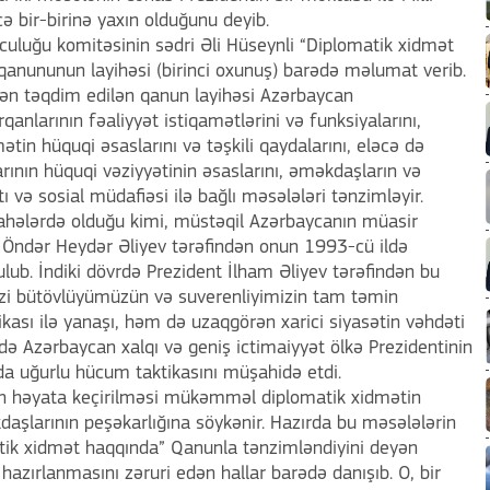
ə bir-birinə yaxın olduğunu deyib.
culuğu komitəsinin sədri Əli Hüseynli “Diplomatik xidmət
qanununun layihəsi (birinci oxunuş) barədə məlumat verib.
indən təqdim edilən qanun layihəsi Azərbaycan
anlarının fəaliyyət istiqamətlərini və funksiyalarını,
tin hüquqi əsaslarını və təşkili qaydalarını, eləcə də
ının hüquqi vəziyyətinin əsaslarını, əməkdaşların və
ı və sosial müdafiəsi ilə bağlı məsələləri tənzimləyir.
 sahələrdə olduğu kimi, müstəqil Azərbaycanın müasir
u Öndər Heydər Əliyev tərəfindən onun 1993-cü ildə
lub. İndiki dövrdə Prezident İlham Əliyev tərəfindən bu
Ərazi bütövlüyümüzün və suverenliyimizin tam təmin
kası ilə yanaşı, həm də uzaqgörən xarici siyasətin vəhdəti
də Azərbaycan xalqı və geniş ictimaiyyət ölkə Prezidentinin
nda uğurlu hücum taktikasını müşahidə etdi.
tin həyata keçirilməsi mükəmməl diplomatik xidmətin
daşlarının peşəkarlığına söykənir. Hazırda bu məsələlərin
atik xidmət haqqında” Qanunla tənzimləndiyini deyən
 hazırlanmasını zəruri edən hallar barədə danışıb. O, bir