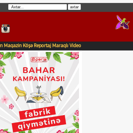
n
Maqazin
Köşə
Reportaj
Maraqlı
Video