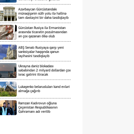
Azərbaycan Gürcüstandakı
münaqişənin sülh yolu ilə həllinə
tam dəstəyini bir daha təsdiqləyib
Gürcüstan Rusiya ilə Ermənistan
arasında ticarətin pozulmasından
ən çox qazanan ölkə olub
ABŞ Senatı Rusiyaya qarşı yeni
sanksiyalar haqqında qanun
layihəsini təsdiqləyib
Ukrayna dəniz blokadası
səbəbindən 2 milyard dollardan çox
ixrac gəlirini itirəcək
Lukaşenko belarusluları kənd evləri
almağa çağırıb
Ramzan Kadırovun oğluna
Çeçenistan Respublikasının
Qəhrəmanı adı verilib
Üçtərəfli sazişin detalları nədən
ibarətdir?!