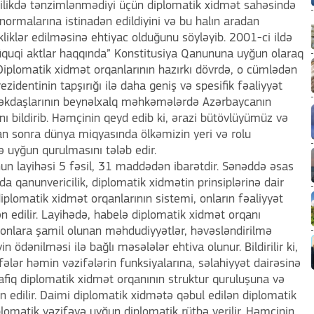
ilikdə tənzimlənmədiyi üçün diplomatik xidmət sahəsində
ormalarına istinadən edildiyini və bu halın aradan
kliklər edilməsinə ehtiyac olduğunu söyləyib. 2001-ci ildə
quqi aktlar haqqında” Konstitusiya Qanununa uyğun olaraq
 Diplomatik xidmət orqanlarının hazırkı dövrdə, o cümlədən
identinin tapşırığı ilə daha geniş və spesifik fəaliyyət
i əməkdaşlarının beynəlxalq məhkəmələrdə Azərbaycanın
nı bildirib. Həmçinin qeyd edib ki, ərazi bütövlüyümüz və
n sonra dünya miqyasında ölkəmizin yeri və rolu
ə uyğun qurulmasını tələb edir.
nun layihəsi 5 fəsil, 31 maddədən ibarətdir. Sənəddə əsas
da qanunvericilik, diplomatik xidmətin prinsiplərinə dair
iplomatik xidmət orqanlarının sistemi, onların fəaliyyət
n edilir. Layihədə, habelə diplomatik xidmət orqanı
 onlara şamil olunan məhdudiyyətlər, həvəsləndirilmə
n ödənilməsi ilə bağlı məsələlər ehtiva olunur. Bildirilir ki,
ələr həmin vəzifələrin funksiyalarına, səlahiyyət dairəsinə
afiq diplomatik xidmət orqanının struktur quruluşuna və
 edilir. Daimi diplomatik xidmətə qəbul edilən diplomatik
lomatik vəzifəyə uyğun diplomatik rütbə verilir. Həmçinin