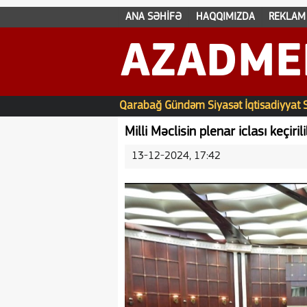
ANA SƏHİFƏ
HAQQIMIZDA
REKLAM
AZADME
Qarabağ
Gündəm
Siyasət
İqtisadiyyat
Milli Məclisin plenar iclası keçiril
13-12-2024, 17:42