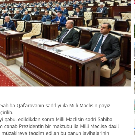
ahibə Qafarovanın sədrliyi ilə Milli Məclisin payız
irilib.
i qəbul edildikdən sonra Milli Məclisin sədri Sahibə
 cənab Prezidentin bir məktubu ilə Milli Məclisə daxil
 müzakirəyə təqdim edilən bu qanun layihələrinin