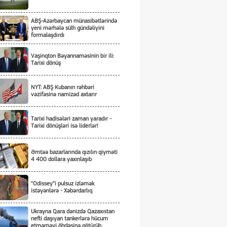
ABŞ-Azərbaycan münasibətlərində
yeni mərhələ sülh gündəliyini
formalaşdırdı
Vaşinqton Bəyannaməsinin bir ili:
Tarixi dönüş
NYT: ABŞ Kubanın rəhbəri
vəzifəsinə namizəd axtarır
Tarixi hadisələri zaman yaradır -
Tarixi dönüşləri isə liderlər!
Əmtəə bazarlarında qızılın qiyməti
4 400 dollara yaxınlaşıb
“Odissey”i pulsuz izləmək
istəyənlərə - Xəbərdarlıq
Ukrayna Qara dənizdə Qazaxıstan
nefti daşıyan tankerlərə hücum
etməməyi öhdəsinə götürüb