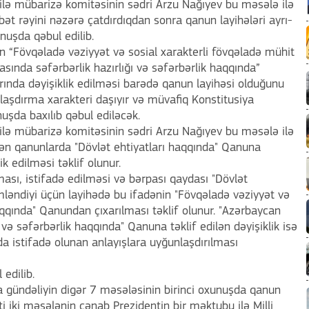
 ilə mübarizə komitəsinin sədri Arzu Nağıyev bu məsələ ilə
bət rəyini nəzərə çatdırdıqdan sonra qanun layihələri ayrı-
nuşda qəbul edilib.
in “Fövqəladə vəziyyət və sosial xarakterli fövqəladə mühit
sında səfərbərlik hazırlığı və səfərbərlik haqqında”
ında dəyişiklik edilməsi barədə qanun layihəsi olduğunu
unlaşdırma xarakteri daşıyır və müvafiq Konstitusiya
şda baxılıb qəbul ediləcək.
 ilə mübarizə komitəsinin sədri Arzu Nağıyev bu məsələ ilə
ilən qanunlarda "Dövlət ehtiyatları haqqında" Qanuna
k edilməsi təklif olunur.
lması, istifadə edilməsi və bərpası qaydası "Dövlət
mləndiyi üçün layihədə bu ifadənin "Fövqəladə vəziyyət və
aqqında" Qanundan çıxarılması təklif olunur. "Azərbaycan
 və səfərbərlik haqqında" Qanuna təklif edilən dəyişiklik isə
a istifadə olunan anlayışlara uyğunlaşdırılması
edilib.
 gündəliyin digər 7 məsələsinin birinci oxunuşda qanun
əti iki məsələnin cənab Prezidentin bir məktubu ilə Milli