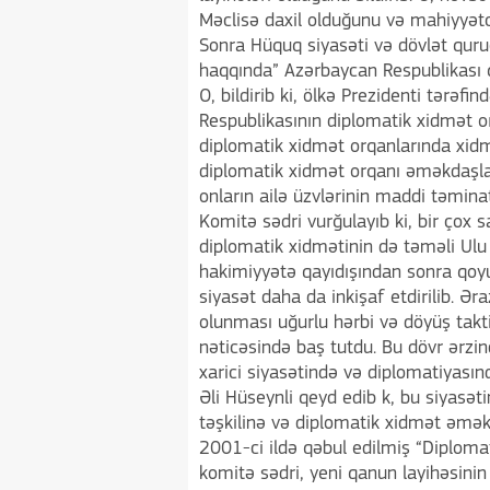
Məclisə daxil olduğunu və mahiyyətc
Sonra Hüquq siyasəti və dövlət quru
haqqında” Azərbaycan Respublikası 
O, bildirib ki, ölkə Prezidenti tərəf
Respublikasının diplomatik xidmət orq
diplomatik xidmət orqanlarında xidmə
diplomatik xidmət orqanı əməkdaşlar
onların ailə üzvlərinin maddi təminat
Komitə sədri vurğulayıb ki, bir çox
diplomatik xidmətinin də təməli Ul
hakimiyyətə qayıdışından sonra qoyu
siyasət daha da inkişaf etdirilib. 
olunması uğurlu hərbi və döyüş takti
nəticəsində baş tutdu. Bu dövr ərzin
xarici siyasətində və diplomatiyası
Əli Hüseynli qeyd edib k, bu siyasə
təşkilinə və diplomatik xidmət əmək
2001-ci ildə qəbul edilmiş “Diplom
komitə sədri, yeni qanun layihəsinin