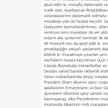
qeyd edilir ki, müvafiq diplomatik və
malik olan, Azərbaycan Respublikasın
vətəndaşlarının diplomatik xidmətə
müsabiqə yolu ilə həyata keçirilir. 
fəaliyyətin qiymətləndirilməsi, atte
verilməsi kimi məsələlər də yer alı
onların ailə üzvlərinin təminatı ilk 
Əli Hüseynli onu da qeyd edib ki, son
əməkdaşlığın inkişafı parlament dipl
bildirib ki, müzakirəyə çıxarılan ye
vəzifələrin həyata keçirilməsi üçü
İclasda Beynəlxalq münasibətlər və
Seyidov sənəd barədə rəhbərlik etdiyi
Vətən müharibəsində döyüş meydanı
Prezident İlham Əliyevin xarici siya
qələbəsinin Ermənistanın və bəzi Qər
qüvvələrin ölkəmizə qarşı qərəzli siya
baxmayaraq, ölkə Prezidentinin müəy
müstəvidə ölkəmizin milli maraqları