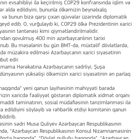
ın evsahibliyi ilə keçirilmiş COP29 konfransında iqlim və
 əldə edildiyini, bununla ölkəmizin beynəlxalq
ə bunun bizə qarşı çıxan qüvvələr üzərində diplomatik
yd edib. O, vurğulayıb ki, COP29 ölkə Prezidentinin xarici
asının təntənəsi kimi qiymətləndirilməlidir.
candan qovulmuş 400 min azərbaycanlının tarixi
olunub. Bu məsələnin bu gün BMT-də, müxtəlif dövlətlərdə,
ldə müzakirə edilməsi Azərbaycanın xarici siyasətinin
but edir.
ulmama Hərəkatına Azərbaycanın sədrliyi, Şuşa
nyasının yüksəlişi ölkəmizin xarici siyasətinin ən parlaq
aqqında” yeni qanun layihəsinin mahiyyəti barədə
əmizin xaricdə fəaliyyət göstərən diplomatik xidmət orqanı
 maddi təminatının, sosial müdafiəsinin tənzimlənməsi ilə
a edildiyini söyləyib və rəhbərlik etdiyi komitənin qanun
ildirib.
əsinin sədri Musa Quliyev Azərbaycan Respublikasının
ndə, “Azərbaycan Respublikasının Konsul Nizamnaməsinin
sığorta haqqında”, “Dövlət qulluğu haqqında”, “Azərbaycan