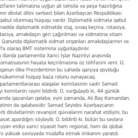
zifənin təlimatına uyğun ali təhsilə və peşə hazırlığına
ın dövlət dilini sərbəst bilən Azərbaycan Respublikası
 qəbul olunmaq hüququ vardır. Diplomatik xidmətə qəbul
Sənəddə diplomatik xidmətdə staj, sınaq keçmə, rotasiya,
stasiya, əməkdaşın geri çağırılması və xidmətinə xitam
b. Qanunda diplomatik xidmət orqanları əməkdaşlarının və
dəfə olaraq BMT sisteminə uyğunlaşdırılır.
 illərdə parlamentlə Xarici İşlər Nazirliyi arasında
omatiyasının həyata keçirilməsinə öz töhfəsini verir. O,
ni qanun ölkə Prezidentinin bu sahədə qarşıya qoyduğu
n mükəmməl hüquqi baza rolunu oynayacaq.
 parlamentlərarası əlaqələr komitəsinin sədri Səməd
 komitənin rəyini bildirib. O, vurğulayıb ki, 44 günlük
nda qazanılan qələbə, eyni zamanda, Ali Baş Komandan,
sətinin də qələbəsidir. Səməd Seyidov Azərbaycanın
b dövlətlərinin revanşist qüvvələrini narahat etdiyini, bu
sət apardığını söyləyib. O, bildirib ki, bütün bu səylərə
yən etdiyi xarici siyasət həm regional, həm də qlobal
nı yüksək səviyyədə müdafiə etmək imkanını yaratdı.