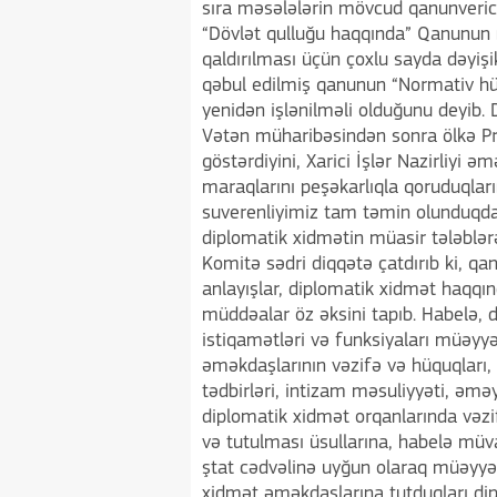
sıra məsələlərin mövcud qanunveric
“Dövlət qulluğu haqqında” Qanunun n
qaldırılması üçün çoxlu sayda dəyişi
qəbul edilmiş qanunun “Normativ hü
yenidən işlənilməli olduğunu deyib.
Vətən müharibəsindən sonra ölkə Prez
göstərdiyini, Xarici İşlər Nazirliy
maraqlarını peşəkarlıqla qoruduqları
suverenliyimiz tam təmin olunduqda
diplomatik xidmətin müasir tələblər
Komitə sədri diqqətə çatdırıb ki, qa
anlayışlar, diplomatik xidmət haqqın
müddəalar öz əksini tapıb. Habelə, d
istiqamətləri və funksiyaları müəyyə
əməkdaşlarının vəzifə və hüquqları,
tədbirləri, intizam məsuliyyəti, əməyi
diplomatik xidmət orqanlarında vəzif
və tutulması üsullarına, habelə müv
ştat cədvəlinə uyğun olaraq müəyyən
xidmət əməkdaşlarına tutduqları dip