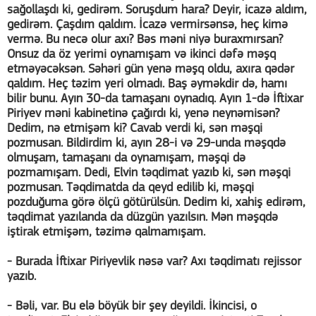
sağollaşdı ki, gedirəm. Soruşdum hara? Deyir, icazə aldım,
gedirəm. Çaşdım qaldım. İcazə vermirsənsə, heç kimə
vermə. Bu necə olur axı? Bəs məni niyə buraxmırsan?
Onsuz da öz yerimi oynamışam və ikinci dəfə məşq
etməyəcəksən. Səhəri gün yenə məşq oldu, axıra qədər
qaldım. Heç təzim yeri olmadı. Baş əyməkdir də, hamı
bilir bunu. Ayın 30-da tamaşanı oynadıq. Ayın 1-də İftixar
Piriyev məni kabinetinə çağırdı ki, yenə neynəmisən?
Dedim, nə etmişəm ki? Cavab verdi ki, sən məşqi
pozmusan. Bildirdim ki, ayın 28-i və 29-unda məşqdə
olmuşam, tamaşanı da oynamışam, məşqi də
pozmamışam. Dedi, Elvin təqdimat yazıb ki, sən məşqi
pozmusan. Təqdimatda da qeyd edilib ki, məşqi
pozduğuma görə ölçü götürülsün. Dedim ki, xahiş edirəm,
təqdimat yazılanda da düzgün yazılsın. Mən məşqdə
iştirak etmişəm, təzimə qalmamışam.
- Burada İftixar Piriyevlik nəsə var? Axı təqdimatı rejissor
yazıb.
- Bəli, var. Bu elə böyük bir şey deyildi. İkincisi, o