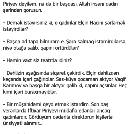
Piriyev deyiləm, nə də bir başqası. Allah insanı qadın
şərindən qorusun.
- Demək istəyirsiniz ki, o qadınlar Elçin Hacını şərləmək
istəyirdilər?
- Başqa ad tapa bilmirəm e. Şərə salmaq istəmirdilərsə,
niyə otağa salıb, qapını örtürdülər?
- Həmin vaxt siz teatrda idiniz?
- Dəhlizin aşağısında siqaret çəkirdik. Elçin dəhlizdən
keçəndə içəri çağırıblar. Səs-küyə qocaman aktyor Vaqif
Kərimov və başqa bir aktyor gəlib ki, qapını açsınlar. Heç
kimi içəri buraxmayıblar.
- Bir müşahidəmi qeyd etmək istərdim. Son baş
verənlərdə İftixar Piriyevi müdafiə edənlər ancaq
qadınlardır. Gördüyüm qədərilə direktorun kişilərlə
ünsiyyəti alınmır...