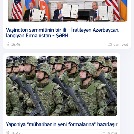
Vaşinqton sammitinin bir ili - İrəliləyən Azərbaycan,
ləngiyən Ermənistan - ŞƏRH
16:46
Cəmiyyət
Yaponiya “müharibənin yeni formalarına” hazırlaşır
16:42
Dünya