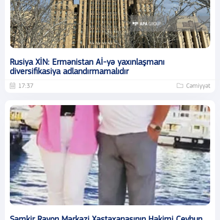
Rusiya XİN: Ermənistan Aİ-yə yaxınlaşmanı
diversifikasiya adlandırmamalıdır
17:37
Cəmiyyət
Şəmkir Rayon Mərkəzi Xəstəxanasının Həkimi Ceyhun