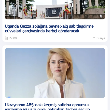
Uqanda Qəzza zolağına beynəlxalq sabitləşdirmə
qüvvələri çərçivəsində hərbçi göndərəcək
22:00
Dünya
Ukraynanın ABŞ-dakı keçmiş səfirinə qanunsuz
varlanma işi üzrə girov qətimkan tədbiri seçilib