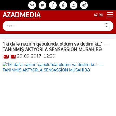
AZAD
MEDIA
AZ
RU
"İki dəfə nazirin qəbulunda oldum və dedim ki..." —
TANINMIŞ AKTYORLA SENSASSİON MÜSAHİBƏ
29-09-2017, 12:20
+ A
- A