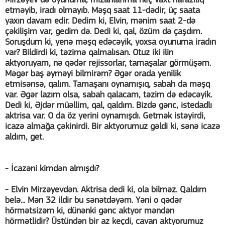
Mirzəyev də oyunuma, mizanlarıma heç vaxt narazılıq
etməyib, iradı olmayıb. Məşq saat 11-dədir, üç saata
yaxın davam edir. Dedim ki, Elvin, mənim saat 2-də
çəkilişim var, gedim də. Dedi ki, qal, özüm də çaşdım.
Soruşdum ki, yenə məşq edəcəyik, yoxsa oyunuma iradın
var? Bildirdi ki, təzimə qalmalısan. Otuz iki ilin
aktyoruyam, nə qədər rejissorlar, tamaşalar görmüşəm.
Məgər baş əyməyi bilmirəm? Əgər orada yenilik
etmisənsə, qalım. Tamaşanı oynamışıq, sabah da məşq
var. Əgər lazım olsa, sabah qalacam, təzim də edəcəyik.
Dedi ki, Əjdər müəllim, qal, qaldım. Bizdə gənc, istedadlı
aktrisa var. O da öz yerini oynamışdı. Getmək istəyirdi,
icazə almağa çəkinirdi. Bir aktyorumuz gəldi ki, sənə icazə
aldım, get.
- İcazəni kimdən almışdı?
- Elvin Mirzəyevdən. Aktrisa dedi ki, ola bilməz. Qaldım
belə... Mən 32 ildir bu sənətdəyəm. Yəni o qədər
hörmətsizəm ki, dünənki gənc aktyor məndən
hörmətlidir? Üstündən bir az keçdi, cavan aktyorumuz