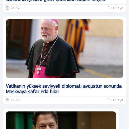
21:57
Dünya
Vatikanın yüksək səviyyəli diplomatı avqustun sonunda
Moskvaya səfər edə bilər
21:56
Dünya