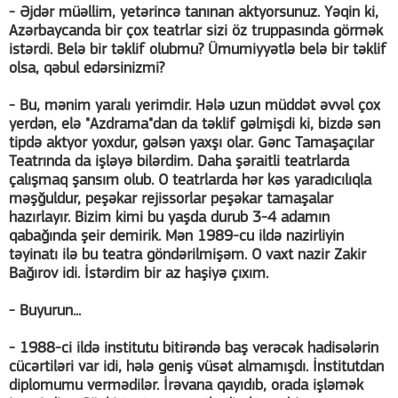
- Əjdər müəllim, yetərincə tanınan aktyorsunuz. Yəqin ki,
Azərbaycanda bir çox teatrlar sizi öz truppasında görmək
istərdi. Belə bir təklif olubmu? Ümumiyyətlə belə bir təklif
olsa, qəbul edərsinizmi?
- Bu, mənim yaralı yerimdir. Hələ uzun müddət əvvəl çox
yerdən, elə "Azdrama"dan da təklif gəlmişdi ki, bizdə sən
tipdə aktyor yoxdur, gəlsən yaxşı olar. Gənc Tamaşaçılar
Teatrında da işləyə bilərdim. Daha şəraitli teatrlarda
çalışmaq şansım olub. O teatrlarda hər kəs yaradıcılıqla
məşğuldur, peşəkar rejissorlar peşəkar tamaşalar
hazırlayır. Bizim kimi bu yaşda durub 3-4 adamın
qabağında şeir demirik. Mən 1989-cu ildə nazirliyin
təyinatı ilə bu teatra göndərilmişəm. O vaxt nazir Zakir
Bağırov idi. İstərdim bir az haşiyə çıxım.
- Buyurun...
- 1988-ci ildə institutu bitirəndə baş verəcək hadisələrin
cücərtiləri var idi, hələ geniş vüsət almamışdı. İnstitutdan
diplomumu vermədilər. İrəvana qayıdıb, orada işləmək