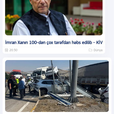
İmran Xanın 100-dən çox tərəfdarı həbs edilib - KİV
20:30
Dünya