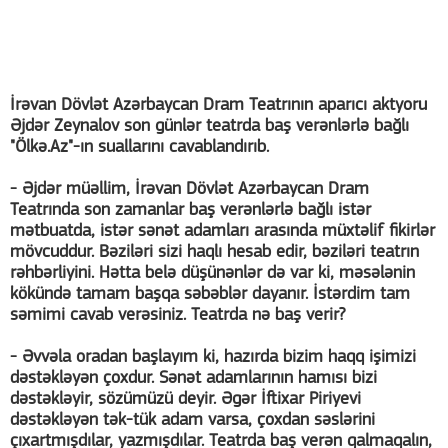
İrəvan Dövlət Azərbaycan Dram Teatrının aparıcı aktyoru
Əjdər Zeynalov son günlər teatrda baş verənlərlə bağlı
"Ölkə.Az"-ın suallarını cavablandırıb.
- Əjdər müəllim, İrəvan Dövlət Azərbaycan Dram
Teatrında son zamanlar baş verənlərlə bağlı istər
mətbuatda, istər sənət adamları arasında müxtəlif fikirlər
mövcuddur. Bəziləri sizi haqlı hesab edir, bəziləri teatrın
rəhbərliyini. Hətta belə düşünənlər də var ki, məsələnin
kökündə tamam başqa səbəblər dayanır. İstərdim tam
səmimi cavab verəsiniz. Teatrda nə baş verir?
- Əvvəla oradan başlayım ki, hazırda bizim haqq işimizi
dəstəkləyən çoxdur. Sənət adamlarının hamısı bizi
dəstəkləyir, sözümüzü deyir. Əgər İftixar Piriyevi
dəstəkləyən tək-tük adam varsa, çoxdan səslərini
çıxartmışdılar, yazmışdılar. Teatrda baş verən qalmaqalın,