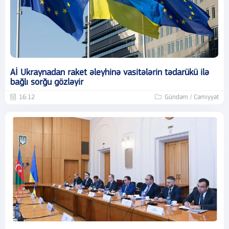
Aİ Ukraynadan raket əleyhinə vasitələrin tədarükü ilə
bağlı sorğu gözləyir
16:12
Gündəm / Cəmiyyət