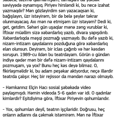
sadəcə, təzimə qalmamışam, tamaşanı da yüksək
səviyyədə oynamışıq. Piriyev hirsləndi ki, bu necə izahat
yazmaqdır? Mən gözləyirdim sən yazacaqsan ki,
bağışlayın, üzr istəyirəm, bir də belə şeylər təkrar
olunmayacaq. Axı mən nə etmişəm üzr istəyəm? Dedi ki,
get, getdim. Səhəri gün uşaqlar mənə zəng vurublar ki,
İftixar müəllim sizə xəbərdarlıq yazıb, divara yapışdırıb.
Xəbərdarlıqda məşqi pozmağı yazmayıb. Bu dəfə yazıb ki,
nizam-intizam qaydalarını pozduğuna görə xəbərdarlıq
elan olunsun. Deyirəm, bir iclas çağırıb və hər kəsdən
soruşun. 1989-cu ildən bu teatrdayam. Görün o gündən
indiyə qədər mən bir dəfə nizam-intizam qaydalarını
pozmuşam, ya yox? Bunu heç kəs deyə bilməz. O,
fikirləşməlidir ki, bu adam peşəkar aktyordur, neçə illərdir
teatrda çalışır. Heç bir rejissor da məndən narazı olmayıb.
- Həmkarınız Elçin Hacı sosial şəbəkədə video
paylaşmışdı. Həmin videoda 5-6 qadın var idi. O qadınlar
kimlərdir? Eşitdiyimə görə, İftixar Piriyevin qohumlarıdır.
- Yox, qohumları deyil, teatrın işçiləridir. Doğrusu, heç
onların adlarını da çəkmək istəmirəm. Mən nə İftixar