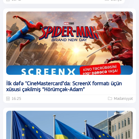
İlk dəfə "CineMastercard"da: ScreenX formatı üçün
xüsusi çəkilmiş “Hörümçək-Adam”
16:25
Mədəniyyət