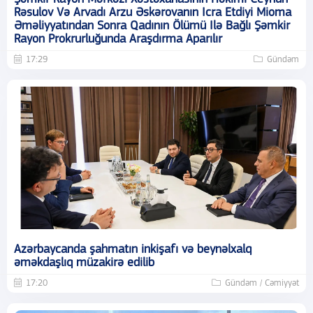
Rəsulov Və Arvadı Arzu Əskərovanın Icra Etdiyi Mioma
Əməliyyatından Sonra Qadının Ölümü Ilə Bağlı Şəmkir
Rayon Prokrurluğunda Araşdırma Aparılır
17:29
Gündəm
Azərbaycanda şahmatın inkişafı və beynəlxalq
əməkdaşlıq müzakirə edilib
17:20
Gündəm / Cəmiyyət