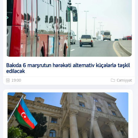
Bakıda 6 marşrutun hərəkəti alternativ küçələrlə təşkil
ediləcək
19:00
Cəmiyyət