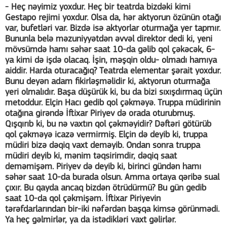
- Heç nəyimiz yoxdur. Heç bir teatrda bizdəki kimi
Gestapo rejimi yoxdur. Olsa da, hər aktyorun özünün otağı
var, bufetləri var. Bizdə isə aktyorlar oturmağa yer tapmır.
Bununla belə məzuniyyətdən əvvəl direktor dedi ki, yeni
mövsümdə hamı səhər saat 10-da gəlib qol çəkəcək, 6-
ya kimi də işdə olacaq. İşin, məşqin oldu- olmadı hamıya
aiddir. Harda oturacağıq? Teatrda elementar şərait yoxdur.
Bunu deyən adam fikirləşməlidir ki, aktyorun oturmağa
yeri olmalıdır. Başa düşürük ki, bu da bizi sıxışdırmaq üçün
metoddur. Elçin Hacı gedib qol çəkməyə. Truppa müdirinin
otağına girəndə İftixar Piriyev də orada oturubmuş.
Qışqırıb ki, bu nə vaxtın qol çəkməyidir? Dəftəri götürüb
qol çəkməyə icazə vermirmiş. Elçin də deyib ki, truppa
müdiri bizə dəqiq vaxt deməyib. Ondan sonra truppa
müdiri deyib ki, mənim təqsirimdir, dəqiq saat
deməmişəm. Piriyev də deyib ki, birinci gündən hamı
səhər saat 10-da burada olsun. Amma ortaya qəribə sual
çıxır. Bu qayda ancaq bizdən ötrüdürmü? Bu gün gedib
saat 10-da qol çəkmişəm. İftixar Piriyevin
tərəfdarlarından bir-iki nəfərdən başqa kimsə görünmədi.
Ya heç gəlmirlər, ya da istədikləri vaxt gəlirlər.