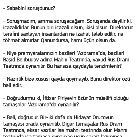
- Səbəbini soruşdunuz?
- Soruşmadım, amma soruşacağam. Soruşanda deyilir ki,
icazəlidirlər. Bunun biri icazəli olsun, ikisi olsun. Direktorun
tərəfini saxlayan insanlardan nə izahat tələb edilir, nə
töhmət almırlar. Qanundursa, hamı üçün olsun da.
- Niyə premyeralarınızın bəziləri "Azdrama"da, bəziləri
Rəşid Behbudov adına Mahnı Teatrında, yaxud Rus Dram
Teatrında oynanılır. Bu hansısa qaydayla tənzimlənir?
- Nazirlik bizə xüsusi qayda qoymayıb. Bunu direktor özü
həll edir.
- Doğrudurmu ki, İftixar Piriyevin özünün müəllifi olduğu
tamaşalar "Azdrama"da oynanılır?
- Bəli, doğrudur. Bir-iki dəfə də Hidayət Orucovun
tamaşası orada oynanılıb. Digər tamaşalar Rus Dram
Teatrında, əksər vaxtlar isə mahnı teatrında olur. Mahnı