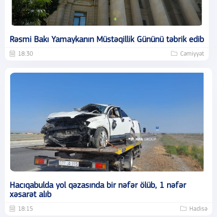
Rəsmi Bakı Yamaykanın Müstəqillik Gününü təbrik edib
18:30
Cəmiyyət
Hacıqabulda yol qəzasında bir nəfər ölüb, 1 nəfər
xəsarət alıb
18:15
Hadisə