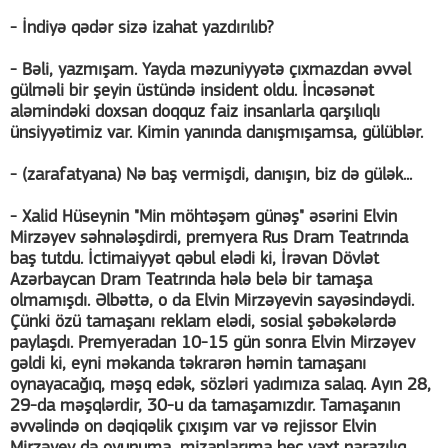
- İndiyə qədər sizə izahat yazdırılıb?
- Bəli, yazmışam. Yayda məzuniyyətə çıxmazdan əvvəl
gülməli bir şeyin üstündə insident oldu. İncəsənət
aləmindəki doxsan doqquz faiz insanlarla qarşılıqlı
ünsiyyətimiz var. Kimin yanında danışmışamsa, gülüblər.
- (zarafatyana) Nə baş vermişdi, danışın, biz də gülək...
- Xalid Hüseynin "Min möhtəşəm günəş" əsərini Elvin
Mirzəyev səhnələşdirdi, premyera Rus Dram Teatrında
baş tutdu. İctimaiyyət qəbul elədi ki, İrəvan Dövlət
Azərbaycan Dram Teatrında hələ belə bir tamaşa
olmamışdı. Əlbəttə, o da Elvin Mirzəyevin sayəsindəydi.
Çünki özü tamaşanı reklam elədi, sosial şəbəkələrdə
paylaşdı. Premyeradan 10-15 gün sonra Elvin Mirzəyev
gəldi ki, eyni məkanda təkrarən həmin tamaşanı
oynayacağıq, məşq edək, sözləri yadımıza salaq. Ayın 28,
29-da məşqlərdir, 30-u da tamaşamızdır. Tamaşanın
əvvəlində on dəqiqəlik çıxışım var və rejissor Elvin