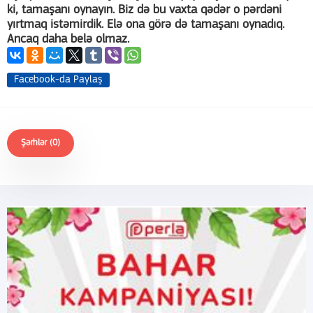
ki, tamaşanı oynayın. Biz də bu vaxta qədər o pərdəni
yırtmaq istəmirdik. Elə ona görə də tamaşanı oynadıq.
Ancaq daha belə olmaz.
Facebook-da Paylaş
Şərhlər (0)