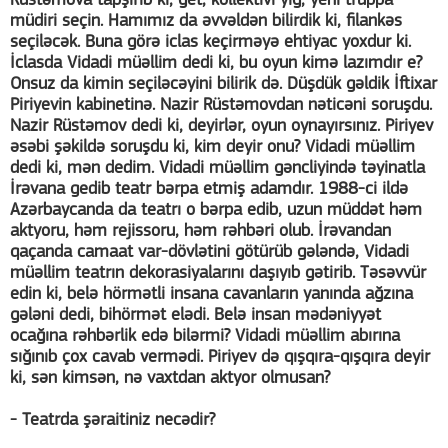
Rüstəmova tapşırıb ki, get, kollektivi yığ, yeni truppa
müdiri seçin. Hamımız da əvvəldən bilirdik ki, filankəs
seçiləcək. Buna görə iclas keçirməyə ehtiyac yoxdur ki.
İclasda Vidadi müəllim dedi ki, bu oyun kimə lazımdır e?
Onsuz da kimin seçiləcəyini bilirik də. Düşdük gəldik İftixar
Piriyevin kabinetinə. Nazir Rüstəmovdan nəticəni soruşdu.
Nazir Rüstəmov dedi ki, deyirlər, oyun oynayırsınız. Piriyev
əsəbi şəkildə soruşdu ki, kim deyir onu? Vidadi müəllim
dedi ki, mən dedim. Vidadi müəllim gəncliyində təyinatla
İrəvana gedib teatr bərpa etmiş adamdır. 1988-ci ildə
Azərbaycanda da teatrı o bərpa edib, uzun müddət həm
aktyoru, həm rejissoru, həm rəhbəri olub. İrəvandan
qaçanda camaat var-dövlətini götürüb gələndə, Vidadi
müəllim teatrın dekorasiyalarını daşıyıb gətirib. Təsəvvür
edin ki, belə hörmətli insana cavanların yanında ağzına
gələni dedi, bihörmət elədi. Belə insan mədəniyyət
ocağına rəhbərlik edə bilərmi? Vidadi müəllim abırına
sığınıb çox cavab vermədi. Piriyev də qışqıra-qışqıra deyir
ki, sən kimsən, nə vaxtdan aktyor olmusan?
- Teatrda şəraitiniz necədir?