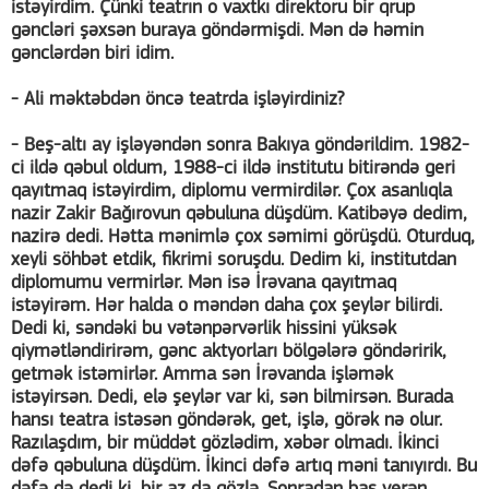
istəyirdim. Çünki teatrın o vaxtkı direktoru bir qrup
gəncləri şəxsən buraya göndərmişdi. Mən də həmin
gənclərdən biri idim.
- Ali məktəbdən öncə teatrda işləyirdiniz?
- Beş-altı ay işləyəndən sonra Bakıya göndərildim. 1982-
ci ildə qəbul oldum, 1988-ci ildə institutu bitirəndə geri
qayıtmaq istəyirdim, diplomu vermirdilər. Çox asanlıqla
nazir Zakir Bağırovun qəbuluna düşdüm. Katibəyə dedim,
nazirə dedi. Hətta mənimlə çox səmimi görüşdü. Oturduq,
xeyli söhbət etdik, fikrimi soruşdu. Dedim ki, institutdan
diplomumu vermirlər. Mən isə İrəvana qayıtmaq
istəyirəm. Hər halda o məndən daha çox şeylər bilirdi.
Dedi ki, səndəki bu vətənpərvərlik hissini yüksək
qiymətləndirirəm, gənc aktyorları bölgələrə göndəririk,
getmək istəmirlər. Amma sən İrəvanda işləmək
istəyirsən. Dedi, elə şeylər var ki, sən bilmirsən. Burada
hansı teatra istəsən göndərək, get, işlə, görək nə olur.
Razılaşdım, bir müddət gözlədim, xəbər olmadı. İkinci
dəfə qəbuluna düşdüm. İkinci dəfə artıq məni tanıyırdı. Bu