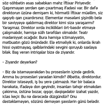
söz-söhbətin əsas səbəbkarı məhz İftixar Piriyevdir.
Qaşınmayan yerdən qan çıxartmaq ifadəsi var. Bir dəfə
direktorun üzünə demişəm ki, hörmətli İftixar müəllim, siz
qaşıyıb qan çıxardırsınız. Elementar məsələni şişirdib belə
bir səviyyəyə qaldırmaq direktor kimi sizə yaraşarmı?
Yaraşmaz. Direktor xırda inciklikləri ört-basdır etməyə
çalışmalıdır, həmişə sülh tərəfdarı olmalıdır. Teatr
mədəniyyət ocağıdır. Bura həmişə ictimaiyyətin,
mətbuatın gözü önündədir. Elə etməliyik ki, onlarda ikrah
hissi oyatmayaq, qəlblərindəki sevgini qoruyub saxlaya
bilək. Baş verən intriqalar bizə də ziyandır.
- Ziyandır deyərkən?
- Biz də istəməyərəkdən bu proseslərin içində gedirik.
Amma bu prosesləri yaradan kimdir? Əlbəttə, direktordur.
Direktor istəsəydi, iş bu yerə çatmazdı. Hər bir balaca
hərəkətə, ifadəyə don geyindir, insanları təhqir etməkdən
çəkinmə, üstünə bozar, qışqır, dəqiqədəbir izahat yazdır,
iclas keçir. Bu nə dərəcədə düzgündür? Onu
dəstəkləməyən, sözünü deməyən şəxslərin günü belədir.