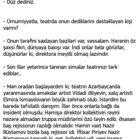
- Düz dediniz.
- Ümumiyyətlə, teatrda onun dediklərini dəstəkləyən kişi
varmı?
- Onun tərəfini saxlayan bəziləri var, vəssalam. Hərənin öz
şəxsi fikri, dünyaya baxışı var. İndi onlar belə görürlər,
düşünürlər ki, direktora meyilli olmaq lazımdır.
- Son illər yetərincə tanınan simalar teatrınızı tərk
ediblər...
- Mən oradan başlayardım ki, teatrın Azərbaycanda
yaranmasında əməkdar artist Vidadi Əliyevin, xalq artisti
Elmira İsmayılovanın böyük zəhməti olub. İstərdim bu
barədə təfsilatlı danışım. İllər öncə onlarla bağlı da
insident olmuşdu. Həmişə direktor kollektivin rəyini
nəzərə almadan truppa müdirlərini özü təyin edib. Əsasən
baş rejissorun razılığı olmalıdır. Həmin vaxt Nazir
Rüstəmov bizdə baş rejissor idi. İftixar Piriyev Nazir