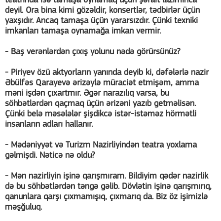
teatrında isə tamaşa oynamaq üçün şərait lazımınca
deyil. Ora bina kimi gözəldir, konsertlər, tədbirlər üçün
yaxşıdır. Ancaq tamaşa üçün yararsızdır. Çünki texniki
imkanları tamaşa oynamağa imkan vermir.
- Baş verənlərdən çıxış yolunu nədə görürsünüz?
- Piriyev özü aktyorların yanında deyib ki, dəfələrlə nazir
Əbülfəs Qarayevə ərizəylə müraciət etmişəm, amma
məni işdən çıxartmır. Əgər narazılıq varsa, bu
söhbətlərdən qaçmaq üçün ərizəni yazıb getməlisən.
Çünki belə məsələlər şişdikcə istər-istəməz hörmətli
insanların adları hallanır.
- Mədəniyyət və Turizm Nazirliyindən teatra yoxlama
gəlmişdi. Nəticə nə oldu?
- Mən nazirliyin işinə qarışmıram. Bildiyim qədər nazirlik
də bu söhbətlərdən təngə gəlib. Dövlətin işinə qarışmırıq,
qanunlara qarşı çıxmamışıq, çıxmarıq da. Biz öz işimizlə
məşğuluq.