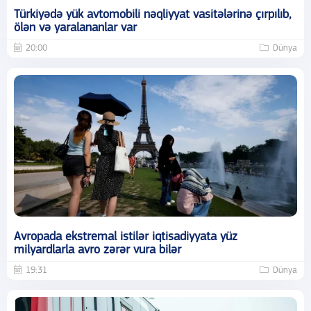
Türkiyədə yük avtomobili nəqliyyat vasitələrinə çırpılıb,
ölən və yaralananlar var
20:00
Dünya
Avropada ekstremal istilər iqtisadiyyata yüz
milyardlarla avro zərər vura bilər
19:31
Dünya