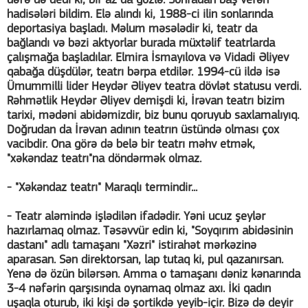
dəfə də dedi ki, bir az da gözlə. Sonradan baş verən
hadisələri bildim. Elə alındı ki, 1988-ci ilin sonlarında
deportasiya başladı. Məlum məsələdir ki, teatr da
bağlandı və bəzi aktyorlar burada müxtəlif teatrlarda
çalışmağa başladılar. Elmira İsmayılova və Vidadi Əliyev
qabağa düşdülər, teatrı bərpa etdilər. 1994-cü ildə isə
Ümummilli lider Heydər Əliyev teatra dövlət statusu verdi.
Rəhmətlik Heydər Əliyev demişdi ki, İrəvan teatrı bizim
tarixi, mədəni abidəmizdir, biz bunu qoruyub saxlamalıyıq.
Doğrudan da İrəvan adının teatrın üstündə olması çox
vacibdir. Ona görə də belə bir teatrı məhv etmək,
"xəkəndaz teatrı"na döndərmək olmaz.
- "Xəkəndaz teatrı" Maraqlı termindir...
- Teatr aləmində işlədilən ifadədir. Yəni ucuz şeylər
hazırlamaq olmaz. Təsəvvür edin ki, "Soyqırım abidəsinin
dastanı" adlı tamaşanı "Xəzri" istirahət mərkəzinə
aparasan. Sən direktorsan, lap tutaq ki, pul qazanırsan.
Yenə də özün bilərsən. Amma o tamaşanı dəniz kənarında
3-4 nəfərin qarşısında oynamaq olmaz axı. İki qadın
uşaqla oturub, iki kişi də şortikdə yeyib-içir. Bizə də deyir