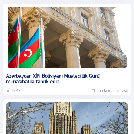
Azərbaycan XİN Boliviyanı Müstəqillik Günü
münasibətilə təbrik edib
17:45
Gündəm / Cəmiyyət