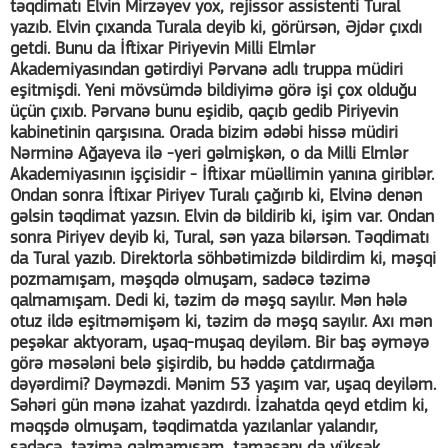
təqdimatı Elvin Mirzəyev yox, rejissor assistenti Tural
yazıb. Elvin çıxanda Turala deyib ki, görürsən, Əjdər çıxdı
getdi. Bunu da İftixar Piriyevin Milli Elmlər
Akademiyasından gətirdiyi Pərvanə adlı truppa müdiri
eşitmişdi. Yeni mövsümdə bildiyimə görə işi çox olduğu
üçün çıxıb. Pərvanə bunu eşidib, qaçıb gedib Piriyevin
kabinetinin qarşısına. Orada bizim ədəbi hissə müdiri
Nərminə Ağayeva ilə -yeri gəlmişkən, o da Milli Elmlər
Akademiyasının işçisidir - İftixar müəllimin yanına giriblər.
Ondan sonra İftixar Piriyev Turalı çağırıb ki, Elvinə denən
gəlsin təqdimat yazsın. Elvin də bildirib ki, işim var. Ondan
sonra Piriyev deyib ki, Tural, sən yaza bilərsən. Təqdimatı
da Tural yazıb. Direktorla söhbətimizdə bildirdim ki, məşqi
pozmamışam, məşqdə olmuşam, sadəcə təzimə
qalmamışam. Dedi ki, təzim də məşq sayılır. Mən hələ
otuz ildə eşitməmişəm ki, təzim də məşq sayılır. Axı mən
peşəkar aktyoram, uşaq-muşaq deyiləm. Bir baş əyməyə
görə məsələni belə şişirdib, bu həddə çatdırmağa
dəyərdimi? Dəyməzdi. Mənim 53 yaşım var, uşaq deyiləm.
Səhəri gün mənə izahat yazdırdı. İzahatda qeyd etdim ki,
məqşdə olmuşam, təqdimatda yazılanlar yalandır,