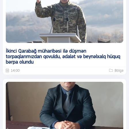
İkinci Qarabağ müharibəsi ilə düşmən
torpaqlarımızdan qovuldu, ədalət və beynəlxalq hüquq
bərpa olundu
14:00
Bölgə