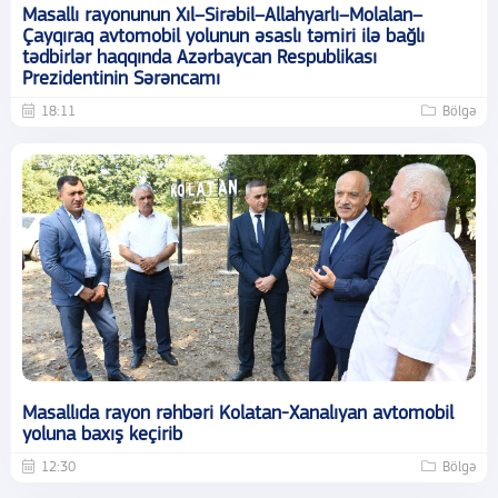
Masallı rayonunun Xıl–Sirəbil–Allahyarlı–Molalan–
Çayqıraq avtomobil yolunun əsaslı təmiri ilə bağlı
tədbirlər haqqında Azərbaycan Respublikası
Prezidentinin Sərəncamı
18:11
Bölgə
Masallıda rayon rəhbəri Kolatan-Xanalıyan avtomobil
yoluna baxış keçirib
12:30
Bölgə