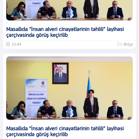
Masallıda “İnsan alveri cinayətlərinin təhlili” layihəsi
çərçivəsində görüş keçirilib
10:44
Bölgə
Masallıda “İnsan alveri cinayətlərinin təhlili” layihəsi
çərçivəsində görüş keçirilib