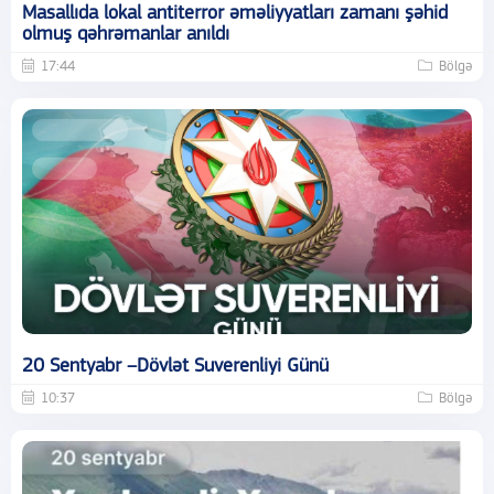
Masallıda lokal antiterror əməliyyatları zamanı şəhid
olmuş qəhrəmanlar anıldı
17:44
Bölgə
20 Sentyabr –Dövlət Suverenliyi Günü
10:37
Bölgə