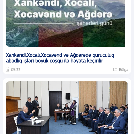
Xankəndi,Xocalı,Xocavənd və Ağdərədə quruculuq-
abadlıq işləri böyük coşqu ilə həyata keçirilir
09:33
Bölgə