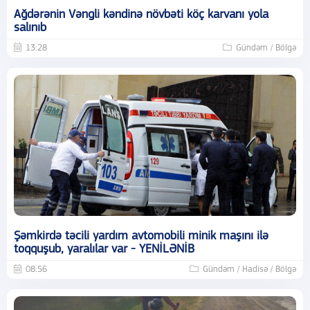
Ağdərənin Vəngli kəndinə növbəti köç karvanı yola
salınıb
13:28
Gündəm / Bölgə
Şəmkirdə təcili yardım avtomobili minik maşını ilə
toqquşub, yaralılar var - YENİLƏNİB
08:56
Gündəm / Hadisə / Bölgə