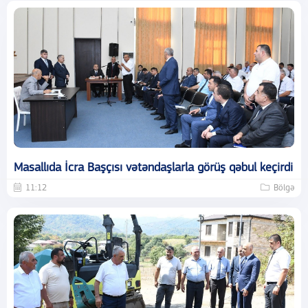
Masallıda İcra Başçısı vətəndaşlarla görüş qəbul keçirdi
11:12
Bölgə