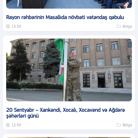
Rayon rəhbərinin Masallıda növbəti vətəndaş qəbulu
13:33
Bölgə
20 Sentyabr – Xankəndi, Xocalı, Xocavənd və Ağdərə
şəhərləri günü
12:59
Bölgə