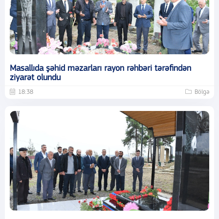
Masallıda şəhid məzarları rayon rəhbəri tərəfindən
ziyarət olundu
18:38
Bölgə