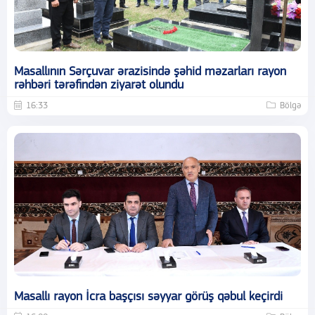
Masallının Sərçuvar ərazisində şəhid məzarları rayon
rəhbəri tərəfindən ziyarət olundu
16:33
Bölgə
Masallı rayon İcra başçısı səyyar görüş qəbul keçirdi