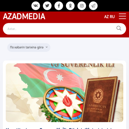
AZAD
MEDIA
AZ
RU
xəbərin tarixinə görə