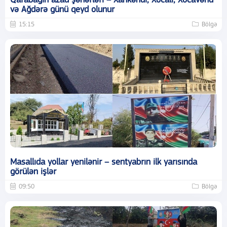
Qarabağın azad şəhərləri – Xankəndi, Xocalı, Xocavənd
və Ağdərə günü qeyd olunur
15:15
Bölgə
Masallıda yollar yenilənir – sentyabrın ilk yarısında
görülən işlər
09:50
Bölgə