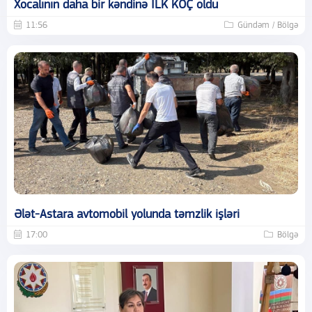
Xocalının daha bir kəndinə İLK KÖÇ oldu
11:56
Gündəm / Bölgə
Ələt-Astara avtomobil yolunda təmzlik işləri
17:00
Bölgə