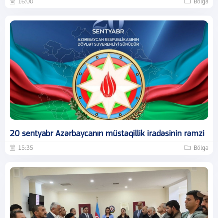
16:00
Bölgə
20 sentyabr Azərbaycanın müstəqillik iradəsinin rəmzi
15:35
Bölgə