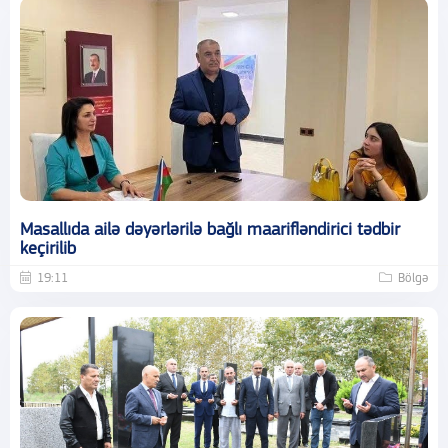
Masallıda ailə dəyərlərilə bağlı maarifləndirici tədbir
keçirilib
19:11
Bölgə