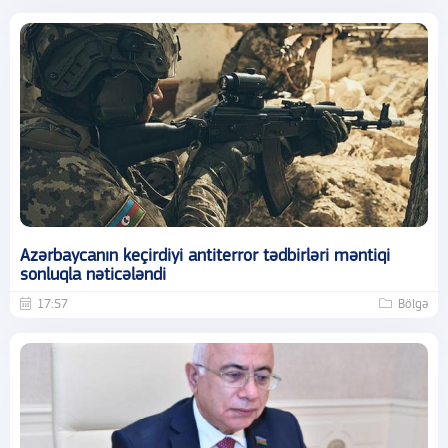
Azərbaycanın keçirdiyi antiterror tədbirləri məntiqi
sonluqla nəticələndi
17:57
Bölgə