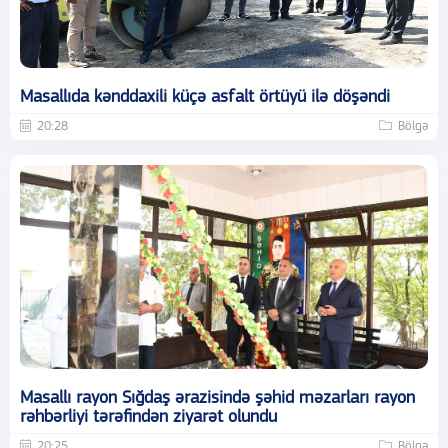
Masallıda kənddaxili küçə asfalt örtüyü ilə döşəndi
20:28
Bölgə
Masallı rayon Sığdaş ərazisində şəhid məzarları rayon
rəhbərliyi tərəfindən ziyarət olundu
20:25
Bölgə