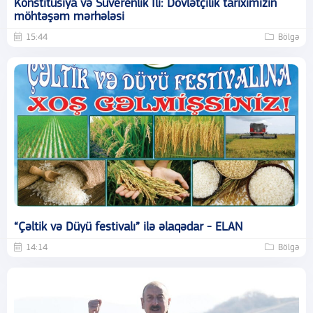
Konstitusiya və Suverenlik İli: Dövlətçilik tariximizin
möhtəşəm mərhələsi
15:44
Bölgə
“Çəltik və Düyü festivalı” ilə əlaqədar - ELAN
14:14
Bölgə