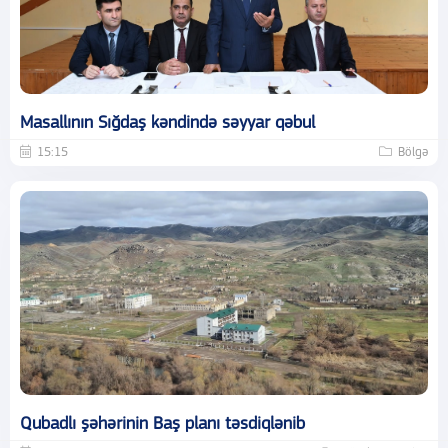
Masallının Sığdaş kəndində səyyar qəbul
15:15
Bölgə
Qubadlı şəhərinin Baş planı təsdiqlənib