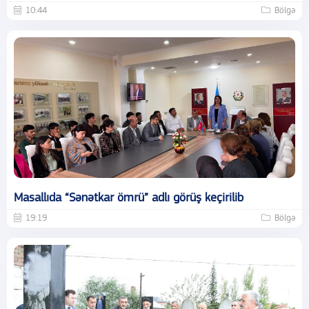
10:44
Bölgə
Masallıda “Sənətkar ömrü” adlı görüş keçirilib
19:19
Bölgə