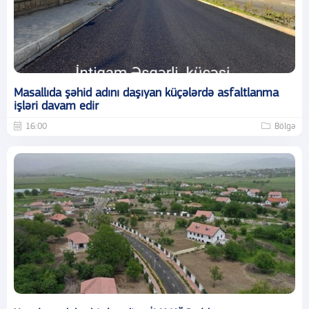
Masallıda şəhid adını daşıyan küçələrdə asfaltlanma
işləri davam edir
16:00
Bölgə