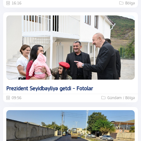
16:16
Bölgə
Prezident Seyidbəyliyə getdi - Fotolar
09:56
Gündəm / Bölgə