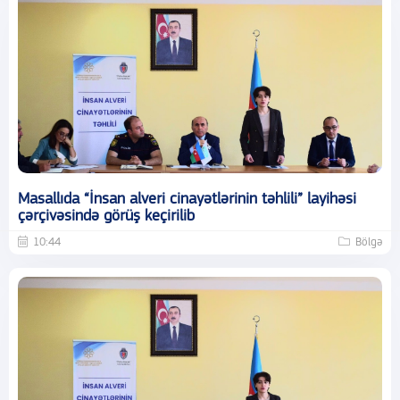
Masallıda “İnsan alveri cinayətlərinin təhlili” layihəsi
çərçivəsində görüş keçirilib
10:44
Bölgə