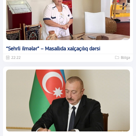
“Sehrli ilmələr” – Masallıda xalçaçılıq dərsi
22:22
Bölgə