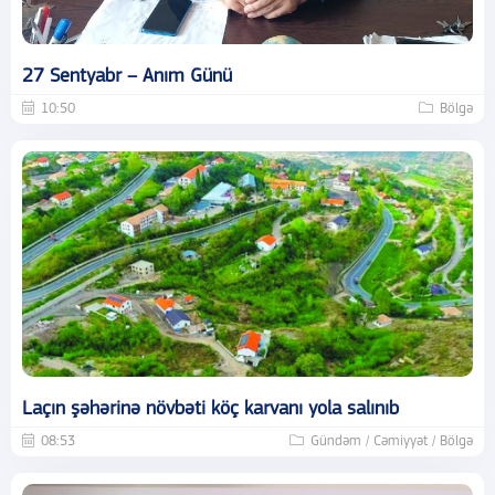
27 Sentyabr – Anım Günü
10:50
Bölgə
Laçın şəhərinə növbəti köç karvanı yola salınıb
08:53
Gündəm / Cəmiyyət / Bölgə