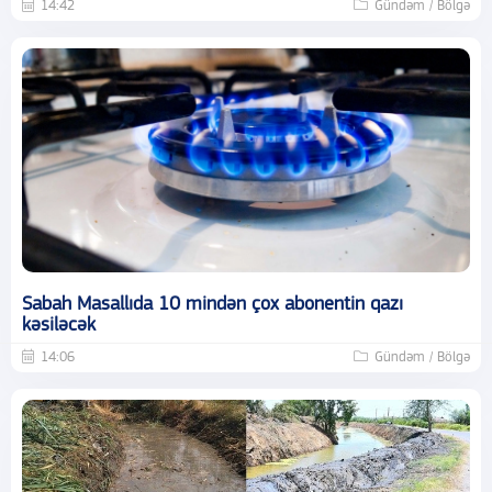
14:42
Gündəm / Bölgə
Sabah Masallıda 10 mindən çox abonentin qazı
kəsiləcək
14:06
Gündəm / Bölgə