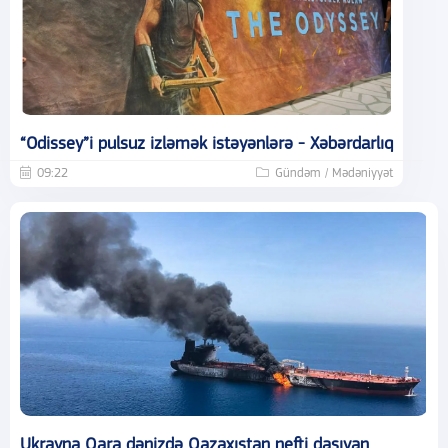
“Odissey”i pulsuz izləmək istəyənlərə - Xəbərdarlıq
09:22
Gündəm / Mədəniyyət
Ukrayna Qara dənizdə Qazaxıstan nefti daşıyan