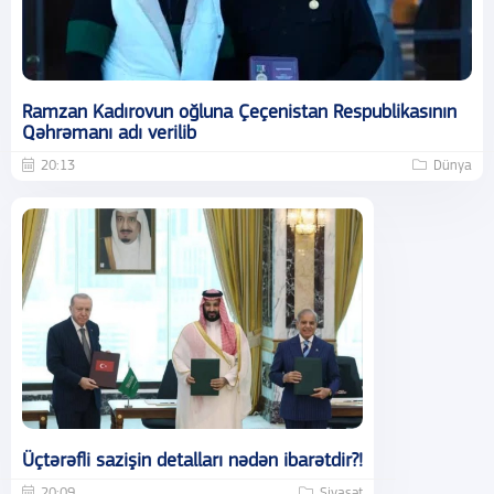
Ramzan Kadırovun oğluna Çeçenistan Respublikasının
Qəhrəmanı adı verilib
20:13
Dünya
Üçtərəfli sazişin detalları nədən ibarətdir?!
20:09
Siyasət