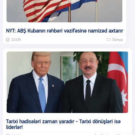
NYT: ABŞ Kubanın rəhbəri vəzifəsinə namizəd axtarır
10:09
Dünya
Tarixi hadisələri zaman yaradır - Tarixi dönüşləri isə
liderlər!