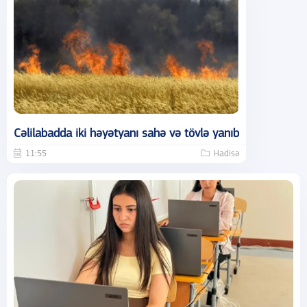
Cəlilabadda iki həyətyanı sahə və tövlə yanıb
11:55
Hadisə