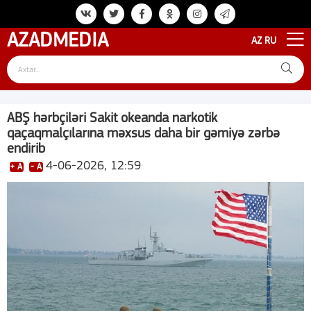
AZAD
MEDIA
AZ
RU
ABŞ hərbçiləri Sakit okeanda narkotik
qaçaqmalçılarına məxsus daha bir gəmiyə zərbə
endirib
4-06-2026, 12:59
+ A
- A