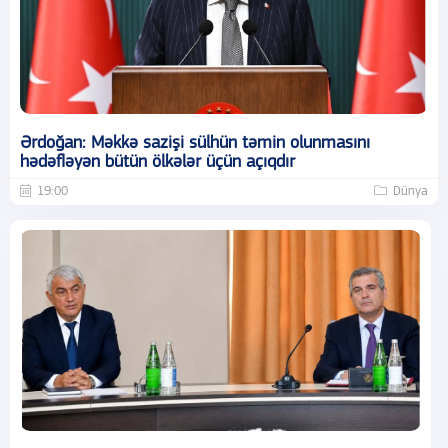
Ərdoğan: Məkkə sazişi sülhün təmin olunmasını
hədəfləyən bütün ölkələr üçün açıqdır
19:00
Dünya