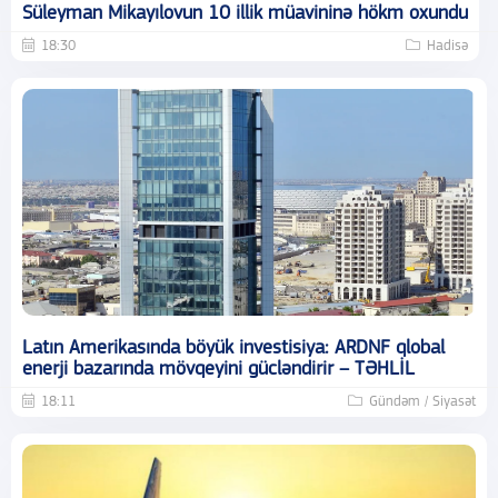
Süleyman Mikayılovun 10 illik müavininə hökm oxundu
18:30
Hadisə
Latın Amerikasında böyük investisiya: ARDNF qlobal
enerji bazarında mövqeyini gücləndirir – TƏHLİL
18:11
Gündəm / Siyasət