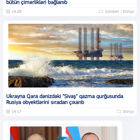
bütün çimərlikləri bağlanıb
14:28
Gündəm / Dünya
Ukrayna Qara dənizdəki "Sivaş" qazma qurğusunda
Rusiya obyektlərini sıradan çıxarıb
14:17
Dünya