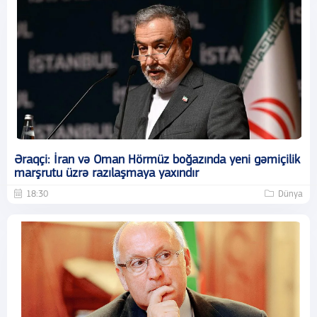
Əraqçi: İran və Oman Hörmüz boğazında yeni gəmiçilik
marşrutu üzrə razılaşmaya yaxındır
18:30
Dünya