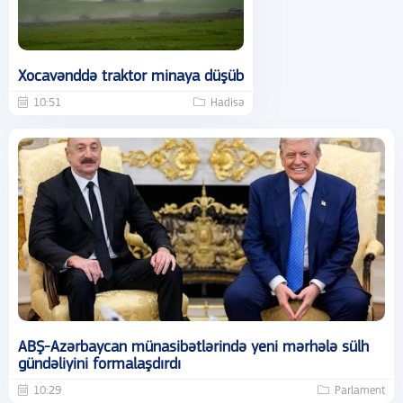
Xocavənddə traktor minaya düşüb
10:51
Hadisə
ABŞ-Azərbaycan münasibətlərində yeni mərhələ sülh
gündəliyini formalaşdırdı
10:29
Parlament