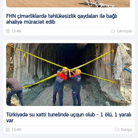
FHN çimərliklərdə təhlükəsizlik qaydaları ilə bağlı
əhaliyə müraciət edib
15:46
Cəmiyyət
Türkiyədə su xətti tunelində uçqun olub - 1 ölü, 1 yaralı
var
15:40
Dünya