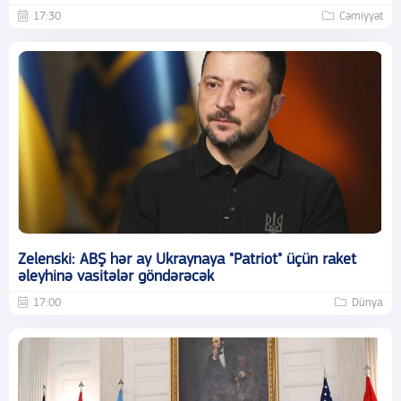
17:30
Cəmiyyət
Zelenski: ABŞ hər ay Ukraynaya "Patriot" üçün raket
əleyhinə vasitələr göndərəcək
17:00
Dünya