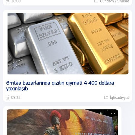
10:00
Gündəm / Siyasət
Əmtəə bazarlarında qızılın qiyməti 4 400 dollara
yaxınlaşıb
09:32
İqtisadiyyat