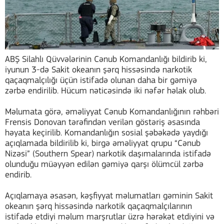
ABŞ Silahlı Qüvvələrinin Cənub Komandanlığı bildirib ki,
iyunun 3-də Sakit okeanın şərq hissəsində narkotik
qaçaqmalçılığı üçün istifadə olunan daha bir gəmiyə
zərbə endirilib. Hücum nəticəsində iki nəfər həlak olub.
Məlumata görə, əməliyyat Cənub Komandanlığının rəhbəri
Frensis Donovan tərəfindən verilən göstəriş əsasında
həyata keçirilib. Komandanlığın sosial şəbəkədə yaydığı
açıqlamada bildirilib ki, birgə əməliyyat qrupu “Cənub
Nizəsi” (Southern Spear) narkotik daşımalarında istifadə
olunduğu müəyyən edilən gəmiyə qarşı ölümcül zərbə
endirib.
Açıqlamaya əsasən, kəşfiyyat məlumatları gəminin Sakit
okeanın şərq hissəsində narkotik qaçaqmalçılarının
istifadə etdiyi məlum marşrutlar üzrə hərəkət etdiyini və