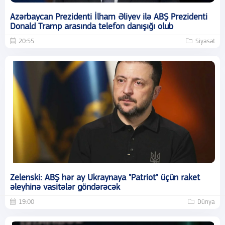
Azərbaycan Prezidenti İlham Əliyev ilə ABŞ Prezidenti
Donald Tramp arasında telefon danışığı olub
20:55
Siyasət
Zelenski: ABŞ hər ay Ukraynaya "Patriot" üçün raket
əleyhinə vasitələr göndərəcək
19:00
Dünya