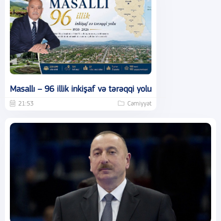
Masallı – 96 illik inkişaf və tərəqqi yolu
21:53
Cəmiyyət