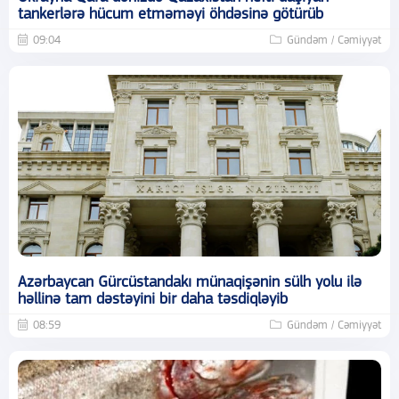
tankerlərə hücum etməməyi öhdəsinə götürüb
09:04
Gündəm / Cəmiyyət
Azərbaycan Gürcüstandakı münaqişənin sülh yolu ilə
həllinə tam dəstəyini bir daha təsdiqləyib
08:59
Gündəm / Cəmiyyət