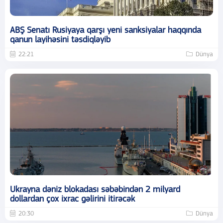
ABŞ Senatı Rusiyaya qarşı yeni sanksiyalar haqqında
qanun layihəsini təsdiqləyib
22:21
Dünya
Ukrayna dəniz blokadası səbəbindən 2 milyard
dollardan çox ixrac gəlirini itirəcək
20:30
Dünya