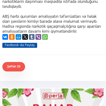
narkotiklərin daşınması məqsədilə istifadə olunduğunu
təsdiqləyib.
ABŞ hərbi qurumları əməliyyatın təfərrüatları və həlak
olan şəxslərin kimliyi barədə əlavə məlumat verməyib.
Hadisə regionda narkotik qaçaqmalçılığına qarşı aparılan
əməliyyatların davamı kimi qiymətləndirilir.
Facebook-da Paylaş
Şərhlər (0)