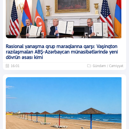
Rasional yanaşma qrup maraqlarına qarşı: Vaşinqton
razılaşmaları ABŞ-Azərbaycan münasibətlərində yeni
dövrün əsası kimi
16:01
Gündəm / Cəmiyyət