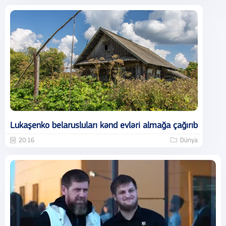
Lukaşenko belarusluları kənd evləri almağa çağırıb
20:16
Dünya