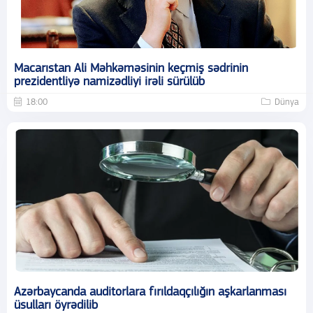
Macarıstan Ali Məhkəməsinin keçmiş sədrinin
prezidentliyə namizədliyi irəli sürülüb
18:00
Dünya
Azərbaycanda auditorlara fırıldaqçılığın aşkarlanması
üsulları öyrədilib