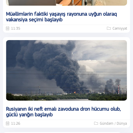
Müəllimlərin faktiki yaşayış rayonuna uyğun olaraq
vakansiya seçimi başlayıb
11:35
Cəmiyyət
Rusiyanın iki neft emalı zavoduna dron hücumu olub,
güclü yanğın başlayıb
11:26
Gündəm / Dünya