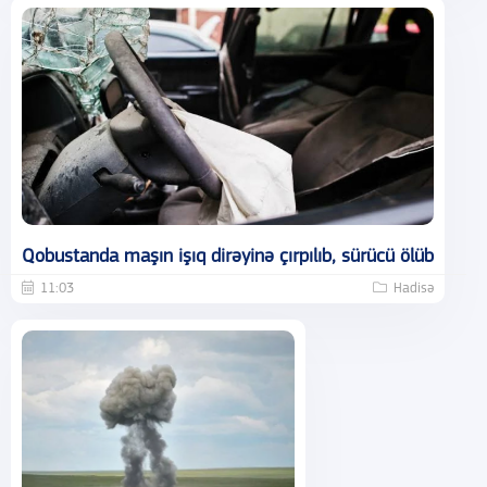
Qobustanda maşın işıq dirəyinə çırpılıb, sürücü ölüb
11:03
Hadisə