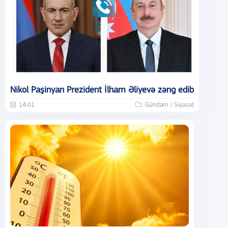
Nikol Paşinyan Prezident İlham Əliyevə zəng edib
14:01
Gündəm / Siyasət