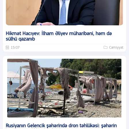
Hikmət Hacıyev: İlham Əliyev müharibəni, həm də
sülhü qazanıb
15:07
Cəmiyyət
Rusiyanın Gelencik şəhərində dron təhlükəsi: şəhərin