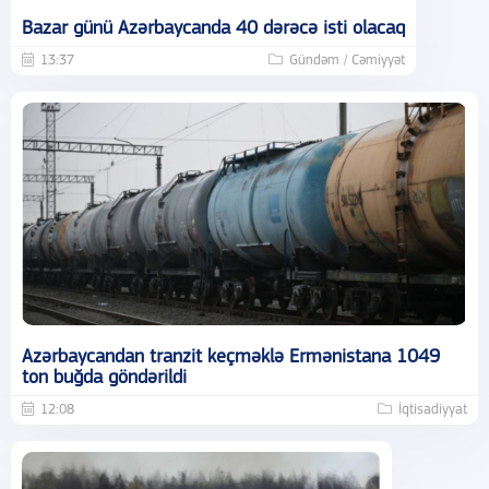
Bazar günü Azərbaycanda 40 dərəcə isti olacaq
13:37
Gündəm / Cəmiyyət
Azərbaycandan tranzit keçməklə Ermənistana 1049
ton buğda göndərildi
12:08
İqtisadiyyat