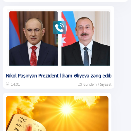
Nikol Paşinyan Prezident İlham Əliyevə zəng edib
14:01
Gündəm / Siyasət