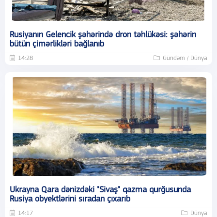
Rusiyanın Gelencik şəhərində dron təhlükəsi: şəhərin
bütün çimərlikləri bağlanıb
14:28
Gündəm / Dünya
Ukrayna Qara dənizdəki "Sivaş" qazma qurğusunda
Rusiya obyektlərini sıradan çıxarıb
14:17
Dünya