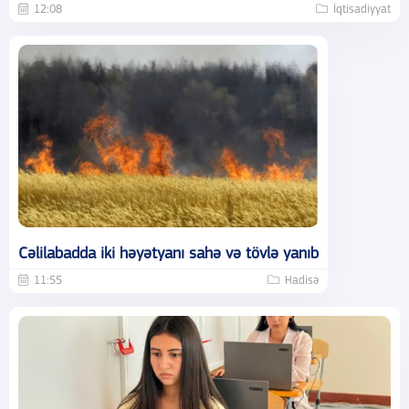
12:08
İqtisadiyyat
Cəlilabadda iki həyətyanı sahə və tövlə yanıb
11:55
Hadisə