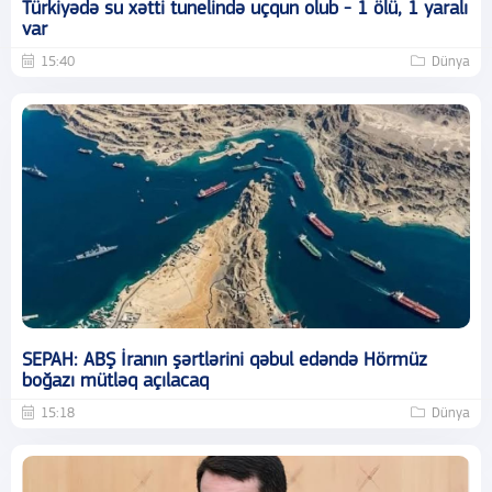
Türkiyədə su xətti tunelində uçqun olub - 1 ölü, 1 yaralı
var
15:40
Dünya
SEPAH: ABŞ İranın şərtlərini qəbul edəndə Hörmüz
boğazı mütləq açılacaq
15:18
Dünya