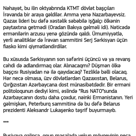
Nəhayət, bu ilin oktyabrında KTMT dövlət başçıları
İrəvanda bir araya gəldilər. Amma yenə Nazarbayevsiz.
Qazax lideri bu dəfə xəstəlik səbəbilə işğalçı ölkənin
paytaxtına getmədi (Oradan Bakıya gəlməli idi). Nəticədə
ermənilərin arzusu yenə gözündə qaldı. Ümumiyyətlə,
yerli analitiklər də İrəvan sammitini Serj Sərkisyan üçün
fiasko kimi qiymətləndirdilər.
Bu xüsusda Sərkisyanın son səfərini üçüncü və ya revanş
cəhdi də adlandırmaq olar. Alınacaqmı? Düşmən ölkə
başçısı Rusiyadan nə ilə qayıdacaq? Tezliklə bəlli olacaq.
Hər necə olmasa, üzv dövlətlərdən Qazaxıstan, Belarus,
Qırğızıstan Azərbaycana dost münasibətdədir. Bir erməni
politoloqunun dediyi kimi, əslində “Rus NATO”sunda
Azərbaycanın dostu daha çoxdur, nəinki Ermənistanın. Yeri
gəlmişkən, Peterburq sammitinə də bu dəfə Belarus
prezidenti Aleksandr Lukaşenko təşrif buyurmayıb.
***