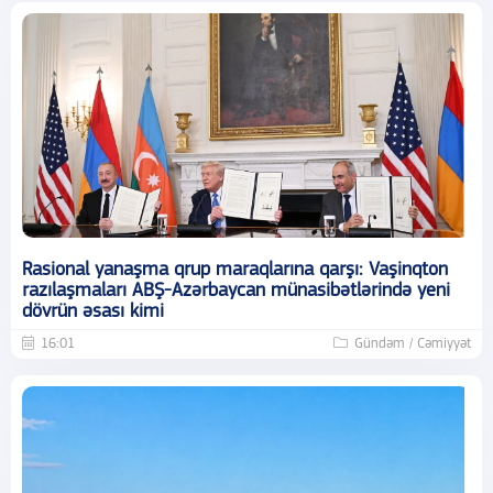
Rasional yanaşma qrup maraqlarına qarşı: Vaşinqton
razılaşmaları ABŞ-Azərbaycan münasibətlərində yeni
dövrün əsası kimi
16:01
Gündəm / Cəmiyyət