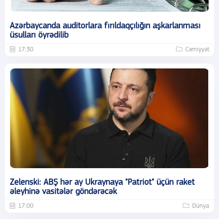
Azərbaycanda auditorlara fırıldaqçılığın aşkarlanması
üsulları öyrədilib
17:30
Cəmiyyət
Zelenski: ABŞ hər ay Ukraynaya "Patriot" üçün raket
əleyhinə vasitələr göndərəcək
17:00
Dünya