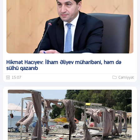
Hikmət Hacıyev: İlham Əliyev müharibəni, həm də
sülhü qazanıb
15:07
Cəmiyyət