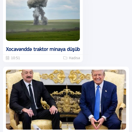
Xocavənddə traktor minaya düşüb
10:51
Hadisə