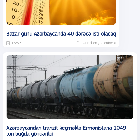
Bazar günü Azərbaycanda 40 dərəcə isti olacaq
13:37
Gündəm / Cəmiyyət
Azərbaycandan tranzit keçməklə Ermənistana 1049
ton buğda göndərildi