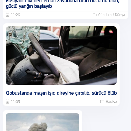
Rusiyanın iki neft emalı zavoduna dron hücumu olub,
güclü yanğın başlayıb
11:26
Gündəm / Dünya
Qobustanda maşın işıq dirəyinə çırpılıb, sürücü ölüb
11:03
Hadisə