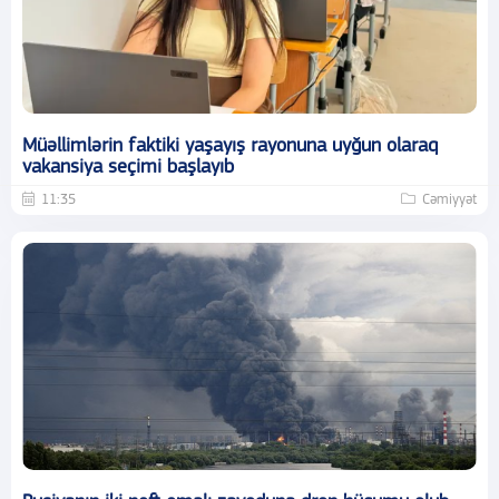
Müəllimlərin faktiki yaşayış rayonuna uyğun olaraq
vakansiya seçimi başlayıb
11:35
Cəmiyyət