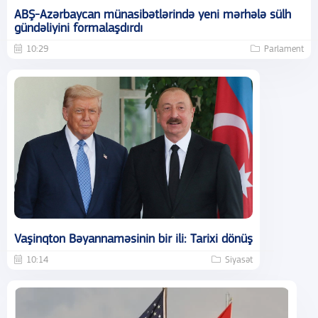
ABŞ-Azərbaycan münasibətlərində yeni mərhələ sülh
gündəliyini formalaşdırdı
10:29
Parlament
Vaşinqton Bəyannaməsinin bir ili: Tarixi dönüş
10:14
Siyasət