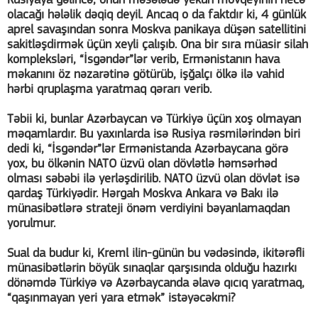
Rusiyaya gəlincə, onun məsələdə yekun mövqeyinin necə
olacağı hələlik dəqiq deyil. Ancaq o da faktdır ki, 4 günlük
aprel savaşından sonra Moskva panikaya düşən satellitini
sakitləşdirmək üçün xeyli çalışıb. Ona bir sıra müasir silah
kompleksləri, “İsgəndər”lər verib, Ermənistanın hava
məkanını öz nəzarətinə götürüb, işğalçı ölkə ilə vahid
hərbi qruplaşma yaratmaq qərarı verib.
Təbii ki, bunlar Azərbaycan və Türkiyə üçün xoş olmayan
məqamlardır. Bu yaxınlarda isə Rusiya rəsmilərindən biri
dedi ki, “İsgəndər”lər Ermənistanda Azərbaycana görə
yox, bu ölkənin NATO üzvü olan dövlətlə həmsərhəd
olması səbəbi ilə yerləşdirilib. NATO üzvü olan dövlət isə
qardaş Türkiyədir. Hərgah Moskva Ankara və Bakı ilə
münasibətlərə strateji önəm verdiyini bəyanlamaqdan
yorulmur.
Sual da budur ki, Kreml ilin-günün bu vədəsində, ikitərəfli
münasibətlərin böyük sınaqlar qarşısında olduğu hazırkı
dönəmdə Türkiyə və Azərbaycanda əlavə qıcıq yaratmaq,
“qaşınmayan yeri yara etmək” istəyəcəkmi?