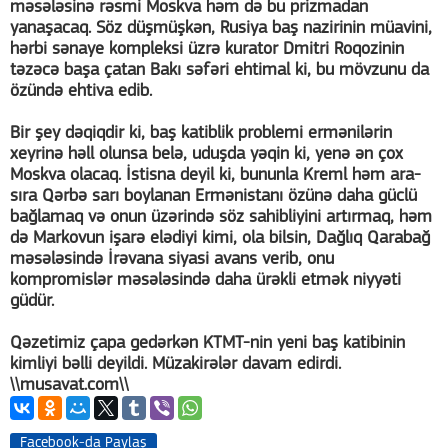
məsələsinə rəsmi Moskva həm də bu prizmadan
yanaşacaq. Söz düşmüşkən, Rusiya baş nazirinin müavini,
hərbi sənaye kompleksi üzrə kurator Dmitri Roqozinin
təzəcə başa çatan Bakı səfəri ehtimal ki, bu mövzunu da
özündə ehtiva edib.
Bir şey dəqiqdir ki, baş katiblik problemi ermənilərin
xeyrinə həll olunsa belə, uduşda yəqin ki, yenə ən çox
Moskva olacaq. İstisna deyil ki, bununla Kreml həm ara-
sıra Qərbə sarı boylanan Ermənistanı özünə daha güclü
bağlamaq və onun üzərində söz sahibliyini artırmaq, həm
də Markovun işarə elədiyi kimi, ola bilsin, Dağlıq Qarabağ
məsələsində İrəvana siyasi avans verib, onu
kompromislər məsələsində daha ürəkli etmək niyyəti
güdür.
Qəzetimiz çapa gedərkən KTMT-nin yeni baş katibinin
kimliyi bəlli deyildi. Müzakirələr davam edirdi.
\\musavat.com\\
Facebook-da Paylaş