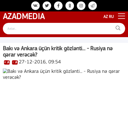
AZAD
MEDIA
AZ
RU
Bakı və Ankara üçün kritik gözlənti... - Rusiya nə
qərar verəcək?
27-12-2016, 09:54
+ A
- A