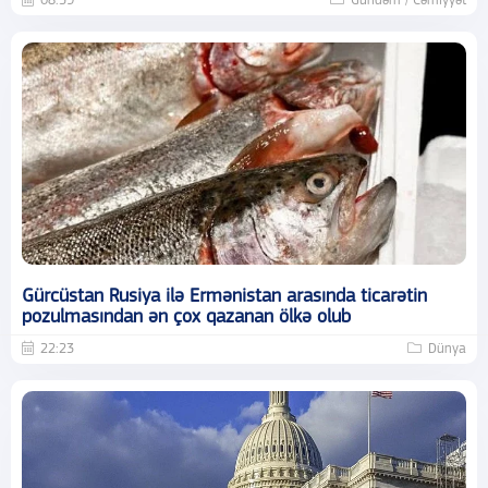
08:59
Gündəm / Cəmiyyət
Gürcüstan Rusiya ilə Ermənistan arasında ticarətin
pozulmasından ən çox qazanan ölkə olub
22:23
Dünya