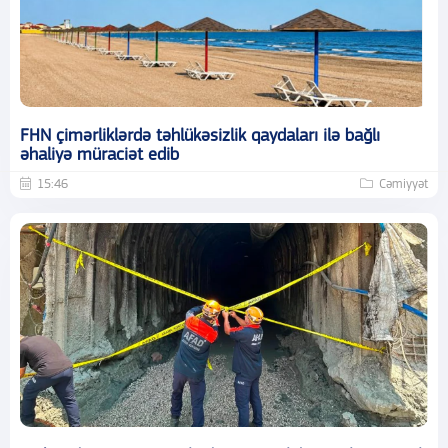
FHN çimərliklərdə təhlükəsizlik qaydaları ilə bağlı
əhaliyə müraciət edib
15:46
Cəmiyyət