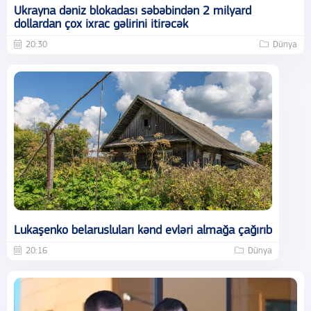
Ukrayna dəniz blokadası səbəbindən 2 milyard
dollardan çox ixrac gəlirini itirəcək
20:30
Dünya
Lukaşenko belarusluları kənd evləri almağa çağırıb
20:16
Dünya