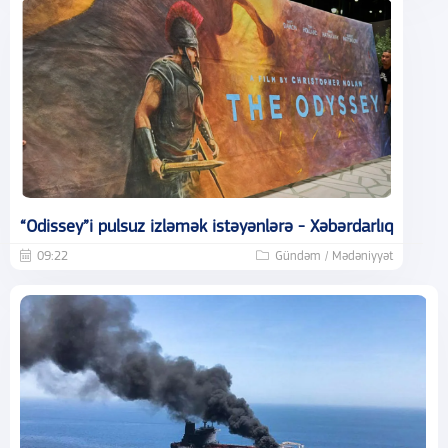
“Odissey”i pulsuz izləmək istəyənlərə - Xəbərdarlıq
09:22
Gündəm / Mədəniyyət