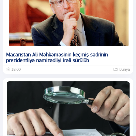
Macarıstan Ali Məhkəməsinin keçmiş sədrinin
prezidentliyə namizədliyi irəli sürülüb
18:00
Dünya