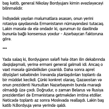
baş katib, general Nikolay Bordyujanı kimin əvəzləyəcəyi
bilinməlidir.
İndiyədək yayılan məlumatlara əsasən, onun yerini
rotasiya qaydasında Ermənistanın nümayəndəsi tutacaq.
Lakin məsələ də elə ondadır ki, qurumun öz daxilində
bununla bağlı konsensus yoxdur - Azərbaycan faktoruna
görə.
***
Yada salaq ki, Bordyujanın sələfi hələ ötən ilin dekabrında
dəqiqləşməli, yerinə erməni general gəlməli idi. Ancaq o
vaxt məsələ gündəlikdən çıxarıldı. Daha sonra aprel
döyüşləri səbəbindın İrəvanda planlaşdırılan toplantı da
bir müddət kecikdi. Çünki konkret olaraq, Qazaxıstan və
onun prezidenti Nursultan Nazarbayevin bunda maraqlı
olmadığı üzə çıxdı. Doğrudur, o zaman Belarus və Rusiya
prezidentləri də Ermənistana getməkdən imtina etdilər.
Nəticədə toplantı az sonra Moskvada reallaşdı. Lakin baş
katib N.Bordyuja yenə yerində qaldı.