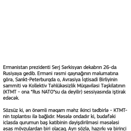
Ermənistan prezidenti Serj Sərkisyan dekabrın 26-da
Rusiyaya gedib. Erməni rəsmi qaynağının məlumatına
görə, Sankt-Peterburqda o, Avrasiya İqtisadi Birliyinin
sammiti və Kollektiv Təhlükəsizlik Müqaviləsi Təşkilatının
(KTMT - ona “Rus NATO”su da deyilir) sessiyasında iştirak
edəcək.
Sözsüz ki, ən önəmli məqam məhz ikinci tədbirlə - KTMT-
nin toplantısı ilə bağlıdır. Məsələ ondadır ki, budəfəki
iclasda qurumun baş katibinin dəyişdirilməsi məsələsi
əsas mövzulardan biri olacaq. Ayrı sözlə, hazırkı və birinci