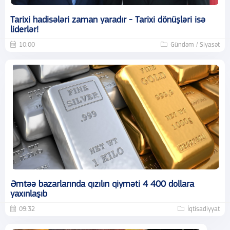
Tarixi hadisələri zaman yaradır - Tarixi dönüşləri isə
liderlər!
10:00
Gündəm / Siyasət
Əmtəə bazarlarında qızılın qiyməti 4 400 dollara
yaxınlaşıb
09:32
İqtisadiyyat