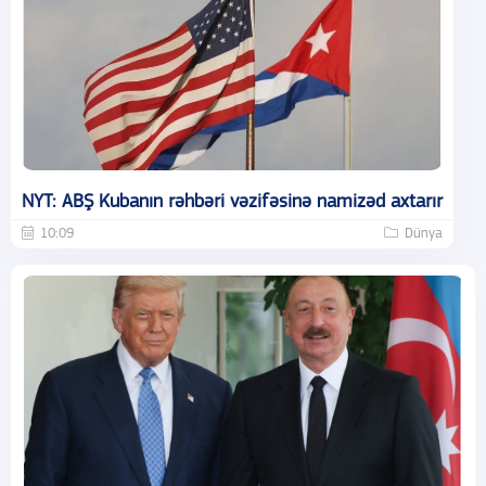
NYT: ABŞ Kubanın rəhbəri vəzifəsinə namizəd axtarır
10:09
Dünya