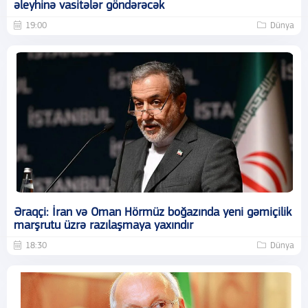
əleyhinə vasitələr göndərəcək
19:00
Dünya
Əraqçi: İran və Oman Hörmüz boğazında yeni gəmiçilik
marşrutu üzrə razılaşmaya yaxındır
18:30
Dünya