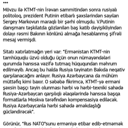
***
Mövzu ilə KTMT-nin İrəvan sammitindən sonra rusiyalı
politoloq, prezident Putinin etibarlı şəxslərindən sayılan
Sergey Markovun maraqlı bir şərhi olmuşdu. V.Putinin
danışmanı təşkilatda gözlənilən baş katib dəyişikliyindən
dolayı rəsmi Bakının könlünü almağa hesablanmış şifrəli
mesaj vermişdi.
Sitatı xatırlatmağın yeri var: “Ermənistan KTMT-nin
tamhüquqlu üzvü olduğu üçün onun nümayəndələri
qurumda hansısa vəzifə tutmaq hüququndan məhrum
edilməyib. Ancaq bu halda Rusiya təyinatın Bakıda neqativ
qarşılanacağını anlayır. Rusiya Azərbaycana da mühüm
müttəfiq kimi baxır. O səbəbə fikrimcə, KTMT-yə erməni
şəxsin başçı təyin olunması hərbi və hərbi-texniki sahədə
Rusiya-Azərbaycan qarşılıqlı əlaqələrində hansısa başqa
formatlarla Moskva tərəfindən kompensasiya ediləcək.
Rusiya Azərbaycanla hərbi sahədə əməkdaşlığı
gücləndirəcək”.
Görünür, “Rus NATO”sunu erməniyə etibar edib-etməmək