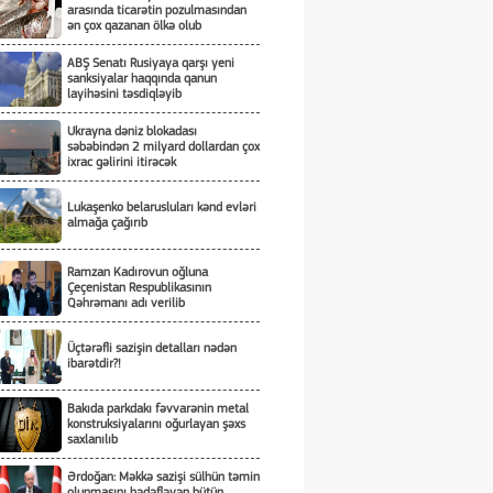
arasında ticarətin pozulmasından
ən çox qazanan ölkə olub
ABŞ Senatı Rusiyaya qarşı yeni
sanksiyalar haqqında qanun
layihəsini təsdiqləyib
Ukrayna dəniz blokadası
səbəbindən 2 milyard dollardan çox
ixrac gəlirini itirəcək
Lukaşenko belarusluları kənd evləri
almağa çağırıb
Ramzan Kadırovun oğluna
Çeçenistan Respublikasının
Qəhrəmanı adı verilib
Üçtərəfli sazişin detalları nədən
ibarətdir?!
Bakıda parkdakı fəvvarənin metal
konstruksiyalarını oğurlayan şəxs
saxlanılıb
Ərdoğan: Məkkə sazişi sülhün təmin
olunmasını hədəfləyən bütün