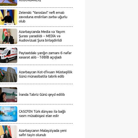
XƏBƏRDARLIQ
Zelenski: "Yaroslavl" neft emalı
zavoduna endirilən zərbə uğurlu
olub
Azərbaycanda Media və Yayım
Şurası yaradıldı – MEDİA və
Audiovizual Şura birləşdirildi
Paytaxtdakı yanğın zamanı 6 nəfər
xəsarət alıb - TƏBİB açıqladı
Azərbaycan Kot-d'İvuarı Müstəqillik
Günü münasibətilə təbrik edib
İranda Təbriz Günü qeyd edilib
CASCFEN Türk dünyası ilə bağlı
rəsm müsabiqəsi elan edir
Azərbaycanın Malayziyada yeni
səfiri təyin olunub