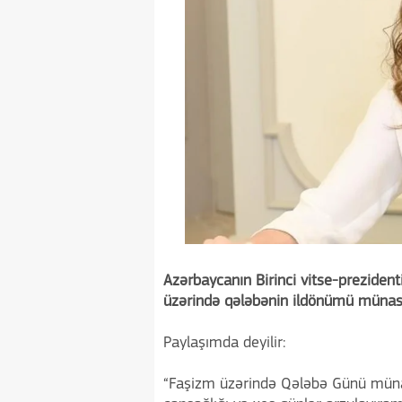
Azərbaycanın Birinci vitse-preziden
üzərində qələbənin ildönümü münasi
Paylaşımda deyilir:
“Faşizm üzərində Qələbə Günü münasib