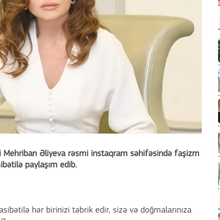
ti Mehriban Əliyeva rəsmi instaqram səhifəsində faşizm
bətilə paylaşım edib.
ətilə hər birinizi təbrik edir, sizə və doğmalarınıza