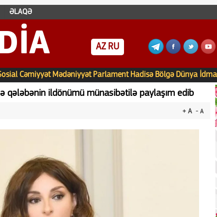
ƏLAQƏ
DIA
AZ
RU
Sosial
Cəmiyyət
Mədəniyyət
Parlament
Hadisə
Bölgə
Dünya
İdma
ə qələbənin ildönümü münasibətilə paylaşım edib
+ A
- A