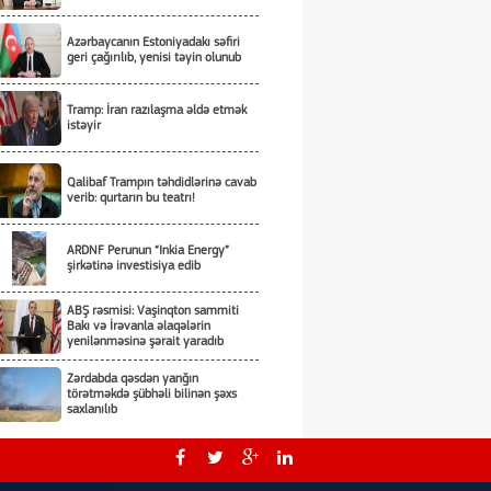
Azərbaycanın Estoniyadakı səfiri
geri çağırılıb, yenisi təyin olunub
Tramp: İran razılaşma əldə etmək
istəyir
Qalibaf Trampın təhdidlərinə cavab
verib: qurtarın bu teatrı!
ARDNF Perunun “Inkia Energy”
şirkətinə investisiya edib
ABŞ rəsmisi: Vaşinqton sammiti
Bakı və İrəvanla əlaqələrin
yenilənməsinə şərait yaradıb
Zərdabda qəsdən yanğın
törətməkdə şübhəli bilinən şəxs
saxlanılıb
Tərtərdə ər-arvadın yanaraq öldüyü
yanğının qəsdnən törədildiyi
məlum olub