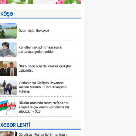
KÖŞƏ
Özüm üçün (hekayə)
Kəndlinin sıxışdırılması sosial
partlayışa gedən yoldur
Ölüm haqq olsa da, vaxtsız gedişlər
üzücüdür...
Vicdanın və Kişiliyin Ünvanına
Yazılan Məktub – Hacı Hekayətin
Ruhuna
Ölkələr arasında rəsmi səfərlər bu
əlaqələrə çox önəm verildiyinə bir
sübutdur - Özəl
XƏBƏR LENTİ
Gürcüstan Rusiya ilə Ermənistan