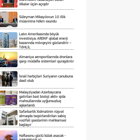
ölkələr üçün açıqdır
Süleyman Mikayılovun 10 illik
müavininə hökm oxundu
Latın Amerikasında böyük
investisiya: ARDNF qlobal enerji
bazarında mövqeyini gücləndirir –
TƏHLİL
Almaniya aeroportlarında dronlara
qarşı müdafiə sistemləri quraşdırılır
İsrail hərbçiləri Suriyanın cənubuna
daxil olub
Malayziyadan Azərbaycana
gətirilən bəzi bioloji aktiv qida
məhsullarında uyğunsuzluq
aşkarlanıb
Səfərbərlik Xidmətinin rüşvət
almaqda təqsirləndirilən sabiq
vəzifəli şəxslərinin məhkəməsi
başlayır
Həftəsonu güclü külək əsəcək -