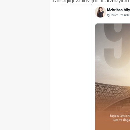
cansağlığı və xoş günlər arzulayıram