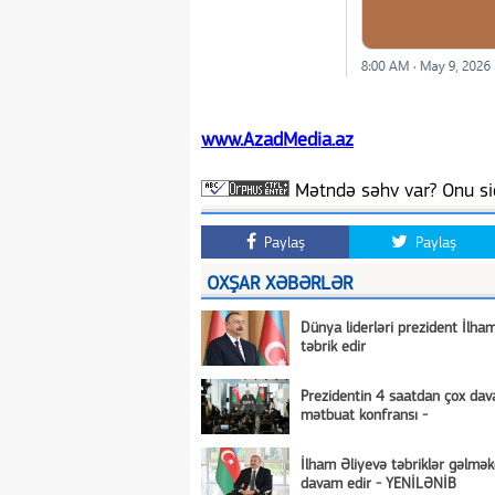
www.AzadMedia.az
Mətndə səhv var? Onu siç
Paylaş
Paylaş
OXŞAR XƏBƏRLƏR
Dünya liderləri prezident İlham
təbrik edir
Prezidentin 4 saatdan çox da
mətbuat konfransı -
İlham Əliyevə təbriklər gəlmə
davam edir - YENİLƏNİB