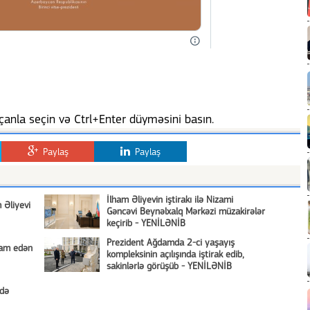
anla seçin və Ctrl+Enter düyməsini basın.
Paylaş
Paylaş
İlham Əliyevin iştirakı ilə Nizami
 Əliyevi
Gəncəvi Beynəlxalq Mərkəzi müzakirələr
keçirib - YENİLƏNİB
Prezident Ağdamda 2-ci yaşayış
vam edən
kompleksinin açılışında iştirak edib,
sakinlərlə görüşüb - YENİLƏNİB
kdə