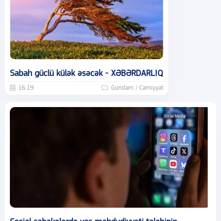
Sabah güclü külək əsəcək - XƏBƏRDARLIQ
16:19
Gündəm / Cəmiyyət