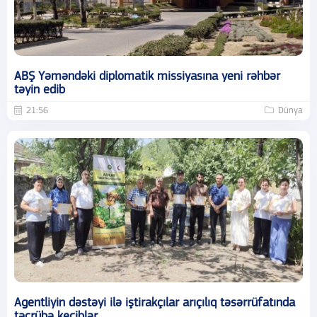
ABŞ Yəməndəki diplomatik missiyasına yeni rəhbər
təyin edib
21:56
Dünya
Agentliyin dəstəyi ilə iştirakçılar arıçılıq təsərrüfatında
təcrübə keçiblər