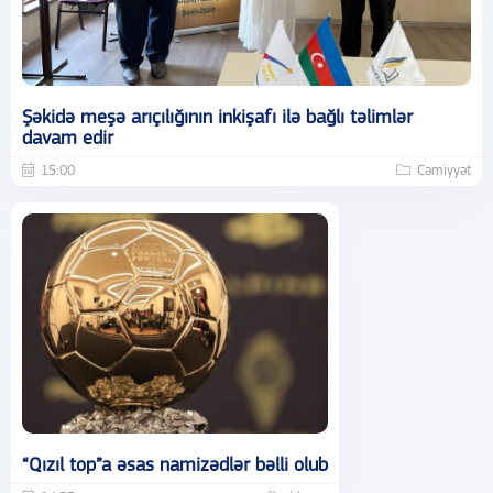
Şəkidə meşə arıçılığının inkişafı ilə bağlı təlimlər
davam edir
15:00
Cəmiyyət
“Qızıl top”a əsas namizədlər bəlli olub