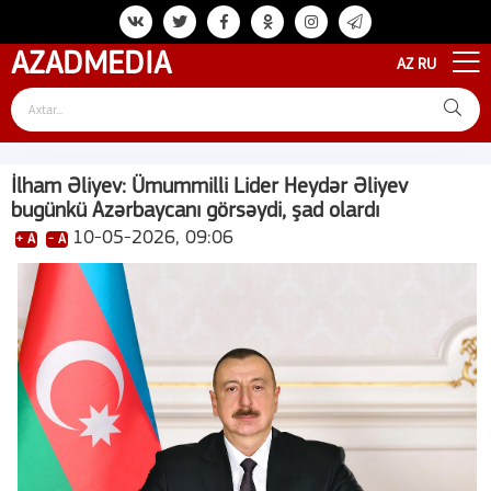
AZAD
MEDIA
AZ
RU
İlham Əliyev: Ümummilli Lider Heydər Əliyev
bugünkü Azərbaycanı görsəydi, şad olardı
10-05-2026, 09:06
+ A
- A