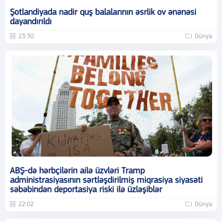
Şotlandiyada nadir quş balalarının əsrlik ov ənənəsi
dayandırıldı
23:30
Dünya
ABŞ-də hərbçilərin ailə üzvləri Tramp
administrasiyasının sərtləşdirilmiş miqrasiya siyasəti
səbəbindən deportasiya riski ilə üzləşiblər
22:02
Dünya