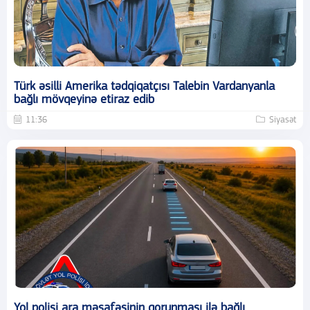
Türk əsilli Amerika tədqiqatçısı Talebin Vardanyanla
bağlı mövqeyinə etiraz edib
11:36
Siyasət
Yol polisi ara məsafəsinin qorunması ilə bağlı