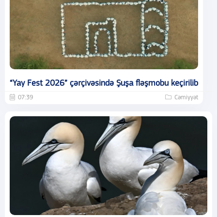
“Yay Fest 2026” çərçivəsində Şuşa fləşmobu keçirilib
07:39
Cəmiyyət