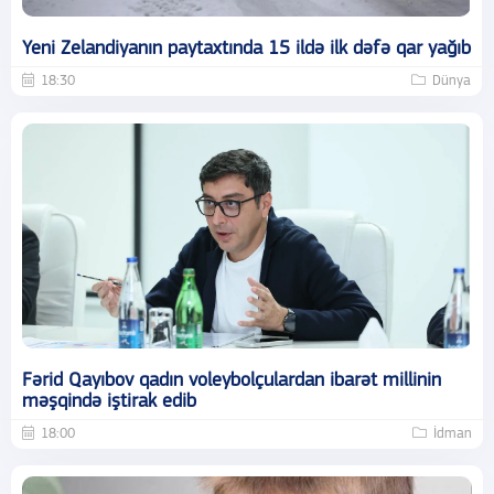
Yeni Zelandiyanın paytaxtında 15 ildə ilk dəfə qar yağıb
18:30
Dünya
Fərid Qayıbov qadın voleybolçulardan ibarət millinin
məşqində iştirak edib
18:00
İdman