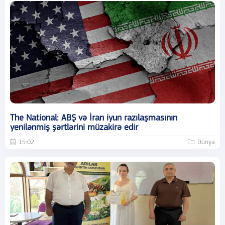
The National: ABŞ və İran iyun razılaşmasının
yenilənmiş şərtlərini müzakirə edir
15:02
Dünya