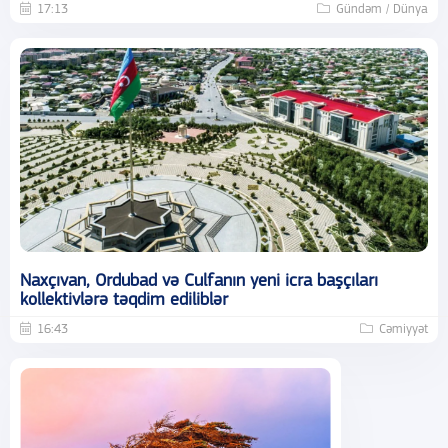
17:13
Gündəm / Dünya
Naxçıvan, Ordubad və Culfanın yeni icra başçıları
kollektivlərə təqdim ediliblər
16:43
Cəmiyyət