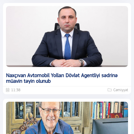
Naxçıvan Avtomobil Yolları Dövlət Agentliyi sədrinə
müavin təyin olunub
11:38
Cəmiyyət