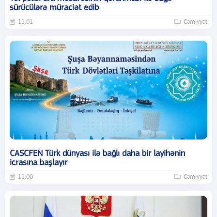
sürücülərə müraciət edib
11:01
Cəmiyyət
CASCFEN Türk dünyası ilə bağlı daha bir layihənin
icrasına başlayır
11:00
Cəmiyyət