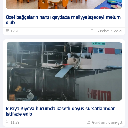
Özəl bağçaların hansı qaydada maliyyələşəcəyi məlum
olub
12:20
Gündəm / Sosial
Rusiya Kiyevə hücumda kasetli döyüş sursatlarından
istifadə edib
11:59
Gündəm / Cəmiyyət