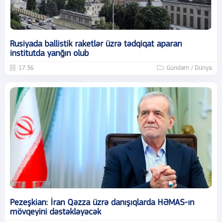
Rusiyada ballistik raketlər üzrə tədqiqat aparan
institutda yanğın olub
17:36
Gündəm / Dünya
Pezeşkian: İran Qəzza üzrə danışıqlarda HƏMAS-ın
mövqeyini dəstəkləyəcək