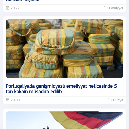
20:22
Cəmiyyət
Portuqaliyada genişmiqyaslı əməliyyat nəticəsində 5
ton kokain müsadirə edilib
20:00
Dünya