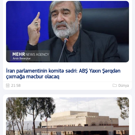
İran parlamentinin komitə sədri: ABŞ Yaxın Şərqdən
çıxmağa məcbur olacaq
21:58
Dünya