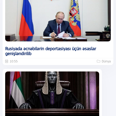
Rusiyada əcnəbilərin deportasiyası üçün əsaslar
genişləndirilib
10:55
Dünya