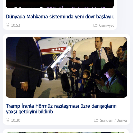
Dünyada Məhkəmə sistemində yeni dövr başlayır.
10:53
Cəmiyyət
Tramp İranla Hörmüz razılaşması üzrə danışıqların
yaxşı getdiyini bildirib
10:30
Gündəm / Dünya