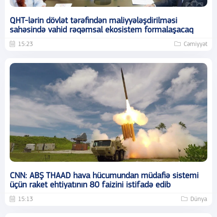
QHT-lərin dövlət tərəfindən maliyyələşdirilməsi
sahəsində vahid rəqəmsal ekosistem formalaşacaq
15:23
Cəmiyyət
CNN: ABŞ THAAD hava hücumundan müdafiə sistemi
üçün raket ehtiyatının 80 faizini istifadə edib
15:13
Dünya