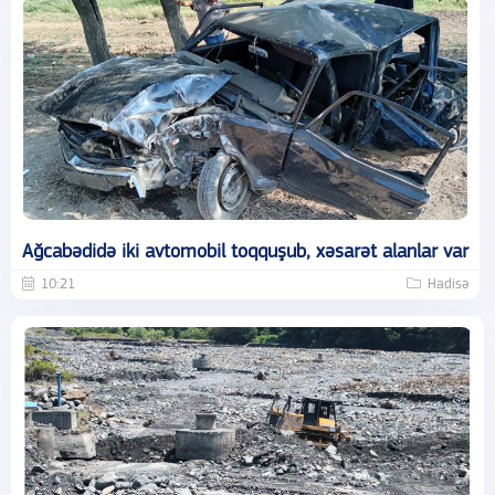
Ağcabədidə iki avtomobil toqquşub, xəsarət alanlar var
10:21
Hadisə