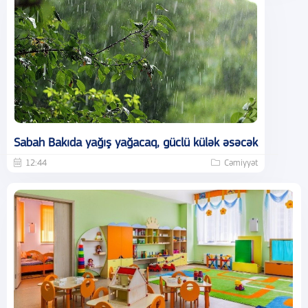
Sabah Bakıda yağış yağacaq, güclü külək əsəcək
12:44
Cəmiyyət