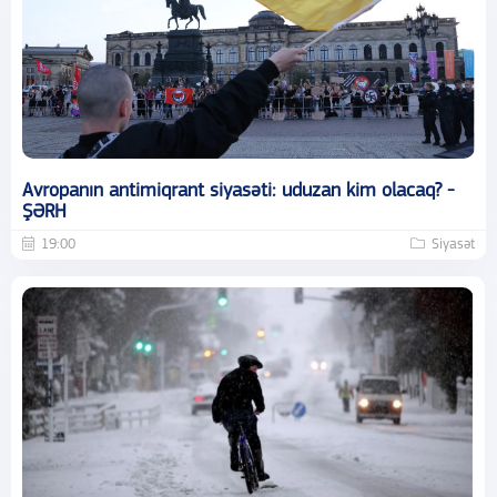
Avropanın antimiqrant siyasəti: uduzan kim olacaq? -
ŞƏRH
19:00
Siyasət