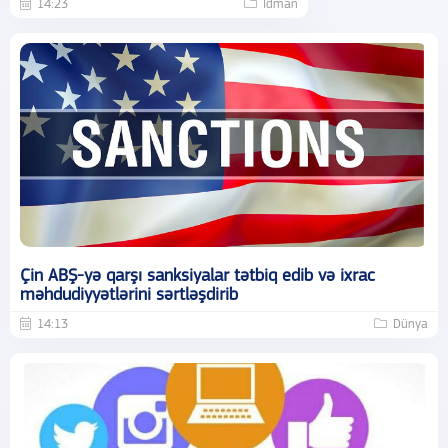
14:23
İdman
Çin ABŞ-yə qarşı sanksiyalar tətbiq edib və ixrac
məhdudiyyətlərini sərtləşdirib
14:13
Dünya