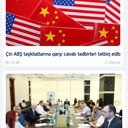
Çin ABŞ təşkilatlarına qarşı cavab tədbirləri tətbiq edib
15:26
Dünya