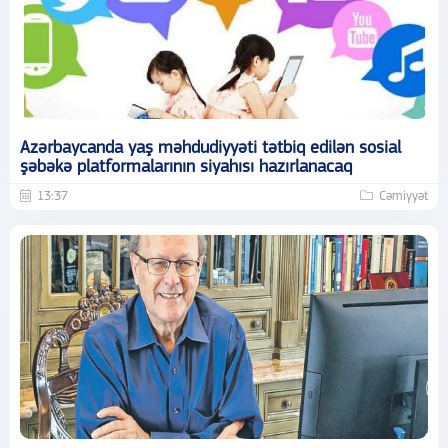
Azərbaycanda yaş məhdudiyyəti tətbiq edilən sosial
şəbəkə platformalarının siyahısı hazırlanacaq
13:37
Cəmiyyət