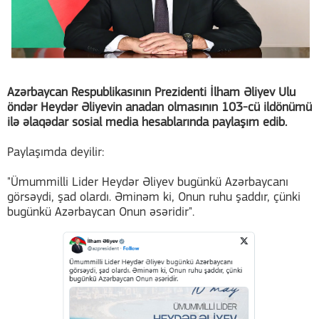
Azərbaycan Respublikasının Prezidenti İlham Əliyev Ulu
öndər Heydər Əliyevin anadan olmasının 103-cü ildönümü
ilə əlaqədar sosial media hesablarında paylaşım edib.
Paylaşımda deyilir:
"Ümummilli Lider Heydər Əliyev bugünkü Azərbaycanı
görsəydi, şad olardı. Əminəm ki, Onun ruhu şaddır, çünki
bugünkü Azərbaycan Onun əsəridir".