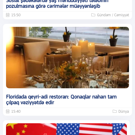
Sosial şəbəkələrdə yaş məhdudiyyəti tələbinin
pozulmasına görə cərimələr müəyyənləşib
15:50
Gündəm / Cəmiyyət
Floridada qeyri-adi restoran: Qonaqlar naharı tam
çılpaq vəziyyətdə edir
15:40
Dünya