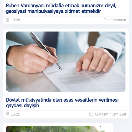
Ruben Vardanyanı müdafiə etmək humanizm deyil,
geosiyasi manipulyasiyaya xidmət etməkdir
13:28
Parlament
Dövlət mülkiyyətində olan əsas vəsaitlərin verilməsi
qaydası dəyişib
13:25
Gündəm / Cəmiyyət