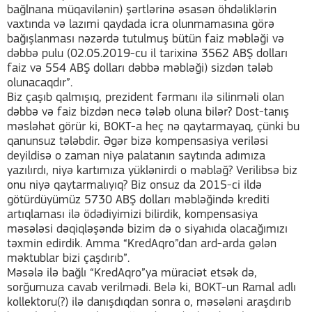
bağlnana müqavilənin) şərtlərinə əsasən öhdəliklərin
vaxtında və lazımi qaydada icra olunmamasına görə
bağışlanması nəzərdə tutulmuş bütün faiz məbləği və
dəbbə pulu (02.05.2019-cu il tarixinə 3562 ABŞ dolları
faiz və 554 ABŞ dolları dəbbə məbləği) sizdən tələb
olunacaqdır”.
Biz çaşıb qalmışıq, prezident fərmanı ilə silinməli olan
dəbbə və faiz bizdən necə tələb oluna bilər? Dost-tanış
məsləhət görür ki, BOKT-a heç nə qaytarmayaq, çünki bu
qanunsuz tələbdir. Əgər bizə kompensasiya veriləsi
deyildisə o zaman niyə palatanın saytında adımıza
yazılırdı, niyə kartımıza yüklənirdi o məbləğ? Verilibsə biz
onu niyə qaytarmalıyıq? Biz onsuz da 2015-ci ildə
götürdüyümüz 5730 ABŞ dolları məbləğində krediti
artıqlaması ilə ödədiyimizi bilirdik, kompensasiya
məsələsi dəqiqləşəndə bizim də o siyahıda olacağımızı
təxmin edirdik. Amma “KredAqro”dan ard-arda gələn
məktublar bizi çaşdırıb”.
Məsələ ilə bağlı “KredAqro”ya müraciət etsək də,
sorğumuza cavab verilmədi. Belə ki, BOKT-un Ramal adlı
kollektoru(?) ilə danışdıqdan sonra o, məsələni araşdırıb