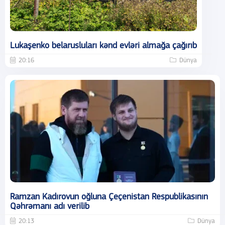
Lukaşenko belarusluları kənd evləri almağa çağırıb
20:16
Dünya
Ramzan Kadırovun oğluna Çeçenistan Respublikasının
Qəhrəmanı adı verilib
20:13
Dünya