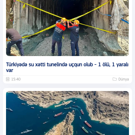
Türkiyədə su xətti tunelində uçqun olub - 1 ölü, 1 yaralı
var
15:40
Dünya