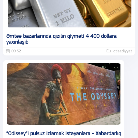
Əmtəə bazarlarında qızılın qiyməti 4 400 dollara
yaxınlaşıb
09:32
İqtisadiyyat
“Odissey”i pulsuz izləmək istəyənlərə - Xəbərdarlıq