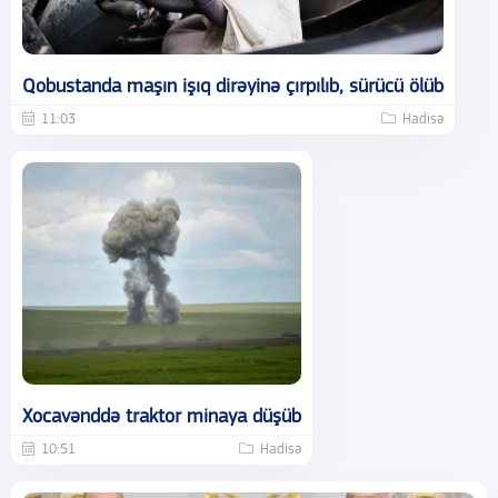
Qobustanda maşın işıq dirəyinə çırpılıb, sürücü ölüb
11:03
Hadisə
Xocavənddə traktor minaya düşüb
10:51
Hadisə