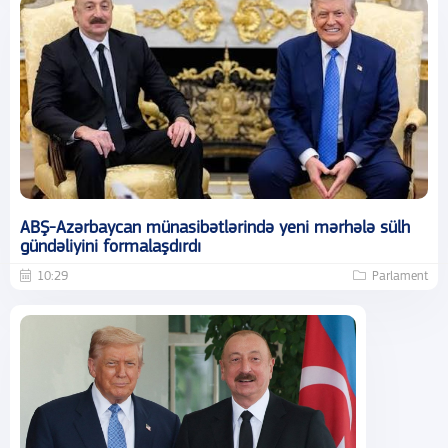
ABŞ-Azərbaycan münasibətlərində yeni mərhələ sülh
gündəliyini formalaşdırdı
10:29
Parlament