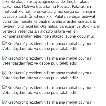
bizimlə əlaqə saxlayacağını desə də, heç bir əlaqə
saxlamadı. Maliyyə Bazarlarına Nəzarət Palatasının
mətbuat xidmətinə ünvanladığımız sorğu da həmçinin
cavabsız qaldı. Ümid edirik ki, Palata və digər aidiyyatı
qurumlar məsələ ilə bağlı müvafiq araşdırmanı aparıb
rəylərini bildirəcəklər. Əks halda, bankların və BOKT-ların
yerlərdə vətəndaşları aldadıb onlara verilən
kompensasiyaları əllərindən alacağı şübhə doğurmur.