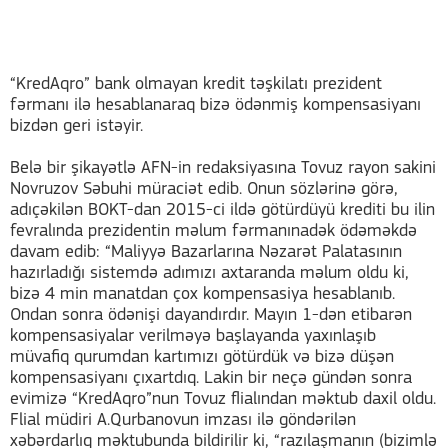
“KredAqro” bank olmayan kredit təşkilatı prezident
fərmanı ilə hesablanaraq bizə ödənmiş kompensasiyanı
bizdən geri istəyir.
Belə bir şikayətlə AFN-in redaksiyasına Tovuz rayon sakini
Novruzov Səbuhi müraciət edib. Onun sözlərinə görə,
adıçəkilən BOKT-dan 2015-ci ildə götürdüyü krediti bu ilin
fevralında prezidentin məlum fərmanınadək ödəməkdə
davam edib: “Maliyyə Bazarlarına Nəzarət Palatasının
hazırladığı sistemdə adımızı axtaranda məlum oldu ki,
bizə 4 min manatdan çox kompensasiya hesablanıb.
Ondan sonra ödənişi dayandırdır. Mayın 1-dən etibarən
kompensasiyalar verilməyə başlayanda yaxınlaşıb
müvafiq qurumdan kartımızı götürdük və bizə düşən
kompensasiyanı çıxartdıq. Lakin bir neçə gündən sonra
evimizə “KredAqro”nun Tovuz flialından məktub daxil oldu.
Flial müdiri A.Qurbanovun imzası ilə göndərilən
xəbərdarlıq məktubunda bildirilir ki, “razılaşmanın (bizimlə