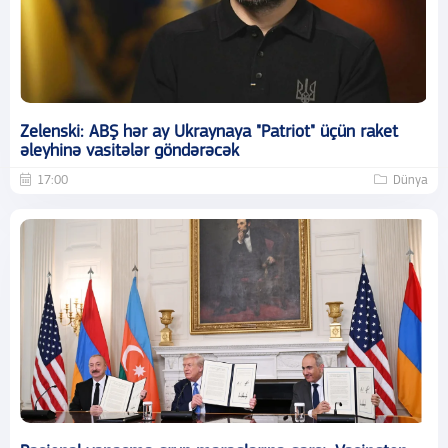
Zelenski: ABŞ hər ay Ukraynaya "Patriot" üçün raket
əleyhinə vasitələr göndərəcək
17:00
Dünya