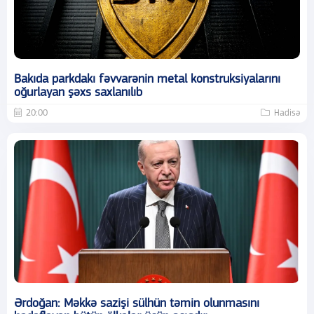
Bakıda parkdakı fəvvarənin metal konstruksiyalarını
oğurlayan şəxs saxlanılıb
20:00
Hadisə
Ərdoğan: Məkkə sazişi sülhün təmin olunmasını