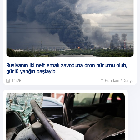
Rusiyanın iki neft emalı zavoduna dron hücumu olub,
güclü yanğın başlayıb
11:26
Gündəm / Dünya