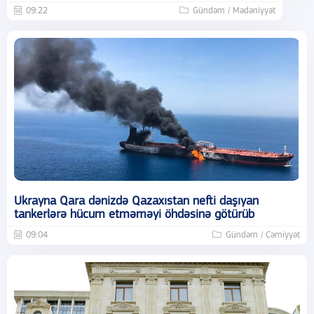
09:22
Gündəm / Mədəniyyət
Ukrayna Qara dənizdə Qazaxıstan nefti daşıyan
tankerlərə hücum etməməyi öhdəsinə götürüb
09:04
Gündəm / Cəmiyyət