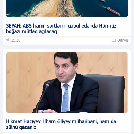
SEPAH: ABŞ İranın şərtlərini qəbul edəndə Hörmüz
boğazı mütləq açılacaq
15:18
Dünya
Hikmət Hacıyev: İlham Əliyev müharibəni, həm də
sülhü qazanıb