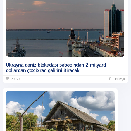
Ukrayna dəniz blokadası səbəbindən 2 milyard
dollardan çox ixrac gəlirini itirəcək
20:30
Dünya