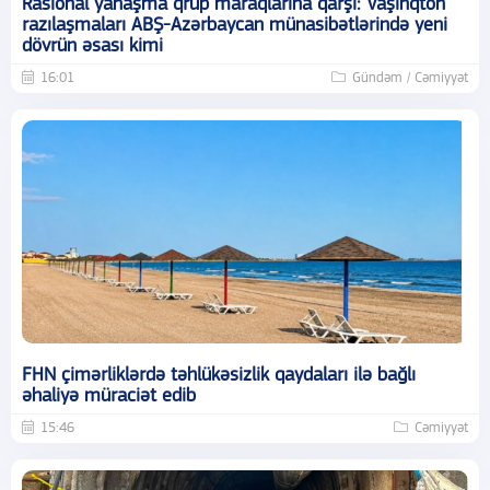
Rasional yanaşma qrup maraqlarına qarşı: Vaşinqton
razılaşmaları ABŞ-Azərbaycan münasibətlərində yeni
dövrün əsası kimi
16:01
Gündəm / Cəmiyyət
FHN çimərliklərdə təhlükəsizlik qaydaları ilə bağlı
əhaliyə müraciət edib
15:46
Cəmiyyət