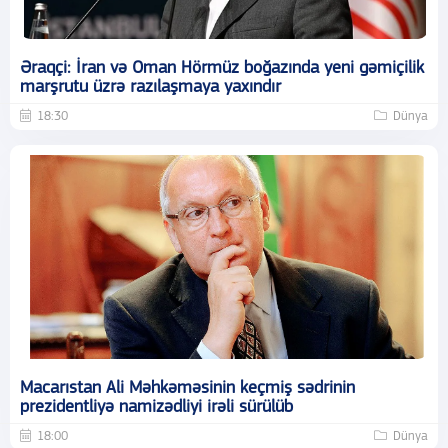
Əraqçi: İran və Oman Hörmüz boğazında yeni gəmiçilik
marşrutu üzrə razılaşmaya yaxındır
18:30
Dünya
Macarıstan Ali Məhkəməsinin keçmiş sədrinin
prezidentliyə namizədliyi irəli sürülüb
18:00
Dünya