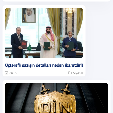
Üçtərəfli sazişin detalları nədən ibarətdir?!
20:09
Siyasət