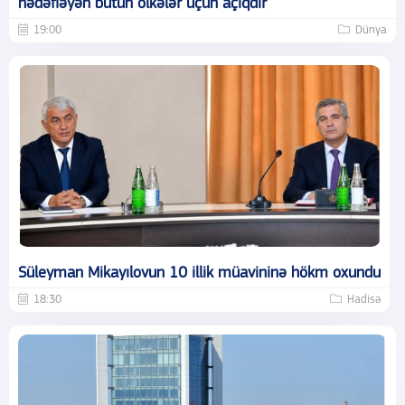
hədəfləyən bütün ölkələr üçün açıqdır
19:00
Dünya
Süleyman Mikayılovun 10 illik müavininə hökm oxundu
18:30
Hadisə