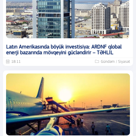
Latın Amerikasında böyük investisiya: ARDNF qlobal
enerji bazarında mövqeyini gücləndirir – TƏHLİL
18:11
Gündəm / Siyasət