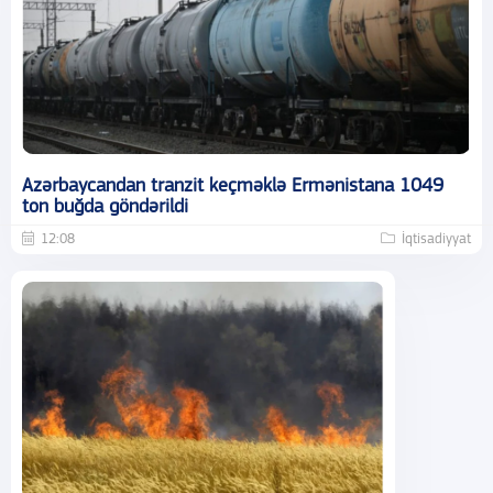
Azərbaycandan tranzit keçməklə Ermənistana 1049
ton buğda göndərildi
12:08
İqtisadiyyat