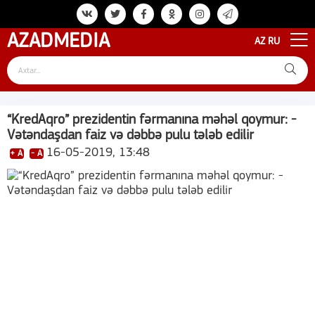
AZAD
MEDIA
AZ
RU
“KredAqro” prezidentin fərmanına məhəl qoymur: -
Vətəndaşdan faiz və dəbbə pulu tələb edilir
16-05-2019, 13:48
+ A
- A