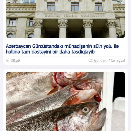
Azərbaycan Gürcüstandakı münaqişənin sülh yolu ilə
həllinə tam dəstəyini bir daha təsdiqləyib
08:59
Gündəm / Cəmiyyət