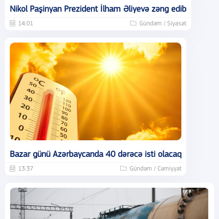
Nikol Paşinyan Prezident İlham Əliyevə zəng edib
14:01
Gündəm / Siyasət
Bazar günü Azərbaycanda 40 dərəcə isti olacaq
13:37
Gündəm / Cəmiyyət