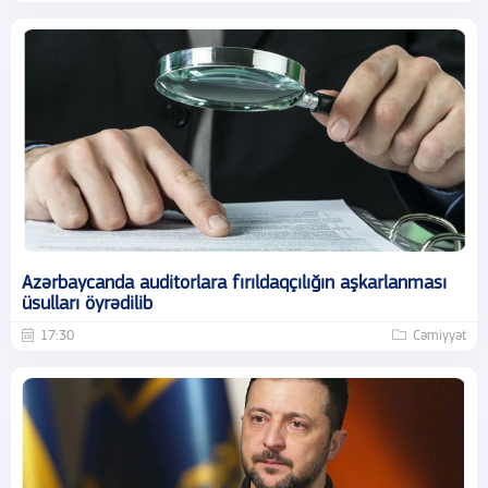
Azərbaycanda auditorlara fırıldaqçılığın aşkarlanması
üsulları öyrədilib
17:30
Cəmiyyət