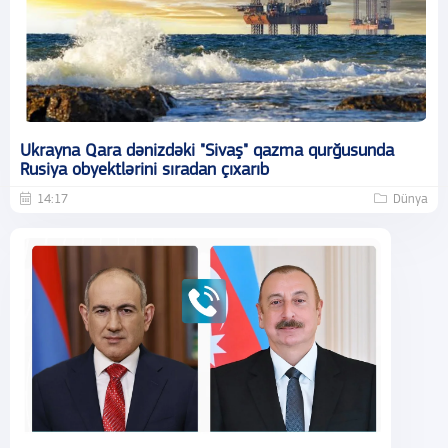
Ukrayna Qara dənizdəki "Sivaş" qazma qurğusunda
Rusiya obyektlərini sıradan çıxarıb
14:17
Dünya