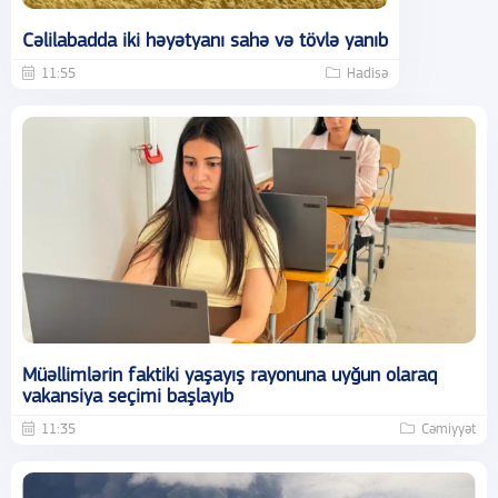
Cəlilabadda iki həyətyanı sahə və tövlə yanıb
11:55
Hadisə
Müəllimlərin faktiki yaşayış rayonuna uyğun olaraq
vakansiya seçimi başlayıb
11:35
Cəmiyyət