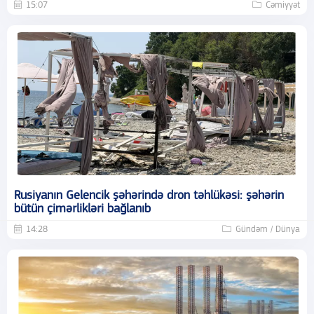
15:07
Cəmiyyət
Rusiyanın Gelencik şəhərində dron təhlükəsi: şəhərin
bütün çimərlikləri bağlanıb
14:28
Gündəm / Dünya