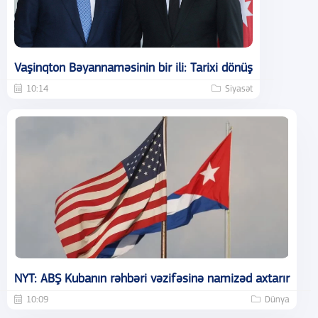
Vaşinqton Bəyannaməsinin bir ili: Tarixi dönüş
10:14
Siyasət
NYT: ABŞ Kubanın rəhbəri vəzifəsinə namizəd axtarır
10:09
Dünya