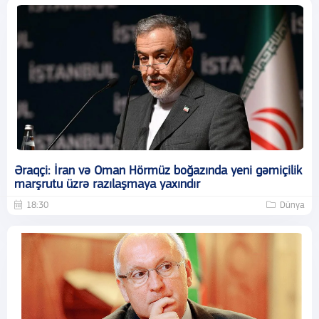
Əraqçi: İran və Oman Hörmüz boğazında yeni gəmiçilik
marşrutu üzrə razılaşmaya yaxındır
18:30
Dünya