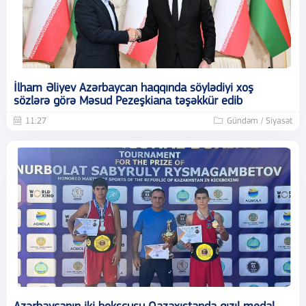
İlham Əliyev Azərbaycan haqqında söylədiyi xoş
sözlərə görə Məsud Pezeşkiana təşəkkür edib
11:27
Gündəm / Siyasət