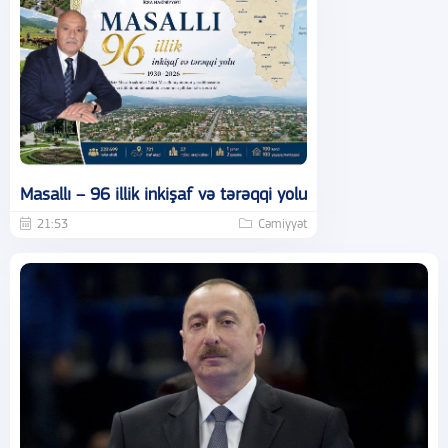
Masallı – 96 illik inkişaf və tərəqqi yolu
21:53
Cəmiyyət