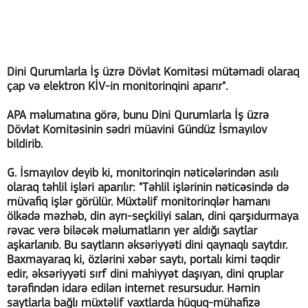
Dini Qurumlarla İş üzrə Dövlət Komitəsi mütəmadi olaraq
çap və elektron KİV-in monitorinqini aparır".
APA məlumatına görə, bunu Dini Qurumlarla İş üzrə
Dövlət Komitəsinin sədri müavini Gündüz İsmayılov
bildirib.
G. İsmayılov deyib ki, monitorinqin nəticələrindən asılı
olaraq təhlil işləri aparılır: "Təhlil işlərinin nəticəsində də
müvafiq işlər görülür. Müxtəlif monitorinqlər hamanı
ölkədə məzhəb, din ayrı-seçkiliyi salan, dini qarşıdurmaya
rəvac verə biləcək məlumatların yer aldığı saytlar
aşkarlanıb. Bu saytların əksəriyyəti dini qaynaqlı saytdır.
Baxmayaraq ki, özlərini xəbər saytı, portalı kimi təqdir
edir, əksəriyyəti sırf dini mahiyyət daşıyan, dini qruplar
tərəfindən idarə edilən internet resursudur. Həmin
saytlarla bağlı müxtəlif vaxtlarda hüquq-mühafizə