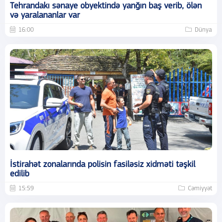
Tehrandakı sənaye obyektində yanğın baş verib, ölən
və yaralananlar var
16:00
Dünya
İstirahət zonalarında polisin fasiləsiz xidməti təşkil
edilib
15:59
Cəmiyyət