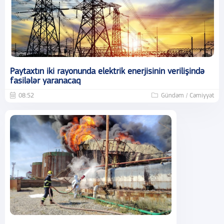
Paytaxtın iki rayonunda elektrik enerjisinin verilişində
fasilələr yaranacaq
08:52
Gündəm / Cəmiyyət