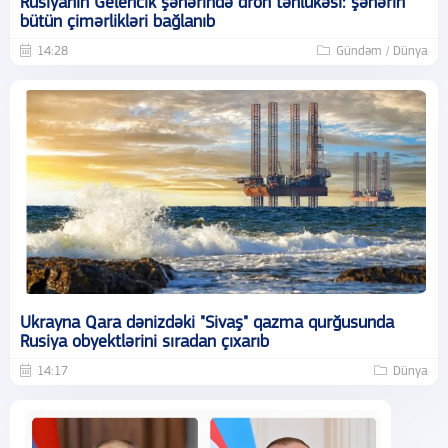
Rusiyanın Gelencik şəhərində dron təhlükəsi: şəhərin
bütün çimərlikləri bağlanıb
14:28
Gündəm / Dünya
Ukrayna Qara dənizdəki "Sivaş" qazma qurğusunda
Rusiya obyektlərini sıradan çıxarıb
14:17
Dünya