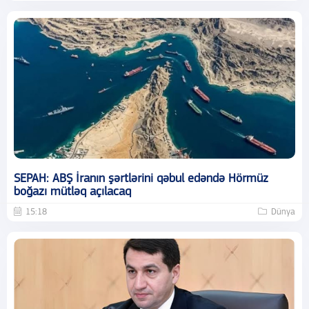
SEPAH: ABŞ İranın şərtlərini qəbul edəndə Hörmüz
boğazı mütləq açılacaq
15:18
Dünya