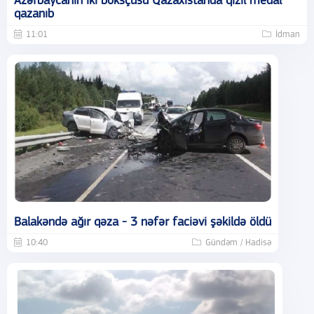
Azərbaycanın iki boksçusu Qazaxıstanda qızıl medal
qazanıb
11:01
İdman
Balakəndə ağır qəza - 3 nəfər faciəvi şəkildə öldü
10:40
Gündəm / Hadisə