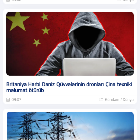
Britaniya Hərbi Dəniz Qüvvələrinin dronları Çinə texniki
məlumat ötürüb
09:07
Gündəm / Dünya