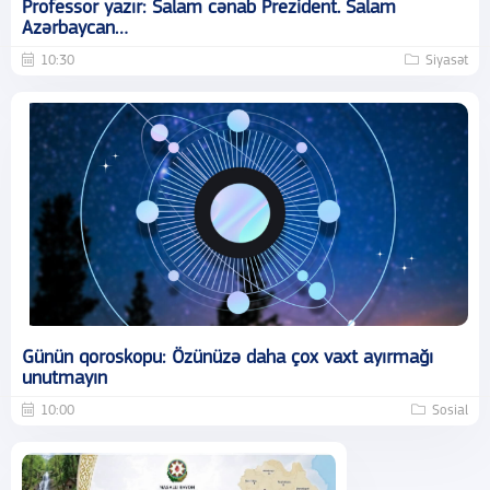
Professor yazır: Salam cənab Prezident. Salam
Azərbaycan…
10:30
Siyasət
Günün qoroskopu: Özünüzə daha çox vaxt ayırmağı
unutmayın
10:00
Sosial