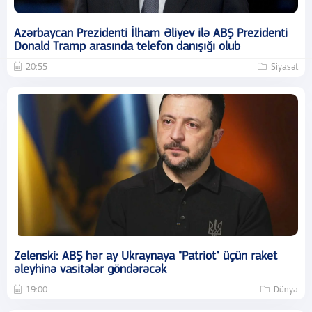
Azərbaycan Prezidenti İlham Əliyev ilə ABŞ Prezidenti
Donald Tramp arasında telefon danışığı olub
20:55
Siyasət
Zelenski: ABŞ hər ay Ukraynaya "Patriot" üçün raket
əleyhinə vasitələr göndərəcək
19:00
Dünya