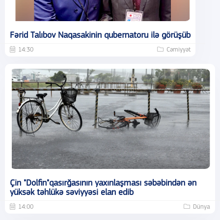
Fərid Talıbov Naqasakinin qubernatoru ilə görüşüb
14:30
Cəmiyyət
Çin "Dolfin"qasırğasının yaxınlaşması səbəbindən ən
yüksək təhlükə səviyyəsi elan edib
14:00
Dünya