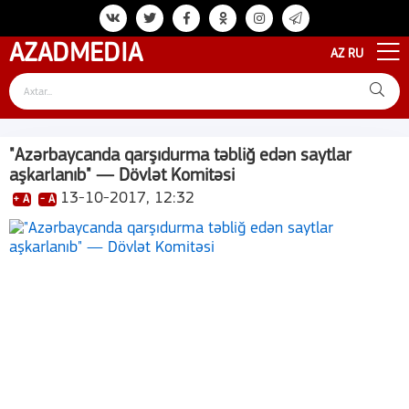
AZAD
MEDIA
AZ
RU
"Azərbaycanda qarşıdurma təbliğ edən saytlar
aşkarlanıb" — Dövlət Komitəsi
13-10-2017, 12:32
+ A
- A