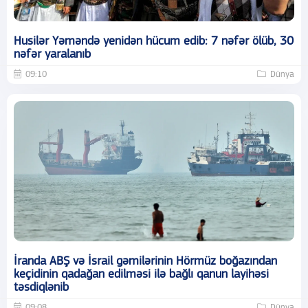
Husilər Yəməndə yenidən hücum edib: 7 nəfər ölüb, 30
nəfər yaralanıb
09:10
Dünya
İranda ABŞ və İsrail gəmilərinin Hörmüz boğazından
keçidinin qadağan edilməsi ilə bağlı qanun layihəsi
təsdiqlənib
09:08
Dünya