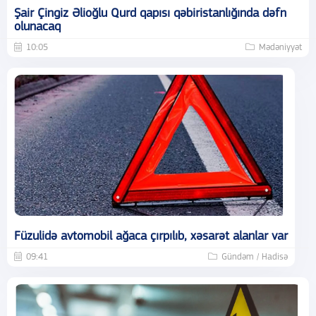
Şair Çingiz Əlioğlu Qurd qapısı qəbiristanlığında dəfn
olunacaq
10:05
Mədəniyyət
Füzulidə avtomobil ağaca çırpılıb, xəsarət alanlar var
09:41
Gündəm / Hadisə