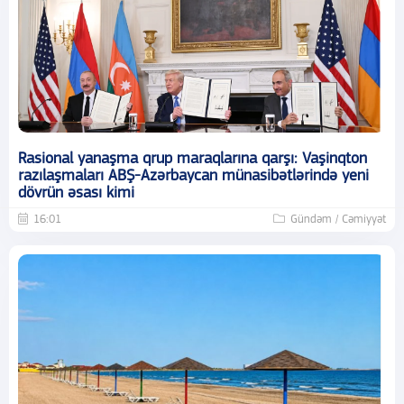
Rasional yanaşma qrup maraqlarına qarşı: Vaşinqton
razılaşmaları ABŞ-Azərbaycan münasibətlərində yeni
dövrün əsası kimi
16:01
Gündəm / Cəmiyyət