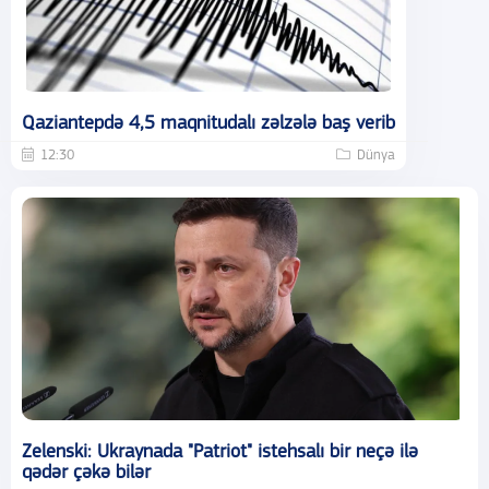
Qaziantepdə 4,5 maqnitudalı zəlzələ baş verib
12:30
Dünya
Zelenski: Ukraynada "Patriot" istehsalı bir neçə ilə
qədər çəkə bilər