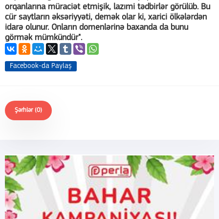
orqanlarına müraciət etmişik, lazımi tədbirlər görülüb. Bu
cür saytların əksəriyyəti, demək olar ki, xarici ölkələrdən
idarə olunur. Onların domenlərinə baxanda da bunu
görmək mümkündür".
Facebook-da Paylaş
Şərhlər (0)