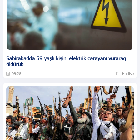
Sabirabadda 59 yaşlı kişini elektrik cərəyanı vuraraq
öldürüb
09:28
Hadisə