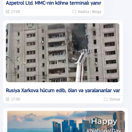
Azpetrol Ltd. MMC-nin köhnə terminalı yanır
17:05
Hadisə / Bölgə
Rusiya Xarkova hücum edib, ölən və yaralananlar var
17:00
Dünya