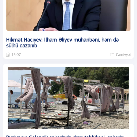
Hikmət Hacıyev: İlham Əliyev müharibəni, həm də
sülhü qazanıb
15:07
Cəmiyyət