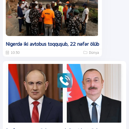
Nigerdə iki avtobus toqquşub, 22 nəfər ölüb
10:30
Dünya