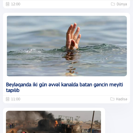
12:00
Dünya
Beyləqanda iki gün əvvəl kanalda batan gəncin meyiti
tapılıb
11:00
Hadisə