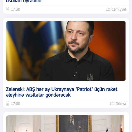
üsulları öyrədilib
17:30
Cəmiyyət
Zelenski: ABŞ hər ay Ukraynaya "Patriot" üçün raket
əleyhinə vasitələr göndərəcək
17:00
Dünya