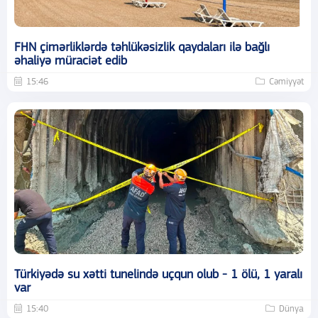
FHN çimərliklərdə təhlükəsizlik qaydaları ilə bağlı
əhaliyə müraciət edib
15:46
Cəmiyyət
Türkiyədə su xətti tunelində uçqun olub - 1 ölü, 1 yaralı
var
15:40
Dünya