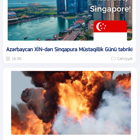
Azərbaycan XİN-dən Sinqapura Müstəqillik Günü təbriki
16:30
Cəmiyyət