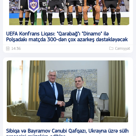
UEFA Konfrans Liqası: "Qarabağ"ı "Dinamo" ilə
Polşadakı matçda 300-dən çox azarkeş dəstəkləyəcək
14:36
Cəmiyyət
Sibiqa və Bayramov Cənubi Qafqazı, Ukrayna üzrə sülh