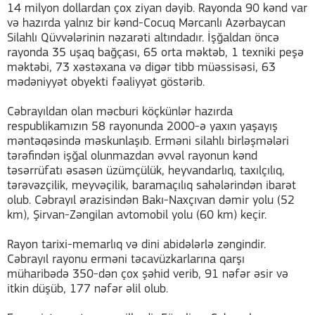
14 milyon dollardan çox ziyan dəyib. Rayonda 90 kənd var
və hazırda yalnız bir kənd-Cocuq Mərcanlı Azərbaycan
Silahlı Qüvvələrinin nəzarəti altındadır. İşğaldan öncə
rayonda 35 uşaq bağçası, 65 orta məktəb, 1 texniki peşə
məktəbi, 73 xəstəxana və digər tibb müəssisəsi, 63
mədəniyyət obyekti fəaliyyət göstərib.
Cəbrayıldan olan məcburi köçkünlər hazırda
respublikamızın 58 rayonunda 2000-ə yaxın yaşayış
məntəqəsində məskunlaşıb. Erməni silahlı birləşmələri
tərəfindən işğal olunmazdan əvvəl rayonun kənd
təsərrüfatı əsasən üzümçülük, heyvandarlıq, taxılçılıq,
tərəvəzçilik, meyvəçilik, baramaçılıq sahələrindən ibarət
olub. Cəbrayıl ərazisindən Bakı-Naxçıvan dəmir yolu (52
km), Şirvan-Zəngilan avtomobil yolu (60 km) keçir.
Rayon tarixi-memarlıq və dini abidələrlə zəngindir.
Cəbrayıl rayonu erməni təcavüzkarlarına qarşı
müharibədə 350-dən çox şəhid verib, 91 nəfər əsir və
itkin düşüb, 177 nəfər əlil olub.