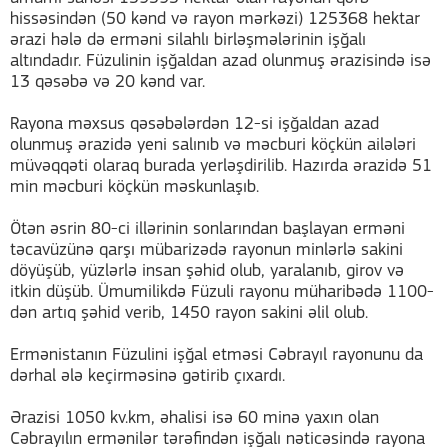
hissəsindən (50 kənd və rayon mərkəzi) 125368 hektar
ərazi hələ də erməni silahlı birləşmələrinin işğalı
altındadır. Füzulinin işğaldan azad olunmuş ərazisində isə
13 qəsəbə və 20 kənd var.
Rayona məxsus qəsəbələrdən 12-si işğaldan azad
olunmuş ərazidə yeni salınıb və məcburi köçkün ailələri
müvəqqəti olaraq burada yerləşdirilib. Hazırda ərazidə 51
min məcburi köçkün məskunlaşıb.
Ötən əsrin 80-ci illərinin sonlarından başlayan erməni
təcavüzünə qarşı mübarizədə rayonun minlərlə sakini
döyüşüb, yüzlərlə insan şəhid olub, yaralanıb, girov və
itkin düşüb. Ümumilikdə Füzuli rayonu müharibədə 1100-
dən artıq şəhid verib, 1450 rayon sakini əlil olub.
Ermənistanın Füzulini işğal etməsi Cəbrayıl rayonunu da
dərhal ələ keçirməsinə gətirib çıxardı.
Ərazisi 1050 kv.km, əhalisi isə 60 minə yaxın olan
Cəbrayılın ermənilər tərəfindən işğalı nəticəsində rayona