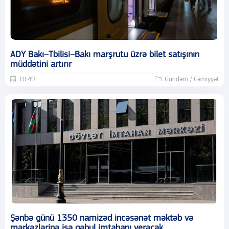
ADY Bakı–Tbilisi–Bakı marşrutu üzrə bilet satışının
müddətini artırır
10:49
Gündəm / Cəmiyyət
Şənbə günü 1350 namizəd incəsənət məktəb və
mərkəzlərinə işə qəbul imtahanı verəcək