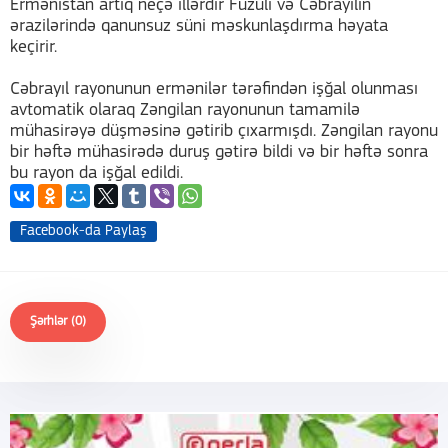
Ermənistan artıq neçə illərdir Füzuli və Cəbrayılın
ərazilərində qanunsuz süni məskunlaşdırma həyata
keçirir.
Cəbrayıl rayonunun ermənilər tərəfindən işğal olunması
avtomatik olaraq Zəngilan rayonunun tamamilə
mühasirəyə düşməsinə gətirib çıxarmışdı. Zəngilan rayonu
bir həftə mühasirədə duruş gətirə bildi və bir həftə sonra
bu rayon da işğal edildi.
Facebook-da Paylaş
Şərhlər (0)