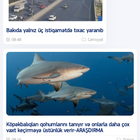
Bakıda yalnız üç istiqamətdə tıxac yaranıb
08:48
Cəmiyyət
Köpəkbalıqları qohumlarını tanıyır və onlarla daha çox
vaxt keçirməyə üstünlük verir-ARAŞDIRMA
08:16
Dünya