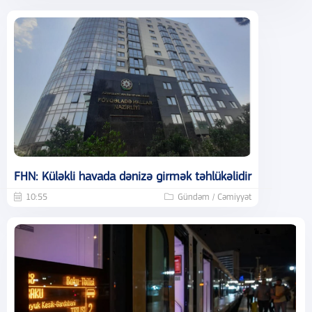
FHN: Küləkli havada dənizə girmək təhlükəlidir
10:55
Gündəm / Cəmiyyət