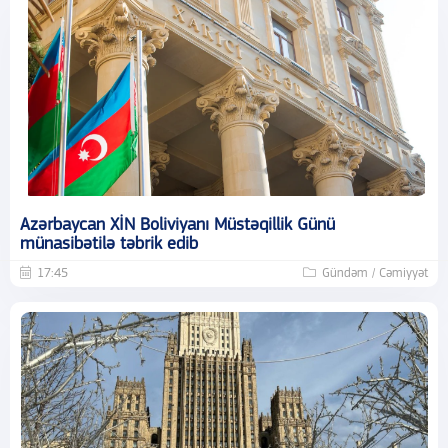
Azərbaycan XİN Boliviyanı Müstəqillik Günü
münasibətilə təbrik edib
17:45
Gündəm / Cəmiyyət