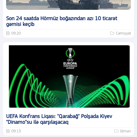
Son 24 saatda Hörmüz boğazından azı 10 ticarət
gəmisi keçib
09:20
Cəmiyyət
UEFA Konfrans Liqası: "Qarabağ" Polşada Kiyev
"Dinamo"su ilə qarşılaşacaq
09:13
İdman