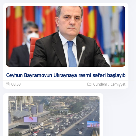
Ceyhun Bayramovun Ukraynaya rəsmi səfəri başlayıb
08:58
Gündəm / Cəmiyyət