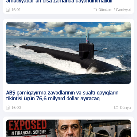
əməliyyatlar ən qısa zamanda dayandırılmalıdır
16:01
Gündəm / Cəmiyyət
ABŞ gəmiqayırma zavodlarının və sualtı qayıqların
tikintisi üçün 76,6 milyard dollar ayıracaq
16:00
Dünya