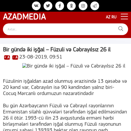
AZAD
MEDIA
AZ
RU
Bir gündə iki işğal – Füzuli və Cəbrayılsız 26 il
23-08-2019, 09:51
+ A
- A
Füzulinin işğaldan azad olunmuş ərazisində 13 qəsəbə və
20 kənd var, Cəbrayılın isə 90 kəndindən yalnız biri-
Cocuq Mərcanlı ordumuzun nəzarətindədir
Bu gün Azərbaycanın Füzuli və Cəbrayıl rayonlarının
Ermənistan silahlı qüvvələri tərəfindən işğal edilməsindən
26 il ötür. 1993-cü ilin 23 avqustunda erməni hərbi
birləşmələri tərəfindən işğal olunmuş Füzuli rayonunun
ümumi sahəsi 139393 hektar olan rayonun qərb