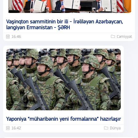
Vaşinqton sammitinin bir ili - İrəliləyən Azərbaycan,
ləngiyən Ermənistan - ŞƏRH
16:46
Cəmiyyət
Yaponiya “müharibənin yeni formalarına” hazırlaşır
16:42
Dünya