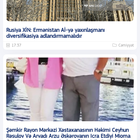
Rusiya XİN: Ermənistan Aİ-yə yaxınlaşmanı
diversifikasiya adlandırmamalıdır
17:37
Cəmiyyət
Şəmkir Rayon Mərkəzi Xəstəxanasının Həkimi Ceyhun
Rəsulov Və Arvadı Arzu Əskərovanın Icra Etdiyi Mioma