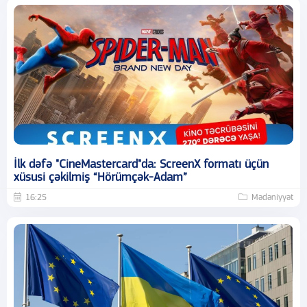
İlk dəfə "CineMastercard"da: ScreenX formatı üçün
xüsusi çəkilmiş “Hörümçək-Adam”
16:25
Mədəniyyət