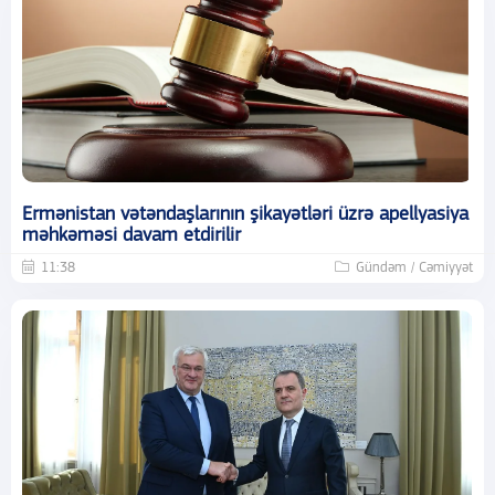
Ermənistan vətəndaşlarının şikayətləri üzrə apellyasiya
məhkəməsi davam etdirilir
11:38
Gündəm / Cəmiyyət