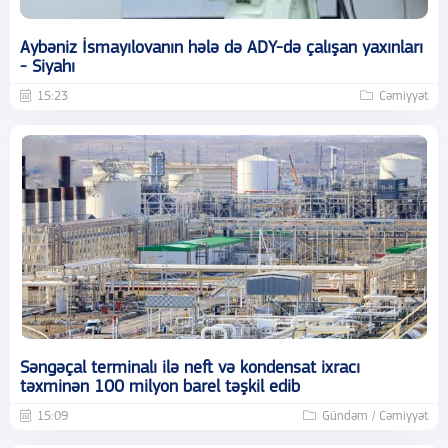
Aybəniz İsmayılovanın hələ də ADY-də çalışan yaxınları
- Siyahı
15:23
Cəmiyyət
Səngəçal terminalı ilə neft və kondensat ixracı
təxminən 100 milyon barel təşkil edib
15:09
Gündəm / Cəmiyyət