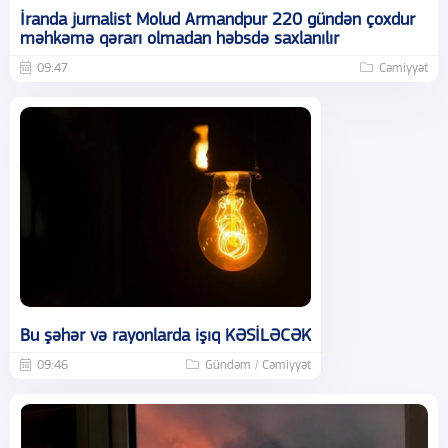
İranda jurnalist Molud Armandpur 220 gündən çoxdur
məhkəmə qərarı olmadan həbsdə saxlanılır
09:47
Cəmiyyət
Bu şəhər və rayonlarda işıq KƏSİLƏCƏK
09:46
Gündəm / Cəmiyyət