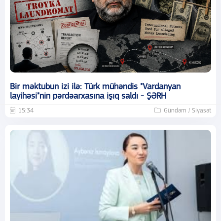
Bir məktubun izi ilə: Türk mühəndis "Vardanyan
layihəsi"nin pərdəarxasına işıq saldı - ŞƏRH
15:34
Gündəm / Siyasət