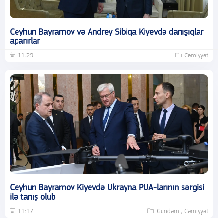
Ceyhun Bayramov və Andrey Sibiqa Kiyevdə danışıqlar
aparırlar
11:29
Cəmiyyət
Ceyhun Bayramov Kiyevdə Ukrayna PUA-larının sərgisi
ilə tanış olub
11:17
Gündəm / Cəmiyyət