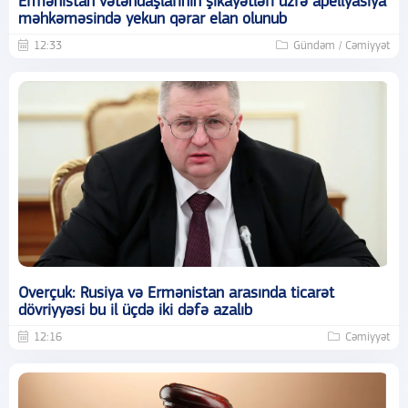
Ermənistan vətəndaşlarının şikayətləri üzrə apellyasiya
məhkəməsində yekun qərar elan olunub
12:33
Gündəm / Cəmiyyət
Overçuk: Rusiya və Ermənistan arasında ticarət
dövriyyəsi bu il üçdə iki dəfə azalıb
12:16
Cəmiyyət