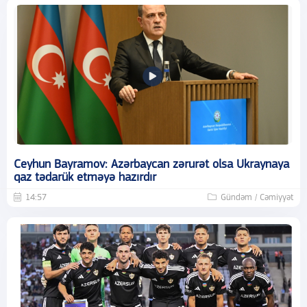
Ceyhun Bayramov: Azərbaycan zərurət olsa Ukraynaya
qaz tədarük etməyə hazırdır
14:57
Gündəm / Cəmiyyət