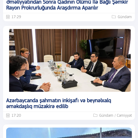
Əməliyyatından Sonra Qadının Ölümü Ilə Bağlı Şəmkir
Rayon Prokrurluğunda Araşdırma Aparılır
17:29
Gündəm
Azərbaycanda şahmatın inkişafı və beynəlxalq
əməkdaşlıq müzakirə edilib
17:20
Gündəm / Cəmiyyət