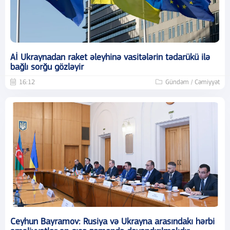
Aİ Ukraynadan raket əleyhinə vasitələrin tədarükü ilə
bağlı sorğu gözləyir
16:12
Gündəm / Cəmiyyət
Ceyhun Bayramov: Rusiya və Ukrayna arasındakı hərbi