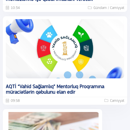
10:34
Gündəm / Cəmiyyət
AQTİ “Vahid Sağlamlıq” Mentorluq Proqramına
müraciətlərin qəbulunu elan edir
09:58
Cəmiyyət