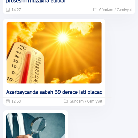
prosesini müzakirə ediblər
14:27
Gündəm / Cəmiyyət
Azərbaycanda sabah 39 dərəcə isti olacaq
12:59
Gündəm / Cəmiyyət