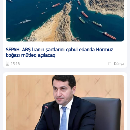
SEPAH: ABŞ İranın şərtlərini qəbul edəndə Hörmüz
boğazı mütləq açılacaq
15:18
Dünya