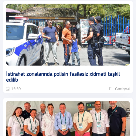
İstirahət zonalarında polisin fasiləsiz xidməti təşkil
edilib
15:59
Cəmiyyət