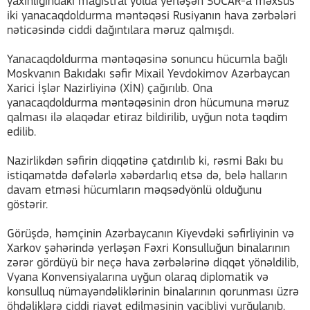
yaxınlığındakı magistral yolda yerləşən SOCAR-a məxsus
iki yanacaqdoldurma məntəqəsi Rusiyanın hava zərbələri
nəticəsində ciddi dağıntılara məruz qalmışdı.
Yanacaqdoldurma məntəqəsinə sonuncu hücumla bağlı
Moskvanın Bakıdakı səfir Mixail Yevdokimov Azərbaycan
Xarici İşlər Nazirliyinə (XİN) çağırılıb. Ona
yanacaqdoldurma məntəqəsinin dron hücumuna məruz
qalması ilə əlaqədar etiraz bildirilib, uyğun nota təqdim
edilib.
Nazirlikdən səfirin diqqətinə çatdırılıb ki, rəsmi Bakı bu
istiqamətdə dəfələrlə xəbərdarlıq etsə də, belə halların
davam etməsi hücumların məqsədyönlü olduğunu
göstərir.
Görüşdə, həmçinin Azərbaycanın Kiyevdəki səfirliyinin və
Xarkov şəhərində yerləşən Fəxri Konsulluğun binalarının
zərər gördüyü bir neçə hava zərbələrinə diqqət yönəldilib,
Vyana Konvensiyalarına uyğun olaraq diplomatik və
konsulluq nümayəndəliklərinin binalarının qorunması üzrə
öhdəliklərə ciddi riayət edilməsinin vacibliyi vurğulanıb.