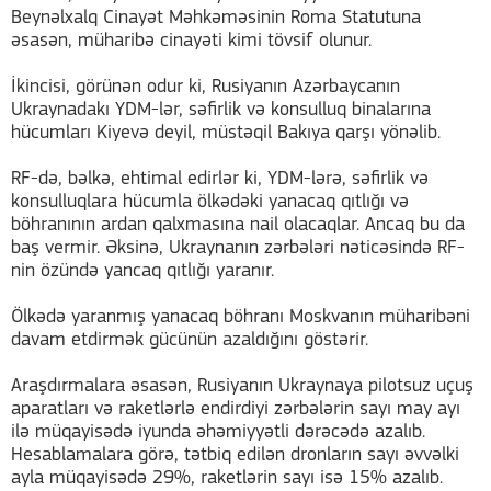
Beynəlxalq Cinayət Məhkəməsinin Roma Statutuna
əsasən, müharibə cinayəti kimi tövsif olunur.
İkincisi, görünən odur ki, Rusiyanın Azərbaycanın
Ukraynadakı YDM-lər, səfirlik və konsulluq binalarına
hücumları Kiyevə deyil, müstəqil Bakıya qarşı yönəlib.
RF-də, bəlkə, ehtimal edirlər ki, YDM-lərə, səfirlik və
konsulluqlara hücumla ölkədəki yanacaq qıtlığı və
böhranının ardan qalxmasına nail olacaqlar. Ancaq bu da
baş vermir. Əksinə, Ukraynanın zərbələri nəticəsində RF-
nin özündə yancaq qıtlığı yaranır.
Ölkədə yaranmış yanacaq böhranı Moskvanın müharibəni
davam etdirmək gücünün azaldığını göstərir.
Araşdırmalara əsasən, Rusiyanın Ukraynaya pilotsuz uçuş
aparatları və raketlərlə endirdiyi zərbələrin sayı may ayı
ilə müqayisədə iyunda əhəmiyyətli dərəcədə azalıb.
Hesablamalara görə, tətbiq edilən dronların sayı əvvəlki
ayla müqayisədə 29%, raketlərin sayı isə 15% azalıb.