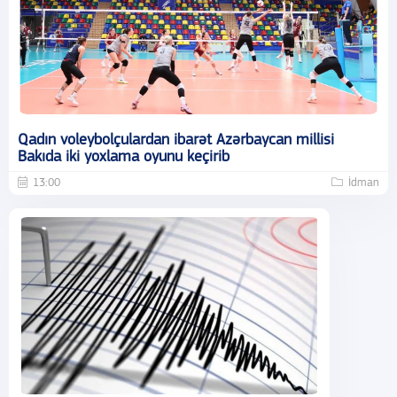
Qadın voleybolçulardan ibarət Azərbaycan millisi
Bakıda iki yoxlama oyunu keçirib
13:00
İdman