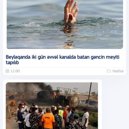
Beyləqanda iki gün əvvəl kanalda batan gəncin meyiti
tapılıb
11:00
Hadisə