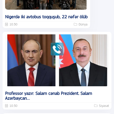
Nigerdə iki avtobus toqquşub, 22 nəfər ölüb
10:30
Dünya
Professor yazır: Salam cənab Prezident. Salam
Azərbaycan…
10:30
Siyasət