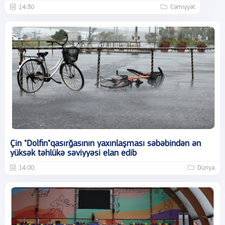
14:30
Cəmiyyət
Çin "Dolfin"qasırğasının yaxınlaşması səbəbindən ən
yüksək təhlükə səviyyəsi elan edib
14:00
Dünya