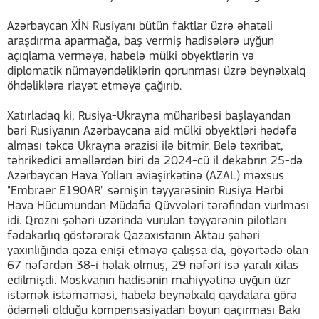
Azərbaycan XİN Rusiyanı bütün faktlar üzrə əhatəli
araşdırma aparmağa, baş vermiş hadisələrə uyğun
açıqlama verməyə, habelə mülki obyektlərin və
diplomatik nümayəndəliklərin qorunması üzrə beynəlxalq
öhdəliklərə riayət etməyə çağırıb.
Xatırladaq ki, Rusiya-Ukrayna müharibəsi başlayandan
bəri Rusiyanın Azərbaycana aid mülki obyektləri hədəfə
alması təkcə Ukrayna ərazisi ilə bitmir. Belə təxribat,
təhrikedici əməllərdən biri də 2024-cü il dekabrın 25-də
Azərbaycan Hava Yolları aviaşirkətinə (AZAL) məxsus
"Embraer E190AR" sərnişin təyyarəsinin Rusiya Hərbi
Hava Hücumundan Müdafiə Qüvvələri tərəfindən vurlması
idi. Qroznı şəhəri üzərində vurulan təyyarənin pilotları
fədakarlıq göstərərək Qazaxıstanın Aktau şəhəri
yaxınlığında qəza enişi etməyə çalışsa da, göyərtədə olan
67 nəfərdən 38-i həlak olmuş, 29 nəfəri isə yaralı xilas
edilmişdi. Moskvanın hadisənin mahiyyətinə uyğun üzr
istəmək istəməməsi, habelə beynəlxalq qaydalara görə
ödəməli olduğu kompensasiyadan boyun qaçırması Bakı