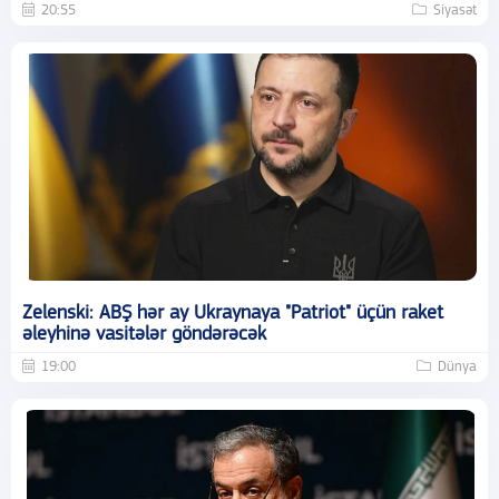
20:55
Siyasət
Zelenski: ABŞ hər ay Ukraynaya "Patriot" üçün raket
əleyhinə vasitələr göndərəcək
19:00
Dünya