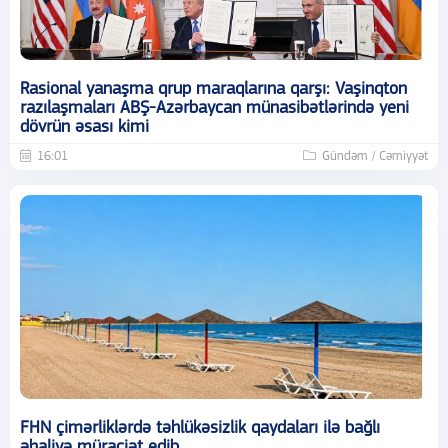
Rasional yanaşma qrup maraqlarına qarşı: Vaşinqton
razılaşmaları ABŞ-Azərbaycan münasibətlərində yeni
dövrün əsası kimi
16:01
Gündəm / Cəmiyyət
FHN çimərliklərdə təhlükəsizlik qaydaları ilə bağlı
əhaliyə müraciət edib