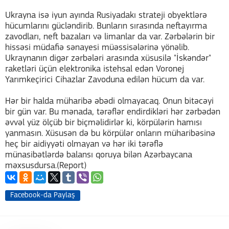
Ukrayna isə iyun ayında Rusiyadakı strateji obyektlərə
hücumlarını gücləndirib. Bunların sırasında neftayırma
zavodları, neft bazaları və limanlar da var. Zərbələrin bir
hissəsi müdafiə sənayesi müəssisələrinə yönəlib.
Ukraynanın digər zərbələri arasında xüsusilə "İskəndər"
raketləri üçün elektronika istehsal edən Voronej
Yarımkeçirici Cihazlar Zavoduna edilən hücum da var.
Hər bir halda müharibə əbədi olmayacaq. Onun bitəcəyi
bir gün var. Bu mənada, tərəflər endirdikləri hər zərbədən
əvvəl yüz ölçüb bir biçməlidirlər ki, körpülərin hamısı
yanmasın. Xüsusən də bu körpülər onların müharibəsinə
heç bir aidiyyəti olmayan və hər iki tərəflə
münasibətlərdə balansı qoruya bilən Azərbaycana
məxsusdursa.(Report)
Facebook-da Paylaş