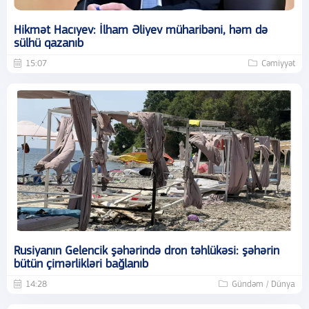
Hikmət Hacıyev: İlham Əliyev müharibəni, həm də
sülhü qazanıb
15:07
Cəmiyyət
Rusiyanın Gelencik şəhərində dron təhlükəsi: şəhərin
bütün çimərlikləri bağlanıb
14:28
Gündəm / Dünya