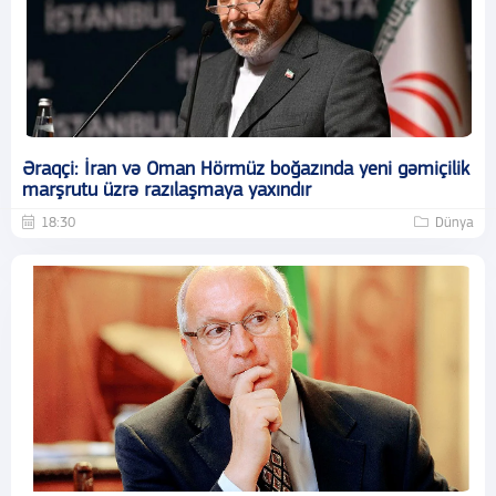
Əraqçi: İran və Oman Hörmüz boğazında yeni gəmiçilik
marşrutu üzrə razılaşmaya yaxındır
18:30
Dünya