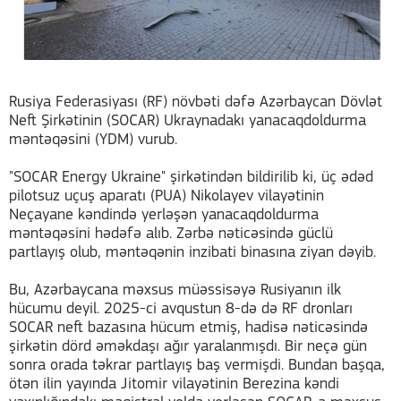
Rusiya Federasiyası (RF) növbəti dəfə Azərbaycan Dövlət
Neft Şirkətinin (SOCAR) Ukraynadakı yanacaqdoldurma
məntəqəsini (YDM) vurub.
"SOCAR Energy Ukraine" şirkətindən bildirilib ki, üç ədəd
pilotsuz uçuş aparatı (PUA) Nikolayev vilayətinin
Neçayane kəndində yerləşən yanacaqdoldurma
məntəqəsini hədəfə alıb. Zərbə nəticəsində güclü
partlayış olub, məntəqənin inzibati binasına ziyan dəyib.
Bu, Azərbaycana məxsus müəssisəyə Rusiyanın ilk
hücumu deyil. 2025-ci avqustun 8-də də RF dronları
SOCAR neft bazasına hücum etmiş, hadisə nəticəsində
şirkətin dörd əməkdaşı ağır yaralanmışdı. Bir neçə gün
sonra orada təkrar partlayış baş vermişdi. Bundan başqa,
ötən ilin yayında Jitomir vilayətinin Berezina kəndi