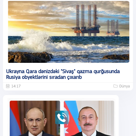
Ukrayna Qara dənizdəki "Sivaş" qazma qurğusunda
Rusiya obyektlərini sıradan çıxarıb
14:17
Dünya