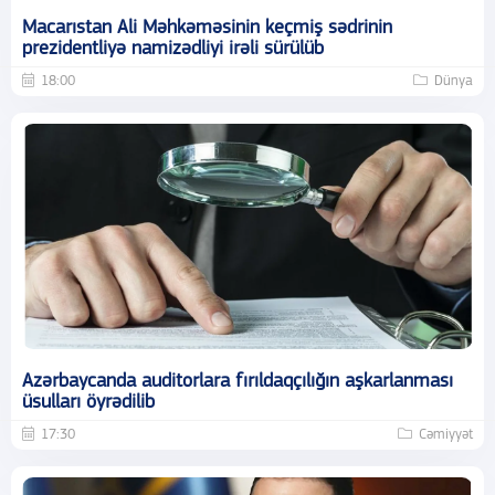
Macarıstan Ali Məhkəməsinin keçmiş sədrinin
prezidentliyə namizədliyi irəli sürülüb
18:00
Dünya
Azərbaycanda auditorlara fırıldaqçılığın aşkarlanması
üsulları öyrədilib
17:30
Cəmiyyət