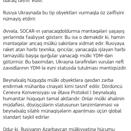
olaraq təsnif edilir.
Rusiya Ukraynada bu tip obyektləri vurmaqla öz zəifliyini
nümayiş etdirir.
Əvvəla, SOCAR-ın yanacaqdoldurma məntəqələri yaşayış
yerlərində fəaliyyət göstərir. Bu isə o deməkdir ki, həmin
məntəqələr ancaq mülkü sakinlərə xidmət edir. Rusiyaya
raket atan hərbi texnika, qırıcılar, yanacaqla işləyən hərbi
təmayüllü başqa qurğular yanacağı mülki YDM-dən
götürmür. Bu baxımdan, Ukrayna tərəfindən vurulan neft
zavodlarının YDM-lə eyni statusda tutulması məntiqsizdir.
Beynəlxalq hüquqda mülki obyektlərə qəsdən zərbə
endirmək müharibə cinayəti kimi təsnif edilir. Dördüncü
Cenevrə Konvensiyası və Əlavə Protokol I beynəlxalq
humanitar hüququn təməl aktlarıdır. Onlar mülki əhalinin
müdafiəsi, döyüşçülərin statusunun tənzimlənməsi və
beynəlxalq silahlı münaqişələrin aparılması üçün qlobal
standart təşkil edirlər.
Odur ki, Rusiyanın Azərbaycan mülkiyyətinə hücumu