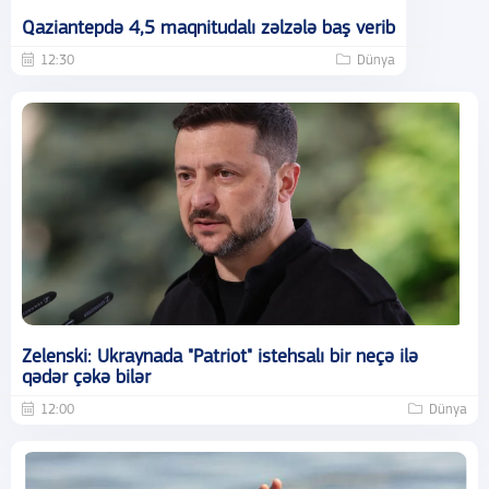
Qaziantepdə 4,5 maqnitudalı zəlzələ baş verib
12:30
Dünya
Zelenski: Ukraynada "Patriot" istehsalı bir neçə ilə
qədər çəkə bilər
12:00
Dünya