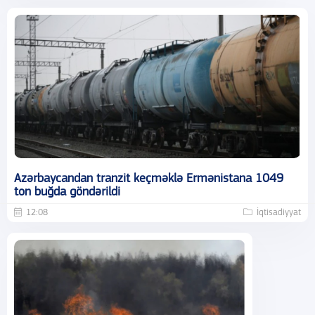
Azərbaycandan tranzit keçməklə Ermənistana 1049
ton buğda göndərildi
12:08
İqtisadiyyat