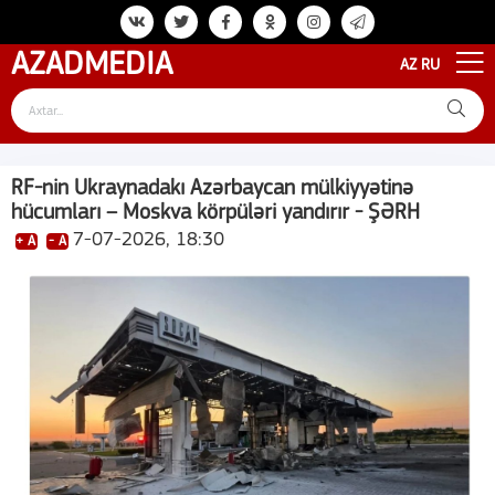
AZAD
MEDIA
AZ
RU
RF-nin Ukraynadakı Azərbaycan mülkiyyətinə
hücumları – Moskva körpüləri yandırır - ŞƏRH
7-07-2026, 18:30
+ A
- A