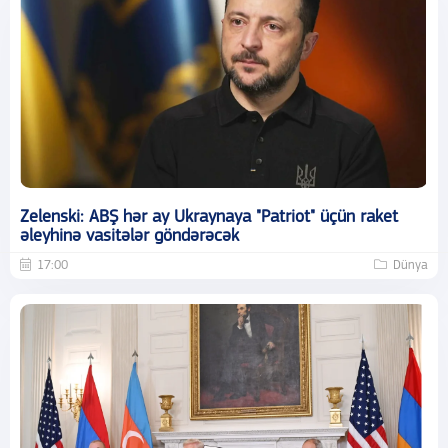
Zelenski: ABŞ hər ay Ukraynaya "Patriot" üçün raket
əleyhinə vasitələr göndərəcək
17:00
Dünya