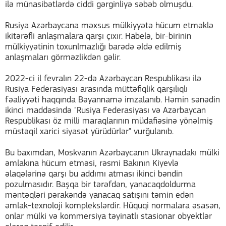
ilə münasibətlərdə ciddi gərginliyə səbəb olmuşdu.
Rusiya Azərbaycana məxsus mülkiyyətə hücum etməklə
ikitərəfli anlaşmalara qarşı çıxır. Habelə, bir-birinin
mülkiyyətinin toxunlmazlığı barədə əldə edilmiş
anlaşmaları görməzlikdən gəlir.
2022-ci il fevralın 22-də Azərbaycan Respublikası ilə
Rusiya Federasiyası arasında müttəfiqlik qarşılıqlı
fəaliyyəti haqqında Bəyannamə imzalanıb. Həmin sənədin
ikinci maddəsində "Rusiya Federasiyası və Azərbaycan
Respublikası öz milli maraqlarının müdafiəsinə yönəlmiş
müstəqil xarici siyasət yürüdürlər" vurğulanıb.
Bu baxımdan, Moskvanın Azərbaycanın Ukraynadakı mülki
əmlakına hücum etməsi, rəsmi Bakının Kiyevlə
əlaqələrinə qarşı bu addımı atması ikinci bəndin
pozulmasıdır. Başqa bir tərəfdən, yanacaqdoldurma
məntəqləri pərakəndə yanacaq satışını təmin edən
əmlak-texnoloji komplekslərdir. Hüquqi normalara əsasən,
onlar mülki və kommersiya təyinatlı stasionar obyektlər