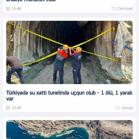
15:46
Cəmiyyət
Türkiyədə su xətti tunelində uçqun olub - 1 ölü, 1 yaralı
var
15:40
Dünya