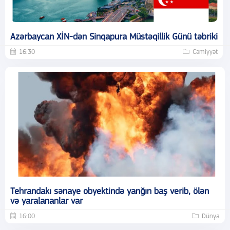
Azərbaycan XİN-dən Sinqapura Müstəqillik Günü təbriki
16:30
Cəmiyyət
Tehrandakı sənaye obyektində yanğın baş verib, ölən
və yaralananlar var
16:00
Dünya