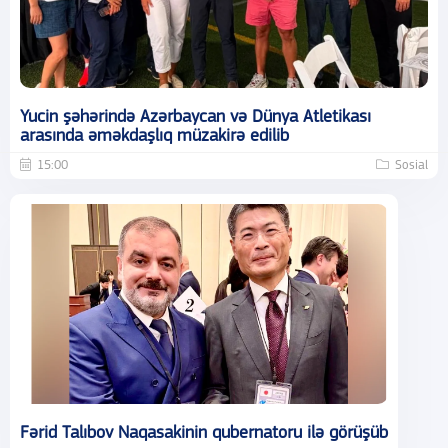
Yucin şəhərində Azərbaycan və Dünya Atletikası
arasında əməkdaşlıq müzakirə edilib
15:00
Sosial
Fərid Talıbov Naqasakinin qubernatoru ilə görüşüb