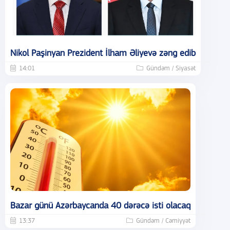
Nikol Paşinyan Prezident İlham Əliyevə zəng edib
14:01
Gündəm / Siyasət
Bazar günü Azərbaycanda 40 dərəcə isti olacaq
13:37
Gündəm / Cəmiyyət