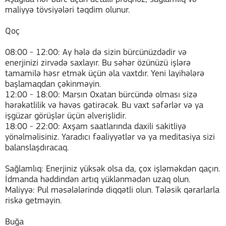
maliyyə tövsiyələri təqdim olunur.
Qoç
08:00 - 12:00: Ay hələ də sizin bürcünüzdədir və
enerjinizi zirvədə saxlayır. Bu səhər özünüzü işlərə
tamamilə həsr etmək üçün əla vaxtdır. Yeni layihələrə
başlamaqdan çəkinməyin.
12:00 - 18:00: Marsın Oxatan bürcündə olması sizə
hərəkətlilik və həvəs gətirəcək. Bu vaxt səfərlər və ya
işgüzar görüşlər üçün əlverişlidir.
18:00 - 22:00: Axşam saatlarında daxili sakitliyə
yönəlməlisiniz. Yaradıcı fəaliyyətlər və ya meditasiya sizi
balanslaşdıracaq.
Sağlamlıq: Enerjiniz yüksək olsa da, çox işləməkdən qaçın.
İdmanda həddindən artıq yüklənmədən uzaq olun.
Maliyyə: Pul məsələlərində diqqətli olun. Tələsik qərarlarla
riskə getməyin.
Buğa