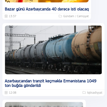
Bazar günü Azərbaycanda 40 dərəcə isti olacaq
13:37
Gündəm / Cəmiyyət
Azərbaycandan tranzit keçməklə Ermənistana 1049
ton buğda göndərildi
12:08
İqtisadiyyat