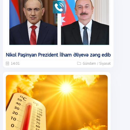
Nikol Paşinyan Prezident İlham Əliyevə zəng edib
14:01
Gündəm / Siyasət