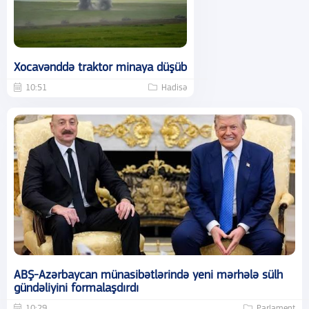
Xocavənddə traktor minaya düşüb
10:51
Hadisə
ABŞ-Azərbaycan münasibətlərində yeni mərhələ sülh
gündəliyini formalaşdırdı
10:29
Parlament