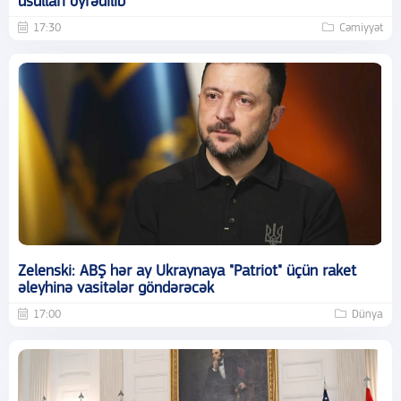
üsulları öyrədilib
17:30
Cəmiyyət
Zelenski: ABŞ hər ay Ukraynaya "Patriot" üçün raket
əleyhinə vasitələr göndərəcək
17:00
Dünya