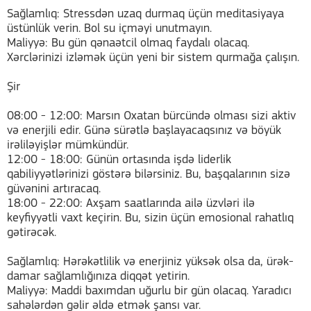
Sağlamlıq: Stressdən uzaq durmaq üçün meditasiyaya
üstünlük verin. Bol su içməyi unutmayın.
Maliyyə: Bu gün qənaətcil olmaq faydalı olacaq.
Xərclərinizi izləmək üçün yeni bir sistem qurmağa çalışın.
Şir
08:00 - 12:00: Marsın Oxatan bürcündə olması sizi aktiv
və enerjili edir. Günə sürətlə başlayacaqsınız və böyük
irəliləyişlər mümkündür.
12:00 - 18:00: Günün ortasında işdə liderlik
qabiliyyətlərinizi göstərə bilərsiniz. Bu, başqalarının sizə
güvənini artıracaq.
18:00 - 22:00: Axşam saatlarında ailə üzvləri ilə
keyfiyyətli vaxt keçirin. Bu, sizin üçün emosional rahatlıq
gətirəcək.
Sağlamlıq: Hərəkətlilik və enerjiniz yüksək olsa da, ürək-
damar sağlamlığınıza diqqət yetirin.
Maliyyə: Maddi baxımdan uğurlu bir gün olacaq. Yaradıcı
sahələrdən gəlir əldə etmək şansı var.