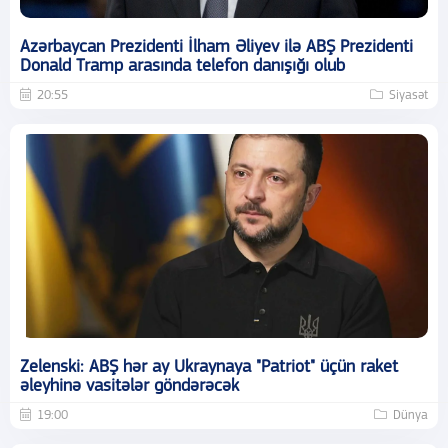
Azərbaycan Prezidenti İlham Əliyev ilə ABŞ Prezidenti
Donald Tramp arasında telefon danışığı olub
20:55
Siyasət
Zelenski: ABŞ hər ay Ukraynaya "Patriot" üçün raket
əleyhinə vasitələr göndərəcək
19:00
Dünya