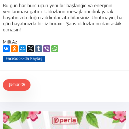
Bu gün hər bürc üçün yeni bir başlanğıc və enerjinin
yenilənməsi gətirir. Ulduzların mesajlarını dinləyərək
həyatınızda doğru addımlar ata bilərsiniz. Unutmayın, hər
gün həyatınızda bir iz buraxır. Şans ulduzlarınızdan əskik
olmasın!
Milli.Az
Facebook-da Paylaş
Şərhlər (0)