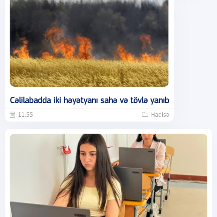
Cəlilabadda iki həyətyanı sahə və tövlə yanıb
11:55
Hadisə