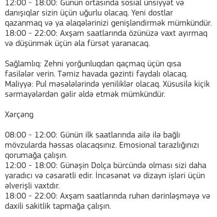
12:00 - 18:00: Günün ortasında sosial ünsiyyət və
danışıqlar sizin üçün uğurlu olacaq. Yeni dostlar
qazanmaq və ya əlaqələrinizi genişləndirmək mümkündür.
18:00 - 22:00: Axşam saatlarında özünüzə vaxt ayırmaq
və düşünmək üçün əla fürsət yaranacaq.
Sağlamlıq: Zehni yorğunluqdan qaçmaq üçün qısa
fasilələr verin. Təmiz havada gəzinti faydalı olacaq.
Maliyyə: Pul məsələlərində yeniliklər olacaq. Xüsusilə kiçik
sərmayələrdən gəlir əldə etmək mümkündür.
Xərçəng
08:00 - 12:00: Günün ilk saatlarında ailə ilə bağlı
mövzularda həssas olacaqsınız. Emosional tarazlığınızı
qorumağa çalışın.
12:00 - 18:00: Günəşin Dolça bürcündə olması sizi daha
yaradıcı və cəsarətli edir. İncəsənət və dizayn işləri üçün
əlverişli vaxtdır.
18:00 - 22:00: Axşam saatlarında ruhən dərinləşməyə və
daxili sakitlik tapmağa çalışın.