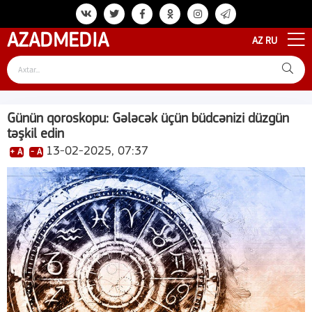
AZAD
MEDIA
AZ
RU
Günün qoroskopu: Gələcək üçün büdcənizi düzgün
təşkil edin
13-02-2025, 07:37
+ A
- A