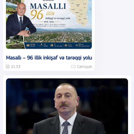
Masallı – 96 illik inkişaf və tərəqqi yolu
21:53
Cəmiyyət