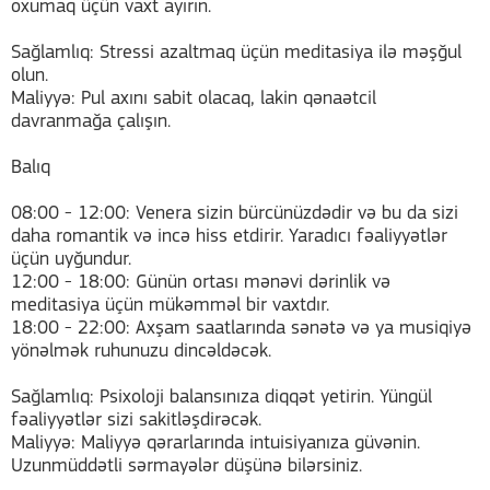
oxumaq üçün vaxt ayırın.
Sağlamlıq: Stressi azaltmaq üçün meditasiya ilə məşğul
olun.
Maliyyə: Pul axını sabit olacaq, lakin qənaətcil
davranmağa çalışın.
Balıq
08:00 - 12:00: Venera sizin bürcünüzdədir və bu da sizi
daha romantik və incə hiss etdirir. Yaradıcı fəaliyyətlər
üçün uyğundur.
12:00 - 18:00: Günün ortası mənəvi dərinlik və
meditasiya üçün mükəmməl bir vaxtdır.
18:00 - 22:00: Axşam saatlarında sənətə və ya musiqiyə
yönəlmək ruhunuzu dincəldəcək.
Sağlamlıq: Psixoloji balansınıza diqqət yetirin. Yüngül
fəaliyyətlər sizi sakitləşdirəcək.
Maliyyə: Maliyyə qərarlarında intuisiyanıza güvənin.
Uzunmüddətli sərmayələr düşünə bilərsiniz.