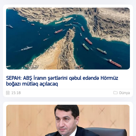
SEPAH: ABŞ İranın şərtlərini qəbul edəndə Hörmüz
boğazı mütləq açılacaq
15:18
Dünya