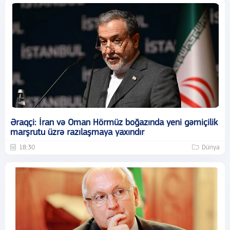
Əraqçi: İran və Oman Hörmüz boğazında yeni gəmiçilik
marşrutu üzrə razılaşmaya yaxındır
18:30
Dünya