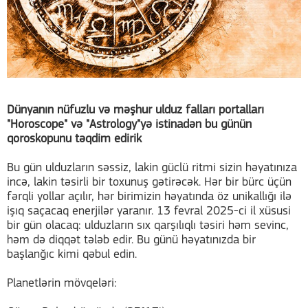
Dünyanın nüfuzlu və məşhur ulduz falları portalları
"Horoscope" və "Astrology"yə istinadən bu günün
qoroskopunu təqdim edirik
Bu gün ulduzların səssiz, lakin güclü ritmi sizin həyatınıza
incə, lakin təsirli bir toxunuş gətirəcək. Hər bir bürc üçün
fərqli yollar açılır, hər birimizin həyatında öz unikallığı ilə
işıq saçacaq enerjilər yaranır. 13 fevral 2025-ci il xüsusi
bir gün olacaq: ulduzların sıx qarşılıqlı təsiri həm sevinc,
həm də diqqət tələb edir. Bu günü həyatınızda bir
başlanğıc kimi qəbul edin.
Planetlərin mövqeləri: