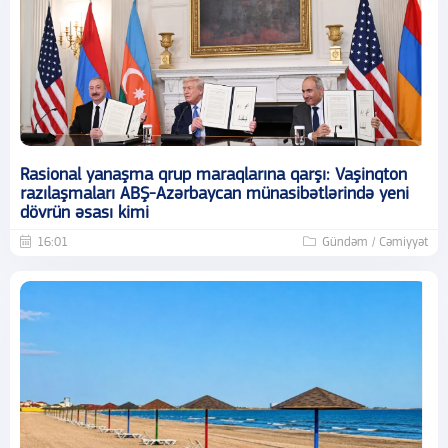
Rasional yanaşma qrup maraqlarına qarşı: Vaşinqton
razılaşmaları ABŞ-Azərbaycan münasibətlərində yeni
dövrün əsası kimi
16:01
Gündəm / Cəmiyyət