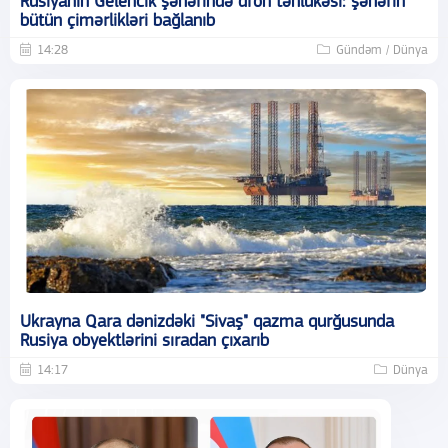
Rusiyanın Gelencik şəhərində dron təhlükəsi: şəhərin
bütün çimərlikləri bağlanıb
14:28
Gündəm / Dünya
Ukrayna Qara dənizdəki "Sivaş" qazma qurğusunda
Rusiya obyektlərini sıradan çıxarıb
14:17
Dünya