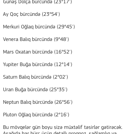
Günəş Dolça bürcündə (23°17')
Ay Qoç bürcündə (23°54')
Merkuri Oğlaq bürcündə (29°45')
Venera Balıq bürcündə (9°48')
Mars Oxatan bürcündə (16°52')
Yupiter Buğa bürcündə (12°14')
Saturn Balıq bürcündə (2°02')
Uran Buğa bürcündə (25°35')
Neptun Balıq bürcündə (26°56')
Pluton Oğlaq bürcündə (2°16')
Bu mövqelər gün boyu sizə müxtəlif təsirlər gətirəcək.
Aşağıda hər bürc üçün detallı proqnoz, sağlamlıq və