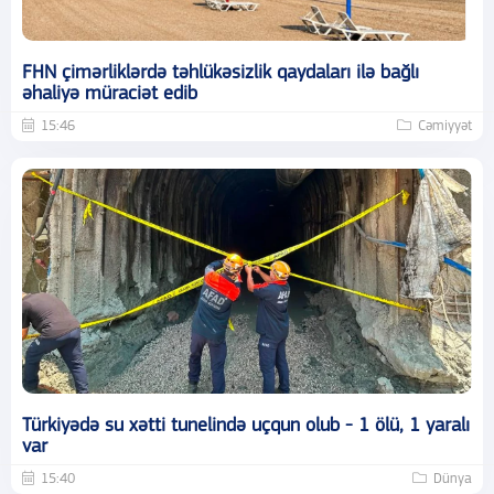
FHN çimərliklərdə təhlükəsizlik qaydaları ilə bağlı
əhaliyə müraciət edib
15:46
Cəmiyyət
Türkiyədə su xətti tunelində uçqun olub - 1 ölü, 1 yaralı
var
15:40
Dünya