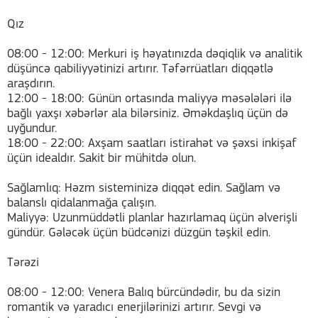
Qız
08:00 - 12:00: Merkuri iş həyatınızda dəqiqlik və analitik
düşüncə qabiliyyətinizi artırır. Təfərrüatları diqqətlə
araşdırın.
12:00 - 18:00: Günün ortasında maliyyə məsələləri ilə
bağlı yaxşı xəbərlər ala bilərsiniz. Əməkdaşlıq üçün də
uyğundur.
18:00 - 22:00: Axşam saatları istirahət və şəxsi inkişaf
üçün idealdır. Sakit bir mühitdə olun.
Sağlamlıq: Həzm sisteminizə diqqət edin. Sağlam və
balanslı qidalanmağa çalışın.
Maliyyə: Uzunmüddətli planlar hazırlamaq üçün əlverişli
gündür. Gələcək üçün büdcənizi düzgün təşkil edin.
Tərəzi
08:00 - 12:00: Venera Balıq bürcündədir, bu da sizin
romantik və yaradıcı enerjilərinizi artırır. Sevgi və