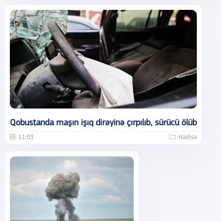
Qobustanda maşın işıq dirəyinə çırpılıb, sürücü ölüb
11:03
Hadisə