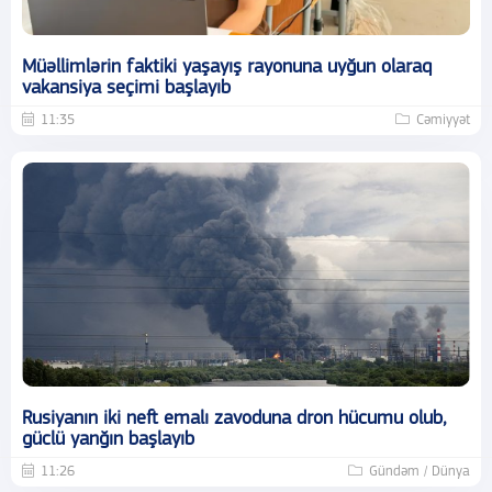
Müəllimlərin faktiki yaşayış rayonuna uyğun olaraq
vakansiya seçimi başlayıb
11:35
Cəmiyyət
Rusiyanın iki neft emalı zavoduna dron hücumu olub,
güclü yanğın başlayıb
11:26
Gündəm / Dünya