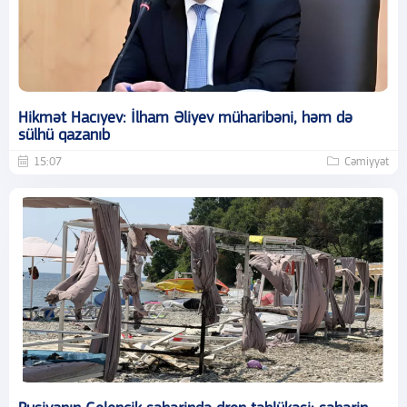
Hikmət Hacıyev: İlham Əliyev müharibəni, həm də
sülhü qazanıb
15:07
Cəmiyyət