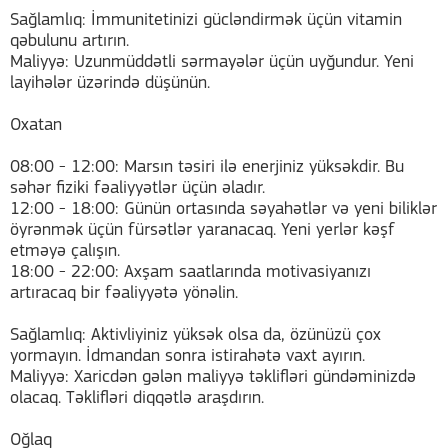
Sağlamlıq: İmmunitetinizi gücləndirmək üçün vitamin
qəbulunu artırın.
Maliyyə: Uzunmüddətli sərmayələr üçün uyğundur. Yeni
layihələr üzərində düşünün.
Oxatan
08:00 - 12:00: Marsın təsiri ilə enerjiniz yüksəkdir. Bu
səhər fiziki fəaliyyətlər üçün əladır.
12:00 - 18:00: Günün ortasında səyahətlər və yeni biliklər
öyrənmək üçün fürsətlər yaranacaq. Yeni yerlər kəşf
etməyə çalışın.
18:00 - 22:00: Axşam saatlarında motivasiyanızı
artıracaq bir fəaliyyətə yönəlin.
Sağlamlıq: Aktivliyiniz yüksək olsa da, özünüzü çox
yormayın. İdmandan sonra istirahətə vaxt ayırın.
Maliyyə: Xaricdən gələn maliyyə təklifləri gündəminizdə
olacaq. Təklifləri diqqətlə araşdırın.
Oğlaq