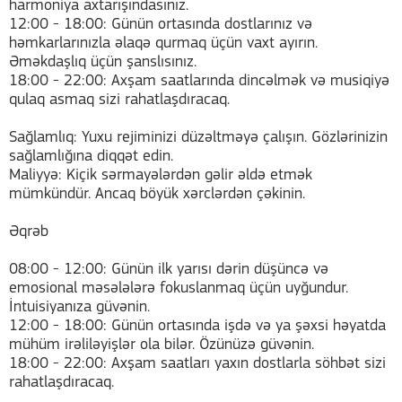
harmoniya axtarışındasınız.
12:00 - 18:00: Günün ortasında dostlarınız və
həmkarlarınızla əlaqə qurmaq üçün vaxt ayırın.
Əməkdaşlıq üçün şanslısınız.
18:00 - 22:00: Axşam saatlarında dincəlmək və musiqiyə
qulaq asmaq sizi rahatlaşdıracaq.
Sağlamlıq: Yuxu rejiminizi düzəltməyə çalışın. Gözlərinizin
sağlamlığına diqqət edin.
Maliyyə: Kiçik sərmayələrdən gəlir əldə etmək
mümkündür. Ancaq böyük xərclərdən çəkinin.
Əqrəb
08:00 - 12:00: Günün ilk yarısı dərin düşüncə və
emosional məsələlərə fokuslanmaq üçün uyğundur.
İntuisiyanıza güvənin.
12:00 - 18:00: Günün ortasında işdə və ya şəxsi həyatda
mühüm irəliləyişlər ola bilər. Özünüzə güvənin.
18:00 - 22:00: Axşam saatları yaxın dostlarla söhbət sizi
rahatlaşdıracaq.