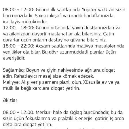
08:00 - 12:00: Günün ilk saatlarında Yupiter və Uran sizin
bürcünüzdədir. Şəxsi inkişaf və maddi hədəflərinizdə
irəliləyiş mümkündür.
12:00 - 18:00: Günün ortasında yaxın dostlarınızdan və
ya ailənizdən dəyərli məsləhətlər ala bilərsiniz. Çətin
qərarlar üçün onların dəstəyinə güvənə bilərsiniz.
18:00 - 22:00: Axşam saatlarında maliyyə məsələlərində
yeniliklər ola bilər. Bu dövr uzunmüddətli planlar üçün
əlverişlidir.
Sağlamlıq: Boyun və çiyin nahiyəsində ağrılara diqqət
edin. Rahatlayıcı masaj sizə kömək edəcək.
Maliyyə: Alış-veriş zamanı planlı olun. Xüsusilə ev və ya
mülk ilə bağlı xərclərə diqqət yetirin.
Əkizlər
08:00 - 12:00: Merkuri hələ də Oğlaq bürcündədir, bu da
sizin üçün fokuslanma və praktiklik enerjisi gətirir. İşlərdə
detallara diqqət yetirin.