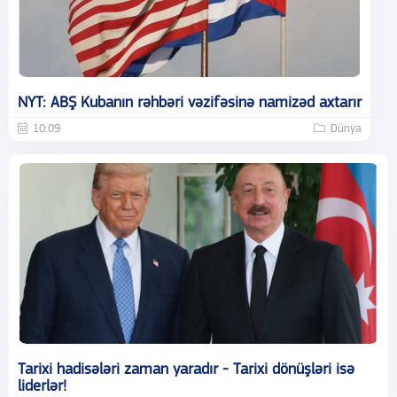
NYT: ABŞ Kubanın rəhbəri vəzifəsinə namizəd axtarır
10:09
Dünya
Tarixi hadisələri zaman yaradır - Tarixi dönüşləri isə
liderlər!