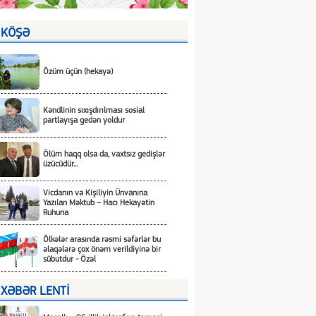
KÖŞƏ
Özüm üçün (hekayə)
Kəndlinin sıxışdırılması sosial
partlayışa gedən yoldur
Ölüm haqq olsa da, vaxtsız gedişlər
üzücüdür...
Vicdanın və Kişiliyin Ünvanına
Yazılan Məktub – Hacı Hekayətin
Ruhuna
Ölkələr arasında rəsmi səfərlər bu
əlaqələrə çox önəm verildiyinə bir
sübutdur - Özəl
XƏBƏR LENTİ