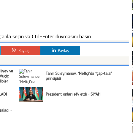
anla seçin və Ctrl+Enter düyməsini basın.
Paylaş
Paylaş
liyev və
Tahir Süleymanov: “Neftçi”də “çap-tala”
Vuçiç
prinsipidi
iblər
LADI
Prezident onları əfv etdi - SİYAHI
aladı -