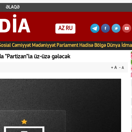
ƏLAQƏ
DIA
AZ
RU
Sosial
Cəmiyyət
Mədəniyyət
Parlament
Hadisə
Bölgə
Dünya
İdma
a "Partizan"la üz-üzə gələcək
+ A
- A