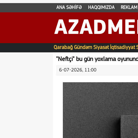
ANA SƏHİFƏ
HAQQIMIZDA
REKLAM
AZADME
Qarabağ
Gündəm
Siyasət
İqtisadiyyat
"Neftçi" bu gün yoxlama oyunund
6-07-2026, 11:00