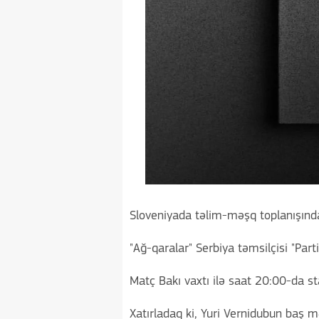
Sloveniyada təlim-məşq toplanışında
"Ağ-qaralar" Serbiya təmsilçisi "Part
Matç Bakı vaxtı ilə saat 20:00-da st
Xatırladaq ki, Yuri Vernidubun baş