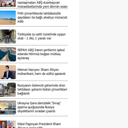
razılaşmaları ABŞ-Azərbaycan
münasibətlərində yeni dövrün əsası
kimi
FHN çimərliklərdə təhlükəsizlik
qaydaları ilə bağlı əhaliyə müraciət
edib
Türkiyədə su xətti tunelində uçqun
olub - 1 ölü, 1 yaralı var
SEPAH: ABŞ İranın şərtlərini qəbul
edəndə Hörmüz boğazı mütləq
açılacaq
Hikmət Hacıyev: İlham Əliyev
müharibəni, həm də sülhü qazanıb
Rusiyanın Gelencik şəhərində dron
təhlükəsi: şəhərin bütün çimərlikləri
bağlanıb
Ukrayna Qara dənizdəki "Sivaş"
qazma qurğusunda Rusiya
obyektlərini sıradan çıxarıb
Nikol Paşinyan Prezident İlham