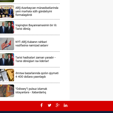
ABŞ-Azərbaycan münasibətlərində
yeni mərhələ sülh gündəliyini
formalaşdırdı
Vaşinqton Bəyannaməsinin bir ili:
Tarixi dönüş
NYT: ABŞ Kubanın rəhbəri
vəzifəsinə namizəd axtarır
Tarixi hadisələri zaman yaradır -
Tarixi dönüşləri isə liderlər!
Əmtəə bazarlarında qızılın qiyməti
4 400 dollara yaxınlaşıb
“Odissey”i pulsuz izləmək
istəyənlərə - Xəbərdarlıq
Ukrayna Qara dənizdə Qazaxıstan
nefti daşıyan tankerlərə hücum
etməməyi öhdəsinə götürüb